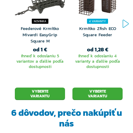
NOVINKA
4 VARIANTY
Feederové Krmítko
Krmítko Zfish ECO
Mivardi EasyGrip
Square Feeder
Square M
od 1 €
od 1,28 €
Ihneď k odoslaniu 5
Ihneď k odoslaniu 4
variantov a ďalšie podľa
varianty a ďalšie podľa
dostupnosti
dostupnosti
VYBERTE
VYBERTE
VARIANTU
VARIANTU
6 dôvodov, prečo
nakúpiť u
nás