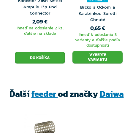
Konektor Zfish Svítící
Ampule Tip Rod
Brčko s Očkom a
Connector
Karabinkou Suretti
Ohnuté
2,09 €
0,65 €
Ihneď na odoslanie 2 ks,
ďalšie na sklade
Ihneď k odoslaniu 3
varianty a ďalšie podľa
dostupnosti
VYBERTE
VARIANTU
Ďalší
feeder
od značky
Daiwa