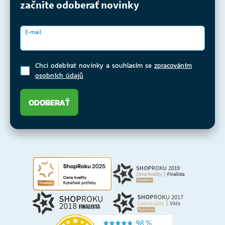
začnite odoberať novinky
E-mail
Chci odebírat novinky a souhlasím se
zpracováním
osobních údajů
ODOBERAŤ