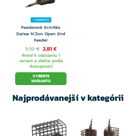
1 VARIANTA
Feederové Krmítko
Daiwa N´Zon Open End
Feeder
3,32 €
2,81 €
Ihneď k odoslaniu 1
variant a ďalšie podľa
dostupnosti
VYBERTE
VARIANTU
Najprodávanejší v kategórii