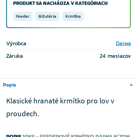
PRODUKT SA NACHÁDZA V KATEGÓRIACH
Feeder
Bižutéria
Krmítka
Výrobca
Daiwa
Záruka
24 mesiacov
Popis
Klasické hranaté krmítko pro lov v
proudech.
POPIS
10KS - FEEDEROVÉ KRMÍTKO DAIWA N´ZON