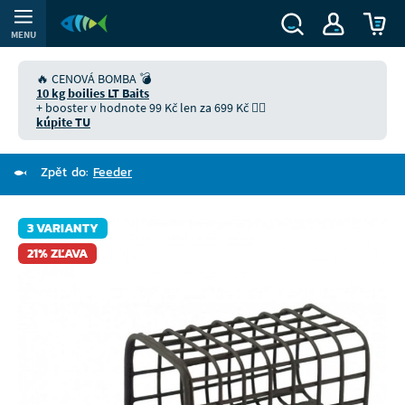
MENU
🔥 CENOVÁ BOMBA 💣
10 kg boilies LT Baits
+ booster v hodnote 99 Kč len za 699 Kč 👉🏻
kúpite TU
Zpět do:
Feeder
3 VARIANTY
21% ZĽAVA