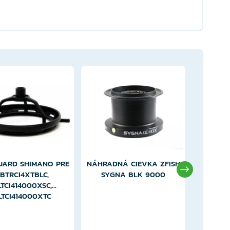
GUARD SHIMANO PRE
NÁHRADNÁ CIEVKA ZFISH
SPREJ N
BTRCI4XTBLC,
SYGNA BLK 9000
VARIVAS
TCI414000XSC,
LTCI414000XTC