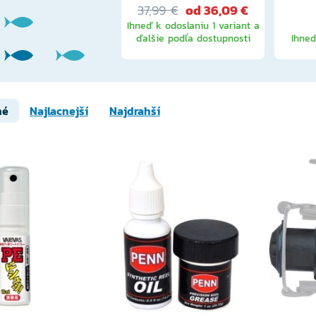
37,99 €
od 36,09 €
Ihneď k odoslaniu 1 variant a
ďalšie podľa dostupnosti
Ihneď
né
Najlacnejší
Najdrahší