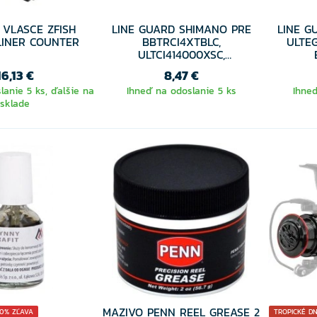
 VLASCE ZFISH
LINE GUARD SHIMANO PRE
LINE G
LINER COUNTER
BBTRCI4XTBLC,
ULTE
ULTCI414000XSC,
ULTCI414000XTC
16,13 €
8,47 €
lanie 5 ks, ďalšie na
Ihneď na odoslanie 5 ks
Ihneď
sklade
MAZIVO PENN REEL GREASE 2
10% ZĽAVA
TROPICKÉ DN