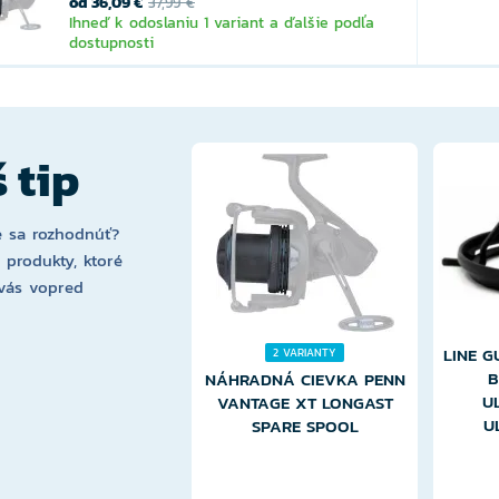
od 36,09 €
37,99 €
Ihneď k odoslaniu 1 variant a ďalšie podľa
dostupnosti
 tip
 sa rozhodnúť?
i produkty, ktoré
vás vopred
LINE 
2 VARIANTY
B
NÁHRADNÁ CIEVKA PENN
UL
VANTAGE XT LONGAST
U
SPARE SPOOL