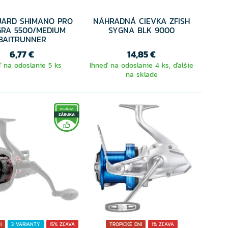
UARD SHIMANO PRO
NÁHRADNÁ CIEVKA ZFISH
GRA 5500/MEDIUM
SYGNA BLK 9000
BAITRUNNER
6,77 €
14,85 €
 na odoslanie 5 ks
Ihneď na odoslanie 4 ks, ďalšie
na sklade
I
3 VARIANTY
15% ZĽAVA
TROPICKÉ DNI
1% ZĽAVA