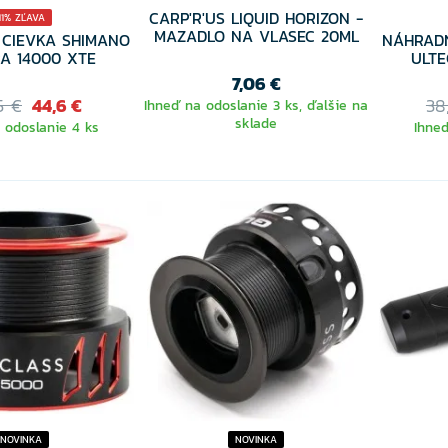
CARP'R'US LIQUID HORIZON -
11% ZĽAVA
MAZADLO NA VLASEC 20ML
CIEVKA SHIMANO
NÁHRAD
A 14000 XTE
ULTE
7,06 €
5 €
44,6 €
38
Ihneď na odoslanie 3 ks, ďalšie na
sklade
 odoslanie 4 ks
Ihneď
NOVINKA
NOVINKA