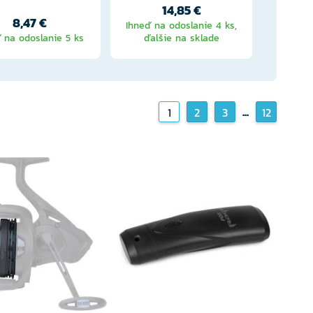
14,85 €
8,47 €
Ihneď na odoslanie 4 ks,
 na odoslanie 5 ks
ďalšie na sklade
Ihneď na
...
1
2
3
12