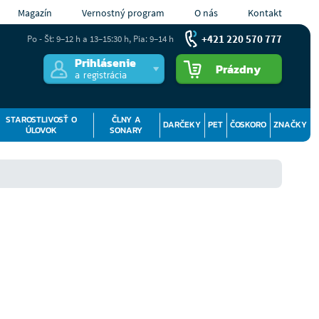
Magazín
Vernostný program
O nás
Kontakt
+421 220 570 777
Po - Št: 9–12 h a 13–15:30 h, Pia: 9–14 h
Prihlásenie
Prázdny
a registrácia
STAROSTLIVOSŤ O
ČLNY A
DARČEKY
PET
ČOSKORO
ZNAČKY
ÚLOVOK
SONARY