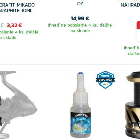
OZ
GRAFIT MIKADO
NÁHRAD
GRAPHITE 10ML
14,99 €
 €
3,32 €
Ihneď na odoslanie 4 ks, ďalšie
na sklade
slanie 4 ks, ďalšie
a sklade
Ihneď k
ďalši
VYB