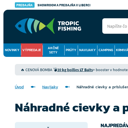
PREDAJŇA
SHOWROOM A PREDAJŇA V LIBERCI
AKČNÉ
NOVINKY
VÝPREDAJE
PRÚTY
NAVIJAKY
CAMPING
KRMIV
SETY
🔥 CENOVÁ BOMBA 💣
10 kg boilies LT Baits
+ booster v hodnote 9
Úvod
Navijaky
Náhradné cievky a prísluše
Náhradné cievky a p
NAJPREDÁV