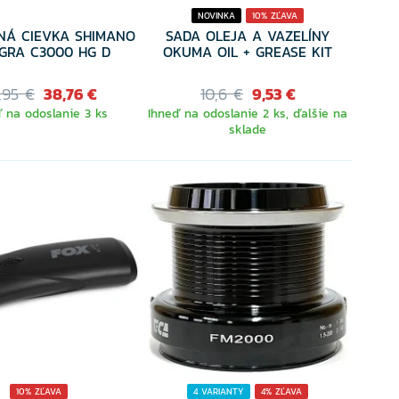
NOVINKA
10% ZĽAVA
NÁ CIEVKA SHIMANO
SADA OLEJA A VAZELÍNY
GRA C3000 HG D
OKUMA OIL + GREASE KIT
,95 €
38,76 €
10,6 €
9,53 €
 na odoslanie 3 ks
Ihneď na odoslanie 2 ks, ďalšie na
sklade
10% ZĽAVA
4 VARIANTY
4% ZĽAVA