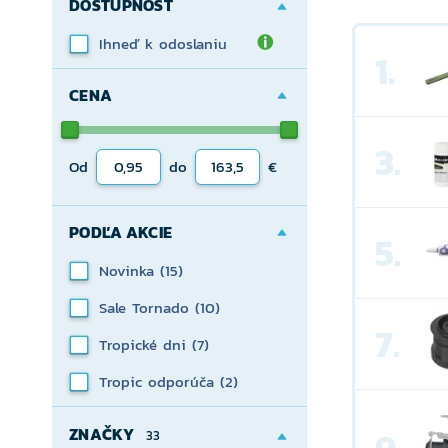
DOSTUPNOSŤ
Ihneď k odoslaniu
1.
CENA
3.
Od
do
€
PODĽA AKCIE
5.
Novinka
(15)
Sale Tornado
(10)
7.
Tropické dni
(7)
Tropic odporúča
(2)
ZNAČKY
33