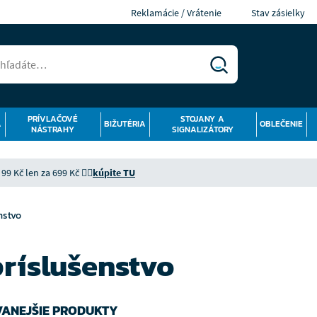
Reklamácie / Vrátenie
Stav zásielky
PRÍVLAČOVÉ
STOJANY A
Á
BIŽUTÉRIA
OBLEČENIE
NÁSTRAHY
SIGNALIZÁTORY
9 Kč len za 699 Kč 👉🏻
kúpite TU
nstvo
ríslušenstvo
ANEJŠIE PRODUKTY