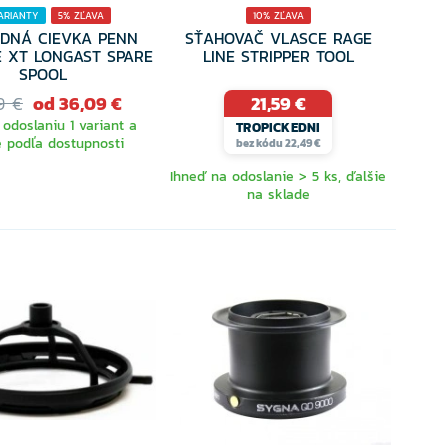
ARIANTY
5% ZĽAVA
10% ZĽAVA
DNÁ CIEVKA PENN
SŤAHOVAČ VLASCE RAGE
 XT LONGAST SPARE
LINE STRIPPER TOOL
SPOOL
9 €
od 36,09 €
21,59 €
 odoslaniu 1 variant a
TROPICKEDNI
e podľa dostupnosti
bez kódu 22,49 €
Ihneď na odoslanie > 5 ks, ďalšie
na sklade
ERTE VARIANTU