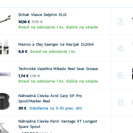
Držiak Vlasce Delphin KLIX
2.
10,16 €
11,95 €
Ihneď na odoslanie 1 ks, ďalšie na sklade
4.
Mazivo a Olej Saenger na Navijak 2x20ml
6,6 €
Ihneď na odoslanie 1 ks
Technická Vazelína Mikado Reel Gear Grease
6.
1,74 €
1,96 €
Ihneď na odoslanie 1 ks, ďalšie na sklade
Náhradná Cievka Avid Carp XP Pro
8.
Spod/Marker Reel
30 €
Odošleme za 5-10 prac. dní
Náhradná Cievka Penn Vantage XT Longast
Spare Spool