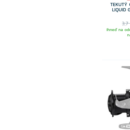
TEKUTÝ 
LIQUID 
3,7
Ihneď na odo
n