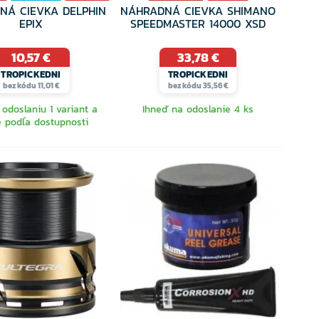
NÁ CIEVKA DELPHIN
NÁHRADNÁ CIEVKA SHIMANO
EPIX
SPEEDMASTER 14000 XSD
10,57 €
33,78 €
TROPICKEDNI
TROPICKEDNI
bez kódu 11,01 €
bez kódu 35,56 €
 odoslaniu 1 variant a
Ihneď na odoslanie 4 ks
e podľa dostupnosti
ERTE VARIANTU