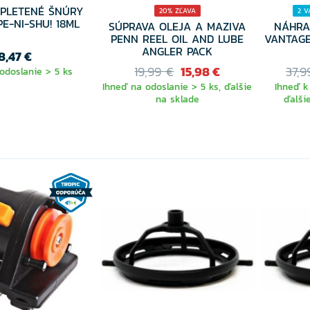
 PLETENÉ ŠNÚRY
20% ZĽAVA
2 V
PE-NI-SHU! 18ML
SÚPRAVA OLEJA A MAZIVA
NÁHRA
PENN REEL OIL AND LUBE
VANTAGE
ANGLER PACK
8,47 €
19,99 €
15,98 €
37,9
odoslanie > 5 ks
Ihneď na odoslanie > 5 ks, ďalšie
Ihneď k
na sklade
ďalši
VYB