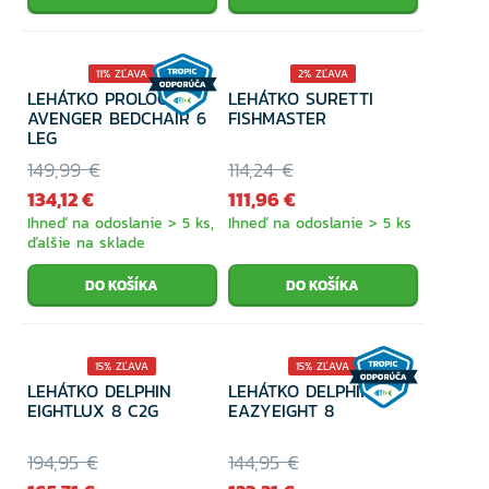
11% ZĽAVA
2% ZĽAVA
LEHÁTKO PROLOGIC
LEHÁTKO SURETTI
AVENGER BEDCHAIR 6
FISHMASTER
LEG
149,99 €
114,24 €
134,12 €
111,96 €
Ihneď na odoslanie > 5 ks,
Ihneď na odoslanie > 5 ks
ďalšie na sklade
15% ZĽAVA
15% ZĽAVA
LEHÁTKO DELPHIN
LEHÁTKO DELPHIN
EIGHTLUX 8 C2G
EAZYEIGHT 8
194,95 €
144,95 €