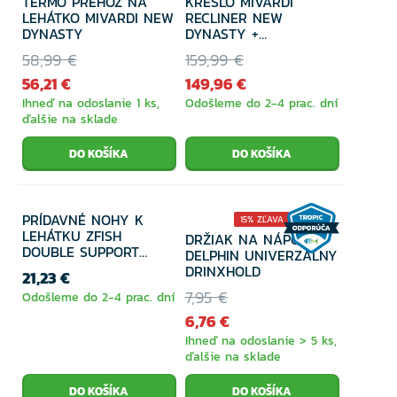
TERMO PREHOZ NA
KRESLO MIVARDI
LEHÁTKO MIVARDI NEW
RECLINER NEW
DYNASTY
DYNASTY +
PODNOŽNÍK
58,99 €
159,99 €
56,21 €
149,96 €
Ihneď na odoslanie 1 ks,
Odošleme do 2-4 prac. dní
ďalšie na sklade
PRÍDAVNÉ NOHY K
15% ZĽAVA
LEHÁTKU ZFISH
DRŽIAK NA NÁPOJE
DOUBLE SUPPORT
DELPHIN UNIVERZÁLNY
LEGS
DRINXHOLD
21,23 €
7,95 €
Odošleme do 2-4 prac. dní
6,76 €
Ihneď na odoslanie > 5 ks,
ďalšie na sklade