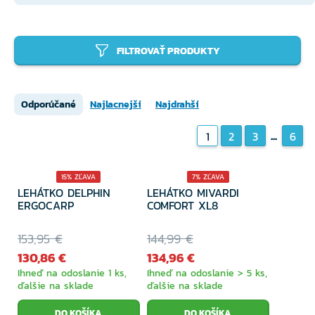
FILTROVAŤ PRODUKTY
Odporúčané
Najlacnejší
Najdrahší
...
1
2
3
6
15% ZĽAVA
7% ZĽAVA
LEHÁTKO DELPHIN
LEHÁTKO MIVARDI
ERGOCARP
COMFORT XL8
153,95 €
144,99 €
130,86 €
134,96 €
Ihneď na odoslanie 1 ks,
Ihneď na odoslanie > 5 ks,
ďalšie na sklade
ďalšie na sklade