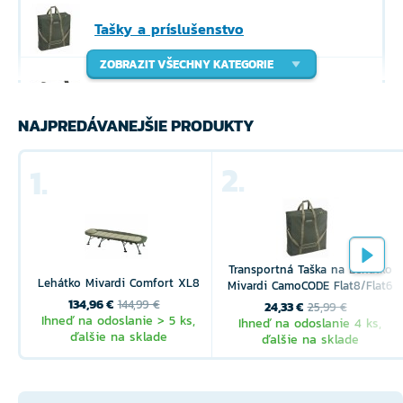
Tašky a príslušenstvo
ZOBRAZIT VŠECHNY KATEGORIE
Vankúše
NAJPREDÁVANEJŠIE PRODUKTY
2.
1.
Transportná Taška na Lehátko
Lehátko Mivardi Comfort XL8
Mivardi CamoCODE Flat8/Flat6
134,96 €
144,99 €
24,33 €
25,99 €
Ihneď na odoslanie > 5 ks,
Ihneď na odoslanie 4 ks,
ďalšie na sklade
ďalšie na sklade