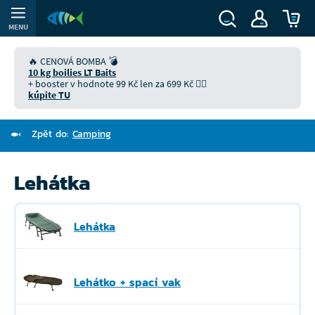
MENU
🔥 CENOVÁ BOMBA 💣
10 kg boilies LT Baits
+ booster v hodnote 99 Kč len za 699 Kč 👉🏻
kúpite TU
Zpět do:
Camping
Lehátka
Lehátka
Lehátko + spací vak