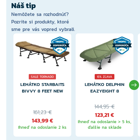
Náš tip
Nemôžete sa rozhodnúť?
Pozrite si produkty, ktoré
sme pre vás vopred vybrali.
SALE TORNADO
15% ZĽAVA
LEHÁTKO STARBAITS
LEHÁTKO DELPHIN
BIVVY 8 FEET NEW
EAZYEIGHT 8
144,95 €
161,23 €
123,21 €
143,99 €
Ihneď na odoslanie > 5 ks,
Ihneď na odoslanie 2 ks
ďalšie na sklade