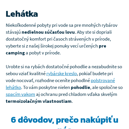
Lehátka
Niekoľkodenné pobyty pri vode sa pre mnohých rybárov
stávajú
nedielnou súčasťou lovu
. Aby ste si dopriali
dostatočný komfort pri časoch strávených v prírode,
vyberte si z našej širokej ponuky vecí určených
pre
camping
a pobyt v prírode.
Urobte si na rybách dostatočné pohodlie a nezabudnite so
sebou vziať kvalitné
rybárske kreslo
, pokiaľ budete pri
vode nocovať, rozhodne oceníte pohodlné
polstrované
lehátko
. To vám poskytne nielen
pohodlie
, ale spoločne so
spacím vakom
aj ochranu pred chladom vďaka skvelým
termoizolačným vlastnostiam
.
6 dôvodov, prečo
nakúpiť u