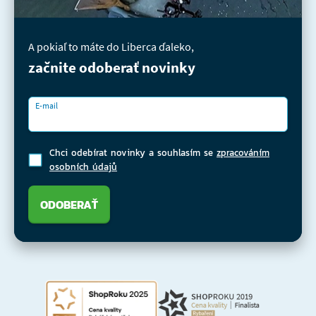
A pokiaľ to máte do Liberca ďaleko,
začnite odoberať novinky
E-mail
Chci odebírat novinky a souhlasím se
zpracováním
osobních údajů
ODOBERAŤ