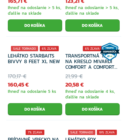
165,71 €
123,21 €
Ihneď na odoslanie > 5 ks,
Ihneď na odoslanie > 5 ks,
ďalšie na sklade
ďalšie na sklade
SALE TORNADO
6% ZĽAVA
6% ZĽAVA
LEHÁTKO STARBAITS
TRANSPORTNÁ TAŠKA
BIVVY 8 FEET XL NEW
NA KRESLO MIVARDI
COMFORT A COMFORT
QUATTRO
170,17 €
21,99 €
160,45 €
20,58 €
Ihneď na odoslanie 5 ks
Ihneď na odoslanie 4 ks,
ďalšie na sklade
7% ZĽAVA
SALE TORNADO
19% ZĽAVA
PRÍDAVNÉ VRECKO NA
LEHÁTKO FOX