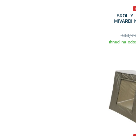
BROLLY
MIVARDI 
344,9
Ihneď na odos