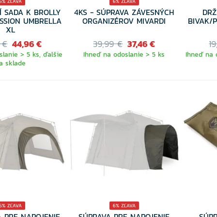
6% ZĽAVA
6% ZĽAVA
CÍ SADA K BROLLY
4KS - SÚPRAVA ZÁVESNÝCH
DRŽ
ESSION UMBRELLA
ORGANIZÉROV MIVARDI
BIVAK/
XL
 €
44,96 €
39,99 €
37,46 €
19
lanie > 5 ks, ďalšie
Ihneď na odoslanie > 5 ks
Ihneď na 
a sklade
6% ZĽAVA
6% ZĽAVA
A PRE NAPOJENIE
SÚPRAVA PRE NAPOJENIE
SÚPR