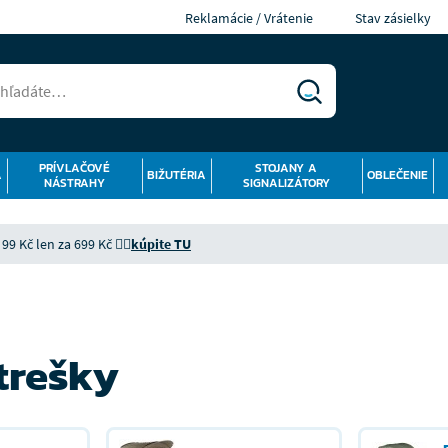
Reklamácie / Vrátenie
Stav zásielky
PRÍVLAČOVÉ
STOJANY A
Á
BIŽUTÉRIA
OBLEČENIE
NÁSTRAHY
SIGNALIZÁTORY
9 Kč len za 699 Kč 👉🏻
kúpite TU
strešky