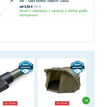
5ks - Sada Kolíkov Delphin Classa
od 5,52 €
6,5 €
Ihneď k odoslaniu 2 varianty a ďalšie podľa
dostupnosti
6% ZĽAVA
5% ZĽAVA