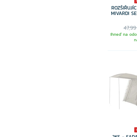
ROZŠIŘUJÍ
MIVARDI S
47,99
Ihneď na odos
n
2KS - SAD