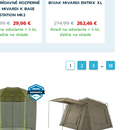
PRÍDAVNÉ ROZPERNÉ
BIVAK MIVARDI ENTRIX XL
4KS - SÚ
 MIVARDI K BASE
ORGANI
STATION MK2
,99 €
29,96 €
274,99 €
262,46 €
39,9
na odoslanie > 5 ks,
Ihneď na odoslanie > 5 ks,
alšie na sklade
ďalšie na sklade
Ihneď na
...
1
2
3
18