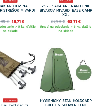
6% ZĽAVA
6% ZĽAVA
IAK PRÚTOV NA
2KS - SADA PRE NAPOJENIE
PRÍSTREŠOK MIVARDI
BIVAKOV MIVARDI BASE CAMP
XXL
,99 €
18,71 €
67,99 €
63,71 €
odoslanie > 5 ks, ďalšie
Ihneď na odoslanie > 5 ks, ďalšie
na sklade
na sklade
HYGIENICKÝ STAN HOLDCARP
9% ZĽAVA
TOILET & SHOWER TENT
AVA ZATĹKACÍCH