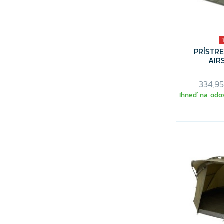
PRÍSTR
AIR
334,9
Ihneď na odos