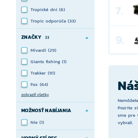
7.
Tropické dni
(6)
Tropic odporúča
(33)
9.
ZNAČKY
33
Mivardi
(29)
Giants fishing
(1)
Trakker
(91)
Náš
Fox
(64)
zobraziť všetky
Nemôžete
Pozrite s
MOŽNOSŤ NABÍJANIA
sme pre 
Nie
(1)
vybrali.
VODNÝ STĹPEC