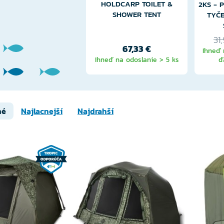
HOLDCARP TOILET &
2KS - 
SHOWER TENT
TYČE
31
67,33 €
Ihneď 
Ihneď na odoslanie > 5 ks
ď
né
Najlacnejší
Najdrahší