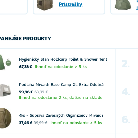
Prístrešky
ANEJŠIE PRODUKTY
2.
Hygienický Stan Holdcarp Toilet & Shower Tent
67,33 €
Ihneď na odoslanie > 5 ks
Podlaha Mivardi Base Camp XL Extra Odolná
4.
59,96 €
63,99 €
Ihneď na odoslanie 2 ks, ďalšie na sklade
6.
4ks - Súprava Závesných Organizérov Mivardi
37,46 €
Ihneď na odoslanie > 5 ks
39,99 €