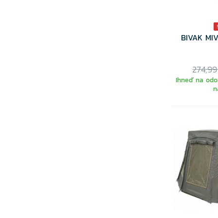
BIVAK MI
274,99
Ihneď na odos
n