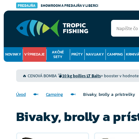
PREDAJŇA
SHOWROOM A PREDAJŇA V LIBERCI
AKČNÉ
NOVINKY
VÝPREDAJE
PRÚTY
NAVIJAKY
CAMPING
KRMIV
SETY
🔥 CENOVÁ BOMBA 💣
10 kg boilies LT Baits
+ booster v hodnote 9
Úvod
Camping
Bivaky, brolly a prístrešky
Bivaky, brolly a prí