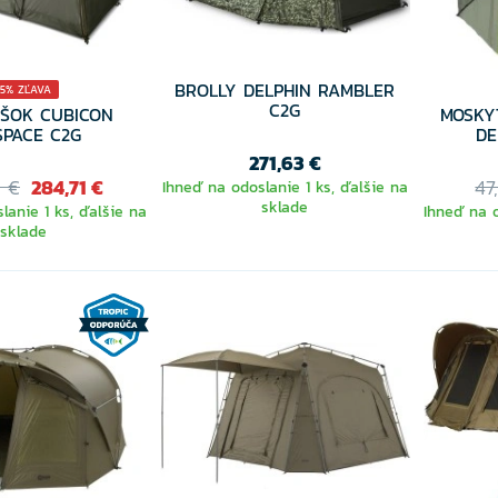
BROLLY DELPHIN RAMBLER
15% ZĽAVA
C2G
EŠOK CUBICON
MOSKY
SPACE C2G
DE
271,63 €
5 €
284,71 €
47
Ihneď na odoslanie 1 ks, ďalšie na
sklade
lanie 1 ks, ďalšie na
Ihneď na o
sklade