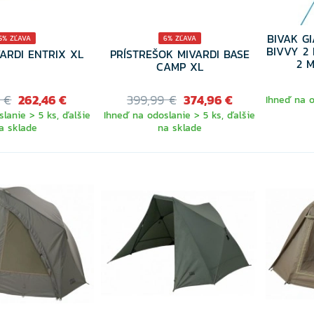
BIVAK G
5% ZĽAVA
6% ZĽAVA
BIVVY 2
VARDI ENTRIX XL
PRÍSTREŠOK MIVARDI BASE
2 
CAMP XL
 €
262,46 €
399,99 €
374,96 €
Ihneď na o
lanie > 5 ks, ďalšie
Ihneď na odoslanie > 5 ks, ďalšie
a sklade
na sklade