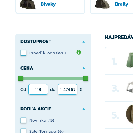
Bivaky
Brolly
NAJPREDÁV
DOSTUPNOSŤ
Ihneď k odoslaniu
1.
CENA
3.
Od
do
€
PODĽA AKCIE
5.
Novinka
(15)
Sale Tornado
(6)