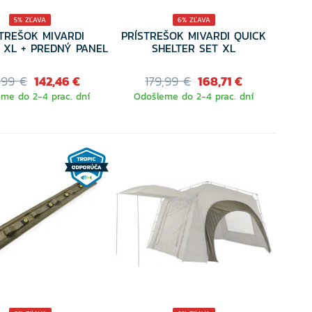
5% ZĽAVA
6% ZĽAVA
STREŠOK MIVARDI
PRÍSTREŠOK MIVARDI QUICK
 XL + PREDNÝ PANEL
SHELTER SET XL
,99 €
142,46 €
179,99 €
168,71 €
me do 2-4 prac. dní
Odošleme do 2-4 prac. dní