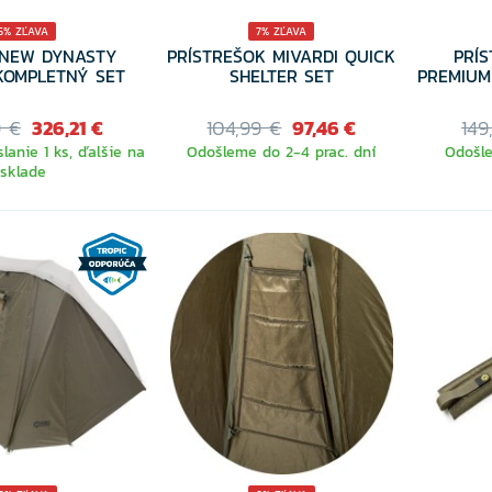
5% ZĽAVA
7% ZĽAVA
 NEW DYNASTY
PRÍSTREŠOK MIVARDI QUICK
PRÍ
KOMPLETNÝ SET
SHELTER SET
PREMIUM
9 €
326,21 €
104,99 €
97,46 €
149
lanie 1 ks, ďalšie na
Odošleme do 2-4 prac. dní
Odošle
sklade