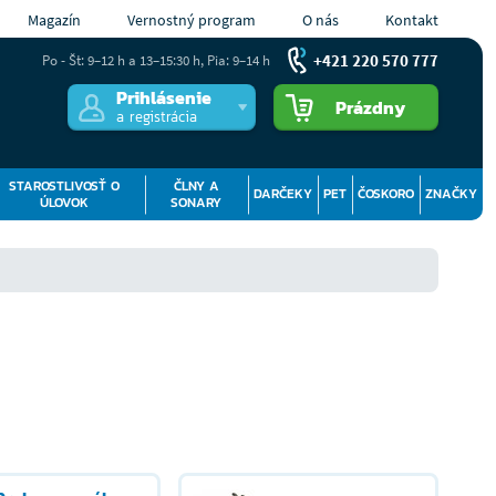
Magazín
Vernostný program
O nás
Kontakt
+421 220 570 777
Po - Št: 9–12 h a 13–15:30 h, Pia: 9–14 h
Prihlásenie
Prázdny
a registrácia
STAROSTLIVOSŤ O
ČLNY A
DARČEKY
PET
ČOSKORO
ZNAČKY
ÚLOVOK
SONARY