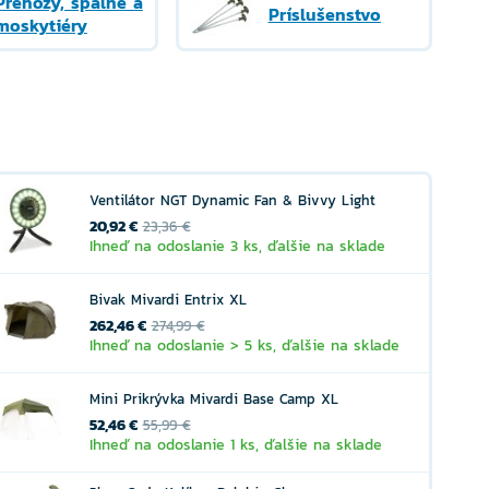
Prehozy, spálne a
Príslušenstvo
moskytiéry
Ventilátor NGT Dynamic Fan & Bivvy Light
20,92 €
23,36 €
Ihneď na odoslanie 3 ks, ďalšie na sklade
Bivak Mivardi Entrix XL
262,46 €
274,99 €
Ihneď na odoslanie > 5 ks, ďalšie na sklade
Mini Prikrývka Mivardi Base Camp XL
52,46 €
55,99 €
Ihneď na odoslanie 1 ks, ďalšie na sklade