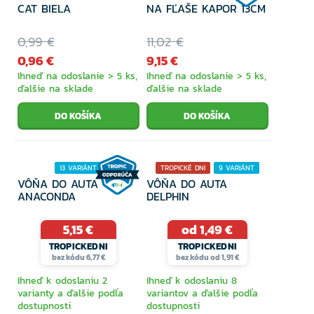
CAT BIELA
NA FĽAŠE KAPOR 13CM
0,99 €
11,02 €
0,96 €
9,15 €
Ihneď na odoslanie > 5 ks,
Ihneď na odoslanie > 5 ks,
ďalšie na sklade
ďalšie na sklade
13 VARIÁNT
TROPICKÉ DNI
9 VARIÁNT
VÔŇA DO AUTA
VÔŇA DO AUTA
15% ZĽAVA
ANACONDA
DELPHIN
5,15 €
od 1,49 €
TROPICKEDNI
TROPICKEDNI
bez kódu 6,77 €
bez kódu od 1,91 €
Ihneď k odoslaniu 2
Ihneď k odoslaniu 8
varianty a ďalšie podľa
variantov a ďalšie podľa
dostupnosti
dostupnosti