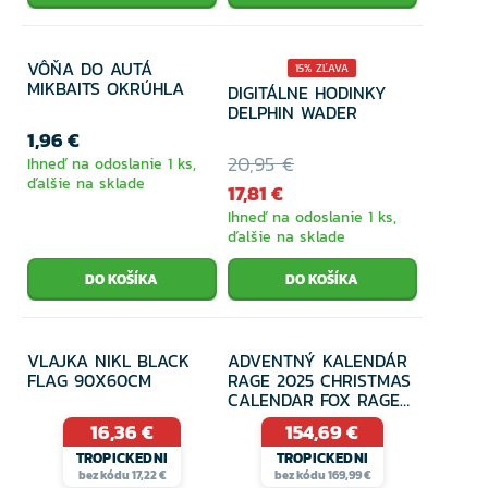
VÔŇA DO AUTÁ
15% ZĽAVA
MIKBAITS OKRÚHLA
DIGITÁLNE HODINKY
DELPHIN WADER
1,96 €
20,95 €
Ihneď na odoslanie 1 ks,
ďalšie na sklade
17,81 €
Ihneď na odoslanie 1 ks,
ďalšie na sklade
VLAJKA NIKL BLACK
ADVENTNÝ KALENDÁR
FLAG 90X60CM
RAGE 2025 CHRISTMAS
CALENDAR FOX RAGE
& SALMO
16,36 €
154,69 €
TROPICKEDNI
TROPICKEDNI
bez kódu 17,22 €
bez kódu 169,99 €