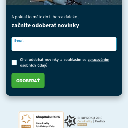
A pokiaľ to máte do Liberca ďaleko,
začnite odoberať novinky
E-mail
Chci odebírat novinky a souhlasím se
zpracováním
osobních údajů
ODOBERAŤ