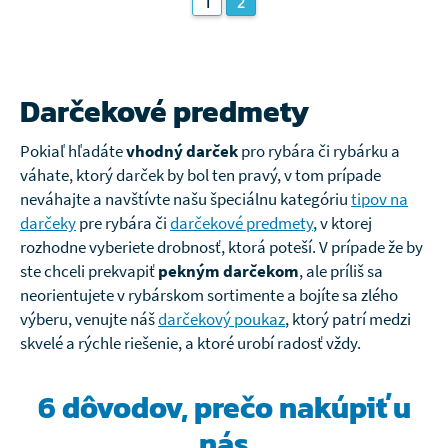
1
2
Darčekové predmety
Pokiaľ hľadáte
vhodný darček
pro rybára či rybárku a
váhate, ktorý darček by bol ten pravý, v tom prípade
neváhajte a navštívte našu špeciálnu kategóriu
tipov na
darčeky
pre rybára či
darčekové predmety
, v ktorej
rozhodne vyberiete drobnosť, ktorá poteší. V prípade že by
ste chceli prekvapiť
pekným darčekom
, ale príliš sa
neorientujete v rybárskom sortimente a bojíte sa zlého
výberu, venujte náš
darčekový poukaz
, ktorý patrí medzi
skvelé a rýchle riešenie, a ktoré urobí radosť vždy.
6 dôvodov, prečo
nakúpiť u
nás