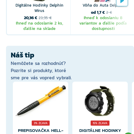
Digitálne Hodinky Delphin
Vôňa do Auta Delphin
Wirus
od 1,7 €
2 €
20,36 €
Ihneď k odoslaniu 8
23,95 €
Ihneď na odoslanie 2 ks,
variantov a ďalšie podľa
ďalšie na sklade
dostupnosti
Náš tip
Nemôžete sa rozhodnúť?
Pozrite si produkty, ktoré
sme pre vás vopred vybrali.
3% ZĽAVA
15% ZĽAVA
PREPISOVAČKA HELL-
DIGITÁLNE HODINKY