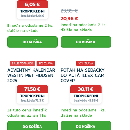
6,05 €
23,95 €
TROPICKEDNI
bez kódu 6,44 €
20,36 €
Ihneď na odoslanie 2 ks,
Ihneď na odoslanie 2 ks,
ďalšie na sklade
ďalšie na sklade
SALE TORNADO
31% ZĽAVA
10% ZĽAVA
ADVENTNÝ KALENDÁR
POŤAH NA SEDAČKY
WESTIN P&T FIDUSEN
DO AUTÁ ILLEX CAR
2025
COVER
71,58 €
38,11 €
TROPICKEDNI
TROPICKEDNI
bez kódu 72,3 €
bez kódu 41,88 €
Za túto cenu ihneď k
Ihneď na odoslanie 1 ks,
odoslaniu už len 1 ks
ďalšie na sklade