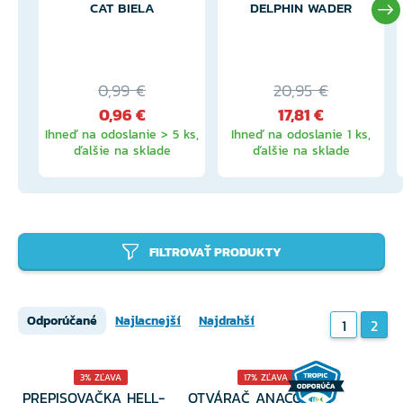
CAT BIELA
DELPHIN WADER
0,99 €
20,95 €
0,96 €
17,81 €
Ihneď na odoslanie > 5 ks,
Ihneď na odoslanie 1 ks,
ďalšie na sklade
ďalšie na sklade
FILTROVAŤ PRODUKTY
Odporúčané
Najlacnejší
Najdrahší
1
2
3% ZĽAVA
17% ZĽAVA
PREPISOVAČKA HELL-
OTVÁRAČ ANACONDA