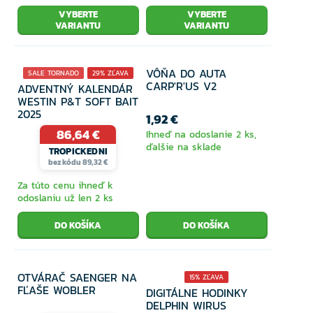
VYBERTE
VYBERTE
VARIANTU
VARIANTU
VÔŇA DO AUTA
SALE TORNADO
29% ZĽAVA
CARP'R'US V2
ADVENTNÝ KALENDÁR
WESTIN P&T SOFT BAIT
2025
1,92 €
86,64 €
Ihneď na odoslanie 2 ks,
ďalšie na sklade
TROPICKEDNI
bez kódu 89,32 €
Za túto cenu ihneď k
odoslaniu už len 2 ks
OTVÁRAČ SAENGER NA
15% ZĽAVA
FĽAŠE WOBLER
DIGITÁLNE HODINKY
DELPHIN WIRUS