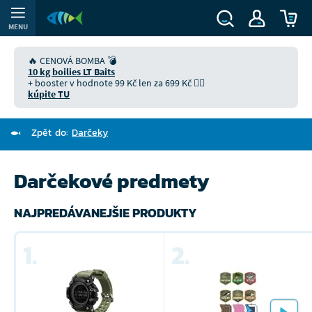
MENU
🔥 CENOVÁ BOMBA 💣
10 kg boilies LT Baits
+ booster v hodnote 99 Kč len za 699 Kč 👉🏻
kúpite TU
Zpět do:
Darčeky
Darčekové predmety
NAJPREDÁVANEJŠIE PRODUKTY
1.
2.