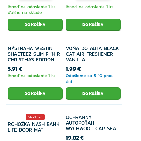
Ihneď na odoslanie 1 ks,
Ihneď na odoslanie 1 ks
ďalšie na sklade
NÁSTRAHA WESTIN
VÔŇA DO AUTA BLACK
SHADTEEZ SLIM R 'N R
CAT AIR FRESHENER
CHRISTMAS EDITION
VANILLA
10CM 7GR
5,91 €
1,99 €
Ihneď na odoslanie 1 ks
Odošleme za 5-10 prac.
dní
OCHRANNÝ
5% ZĽAVA
AUTOPOŤAH
ROHOŽKA NASH BANK
WYCHWOOD CAR SEAT
LIFE DOOR MAT
PROTECTOR
19,82 €