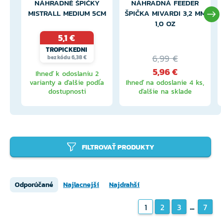
NÁHRADNÉ ŠPIČKY
NÁHRADNÁ FEEDER
MISTRALL MEDIUM 5CM
ŠPIČKA MIVARDI 3,2 MM
1,0 OZ
5,1 €
TROPICKEDNI
6,99 €
bez kódu 6,38 €
5,96 €
Ihneď k odoslaniu 2
varianty a ďalšie podľa
Ihneď na odoslanie 4 ks,
dostupnosti
ďalšie na sklade
FILTROVAŤ PRODUKTY
Odporúčané
Najlacnejší
Najdrahší
...
1
2
3
7