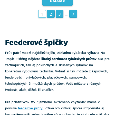
ĎALŠIA >
...
1
2
3
7
Feederové špičky
Prút patrí medzi najdôležitejšiu, základnú rybársku výbavu. Na
Tropic Fishing nájdete
široký sortiment rybárskych prútov
ako pre
začínajúcich, tak aj pokročilých a skúsených rybárov na
konkrétnu rybolovnú techniku. Vybrať si tak môžete z kaprových,
feederových, prívlačových, plavačkových, sumcových,
teleskopických či muškárskych prútov. Voliť môžete z rôznych
tvrdostí, akcií, dĺžok či značiek.
Pre priaznivcov tzv. “jemného, aktívneho chytania” máme v
ponuke
feederové prúty
. Vďaka ich citlivej špičke rozpoznáte aj
ten
najjemnejší záber
. Ideálne sú v prípade, že si chcete užiť ako