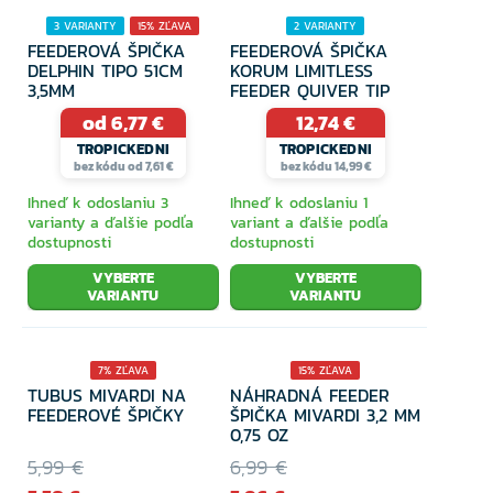
3 VARIANTY
15% ZĽAVA
2 VARIANTY
FEEDEROVÁ ŠPIČKA
FEEDEROVÁ ŠPIČKA
DELPHIN TIPO 51CM
KORUM LIMITLESS
3,5MM
FEEDER QUIVER TIP
od 6,77 €
12,74 €
TROPICKEDNI
TROPICKEDNI
bez kódu od 7,61 €
bez kódu 14,99 €
Ihneď k odoslaniu 3
Ihneď k odoslaniu 1
varianty a ďalšie podľa
variant a ďalšie podľa
dostupnosti
dostupnosti
VYBERTE
VYBERTE
VARIANTU
VARIANTU
7% ZĽAVA
15% ZĽAVA
TUBUS MIVARDI NA
NÁHRADNÁ FEEDER
FEEDEROVÉ ŠPIČKY
ŠPIČKA MIVARDI 3,2 MM
0,75 OZ
5,99 €
6,99 €