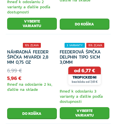
ďalšie na sklade
Ihneď k odoslaniu 2
varianty a ďalšie podľa
dostupnosti
VYBERTE
VARIANTU
15% ZĽAVA
3 VARIANTY
15% ZĽAVA
NÁHRADNÁ FEEDER
FEEDEROVÁ ŠPIČKA
ŠPIČKA MIVARDI 2,8
DELPHIN TIPO 51CM
MM 0,75 OZ
3,0MM
6,99 €
od 6,77 €
5,96 €
TROPICKEDNI
bez kódu od 7,61 €
Ihneď na odoslanie 2 ks,
ďalšie na sklade
Ihneď k odoslaniu 3
varianty a ďalšie podľa
dostupnosti
VYBERTE
VARIANTU