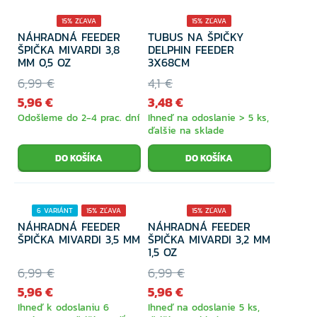
15% ZĽAVA
15% ZĽAVA
NÁHRADNÁ FEEDER
TUBUS NA ŠPIČKY
ŠPIČKA MIVARDI 3,8
DELPHIN FEEDER
MM 0,5 OZ
3X68CM
6,99 €
4,1 €
5,96 €
3,48 €
Odošleme do 2-4 prac. dní
Ihneď na odoslanie > 5 ks,
ďalšie na sklade
6 VARIÁNT
15% ZĽAVA
15% ZĽAVA
NÁHRADNÁ FEEDER
NÁHRADNÁ FEEDER
ŠPIČKA MIVARDI 3,5 MM
ŠPIČKA MIVARDI 3,2 MM
1,5 OZ
6,99 €
6,99 €
5,96 €
5,96 €
Ihneď k odoslaniu 6
Ihneď na odoslanie 5 ks,