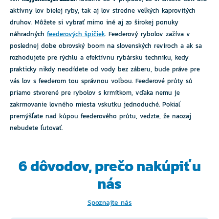
aktívny lov bielej ryby, tak aj lov stredne veľkých kaprovitých
druhov. Môžete si vybrať mimo iné aj zo širokej ponuky
náhradných
feederových špičiek
. Feederový rybolov zažíva v
poslednej dobe obrovský boom na slovenských revíroch a ak sa
rozhodujete pre rýchlu a efektívnu rybársku techniku, kedy
prakticky nikdy neodídete od vody bez záberu, bude práve pre
vás lov s feederom tou správnou voľbou. Feederové prúty sú
priamo stvorené pre rybolov s krmítkom, vďaka nemu je
zakrmovanie lovného miesta vskutku jednoduché. Pokiaľ
premýšľate nad kúpou feederového prútu, vedzte, že naozaj
nebudete ľutovať.
6 dôvodov, prečo
nakúpiť u
nás
Spoznajte nás