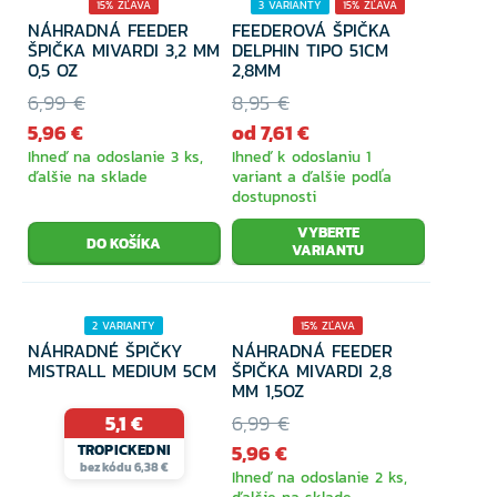
15% ZĽAVA
3 VARIANTY
15% ZĽAVA
NÁHRADNÁ FEEDER
FEEDEROVÁ ŠPIČKA
ŠPIČKA MIVARDI 3,2 MM
DELPHIN TIPO 51CM
0,5 OZ
2,8MM
6,99 €
8,95 €
5,96 €
od 7,61 €
Ihneď na odoslanie 3 ks,
Ihneď k odoslaniu 1
ďalšie na sklade
variant a ďalšie podľa
dostupnosti
VYBERTE
VARIANTU
2 VARIANTY
15% ZĽAVA
NÁHRADNÉ ŠPIČKY
NÁHRADNÁ FEEDER
MISTRALL MEDIUM 5CM
ŠPIČKA MIVARDI 2,8
MM 1,5OZ
5,1 €
6,99 €
5,96 €
TROPICKEDNI
bez kódu 6,38 €
Ihneď na odoslanie 2 ks,