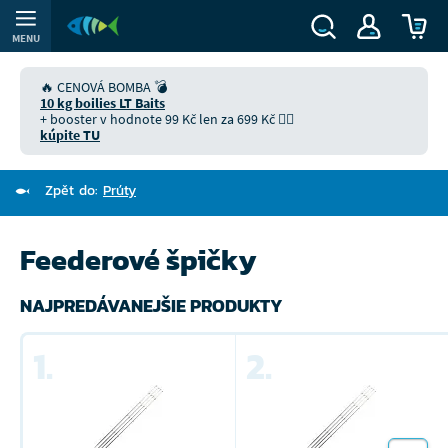
MENU
🔥 CENOVÁ BOMBA 💣
10 kg boilies LT Baits
+ booster v hodnote 99 Kč len za 699 Kč 👉🏻
kúpite TU
Zpět do:
Prúty
Feederové špičky
NAJPREDÁVANEJŠIE PRODUKTY
1.
2.