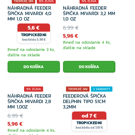
TROPICKÉ DNI
15% ZĽAVA
15% ZĽAVA
NÁHRADNÁ FEEDER
NÁHRADNÁ FEEDER
ŠPIČKA MIVARDI 4,0
ŠPIČKA MIVARDI 3,2 MM
MM 1,0 OZ
1,0 OZ
5,6 €
6,99 €
5,96 €
TROPICKEDNI
bez kódu 5,96 €
Ihneď na odoslanie 4 ks,
ďalšie na sklade
Ihneď na odoslanie 3 ks,
ďalšie na sklade
15% ZĽAVA
TROPICKÉ DNI
3 VARIANTY
NÁHRADNÁ FEEDER
FEEDEROVÁ ŠPIČKA
15% ZĽAVA
ŠPIČKA MIVARDI 2,8
DELPHIN TIPO 51CM
MM 1,0OZ
3,2MM
6,99 €
od 7 €
5,96 €
TROPICKEDNI
bez kódu od 7,61 €
Ihneď na odoslanie 4 ks,