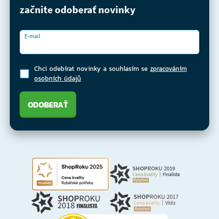
začnite odoberať novinky
E-mail
Chci odebírat novinky a souhlasím se
zpracováním
osobních údajů
ODOBERAŤ