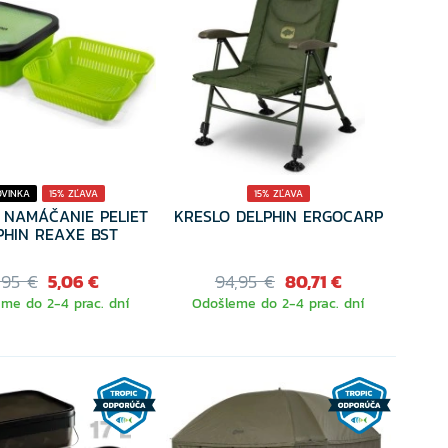
OVINKA
15% ZĽAVA
15% ZĽAVA
 NAMÁČANIE PELIET
KRESLO DELPHIN ERGOCARP
PHIN REAXE BST
,95 €
5,06 €
94,95 €
80,71 €
me do 2-4 prac. dní
Odošleme do 2-4 prac. dní