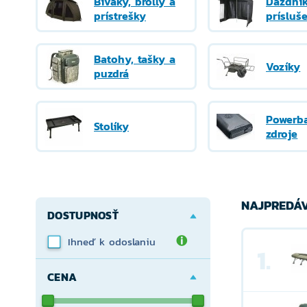
Bivaky, brolly a
Dáždni
prístrešky
prísluš
Batohy, tašky a
Vozíky
puzdrá
Powerb
Stolíky
zdroje
NAJPREDÁV
DOSTUPNOSŤ
Ihneď k odoslaniu
1.
CENA