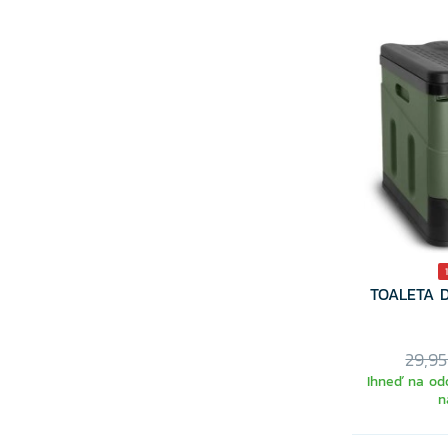
TOALETA D
29,9
Ihneď na odo
n