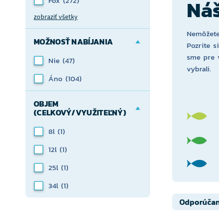
Fox
(272)
Náš
zobraziť všetky
Nemôžete
MOŽNOSŤ NABÍJANIA
Pozrite s
sme pre 
Nie
(47)
vybrali.
Áno
(104)
OBJEM
(CELKOVÝ/VYUŽITEĽNÝ)
8l
(1)
12l
(1)
25l
(1)
34l
(1)
Odporúča