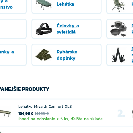
ky a
Lehátka
enstvo
Čelovky a
svietidlá
anky a
Rybárske
doplnky
ANEJŠIE PRODUKTY
Lehátko Mivardi Comfort XL8
2.
134,96 €
144,99 €
Ihneď na odoslanie > 5 ks, ďalšie na sklade