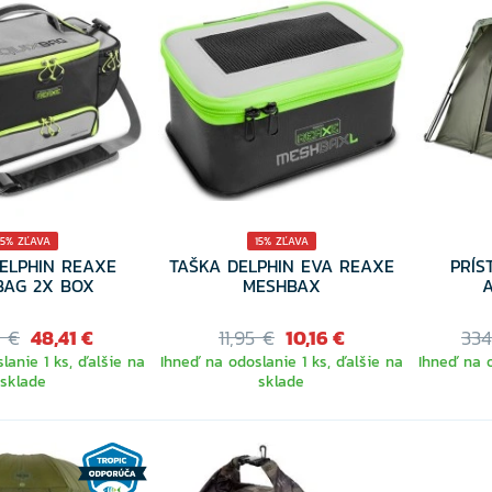
15% ZĽAVA
15% ZĽAVA
ELPHIN REAXE
TAŠKA DELPHIN EVA REAXE
PRÍS
BAG 2X BOX
MESHBAX
5 €
48,41 €
11,95 €
10,16 €
334
lanie 1 ks, ďalšie na
Ihneď na odoslanie 1 ks, ďalšie na
Ihneď na o
sklade
sklade