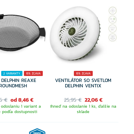
2 VARIANTY
15% ZĽAVA
15% ZĽAVA
O DELPHIN REAXE
VENTILÁTOR SO SVETLOM
ROUNDMESH
DELPHIN VENTIX
5 €
od 8,46 €
25,95 €
22,06 €
 odoslaniu 1 variant a
Ihneď na odoslanie 1 ks, ďalšie na
e podľa dostupnosti
sklade
ERTE VARIANTU