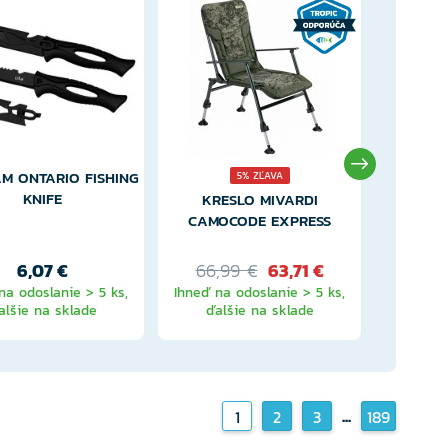
M ONTARIO FISHING
5% ZĽAVA
KNIFE
KRESLO MIVARDI
SADA S
CAMOCODE EXPRESS
TYČÍ MIV
SESSIO
6,07 €
66,99 €
63,71 €
59,
na odoslanie > 5 ks,
Ihneď na odoslanie > 5 ks,
Ihneď na
alšie na sklade
ďalšie na sklade
ďal
...
1
2
3
189