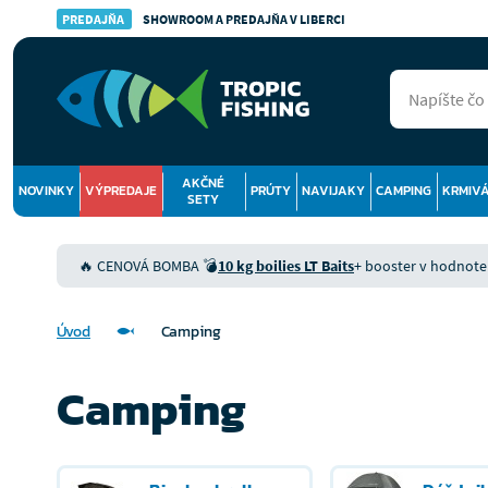
PREDAJŇA
SHOWROOM A PREDAJŇA V LIBERCI
AKČNÉ
NOVINKY
VÝPREDAJE
PRÚTY
NAVIJAKY
CAMPING
KRMIV
SETY
🔥 CENOVÁ BOMBA 💣
10 kg boilies LT Baits
+ booster v hodnote 9
Úvod
Camping
Camping