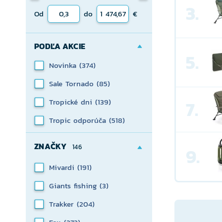
3.
Od
do
€
PODĽA AKCIE
5.
Novinka
(374)
Sale Tornado
(85)
Tropické dni
(139)
7.
Tropic odporúča
(518)
ZNAČKY
146
9.
Mivardi
(191)
Giants fishing
(3)
Trakker
(204)