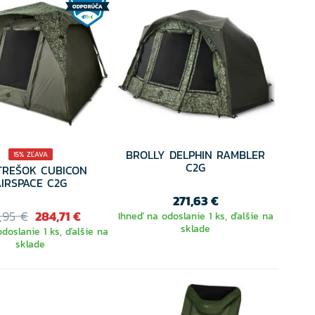
BROLLY DELPHIN RAMBLER
15% ZĽAVA
C2G
TREŠOK CUBICON
AIRSPACE C2G
271,63 €
,95 €
284,71 €
Ihneď na odoslanie 1 ks, ďalšie na
sklade
doslanie 1 ks, ďalšie na
sklade