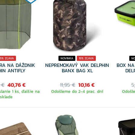
15% ZĽAVA
NOVINKA
15% ZĽAVA
N
RA NA DÁŽDNIK
NEPREMOKAVÝ VAK DELPHIN
BOX NA
HIN ANTIFLY
BANX BAG XL
DEL
 €
40,76 €
11,95 €
10,16 €
5
lanie 1 ks, ďalšie na
Odošleme do 2-4 prac. dní
Odošle
sklade