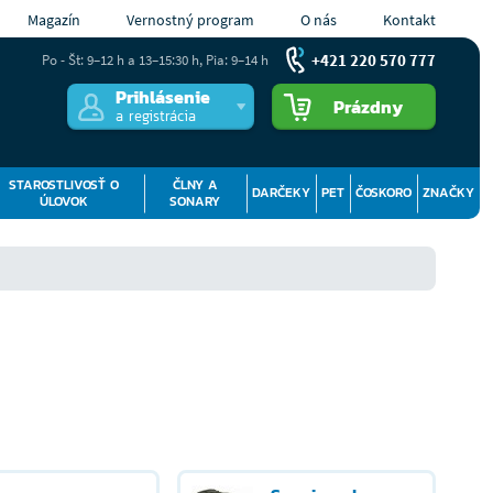
Magazín
Vernostný program
O nás
Kontakt
+421 220 570 777
Po - Št: 9–12 h a 13–15:30 h, Pia: 9–14 h
Prihlásenie
Prázdny
a registrácia
STAROSTLIVOSŤ O
ČLNY A
DARČEKY
PET
ČOSKORO
ZNAČKY
ÚLOVOK
SONARY