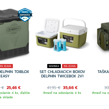
15% ZĽAVA
NOVINKA
15% ZĽAVA
ELPHIN TOIBLOX
SET CHLADIACICH BOXOV
TAŠKA
EASY
DELPHIN TWICEBOX 2V1
5 €
25,46 €
41,95 €
35,66 €
30
slanie 4 ks, ďalšie
Ihneď na odoslanie 4 ks
Ihneď na o
a sklade