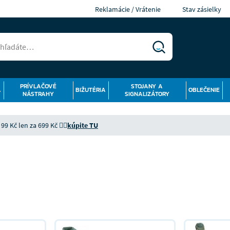
Reklamácie / Vrátenie
Stav zásielky
PRÍVLAČOVÉ
STOJANY A
Á
BIŽUTÉRIA
OBLEČENIE
NÁSTRAHY
SIGNALIZÁTORY
9 Kč len za 699 Kč 👉🏻
kúpite TU