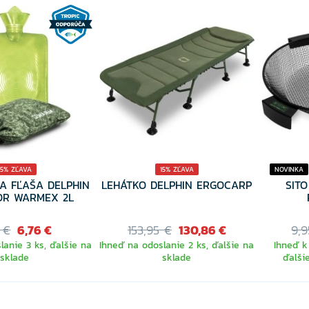
15% ZĽAVA
15% ZĽAVA
NOVINKA
A FĽAŠA DELPHIN
LEHÁTKO DELPHIN ERGOCARP
SIT
OR WARMEX 2L
 €
6,76 €
153,95 €
130,86 €
9,9
lanie 3 ks, ďalšie na
Ihneď na odoslanie 2 ks, ďalšie na
Ihneď k
sklade
sklade
ďalši
VYB