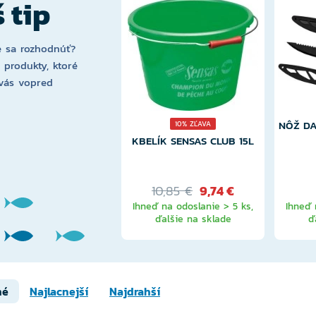
 tip
 sa rozhodnúť?
i produkty, ktoré
vás vopred
NÔŽ DA
10% ZĽAVA
KBELÍK SENSAS CLUB 15L
10,85 €
9,74 €
Ihneď na odoslanie > 5 ks,
Ihneď 
ďalšie na sklade
ď
né
Najlacnejší
Najdrahší