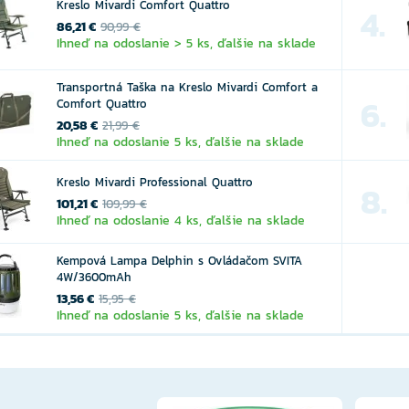
Kreslo Mivardi Comfort Quattro
4.
86,21 €
90,99 €
Ihneď na odoslanie > 5 ks, ďalšie na sklade
Transportná Taška na Kreslo Mivardi Comfort a
6.
Comfort Quattro
20,58 €
21,99 €
Ihneď na odoslanie 5 ks, ďalšie na sklade
Kreslo Mivardi Professional Quattro
8.
101,21 €
109,99 €
Ihneď na odoslanie 4 ks, ďalšie na sklade
Kempová Lampa Delphin s Ovládačom SVITA
4W/3600mAh
13,56 €
15,95 €
Ihneď na odoslanie 5 ks, ďalšie na sklade