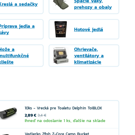
Spacie vaky,
Kreslá a sedačky
prehozy a obaly
Príprava jedla a
Hotové jedlá
kávy
Nože a
Ohrievače,
multifunkčné
ventilátory a
kliešte
klimatizácie
10ks - Vrecká pre Toaletu Delphin ToiBLOX
2,89 €
3,4 €
Ihneď na odoslanie 1 ks, ďalšie na sklade
Vedierko Zfish Z-Core Camo Bucket