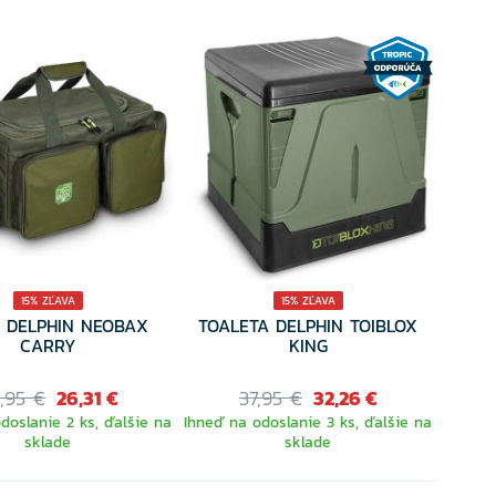
15% ZĽAVA
15% ZĽAVA
 DELPHIN NEOBAX
TOALETA DELPHIN TOIBLOX
CARRY
KING
,95 €
26,31 €
37,95 €
32,26 €
doslanie 2 ks, ďalšie na
Ihneď na odoslanie 3 ks, ďalšie na
sklade
sklade