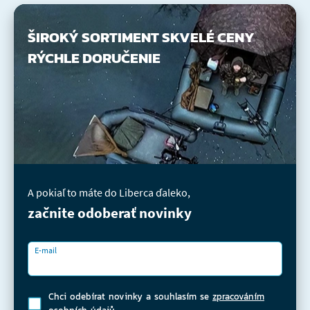
ŠIROKÝ SORTIMENT
SKVELÉ CENY
RÝCHLE DORUČENIE
A pokiaľ to máte do Liberca ďaleko,
začnite odoberať novinky
E-mail
Chci odebírat novinky a souhlasím se
zpracováním