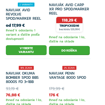
NAVIJÁK AVID CARP
2 VARIANTY
XR PRO SPOD/MARKER
NAVIJAK AVID
REEL
REVOLVE
SPOD/MARKER REEL
118,29 €
od 17,99 €
TROPICKEDNI
bez kódu 129,99 €
Ihneď k odoslaniu 1
variant a ďalšie podľa
Ihneď na odoslanie 1 ks,
dostupnosti
ďalšie na sklade
VYBERTE
VARIANTU
18% ZĽAVA
2% ZĽAVA
NAVIJAK OKUMA
NAVIJAK PENN
BOMBER SPOD BBS
VANTAGE 8000 SPOD
8000S FD 3+1BB
93,19 €
179,99 €
76,88 €
176 €
Ihneď na odoslanie 1 ks,
Ihneď na odoslanie 1 ks,
ďalšie na sklade
ďalšie na sklade