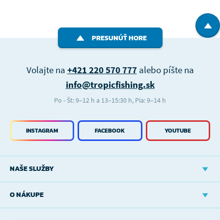
PRESUNÚŤ HORE
Volajte na
+421 220 570 777
alebo píšte na
info@tropicfishing.sk
Po - Št: 9–12 h a 13–15:30 h, Pia: 9–14 h
INSTAGRAM
FACEBOOK
YOUTUBE
NAŠE SLUŽBY
O NÁKUPE