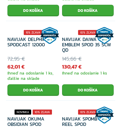
15% ZĽAVA
10% ZĽAVA
NAVIJAK DELPHIN
NAVIJAK DAIWA
SPODCAST 12000
EMBLEM SPOD 35 SCW
QD
72,95 €
145,66 €
62,01 €
130,47 €
Ihneď na odoslanie 1 ks,
Ihneď na odoslanie 1 ks
ďalšie na sklade
NOVINKA
10% ZĽAVA
10% ZĽAVA
NAVIJAK OKUMA
NAVIJAK SPOMB X
OBSIDIAN SPOD
REEL SPOD