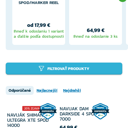
SPOD/MARKER REEL
od 17,99 €
64,99 €
Ihneď k odoslaniu 1 variant
a ďalšie podľa dostupnosti
Ihneď na odoslanie 3 ks
FILTROVAŤ PRODUKTY
Odporúčané
Najlacnejší
Najdrahší
NAVIJAK DAM
20% ZĽAVA
DARKSIDE 4 SPOD FD
NAVIJÁK SHIMANO
7000
ULTEGRA XTE SPOD
14000
64,99 €