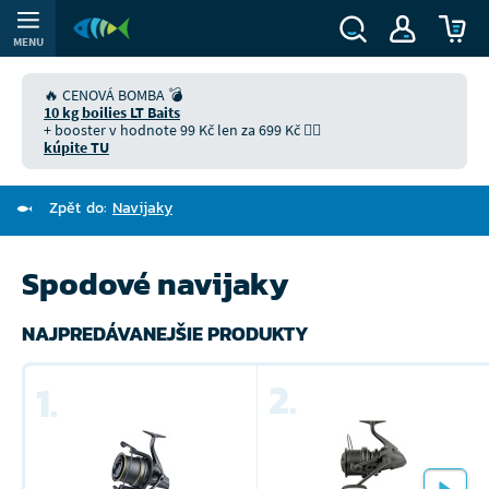
MENU
🔥 CENOVÁ BOMBA 💣
10 kg boilies LT Baits
+ booster v hodnote 99 Kč len za 699 Kč 👉🏻
kúpite TU
Zpět do:
Navijaky
Spodové navijaky
NAJPREDÁVANEJŠIE PRODUKTY
2.
1.