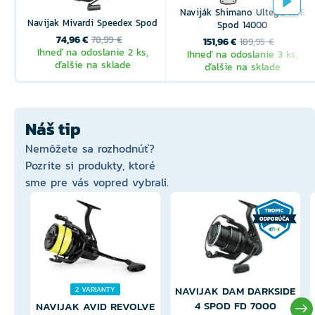
Naviják Shimano Ultegra XTE
Navijak Mivardi Speedex Spod
Spod 14000
74,96 €
78,99 €
151,96 €
189,95 €
Ihneď na odoslanie 2 ks,
Ihneď na odoslanie 3 ks,
ďalšie na sklade
ďalšie na sklade
Náš tip
Nemôžete sa rozhodnúť?
Pozrite si produkty, ktoré
sme pre vás vopred vybrali.
NAVIJAK DAM DARKSIDE
2 VARIANTY
4 SPOD FD 7000
NAVIJAK AVID REVOLVE