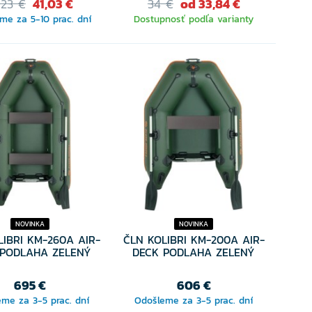
,23 €
41,03 €
34 €
od 33,84 €
me za 5-10 prac. dní
Dostupnosť podľa varianty
VYBERTE VARIANTU
NOVINKA
NOVINKA
LIBRI KM-260A AIR-
ČLN KOLIBRI KM-200A AIR-
 PODLAHA ZELENÝ
DECK PODLAHA ZELENÝ
695 €
606 €
me za 3-5 prac. dní
Odošleme za 3-5 prac. dní