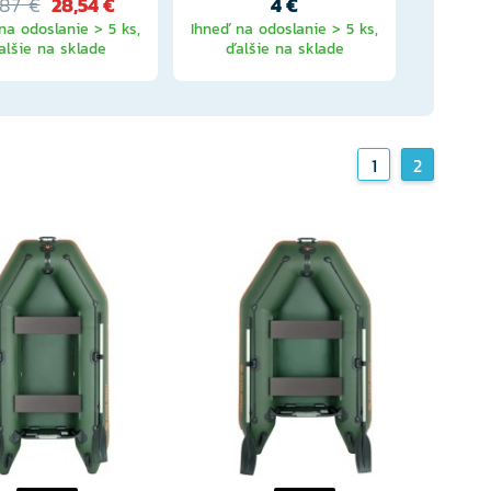
,87 €
28,54 €
4 €
na odoslanie > 5 ks,
Ihneď na odoslanie > 5 ks,
alšie na sklade
ďalšie na sklade
Ihneď na
1
2