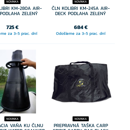
NOVINKA
NOVINKA
LIBRI KM-280A AIR-
ČLN KOLIBRI KM-245A AIR-
 PODLAHA ZELENÝ
DECK PODLAHA ZELENÝ
725 €
684 €
me za 3-5 prac. dní
Odošleme za 3-5 prac. dní
NOVINKA
NOVINKA
ACIA VAŇA KU ČLNU
PREPRAVNÁ TAŠKA CARP