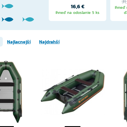
31
16,6 €
Ihneď 
Ihneď na odoslanie 5 ks
ď
Najlacnejší
Najdrahší