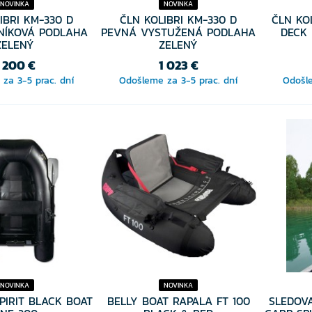
NOVINKA
NOVINKA
IBRI KM-330 D
ČLN KOLIBRI KM-330 D
ČLN KO
NÍKOVÁ PODLAHA
PEVNÁ VYSTUŽENÁ PODLAHA
DECK
ZELENÝ
ZELENÝ
1 200 €
1 023 €
za 3-5 prac. dní
Odošleme za 3-5 prac. dní
Odošle
NOVINKA
NOVINKA
PIRIT BLACK BOAT
BELLY BOAT RAPALA FT 100
SLEDOV