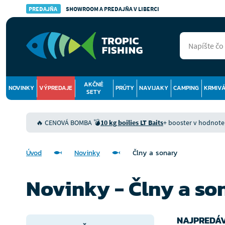
PREDAJŇA
SHOWROOM A PREDAJŇA V LIBERCI
AKČNÉ
NOVINKY
VÝPREDAJE
PRÚTY
NAVIJAKY
CAMPING
KRMIV
SETY
🔥 CENOVÁ BOMBA 💣
10 kg boilies LT Baits
+ booster v hodnote 9
Úvod
Novinky
Člny a sonary
Novinky - Člny a so
NAJPREDÁV