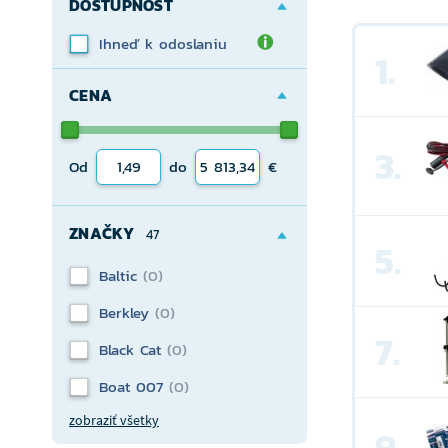
DOSTUPNOSŤ
Ihneď k odoslaniu
1.
CENA
3.
Od
do
€
ZNAČKY
47
5.
Baltic
(0)
Berkley
(0)
7.
Black Cat
(0)
Boat 007
(0)
zobraziť všetky
9.