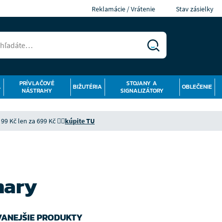
Reklamácie / Vrátenie
Stav zásielky
PRÍVLAČOVÉ
STOJANY A
Á
BIŽUTÉRIA
OBLEČENIE
NÁSTRAHY
SIGNALIZÁTORY
9 Kč len za 699 Kč 👉🏻
kúpite TU
nary
ANEJŠIE PRODUKTY