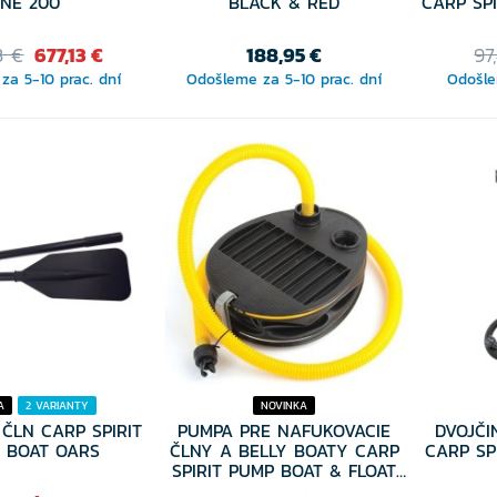
NE 200
BLACK & RED
CARP SP
3 €
677,13 €
188,95 €
97
za 5-10 prac. dní
Odošleme za 5-10 prac. dní
Odošle
A
2 VARIANTY
NOVINKA
 ČLN CARP SPIRIT
PUMPA PRE NAFUKOVACIE
DVOJČ
 BOAT OARS
ČLNY A BELLY BOATY CARP
CARP SP
SPIRIT PUMP BOAT & FLOAT
TUBE