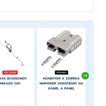
PODLOŽK
10% ZĽAVA
NOVINKA
BERKLE
IAK ECHOSONDY
KONEKTOR A ZDIERKA
MIKADO 001
MHPOWER VODOTESNÝ NA
KÁBEL A PANEL