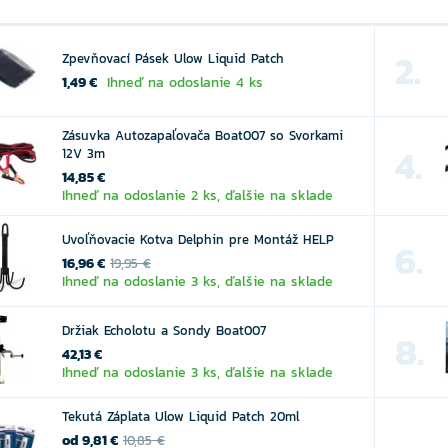
2.
Zpevňovací Pásek Ulow Liquid Patch
1,49 €
Ihneď na odoslanie 4 ks
Zásuvka Autozapaľovača Boat007 so Svorkami
4.
12V 3m
14,85 €
Ihneď na odoslanie 2 ks, ďalšie na sklade
Uvoľňovacie Kotva Delphin pre Montáž HELP
6.
16,96 €
19,95 €
Ihneď na odoslanie 3 ks, ďalšie na sklade
Držiak Echolotu a Sondy Boat007
8.
42,13 €
Ihneď na odoslanie 3 ks, ďalšie na sklade
Tekutá Záplata Ulow Liquid Patch 20ml
od 9,81 €
10,85 €