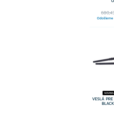
O
680,4
Odošleme 
NOVINK
VESLÁ PRE
BLACK