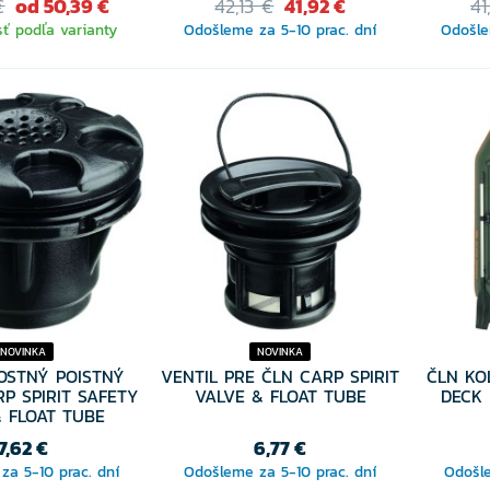
€
od 50,39 €
42,13 €
41,92 €
41
ť podľa varianty
Odošleme za 5-10 prac. dní
Odošle
TE VARIANTU
NOVINKA
NOVINKA
OSTNÝ POISTNÝ
VENTIL PRE ČLN CARP SPIRIT
ČLN KO
RP SPIRIT SAFETY
VALVE & FLOAT TUBE
DECK
 FLOAT TUBE
7,62 €
6,77 €
za 5-10 prac. dní
Odošleme za 5-10 prac. dní
Odošle