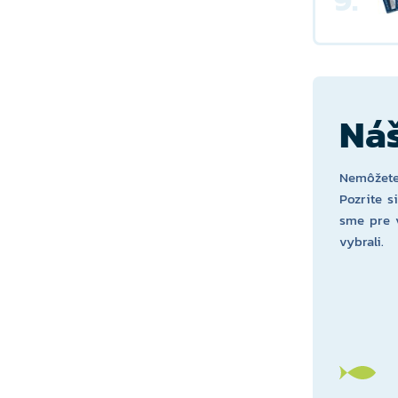
Náš
Nemôžete
Pozrite s
sme pre 
vybrali.