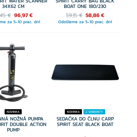
IRIT WATER SCANNER
SPIRIT CARRY BAG BLACK
34X62 CM
BOAT ONE 180/230
,45 €
96,97 €
59,15 €
58,86 €
me za 5-10 prac. dní
Odošleme za 5-10 prac. dní
NOVINKA
NOVINKA
2 VARIANTY
INNÁ NOŽNÁ PUMPA
SEDAČKA DO ČLNU CARP
IRIT DOUBLE ACTION
SPIRIT SEAT BLACK BOAT
PUMP