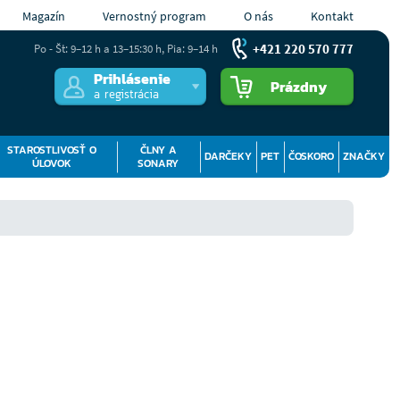
Magazín
Vernostný program
O nás
Kontakt
+421 220 570 777
Po - Št: 9–12 h a 13–15:30 h, Pia: 9–14 h
Prihlásenie
Prázdny
a registrácia
STAROSTLIVOSŤ O
ČLNY A
DARČEKY
PET
ČOSKORO
ZNAČKY
ÚLOVOK
SONARY