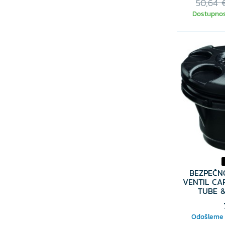
50,64 
Dostupnos
VYBER
BEZPEČN
VENTIL CA
TUBE &
Odošleme 