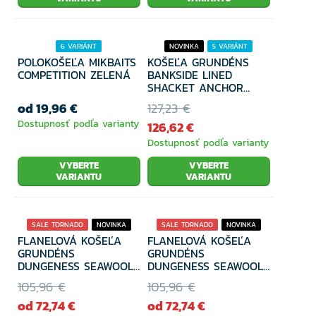
6 VARIÁNT
NOVINKA
5 VARIÁNT
POLOKOŠEĽA MIKBAITS
KOŠEĽA GRUNDÉNS
COMPETITION ZELENÁ
BANKSIDE LINED
SHACKET ANCHOR
PLAID
od 19,96 €
127,23 €
Dostupnosť podľa varianty
126,62 €
Dostupnosť podľa varianty
VYBERTE
VYBERTE
VARIANTU
VARIANTU
SALE TORNADO
NOVINKA
SALE TORNADO
NOVINKA
FLANELOVÁ KOŠEĽA
FLANELOVÁ KOŠEĽA
5 VARIÁNT
31% ZĽAVA
5 VARIÁNT
31% ZĽAVA
GRUNDÉNS
GRUNDÉNS
DUNGENESS SEAWOOL
DUNGENESS SEAWOOL
FLANNEL SHIRT GRASS
FLANNEL SHIRT
105,96 €
105,96 €
CAPTAIN'S BLUE
od 72,74 €
od 72,74 €