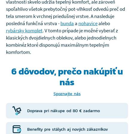
vlastnosti skvelo udržia tepelný komfort, ale zároveň
spoľahlivo všetok prebytočný pot-vlhkosť odvedú preč od
tela smerom k vrchnej priedušnej vrstve. A nasleduje
posledná funkčná vrstva -
bunda
a
nohavice
alebo
rybársky komplet
. V tomto prípade je možné vyberať z
klasických dvojdielnych oblekov, alebo jednodielnych
kombinéz ktoré disponujú maximálnym tepelným
komfortom.
6 dôvodov, prečo
nakúpiť u
nás
Spoznajte nás
Doprava pri nákupe od 80 € zadarmo
Benefity pre stálych aj nových zákazníkov