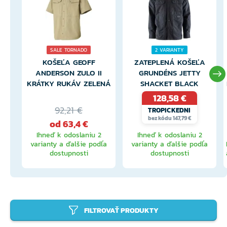
SALE TORNADO
2 VARIANTY
KOŠEĽA GEOFF
ZATEPLENÁ KOŠEĽA
ANDERSON ZULO II
GRUNDÉNS JETTY
KRÁTKY RUKÁV ZELENÁ
SHACKET BLACK
128,58 €
92,21 €
TROPICKEDNI
bez kódu 147,79 €
od 63,4 €
Ihneď k odoslaniu 2
Ihneď k odoslaniu 2
varianty a ďalšie podľa
varianty a ďalšie podľa
dostupnosti
dostupnosti
FILTROVAŤ PRODUKTY