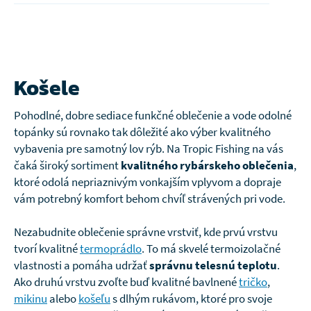
Košele
Pohodlné, dobre sediace funkčné oblečenie a vode odolné
topánky sú rovnako tak dôležité ako výber kvalitného
vybavenia pre samotný lov rýb. Na Tropic Fishing na vás
čaká široký sortiment
kvalitného rybárskeho oblečenia
,
ktoré odolá nepriaznivým vonkajším vplyvom a dopraje
vám potrebný komfort behom chvíľ strávených pri vode.
Nezabudnite oblečenie správne vrstviť, kde prvú vrstvu
tvorí kvalitné
termoprádlo
. To má skvelé termoizolačné
vlastnosti a pomáha udržať
správnu telesnú teplotu
.
Ako druhú vrstvu zvoľte buď kvalitné bavlnené
tričko
,
mikinu
alebo
košeľu
s dlhým rukávom, ktoré pro svoje