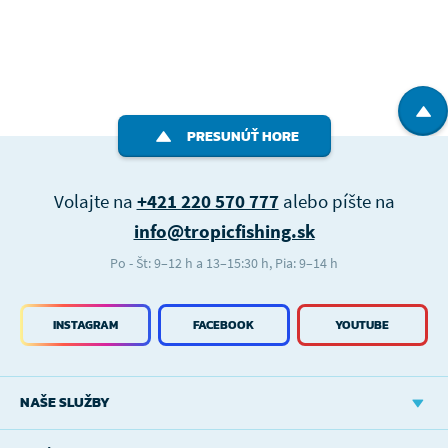
PRESUNÚŤ HORE
Volajte na
+421 220 570 777
alebo píšte na
info@tropicfishing.sk
Po - Št: 9–12 h a 13–15:30 h, Pia: 9–14 h
INSTAGRAM
FACEBOOK
YOUTUBE
NAŠE SLUŽBY