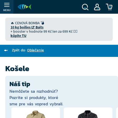
MENU
🔥 CENOVÁ BOMBA 💣
10 kg boilies LT Baits
+ booster v hodnote 99 Kč len za 699 Kč 👉🏻
kúpite TU
Zpět do:
Oblečenie
Košele
Náš tip
Nemôžete sa rozhodnúť?
Pozrite si produkty, ktoré
sme pre vás vopred vybrali.