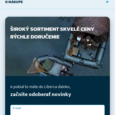
O NÁKUPE
ŠIROKÝ SORTIMENT
SKVELÉ CENY
RÝCHLE DORUČENIE
A pokiaľ to máte do Liberca ďaleko,
začnite odoberať novinky
E-mail