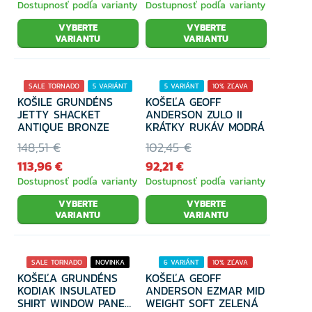
Dostupnosť podľa varianty
Dostupnosť podľa varianty
VYBERTE
VYBERTE
VARIANTU
VARIANTU
SALE TORNADO
5 VARIÁNT
5 VARIÁNT
10% ZĽAVA
KOŠILE GRUNDÉNS
KOŠEĽA GEOFF
23% ZĽAVA
JETTY SHACKET
ANDERSON ZULO II
ANTIQUE BRONZE
KRÁTKY RUKÁV MODRÁ
148,51 €
102,45 €
113,96 €
92,21 €
Dostupnosť podľa varianty
Dostupnosť podľa varianty
VYBERTE
VYBERTE
VARIANTU
VARIANTU
SALE TORNADO
NOVINKA
6 VARIÁNT
10% ZĽAVA
KOŠEĽA GRUNDÉNS
KOŠEĽA GEOFF
1 VARIANTA
20% ZĽAVA
KODIAK INSULATED
ANDERSON EZMAR MID
SHIRT WINDOW PANE
WEIGHT SOFT ZELENÁ