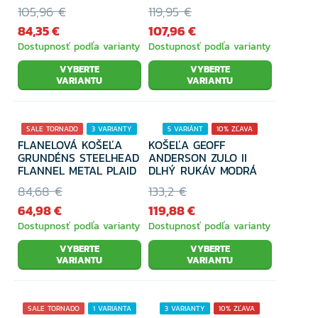
LAUREL WREATH
105,96 €
119,95 €
84,35 €
107,96 €
Dostupnosť podľa varianty
Dostupnosť podľa varianty
VYBERTE
VYBERTE
VARIANTU
VARIANTU
SALE TORNADO
3 VARIANTY
5 VARIÁNT
10% ZĽAVA
FLANELOVÁ KOŠEĽA
KOŠEĽA GEOFF
23% ZĽAVA
GRUNDÉNS STEELHEAD
ANDERSON ZULO II
FLANNEL METAL PLAID
DLHÝ RUKÁV MODRÁ
84,68 €
133,2 €
64,98 €
119,88 €
Dostupnosť podľa varianty
Dostupnosť podľa varianty
VYBERTE
VYBERTE
VARIANTU
VARIANTU
SALE TORNADO
1 VARIANTA
3 VARIANTY
10% ZĽAVA