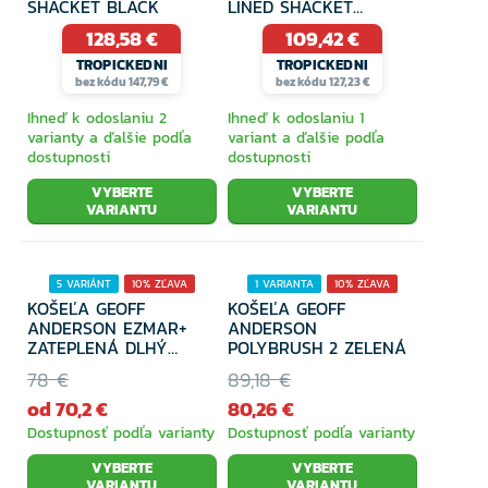
SHACKET BLACK
LINED SHACKET
LOBSTER PLAID
128,58 €
109,42 €
TROPICKEDNI
TROPICKEDNI
bez kódu 147,79 €
bez kódu 127,23 €
Ihneď k odoslaniu 2
Ihneď k odoslaniu 1
varianty a ďalšie podľa
variant a ďalšie podľa
dostupnosti
dostupnosti
VYBERTE
VYBERTE
VARIANTU
VARIANTU
5 VARIÁNT
10% ZĽAVA
1 VARIANTA
10% ZĽAVA
KOŠEĽA GEOFF
KOŠEĽA GEOFF
ANDERSON EZMAR+
ANDERSON
ZATEPLENÁ DLHÝ
POLYBRUSH 2 ZELENÁ
RUKÁV ZELENÁ
78 €
89,18 €
od 70,2 €
80,26 €
Dostupnosť podľa varianty
Dostupnosť podľa varianty
VYBERTE
VYBERTE
VARIANTU
VARIANTU