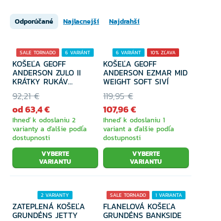
Odporúčané
Najlacnejší
Najdrahší
SALE TORNADO
6 VARIÁNT
6 VARIÁNT
10% ZĽAVA
KOŠEĽA GEOFF
KOŠEĽA GEOFF
31% ZĽAVA
ANDERSON ZULO II
ANDERSON EZMAR MID
KRÁTKY RUKÁV
WEIGHT SOFT SIVÍ
ZELENÁ
92,21 €
119,95 €
od 63,4 €
107,96 €
Ihneď k odoslaniu 2
Ihneď k odoslaniu 1
varianty a ďalšie podľa
variant a ďalšie podľa
dostupnosti
dostupnosti
VYBERTE
VYBERTE
VARIANTU
VARIANTU
2 VARIANTY
SALE TORNADO
1 VARIANTA
ZATEPLENÁ KOŠEĽA
FLANELOVÁ KOŠEĽA
GRUNDÉNS JETTY
GRUNDÉNS BANKSIDE