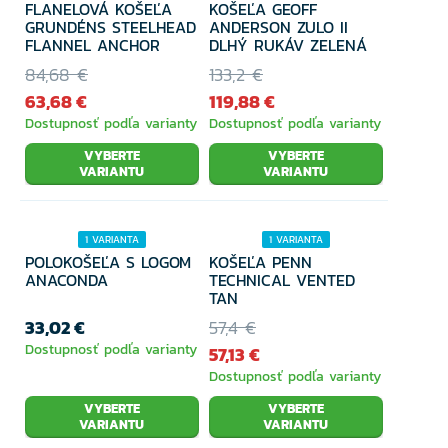
FLANELOVÁ KOŠEĽA
KOŠEĽA GEOFF
25% ZĽAVA
GRUNDÉNS STEELHEAD
ANDERSON ZULO II
FLANNEL ANCHOR
DLHÝ RUKÁV ZELENÁ
84,68 €
133,2 €
63,68 €
119,88 €
Dostupnosť podľa varianty
Dostupnosť podľa varianty
VYBERTE
VYBERTE
VARIANTU
VARIANTU
1 VARIANTA
1 VARIANTA
POLOKOŠEĽA S LOGOM
KOŠEĽA PENN
ANACONDA
TECHNICAL VENTED
TAN
33,02 €
57,4 €
Dostupnosť podľa varianty
57,13 €
Dostupnosť podľa varianty
VYBERTE
VYBERTE
VARIANTU
VARIANTU