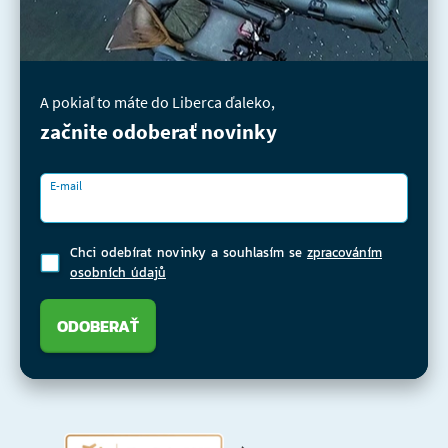
A pokiaľ to máte do Liberca ďaleko,
začnite odoberať novinky
E-mail
Chci odebírat novinky a souhlasím se
zpracováním
osobních údajů
ODOBERAŤ