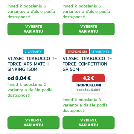
Ihneď k odoslaniu 6
Ihneď k odoslaniu 5
variantov a ďalšie podľa
variantov a ďalšie podľa
dostupnosti
dostupnosti
VYBERTE
VYBERTE
VARIANTU
VARIANTU
2 VARIANTY
TROPICKÉ DNI
3 VARIANTY
VLASEC TRABUCCO T-
VLASEC TRABUCCO T-
FORCE XPS MATCH
FORCE COMPETITION
SINKING 150M
GP 50M
od 8,04 €
4,2 €
Ihneď k odoslaniu 2
TROPICKEDNI
varianty a ďalšie podľa
bez kódu 5,06 €
dostupnosti
Ihneď k odoslaniu 3
varianty a ďalšie podľa
dostupnosti
VYBERTE
VYBERTE
VARIANTU
VARIANTU