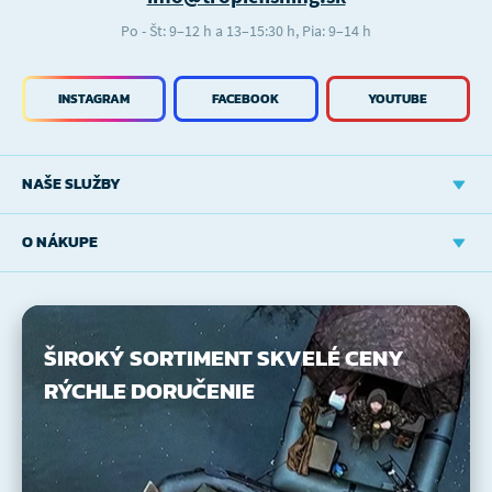
Po - Št: 9–12 h a 13–15:30 h, Pia: 9–14 h
INSTAGRAM
FACEBOOK
YOUTUBE
NAŠE SLUŽBY
O NÁKUPE
ŠIROKÝ SORTIMENT
SKVELÉ CENY
RÝCHLE DORUČENIE