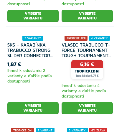
dostupnosti
dostupnosti
VYBERTE
VYBERTE
VARIANTU
VARIANTU
2 VARIANTY
TROPICKÉ DNI
4 VARIANTY
5KS - KARABÍNKA
VLASEC TRABUCCO T-
TRABUCCO STRONG
FORCE TOURNAMENT
SLIDER CONNECTOR
TOUGH TOURNAMENT
FEEDER
CLASS 150M
1,87 €
6,16 €
Ihneď k odoslaniu 2
TROPICKEDNI
varianty a ďalšie podľa
bez kódu 6,77 €
dostupnosti
Ihneď k odoslaniu 4
varianty a ďalšie podľa
dostupnosti
VYBERTE
VYBERTE
VARIANTU
VARIANTU
TROPICKÉ DNI
7 VARIÁNT
2 VARIANTY
6% ZĽAVA