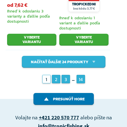
od 7,62 €
TROPICKEDNI
bez kódu 3,77 €
Ihneď k odoslaniu 3
varianty a ďalšie podľa
Ihneď k odoslaniu 1
dostupnosti
variant a ďalšie podľa
dostupnosti
VYBERTE
VYBERTE
VARIANTU
VARIANTU
NAČÍTAŤ ĎALŠIE 24 PRODUKTY
...
1
2
3
14
PRESUNÚŤ HORE
Volajte na
+421 220 570 777
alebo píšte na
info@tropicfishing.sk