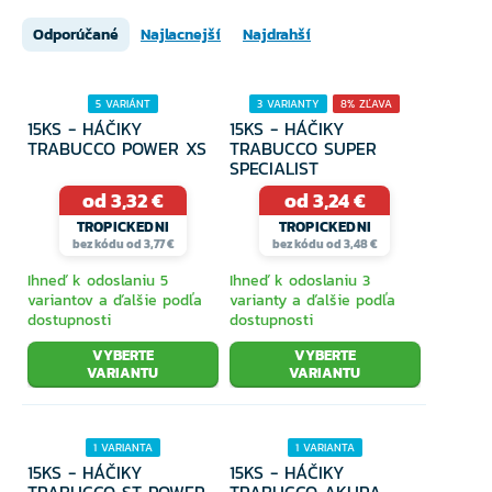
Feederové
Odporúčané
Najlacnejší
Najdrahší
5 VARIÁNT
3 VARIANTY
8% ZĽAVA
Voľnobežná brzda
15KS - HÁČIKY
15KS - HÁČIKY
TRABUCCO POWER XS
TRABUCCO SUPER
SPECIALIST
Háčiky
od 3,32 €
od 3,24 €
TROPICKEDNI
TROPICKEDNI
bez kódu od 3,77 €
bez kódu od 3,48 €
Ihneď k odoslaniu 5
Ihneď k odoslaniu 3
Montáže a závesky
variantov a ďalšie podľa
varianty a ďalšie podľa
dostupnosti
dostupnosti
VYBERTE
VYBERTE
Zarážky a držiaky nástrah
VARIANTU
VARIANTU
1 VARIANTA
1 VARIANTA
Obratlíky, karabínky a krúžky
15KS - HÁČIKY
15KS - HÁČIKY