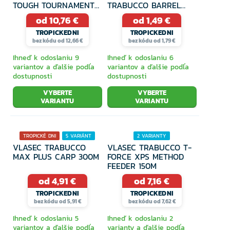
TOUGH TOURNAMENT
TRABUCCO BARREL
CLASS 300M
SAFETY SNAP
od 10,76 €
od 1,49 €
TROPICKEDNI
TROPICKEDNI
bez kódu od 12,66 €
bez kódu od 1,79 €
Ihneď k odoslaniu 9
Ihneď k odoslaniu 6
variantov a ďalšie podľa
variantov a ďalšie podľa
dostupnosti
dostupnosti
VYBERTE
VYBERTE
VARIANTU
VARIANTU
TROPICKÉ DNI
5 VARIÁNT
2 VARIANTY
VLASEC TRABUCCO
VLASEC TRABUCCO T-
MAX PLUS CARP 300M
FORCE XPS METHOD
FEEDER 150M
od 4,91 €
od 7,16 €
TROPICKEDNI
TROPICKEDNI
bez kódu od 5,91 €
bez kódu od 7,62 €
Ihneď k odoslaniu 5
Ihneď k odoslaniu 2
variantov a ďalšie podľa
varianty a ďalšie podľa