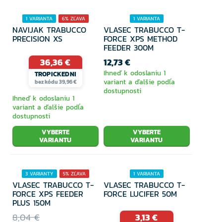
1 VARIANTA
6% ZĽAVA
1 VARIANTA
NAVIJAK TRABUCCO
VLASEC TRABUCCO T-
PRECISION XS
FORCE XPS METHOD
FEEDER 300M
36,36 €
12,73 €
Ihneď k odoslaniu 1
TROPICKEDNI
variant a ďalšie podľa
bez kódu 39,96 €
dostupnosti
Ihneď k odoslaniu 1
variant a ďalšie podľa
dostupnosti
VYBERTE
VYBERTE
VARIANTU
VARIANTU
3 VARIANTY
5% ZĽAVA
1 VARIANTA
VLASEC TRABUCCO T-
VLASEC TRABUCCO T-
FORCE XPS FEEDER
FORCE LUCIFER 50M
PLUS 150M
8,04 €
3,13 €