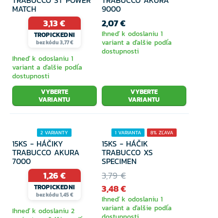
TRABUCCO ST POWER
TRABUCCO AKURA
MATCH
9000
3,13 €
2,07 €
Krmítka
Ihneď k odoslaniu 1
TROPICKEDNI
variant a ďalšie podľa
bez kódu 3,77 €
dostupnosti
Ihneď k odoslaniu 1
Náväzcový materiál
variant a ďalšie podľa
dostupnosti
VYBERTE
VYBERTE
Vlasce a spletané šnúry
VARIANTU
VARIANTU
2 VARIANTY
1 VARIANTA
8% ZĽAVA
Plaváky, bójky a indikátory
15KS - HÁČIKY
15KS - HÁČIK
TRABUCCO AKURA
TRABUCCO XS
7000
SPECIMEN
1,26 €
3,79 €
Vidličky a hrazdy
3,48 €
TROPICKEDNI
bez kódu 1,45 €
Ihneď k odoslaniu 1
variant a ďalšie podľa
Ihneď k odoslaniu 2
Podberáky
dostupnosti