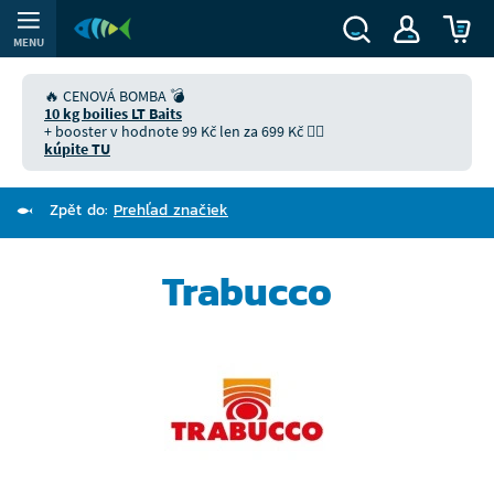
MENU
🔥 CENOVÁ BOMBA 💣
10 kg boilies LT Baits
+ booster v hodnote 99 Kč len za 699 Kč 👉🏻
kúpite TU
Zpět do:
Prehľad značiek
Trabucco