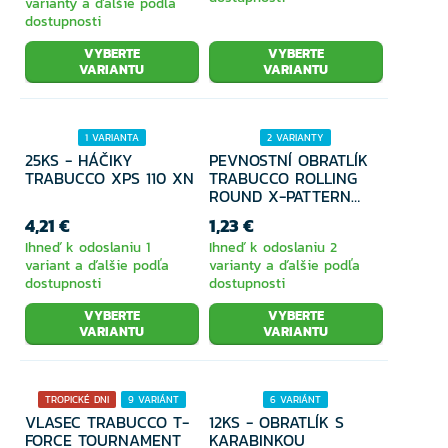
varianty a ďalšie podľa
dostupnosti
VYBERTE
VYBERTE
VARIANTU
VARIANTU
1 VARIANTA
2 VARIANTY
25KS - HÁČIKY
PEVNOSTNÍ OBRATLÍK
TRABUCCO XPS 110 XN
TRABUCCO ROLLING
ROUND X-PATTERN
12KS
4,21 €
1,23 €
Ihneď k odoslaniu 1
Ihneď k odoslaniu 2
variant a ďalšie podľa
varianty a ďalšie podľa
dostupnosti
dostupnosti
VYBERTE
VYBERTE
VARIANTU
VARIANTU
TROPICKÉ DNI
9 VARIÁNT
6 VARIÁNT
VLASEC TRABUCCO T-
12KS - OBRATLÍK S
FORCE TOURNAMENT
KARABINKOU