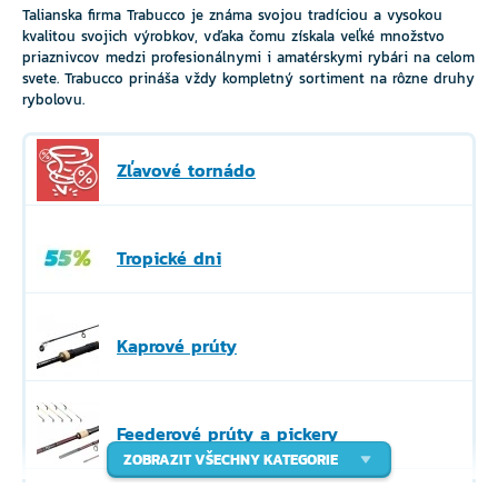
Talianska firma Trabucco je známa svojou tradíciou a vysokou
kvalitou svojich výrobkov, vďaka čomu získala veľké množstvo
priaznivcov medzi profesionálnymi i amatérskymi rybári na celom
svete. Trabucco prináša vždy kompletný sortiment na rôzne druhy
rybolovu.
Zľavové tornádo
Tropické dni
Kaprové prúty
Feederové prúty a pickery
ZOBRAZIT VŠECHNY KATEGORIE