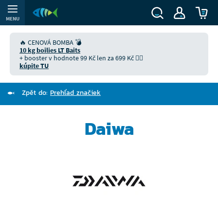
MENU
🔥 CENOVÁ BOMBA 💣
10 kg boilies LT Baits
+ booster v hodnote 99 Kč len za 699 Kč 👉🏻
kúpite TU
Zpět do:
Prehľad značiek
Daiwa