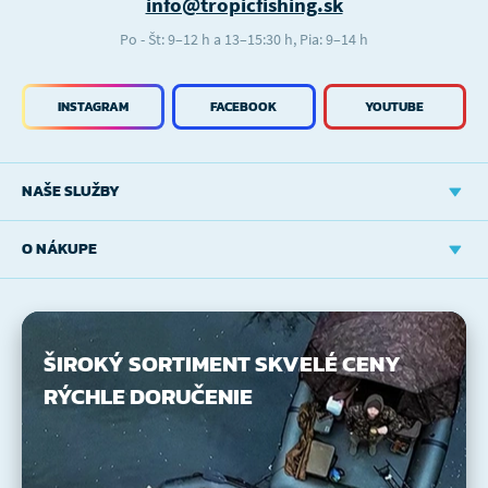
info@tropicfishing.sk
Po - Št: 9–12 h a 13–15:30 h, Pia: 9–14 h
INSTAGRAM
FACEBOOK
YOUTUBE
NAŠE SLUŽBY
O NÁKUPE
ŠIROKÝ SORTIMENT
SKVELÉ CENY
RÝCHLE DORUČENIE