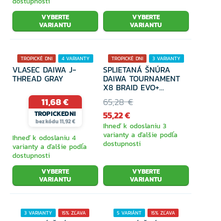
dostupnosti
VYBERTE
VYBERTE
VARIANTU
VARIANTU
Kreslá a sedačky
TROPICKÉ DNI
4 VARIANTY
TROPICKÉ DNI
3 VARIANTY
Batohy, tašky a puzdrá
VLASEC DAIWA J-
SPLIETANÁ ŠNÚRA
20% ZĽAVA
15% ZĽAVA
THREAD GRAY
DAIWA TOURNAMENT
X8 BRAID EVO+
SUPERSLIM UL 135M
11,68 €
65,28 €
Woblery
55,22 €
TROPICKEDNI
bez kódu 11,92 €
Ihneď k odoslaniu 3
varianty a ďalšie podľa
Ihneď k odoslaniu 4
Kovové nástrahy
dostupnosti
varianty a ďalšie podľa
dostupnosti
VYBERTE
VYBERTE
VARIANTU
VARIANTU
Realistické napodobeniny
3 VARIANTY
15% ZĽAVA
5 VARIÁNT
15% ZĽAVA