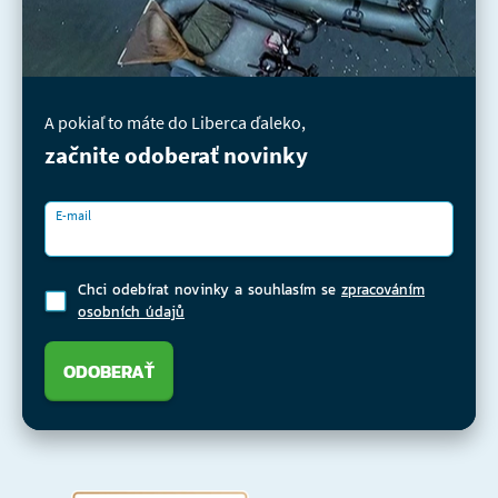
A pokiaľ to máte do Liberca ďaleko,
začnite odoberať novinky
E-mail
Chci odebírat novinky a souhlasím se
zpracováním
osobních údajů
ODOBERAŤ