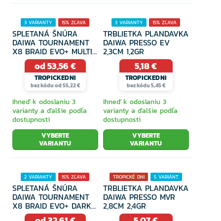
3 VARIANTY
15% ZĽAVA
3 VARIANTY
15% ZĽAVA
SPLETANÁ ŠNÚRA
TRBLIETKA PLANDAVKA
DAIWA TOURNAMENT
DAIWA PRESSO EV
X8 BRAID EVO+ MULTI-
2,3CM 1,2GR
COLOR 300M
od 53,56 €
5,18 €
TROPICKEDNI
TROPICKEDNI
bez kódu od 55,22 €
bez kódu 5,45 €
Ihneď k odoslaniu 3
Ihneď k odoslaniu 3
varianty a ďalšie podľa
varianty a ďalšie podľa
dostupnosti
dostupnosti
VYBERTE
VYBERTE
VARIANTU
VARIANTU
2 VARIANTY
15% ZĽAVA
TROPICKÉ DNI
5 VARIÁNT
SPLETANÁ ŠNÚRA
TRBLIETKA PLANDAVKA
15% ZĽAVA
DAIWA TOURNAMENT
DAIWA PRESSO MVR
X8 BRAID EVO+ DARK
2,8CM 2,4GR
GREEN 135M
od 32,61 €
5,07 €