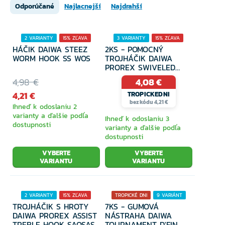
Feederové prúty a pickery
Odporúčané
Najlacnejší
Najdrahší
2 VARIANTY
15% ZĽAVA
3 VARIANTY
15% ZĽAVA
Prívlačové prúty
HÁČIK DAIWA STEEZ
2KS - POMOCNÝ
WORM HOOK SS WOS
TROJHÁČIK DAIWA
PROREX SWIVELED
HEAD ASSIST
Teleskopické prúty
4,98 €
4,08 €
4,21 €
TROPICKEDNI
bez kódu 4,21 €
Ihneď k odoslaniu 2
varianty a ďalšie podľa
Ihneď k odoslaniu 3
Studené more
dostupnosti
varianty a ďalšie podľa
dostupnosti
VYBERTE
VYBERTE
Sety pre začínajúcich rybárov
VARIANTU
VARIANTU
2 VARIANTY
15% ZĽAVA
TROPICKÉ DNI
9 VARIÁNT
Veľkokapacitné kaprové
TROJHÁČIK S HROTY
7KS - GUMOVÁ
15% ZĽAVA
DAIWA PROREX ASSIST
NÁSTRAHA DAIWA
TREBLE HOOK SAQSAS
TOURNAMENT D'FIN