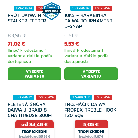
1 VARIANTA
15% ZĽAVA
1 VARIANTA
15% ZĽAVA
PRÚT DAIWA NINJA X
10KS - KARABINKA
Topánky
STALKER FEEDER
DAIWA TOURNAMENT
D-SNAP
83,96 €
6,51 €
Bundy
71,02 €
5,53 €
Ihneď k odoslaniu 1
Ihneď k odoslaniu 1
variant a ďalšie podľa
variant a ďalšie podľa
dostupnosti
dostupnosti
Čiapky, šiltovky a klobúky
VYBERTE
VYBERTE
VARIANTU
VARIANTU
Brodiace topánky, nohavice a čižmy
3 VARIANTY
22% ZĽAVA
3 VARIANTY
5% ZĽAVA
PLETENÁ ŠNÚRA
TROJHÁČIK DAIWA
DAIWA J-BRAID 8
PROREX TREBLE HOOK
Peany a uvoľňovače
CHARTREUSE 300M
T30 SQS
od 34,46 €
5,05 €
TROPICKEDNI
TROPICKEDNI
bez kódu od 35,53 €
bez kódu 5,87 €