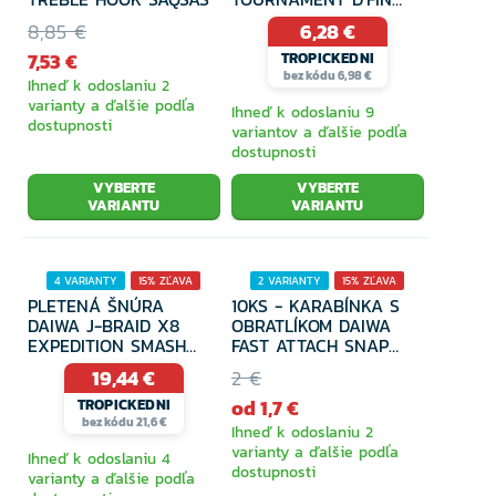
10CM
8,85 €
6,28 €
Predná brzda
7,53 €
TROPICKEDNI
bez kódu 6,98 €
Ihneď k odoslaniu 2
varianty a ďalšie podľa
Ihneď k odoslaniu 9
Feederové
dostupnosti
variantov a ďalšie podľa
dostupnosti
VYBERTE
VYBERTE
Sumcové a morské
VARIANTU
VARIANTU
4 VARIANTY
15% ZĽAVA
2 VARIANTY
15% ZĽAVA
Morské
PLETENÁ ŠNÚRA
10KS - KARABÍNKA S
DAIWA J-BRAID X8
OBRATLÍKOM DAIWA
EXPEDITION SMASH
FAST ATTACH SNAP
ORANGE 150M
BEZUZLOVÝ
19,44 €
2 €
Spodové navijaky
od 1,7 €
TROPICKEDNI
bez kódu 21,6 €
Ihneď k odoslaniu 2
varianty a ďalšie podľa
Ihneď k odoslaniu 4
Multiplikátory
dostupnosti
varianty a ďalšie podľa