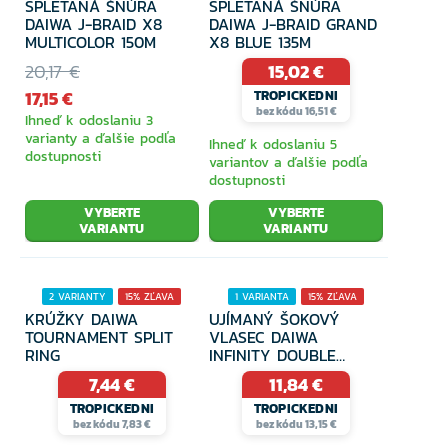
Gumové nástrahy
SPLETANÁ ŠNÚRA
SPLETANÁ ŠNÚRA
DAIWA J-BRAID X8
DAIWA J-BRAID GRAND
MULTICOLOR 150M
X8 BLUE 135M
20,17 €
15,02 €
Nástrahy a náväzce na more
17,15 €
TROPICKEDNI
bez kódu 16,51 €
Ihneď k odoslaniu 3
varianty a ďalšie podľa
Ihneď k odoslaniu 5
dostupnosti
Záťaže pre prívlač
variantov a ďalšie podľa
dostupnosti
VYBERTE
VYBERTE
VARIANTU
VARIANTU
Háčiky pre prívlač
2 VARIANTY
15% ZĽAVA
1 VARIANTA
15% ZĽAVA
Sady nástrah a príslušenstvo
KRÚŽKY DAIWA
UJÍMANÝ ŠOKOVÝ
TOURNAMENT SPLIT
VLASEC DAIWA
RING
INFINITY DOUBLE
TAPERED MONO
7,44 €
11,84 €
Háčiky
TROPICKEDNI
TROPICKEDNI
bez kódu 7,83 €
bez kódu 13,15 €