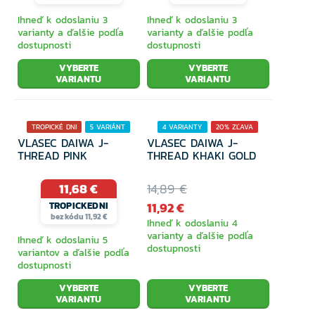
Ihneď k odoslaniu 3
Ihneď k odoslaniu 3
varianty a ďalšie podľa
varianty a ďalšie podľa
dostupnosti
dostupnosti
VYBERTE
VYBERTE
VARIANTU
VARIANTU
TROPICKÉ DNI
5 VARIÁNT
4 VARIANTY
20% ZĽAVA
VLASEC DAIWA J-
VLASEC DAIWA J-
20% ZĽAVA
THREAD PINK
THREAD KHAKI GOLD
11,68 €
14,89 €
11,92 €
TROPICKEDNI
bez kódu 11,92 €
Ihneď k odoslaniu 4
varianty a ďalšie podľa
Ihneď k odoslaniu 5
dostupnosti
variantov a ďalšie podľa
dostupnosti
VYBERTE
VYBERTE
VARIANTU
VARIANTU