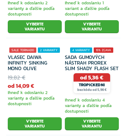
Ihneď k odoslaniu 2
Ihneď k odoslaniu 1
Hotové náväzce
varianty a ďalšie podľa
variant a ďalšie podľa
dostupnosti
dostupnosti
VYBERTE
VYBERTE
VARIANTU
VARIANTU
Nožničky a kliešte
SALE TORNADO
2 VARIANTY
4 VARIANTY
15% ZĽAVA
VLASEC DAIWA
SADA GUMOVÝCH
Obratlíky, karabínky a krúžky
29% ZĽAVA
INFINITY SINKING
NÁSTRAH PROREX
MONO OLIVE
SLIM SHADY FLASH SET
19,82 €
od 5,36 €
Krmítka
od 14,09 €
TROPICKEDNI
bez kódu od 5,96 €
Ihneď k odoslaniu 2
varianty a ďalšie podľa
Ihneď k odoslaniu 4
dostupnosti
varianty a ďalšie podľa
Náväzcový materiál
dostupnosti
VYBERTE
VYBERTE
VARIANTU
VARIANTU
Vlasce a spletané šnúry