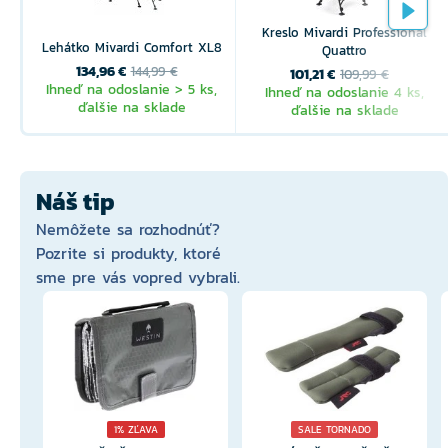
Kreslo Mivardi Professional
Lehátko Mivardi Comfort XL8
Quattro
134,96 €
144,99 €
101,21 €
109,99 €
Ihneď na odoslanie > 5 ks,
Ihneď na odoslanie 4 ks,
ďalšie na sklade
ďalšie na sklade
Náš tip
Nemôžete sa rozhodnúť?
Pozrite si produkty, ktoré
sme pre vás vopred vybrali.
1% ZĽAVA
SALE TORNADO