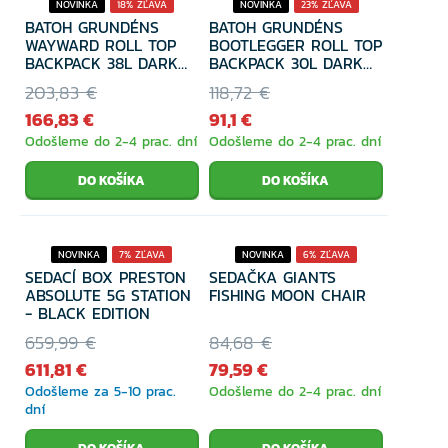
NOVINKA
18% ZĽAVA
NOVINKA
23% ZĽAVA
BATOH GRUNDÉNS
BATOH GRUNDÉNS
WAYWARD ROLL TOP
BOOTLEGGER ROLL TOP
BACKPACK 38L DARK
BACKPACK 30L DARK
NAVY O/S
NAVY O/S
203,83 €
118,72 €
166,83 €
91,1 €
Odošleme do 2-4 prac. dní
Odošleme do 2-4 prac. dní
NOVINKA
7% ZĽAVA
NOVINKA
6% ZĽAVA
SEDACÍ BOX PRESTON
SEDAČKA GIANTS
ABSOLUTE 5G STATION
FISHING MOON CHAIR
- BLACK EDITION
659,99 €
84,68 €
611,81 €
79,59 €
Odošleme za 5-10 prac.
Odošleme do 2-4 prac. dní
dní