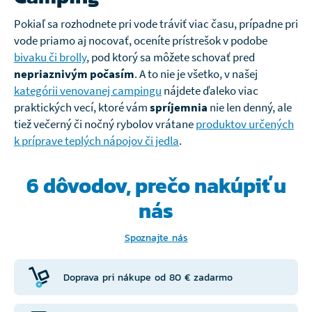
Pokiaľ sa rozhodnete pri vode tráviť viac času, prípadne pri
vode priamo aj nocovať, oceníte prístrešok v podobe
bivaku či brolly
, pod ktorý sa môžete schovať pred
nepriaznivým počasím
. A to nie je všetko, v našej
kategórii venovanej campingu
nájdete ďaleko viac
praktických vecí, ktoré vám
spríjemnia
nie len denný, ale
tiež večerný či nočný rybolov vrátane
produktov určených
k príprave teplých nápojov či jedla
.
6 dôvodov, prečo
nakúpiť u
nás
Spoznajte nás
Doprava pri nákupe od 80 € zadarmo