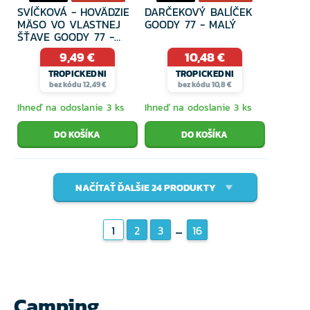
SVÍČKOVÁ - HOVÄDZIE
DARČEKOVÝ BALÍČEK
MÄSO VO VLASTNEJ
GOODY 77 - MALÝ
ŠŤAVE GOODY 77 -
170GR
9,49 €
10,48 €
TROPICKEDNI
TROPICKEDNI
bez kódu 12,49 €
bez kódu 10,8 €
Ihneď na odoslanie 3 ks
Ihneď na odoslanie 3 ks
NAČÍTAŤ ĎALŠIE 24 PRODUKTY
...
1
2
3
16
Camping