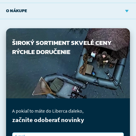
O NÁKUPE
ŠIROKÝ SORTIMENT
SKVELÉ CENY
RÝCHLE DORUČENIE
A pokiaľ to máte do Liberca ďaleko,
začnite odoberať novinky