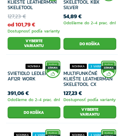
KLIEŠTE LEATHERMAN
SKELETOOL KBX
SKELETOOL
SILVER
127,23 €
54,89 €
Odošleme do 2-4 prac. dní
od 101,79 €
Dostupnosť podľa varianty
VYBERTE
VARIANTU
NOVINKA
NOVINKA
3 VARIANTY
SVIETIDLO LEDLENSER
MULTIFUNKČNÉ
AF12R WORK
KLIEŠTE LEATHERMAN
SKELETOOL CX
391,06 €
127,23 €
Odošleme do 2-4 prac. dní
Dostupnosť podľa varianty
VYBERTE
VARIANTU
NOVINKA
4 VARIANTY
NOVINKA
3 VARIANTY