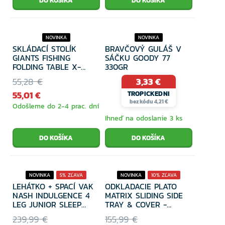
NOVINKA
NOVINKA
SKLÁDACÍ STOLÍK
BRAVČOVÝ GULÁŠ V
GIANTS FISHING
SÁČKU GOODY 77
FOLDING TABLE X-
330GR
LARGE + TAŠKA
55,28 €
3,33 €
ZDARMA!
55,01 €
TROPICKEDNI
bez kódu 4,21 €
Odošleme do 2-4 prac. dní
Ihneď na odoslanie 3 ks
NOVINKA
5% ZĽAVA
NOVINKA
10% ZĽAVA
LEHÁTKO + SPACÍ VAK
ODKLADACIE PLATO
NASH INDULGENCE 4
MATRIX SLIDING SIDE
LEG JUNIOR SLEEP
TRAY & COVER -
SYSTEM CAMO
LARGE
239,99 €
155,99 €