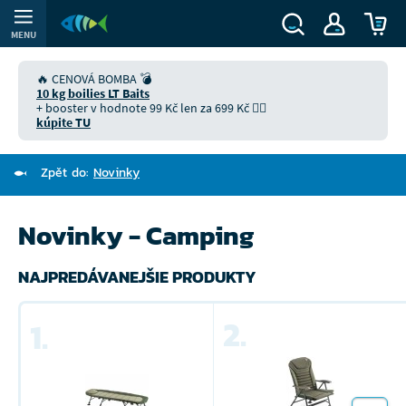
MENU
🔥 CENOVÁ BOMBA 💣
10 kg boilies LT Baits
+ booster v hodnote 99 Kč len za 699 Kč 👉🏻
kúpite TU
Zpět do:
Novinky
Novinky - Camping
NAJPREDÁVANEJŠIE PRODUKTY
2.
1.