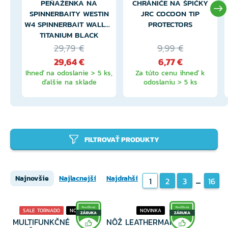
PEŇAŽENKA NA
CHRÁNIČE NA ŠPIČKY
SPINNERBAITY WESTIN
JRC COCOON TIP
W4 SPINNERBAIT WALLET
PROTECTORS
TITANIUM BLACK
29,79 €
9,99 €
29,64 €
6,77 €
Ihneď na odoslanie > 5 ks,
Za túto cenu ihneď k
ďalšie na sklade
odoslaniu > 5 ks
FILTROVAŤ PRODUKTY
Najnovšie
Najlacnejší
Najdrahší
...
1
2
3
16
SALE TORNADO
NOVINKA
NOVINKA
MULTIFUNKČNÉ
NÔŽ LEATHERMAN
3 VARIANTY
20% ZĽAVA