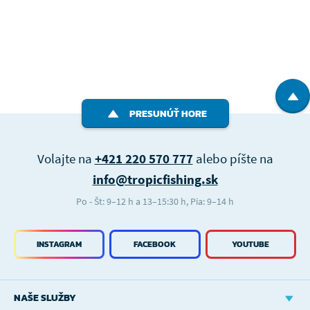
PRESUNÚŤ HORE
Volajte na
+421 220 570 777
alebo píšte na
info@tropicfishing.sk
Po - Št: 9–12 h a 13–15:30 h, Pia: 9–14 h
INSTAGRAM
FACEBOOK
YOUTUBE
NAŠE SLUŽBY