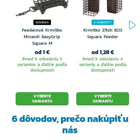
NOVINKA
4 VARIANTY
Feederové Krmítko
Krmítko Zfish ECO
Mivardi EasyGrip
Square Feeder
Square M
od 1 €
od 1,28 €
Ihneď k odoslaniu 5
Ihneď k odoslaniu 4
variantov a ďalšie podľa
varianty a ďalšie podľa
dostupnosti
dostupnosti
VYBERTE
VYBERTE
VARIANTU
VARIANTU
6 dôvodov, prečo
nakúpiť u
nás