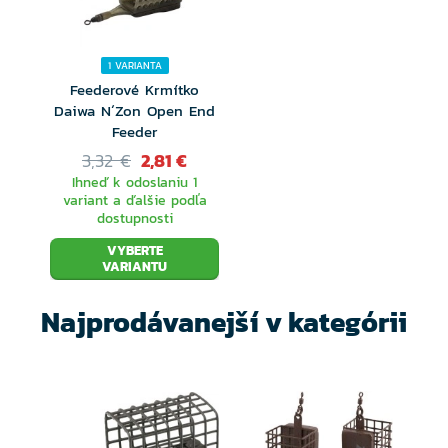
1 VARIANTA
Feederové Krmítko
Daiwa N´Zon Open End
Feeder
3,32 €
2,81 €
Ihneď k odoslaniu 1
variant a ďalšie podľa
dostupnosti
VYBERTE
VARIANTU
Najprodávanejší v kategórii