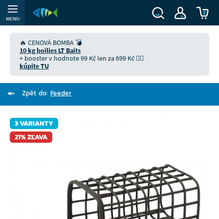
MENU
🔥 CENOVÁ BOMBA 💣
10 kg boilies LT Baits
+ booster v hodnote 99 Kč len za 699 Kč 👉🏻
kúpite TU
Zpět do:
Feeder
3 VARIANTY
21% ZĽAVA