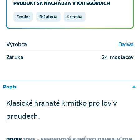
PRODUKT SA NACHÁDZA V KATEGÓRIACH
Feeder
Bižutéria
Krmítka
Výrobca
Daiwa
Záruka
24 mesiacov
Popis
Klasické hranaté krmítko pro lov v
proudech.
POPIS
10KS - FEEDEROVÉ KRMÍTKO DAIWA N´ZON