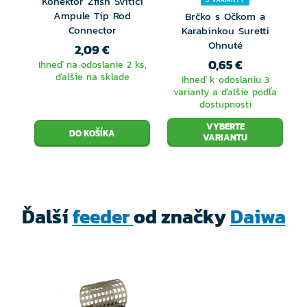
Konektor Zfish Svítící
Ampule Tip Rod
Brčko s Očkom a
Connector
Karabinkou Suretti
Ohnuté
2,09 €
0,65 €
Ihneď na odoslanie 2 ks,
ďalšie na sklade
Ihneď k odoslaniu 3
varianty a ďalšie podľa
dostupnosti
VYBERTE
VARIANTU
Ďalší
feeder
od značky
Daiwa