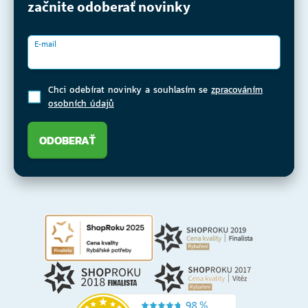
začnite odoberať novinky
E-mail
Chci odebírat novinky a souhlasím se
zpracováním
osobních údajů
ODOBERAŤ