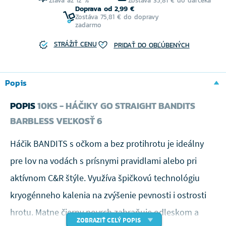
Zľava až 12 %
Zostáva 35,81 € do darčeka
Doprava od 2,99 €
Zostáva 75,81 € do dopravy
zadarmo
STRÁŽIŤ CENU
PRIDAŤ DO OBĽÚBENÝCH
Popis
POPIS
10KS - HÁČIKY GO STRAIGHT BANDITS
BARBLESS VEĽKOSŤ 6
Háčik BANDITS s očkom a bez protihrotu je ideálny
pre lov na vodách s prísnymi pravidlami alebo pri
aktívnom C&R štýle. Využíva špičkovú technológiu
kryogénneho kalenia na zvýšenie pevnosti i ostrosti
hrotu. Matne čierny povrch zabraňuje odleskom a
ZOBRAZIŤ CELÝ POPIS