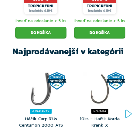
TROPICKEDNI
TROPICKEDNI
bez kódu 4,19 €
bez kódu 4,19 €
Ihneď na odoslanie > 5 ks
Ihneď na odoslanie > 5 ks
I
Najprodávanejší v kategórii
4 VARIANTY
NOVINKA
Háčik Carp'R'Us
10ks - Háčik Korda
Centurion 2000 ATS
Krank X