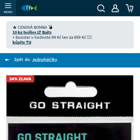
MENU
🔥 CENOVÁ BOMBA 💣
10 kg boilies LT Baits
+ booster v hodnote 99 Kč len za 699 Kč 👉🏻
kúpite TU
Zpět do:
Jednoháčiky
24% ZĽAVA