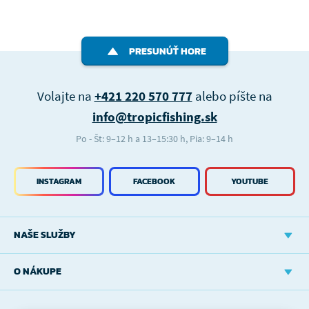
PRESUNÚŤ HORE
Volajte na
+421 220 570 777
alebo píšte na
info@tropicfishing.sk
Po - Št: 9–12 h a 13–15:30 h, Pia: 9–14 h
INSTAGRAM
FACEBOOK
YOUTUBE
NAŠE SLUŽBY
O NÁKUPE