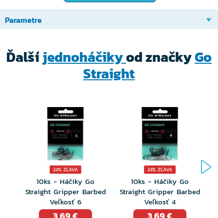
eliminuje podozrenie rýb pri nasávaní nástrahy.
Parametre
Skvelý pre rybárov, ktorí vyžadujú šetrný, ale úplne
spoľahlivý zásek.
Ďalší
jednoháčiky
od značky
Go
Straight
24% ZĽAVA
24% ZĽAVA
10ks - Háčiky Go
10ks - Háčiky Go
Straight Gripper Barbed
Straight Gripper Barbed
S
Veľkosť 6
Veľkosť 4
3,69 €
3,69 €