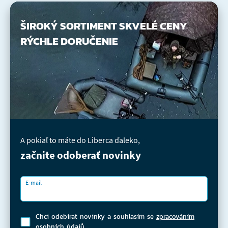
ŠIROKÝ SORTIMENT
SKVELÉ CENY
RÝCHLE DORUČENIE
A pokiaľ to máte do Liberca ďaleko,
začnite odoberať novinky
E-mail
Chci odebírat novinky a souhlasím se
zpracováním
osobních údajů