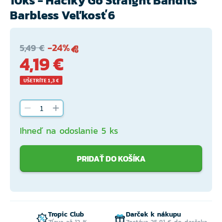
10ks - Háčiky Go Straight Bandits
Barbless Veľkosť 6
-24%
5,49 €
4,19 €
UŠETRÍTE 1,3 €
Ihneď na odoslanie 5 ks
PRIDAŤ DO KOŠÍKA
Tropic Club
Darček k nákupu