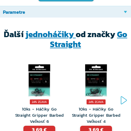
alebo parmy v prúdnych vodách.
Parametre
Ďalší
jednoháčiky
od značky
Go
Straight
24% ZĽAVA
24% ZĽAVA
10ks - Háčiky Go
10ks - Háčiky Go
Straight Gripper Barbed
Straight Gripper Barbed
S
Veľkosť 6
Veľkosť 4
3,69 €
3,69 €