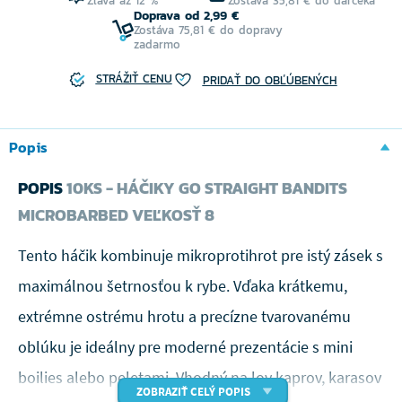
Zľava až 12 %
Zostáva 35,81 € do darčeka
Doprava od 2,99 €
Zostáva 75,81 € do dopravy
zadarmo
STRÁŽIŤ CENU
PRIDAŤ DO OBĽÚBENÝCH
Popis
POPIS
10KS - HÁČIKY GO STRAIGHT BANDITS
MICROBARBED VEĽKOSŤ 8
Tento háčik kombinuje mikroprotihrot pre istý zásek s
maximálnou šetrnosťou k rybe. Vďaka krátkemu,
extrémne ostrému hrotu a precízne tvarovanému
oblúku je ideálny pre moderné prezentácie s mini
boilies alebo peletami. Vhodný na lov kaprov, karasov
ZOBRAZIŤ CELÝ POPIS