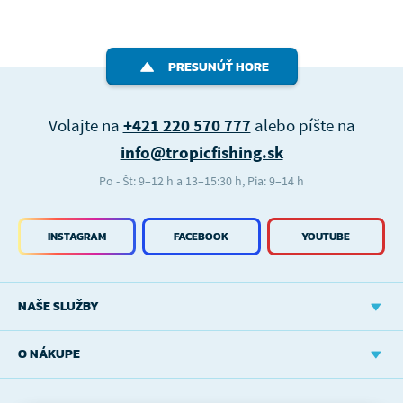
PRESUNÚŤ HORE
Volajte na
+421 220 570 777
alebo píšte na
info@tropicfishing.sk
Po - Št: 9–12 h a 13–15:30 h, Pia: 9–14 h
INSTAGRAM
FACEBOOK
YOUTUBE
NAŠE SLUŽBY
O NÁKUPE