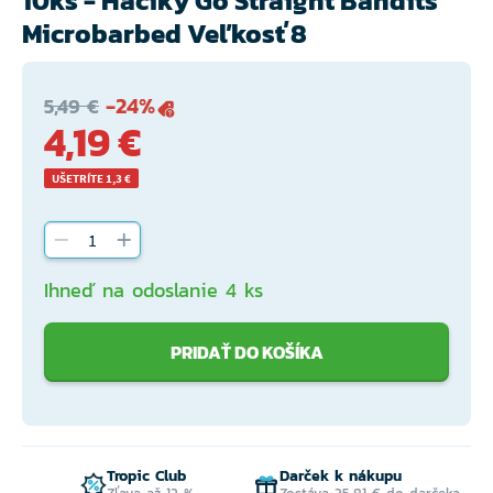
10ks - Háčiky Go Straight Bandits
Microbarbed Veľkosť 8
-24%
5,49 €
4,19 €
UŠETRÍTE 1,3 €
Ihneď na odoslanie 4 ks
PRIDAŤ DO KOŠÍKA
Tropic Club
Darček k nákupu