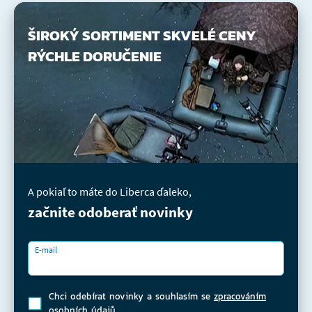
ŠIROKÝ SORTIMENT
SKVELÉ CENY
RÝCHLE DORUČENIE
A pokiaľ to máte do Liberca ďaleko,
začnite odoberať novinky
E-mail
Chci odebírat novinky a souhlasím se
zpracováním
osobních údajů