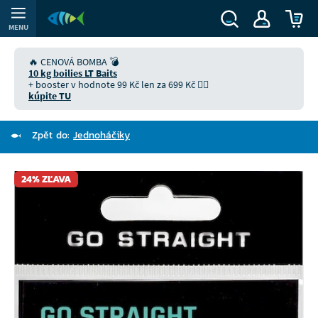
MENU
🔥 CENOVÁ BOMBA 💣
10 kg boilies LT Baits
+ booster v hodnote 99 Kč len za 699 Kč 👉🏻
kúpite TU
Zpět do:
Jednoháčiky
24% ZĽAVA