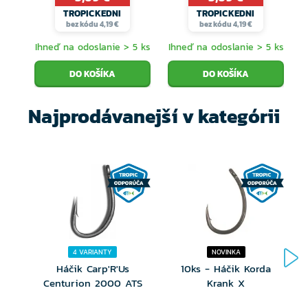
TROPICKEDNI
TROPICKEDNI
bez kódu 4,19 €
bez kódu 4,19 €
Ihneď na odoslanie > 5 ks
Ihneď na odoslanie > 5 ks
I
Najprodávanejší v kategórii
4 VARIANTY
NOVINKA
Háčik Carp'R'Us
10ks - Háčik Korda
Centurion 2000 ATS
Krank X