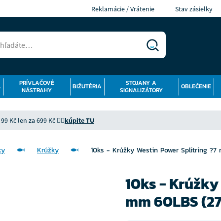
Reklamácie / Vrátenie
Stav zásielky
PRÍVLAČOVÉ
STOJANY A
Á
BIŽUTÉRIA
OBLEČENIE
NÁSTRAHY
SIGNALIZÁTORY
9 Kč len za 699 Kč 👉🏻
kúpite TU
ky
Krúžky
10ks - Krúžky Westin Power Splitring ?7
10ks - Krúžky
mm 60LBS (27