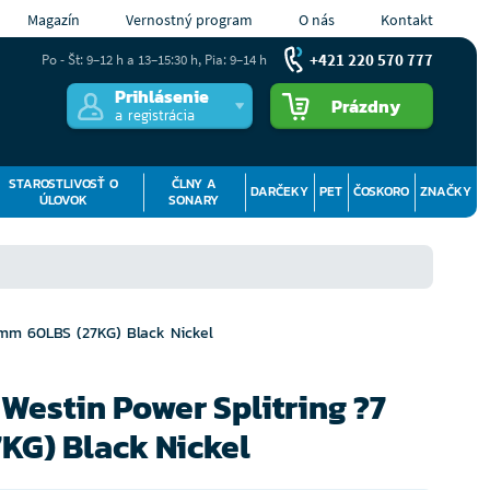
Magazín
Vernostný program
O nás
Kontakt
+421 220 570 777
Po - Št: 9–12 h a 13–15:30 h, Pia: 9–14 h
Prihlásenie
Prázdny
a registrácia
STAROSTLIVOSŤ O
ČLNY A
DARČEKY
PET
ČOSKORO
ZNAČKY
ÚLOVOK
SONARY
 mm 60LBS (27KG) Black Nickel
 Westin Power Splitring ?7
KG) Black Nickel