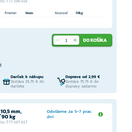
tu: T77-196-016
Priemer
9mm
Nosnosť
70kg
DO KOŠÍKA
H
Darček k nákupu
Doprava od 2,99 €
Zostáva 35,75 € do
Zostáva 75,75 € do
darčeka
dopravy zadarmo
 10,5 mm,
Odošleme za 5-7 prac.
 90 kg
dní
tu: T77-197-017