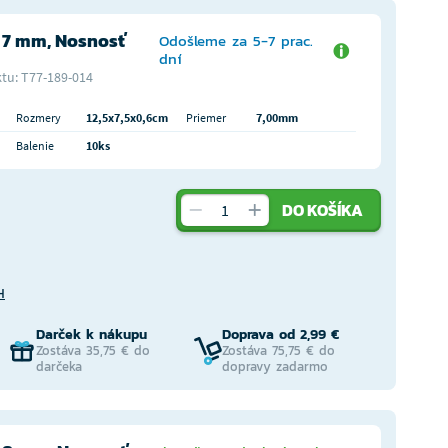
 7 mm, Nosnosť
Odošleme za 5-7 prac.
dní
tu: T77-189-014
Rozmery
12,5x7,5x0,6cm
Priemer
7,00mm
Balenie
10ks
DO KOŠÍKA
H
Darček k nákupu
Doprava od 2,99 €
Zostáva 35,75 € do
Zostáva 75,75 € do
darčeka
dopravy zadarmo