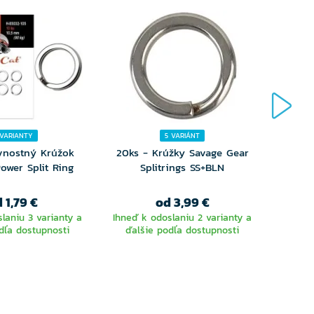
 VARIANTY
5 VARIÁNT
vnostný Krúžok
20ks - Krúžky Savage Gear
Krúž
Power Split Ring
Splitrings SS+BLN
 1,79 €
od 3,99 €
laniu 3 varianty a
Ihneď k odoslaniu 2 varianty a
Ihneď 
dľa dostupnosti
ďalšie podľa dostupnosti
ďalš
YBERTE
VYBERTE
RIANTU
VARIANTU