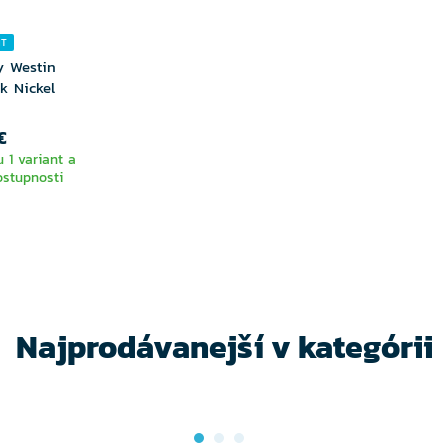
NT
y Westin
ck Nickel
€
 1 variant a
ostupnosti
TE
NTU
Najprodávanejší v kategórii