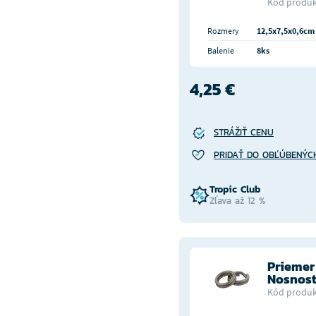
Kód produk
Rozmery
12,5x7,5x0,6cm
Balenie
8ks
4,25 €
STRÁŽIŤ CENU
PRIDAŤ DO OBĽÚBENÝC
Tropic Club
Zľava až 12 %
Priemer
Nosnosť
Kód produk