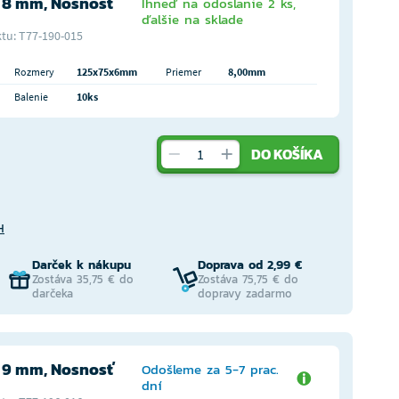
 8 mm, Nosnosť
Ihneď na odoslanie 2 ks,
ďalšie na sklade
tu: T77-190-015
Rozmery
125x75x6mm
Priemer
8,00mm
Balenie
10ks
DO KOŠÍKA
H
Darček k nákupu
Doprava od 2,99 €
Zostáva 35,75 € do
Zostáva 75,75 € do
darčeka
dopravy zadarmo
 9 mm, Nosnosť
Odošleme za 5-7 prac.
dní