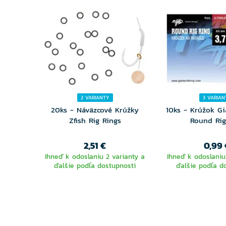
2 VARIANTY
3 VARIAN
20ks - Náväzcové Krúžky
10ks - Krúžok Gi
Zfish Rig Rings
Round Rig
2,51 €
0,99 
Ihneď k odoslaniu 2 varianty a
Ihneď k odoslaniu
ďalšie podľa dostupnosti
ďalšie podľa d
VYBERTE
VYBER
VARIANTU
VARIA