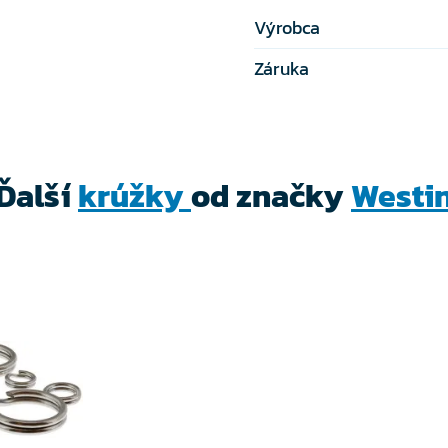
Výrobca
Záruka
Ďalší
krúžky
od značky
Westi