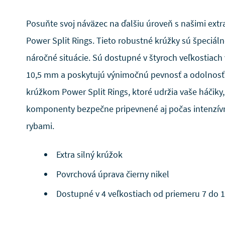
Posuňte svoj náväzec na ďalšiu úroveň s našimi extr
Power Split Rings. Tieto robustné krúžky sú špeciál
náročné situácie. Sú dostupné v štyroch veľkostiach
10,5 mm a poskytujú výnimočnú pevnosť a odolnosť
krúžkom Power Split Rings, ktoré udržia vaše háčiky,
komponenty bezpečne pripevnené aj počas intenzívn
rybami.
Extra silný krúžok
Povrchová úprava čierny nikel
Dostupné v 4 veľkostiach od priemeru 7 do 