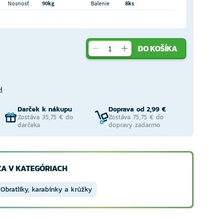
Nosnosť
90kg
Balenie
8ks
DO KOŠÍKA
H
Darček k nákupu
Doprava od 2,99 €
Zostáva 35,75 € do
Zostáva 75,75 € do
darčeka
dopravy zadarmo
A V KATEGÓRIACH
Obratlíky, karabínky a krúžky