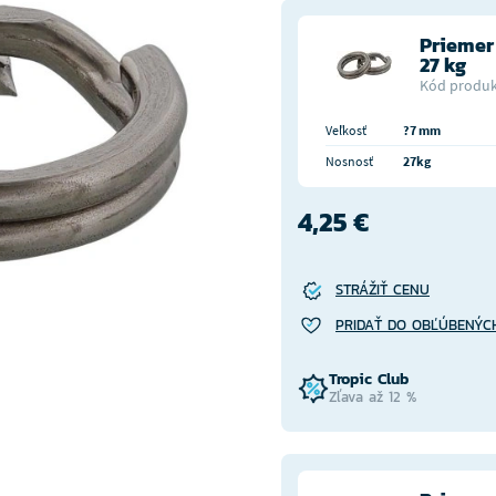
Priemer
27 kg
Kód produk
Veľkosť
?7 mm
Nosnosť
27kg
4,25 €
STRÁŽIŤ CENU
PRIDAŤ DO OBĽÚBENÝC
Tropic Club
Zľava až 12 %