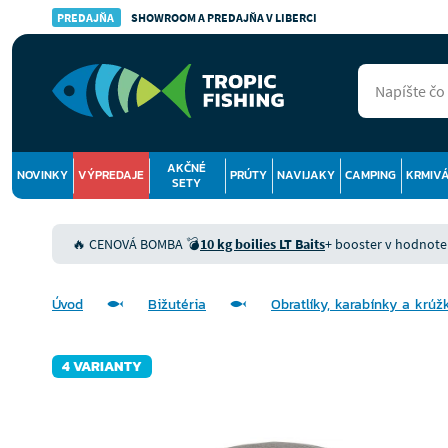
PREDAJŇA
SHOWROOM A PREDAJŇA V LIBERCI
AKČNÉ
NOVINKY
VÝPREDAJE
PRÚTY
NAVIJAKY
CAMPING
KRMIV
SETY
🔥 CENOVÁ BOMBA 💣
10 kg boilies LT Baits
+ booster v hodnote 9
Úvod
Bižutéria
Obratlíky, karabínky a krúž
4 VARIANTY