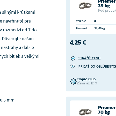
Priemer
39 kg
Kód produk
a silnými krúžkami
ne navrhnuté pre
Veľkosť
8
Nosnosť
39,00kg
 v rozmedzí od 7 do
. Dôverujte našim
4,25 €
 nástrahy a ďalšie
ych bitiek s veľkými
STRÁŽIŤ CENU
PRIDAŤ DO OBĽÚBENÝC
Tropic Club
Zľava až 12 %
10,5 mm
Priemer
70 kg