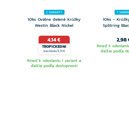
2 VARIANTY
7 VARIÁ
10ks Oválne delené krúžky
10ks - Krúžk
Westin Black Nickel
Splitring Bla
4,14 €
2,98 
Ihneď k odoslaniu
TROPICKEDNI
ďalšie podľa d
bez kódu 5,11 €
Ihneď k odoslaniu 1 variant a
ďalšie podľa dostupnosti
VYBERTE
VYBER
VARIANTU
VARIA