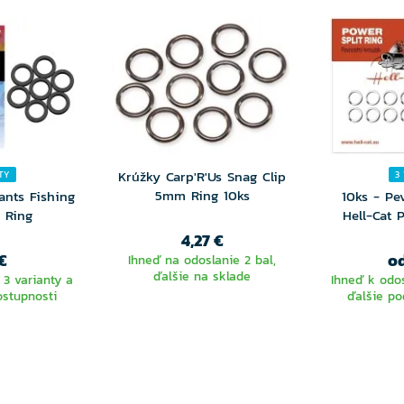
Krúžky Carp'R'Us Snag Clip
TY
3
5mm Ring 10ks
ants Fishing
10ks - Pe
 Ring
Hell-Cat 
4,27 €
€
od
Ihneď na odoslanie 2 bal,
ďalšie na sklade
 3 varianty a
Ihneď k odos
ostupnosti
ďalšie po
TE
V
NTU
VA