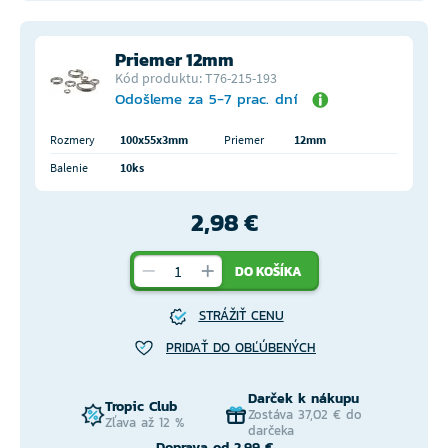
Priemer 12mm
Kód produktu: T76-215-193
Odošleme za 5-7 prac. dní
Rozmery
100x55x3mm
Priemer
12mm
Balenie
10ks
2,98 €
DO KOŠÍKA
STRÁŽIŤ CENU
PRIDAŤ DO OBĽÚBENÝCH
Darček k nákupu
Tropic Club
Zostáva 37,02 € do
Zľava až 12 %
darčeka
Doprava od 2,99 €