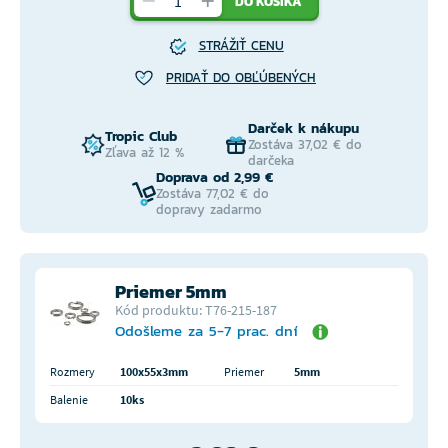
DO KOŠÍKA
STRÁŽIŤ CENU
PRIDAŤ DO OBĽÚBENÝCH
Darček k nákupu
Tropic Club
Zostáva 37,02 € do
Zľava až 12 %
darčeka
Doprava od 2,99 €
Zostáva 77,02 € do
dopravy zadarmo
Priemer 5mm
Kód produktu: T76-215-187
Odošleme za 5-7 prac. dní
Rozmery
100x55x3mm
Priemer
5mm
Balenie
10ks