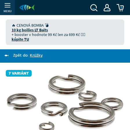
MENU
🔥 CENOVÁ BOMBA 💣
10 kg boilies LT Baits
+ booster v hodnote 99 Kč len za 699 Kč 👉🏻
kúpite TU
Zpět do:
Krúžky
7 VARIÁNT