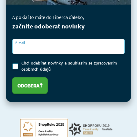
A pokiaľ to máte do Liberca ďaleko,
začnite odoberať novinky
E-mail
Chci odebírat novinky a souhlasím se
zpracováním
osobních údajů
ODOBERAŤ