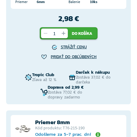
Priemer
6mm
Balenie
10ks
2,98 €
DO KOŠÍKA
STRÁŽIŤ CENU
PRIDAŤ DO OBĽÚBENÝCH
Darček k nákupu
Tropic Club
Zostáva 37,02 € do
Zľava až 12 %
darčeka
Doprava od 2,99 €
Zostáva 77,02 € do
dopravy zadarmo
Priemer 8mm
Kód produktu: T76-215-190
Odošleme za 5-7 prac. dní