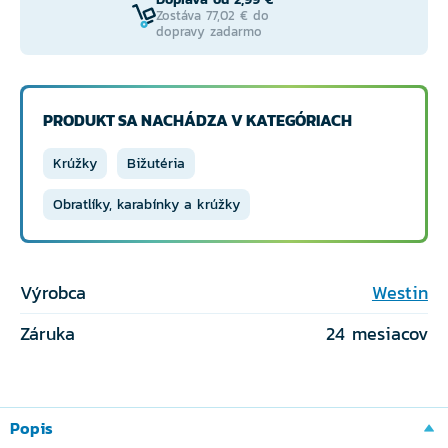
Zostáva 77,02 € do
dopravy zadarmo
PRODUKT SA NACHÁDZA V KATEGÓRIACH
Krúžky
Bižutéria
Obratlíky, karabínky a krúžky
Výrobca
Westin
Záruka
24 mesiacov
Popis