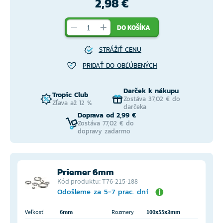
2,98 €
DO KOŠÍKA
STRÁŽIŤ CENU
PRIDAŤ DO OBĽÚBENÝCH
Darček k nákupu
Tropic Club
Zostáva 37,02 € do
Zľava až 12 %
darčeka
Doprava od 2,99 €
Zostáva 77,02 € do
dopravy zadarmo
Priemer 6mm
Kód produktu: T76-215-188
Odošleme za 5-7 prac. dní
Veľkosť
6mm
Rozmery
100x55x3mm