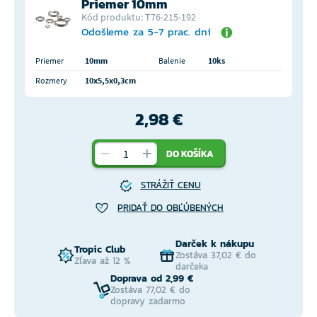
Priemer 10mm
Kód produktu: T76-215-192
Odošleme za 5-7 prac. dní
Priemer
10mm
Balenie
10ks
Rozmery
10x5,5x0,3cm
2,98 €
DO KOŠÍKA
STRÁŽIŤ CENU
PRIDAŤ DO OBĽÚBENÝCH
Darček k nákupu
Tropic Club
Zostáva 37,02 € do
Zľava až 12 %
darčeka
Doprava od 2,99 €
Zostáva 77,02 € do
dopravy zadarmo