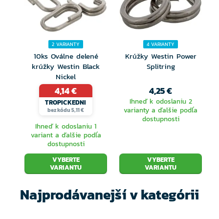
Povrchová úprava čierny nikel
Dostupné vo veľkostiach: 4 mm, 5 mm, 6 mm,
2 VARIANTY
4 VARIANTY
7 mm, 8 mm, 10 mm a 12 mm
10ks Oválne delené
Krúžky Westin Power
krúžky Westin Black
Splitring
Nickel
4,14 €
4,25 €
Ihneď k odoslaniu 2
TROPICKEDNI
varianty a ďalšie podľa
bez kódu 5,11 €
dostupnosti
Ihneď k odoslaniu 1
variant a ďalšie podľa
dostupnosti
VYBERTE
VYBERTE
VARIANTU
VARIANTU
Najprodávanejší v kategórii