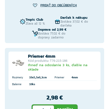
PRIDAŤ DO OBĽÚBENÝCH
Darček k nákupu
Tropic Club
Zostáva 37,02 € do
Zľava až 12 %
darčeka
Doprava od 2,99 €
Zostáva 77,02 € do
dopravy zadarmo
Priemer 4mm
Kód produktu: T76-215-186
Ihneď na odoslanie 3 ks, ďalšie na
sklade
Rozmery
10x5,5x0,3cm
Priemer
4mm
Balenie
10ks
2,98 €