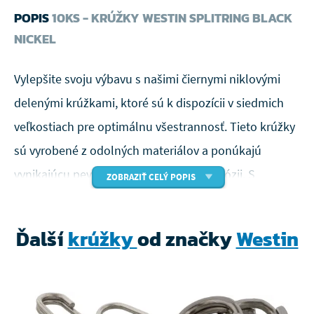
POPIS
10KS - KRÚŽKY WESTIN SPLITRING BLACK
NICKEL
Vylepšite svoju výbavu s našimi čiernymi niklovými
delenými krúžkami, ktoré sú k dispozícii v siedmich
veľkostiach pre optimálnu všestrannosť. Tieto krúžky
sú vyrobené z odolných materiálov a ponúkajú
vynikajúcu pevnosť a odolnosť proti korózii. S
ZOBRAZIŤ CELÝ POPIS
priemerom od 4 do 12 mm sú vhodné na rôzne
veľkosti nástrah a náčinia. Dôverujte našim deleným
Ďalší
krúžky
od značky
Westin
krúžkom pre bezpečné spojenie a spoľahlivú
odolnosť aj počas intenzívneho rybolovu.
Špičková kvalita krúžku