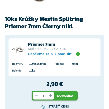
10ks Krúžky Westin Splitring
Priemer 7mm Čierny nikl
Priemer 7mm
Kód produktu: T76-215-189
Odošleme za 5-7 prac. dní
Rozmery
100x55x3mm
Priemer
7mm
Balenie
10ks
2,98 €
DO KOŠÍKA
STRÁŽIŤ CENU