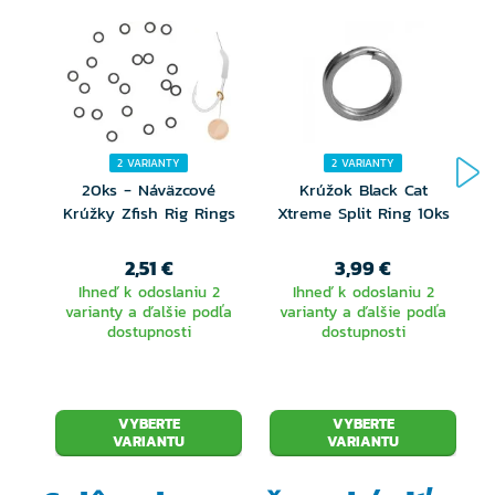
2 VARIANTY
2 VARIANTY
20ks - Náväzcové
Krúžok Black Cat
Krúžky Zfish Rig Rings
Xtreme Split Ring 10ks
2,51 €
3,99 €
I
Ihneď k odoslaniu 2
Ihneď k odoslaniu 2
varianty a ďalšie podľa
varianty a ďalšie podľa
dostupnosti
dostupnosti
VYBERTE
VYBERTE
VARIANTU
VARIANTU