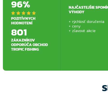
96%
NAJČASTEJŠIE SPOMÍ
VÝHODY
POZITÍVNYCH
rýchlosť doručenia
HODNOTENÍ
ceny
801
zľavové akcie
ZÁKAZNÍKOV
ODPORÚČA OBCHOD
TROPIC FISHING
S