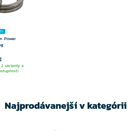
TY
in Power
ng
€
 2 varianty a
ostupnosti
TE
NTU
Najprodávanejší v kategórii