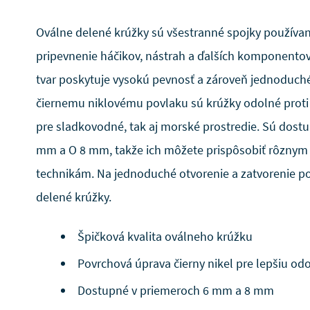
Oválne delené krúžky sú všestranné spojky používa
pripevnenie háčikov, nástrah a ďalších komponentov
tvar poskytuje vysokú pevnosť a zároveň jednoduché
čiernemu niklovému povlaku sú krúžky odolné proti
pre sladkovodné, tak aj morské prostredie. Sú dostu
mm a O 8 mm, takže ich môžete prispôsobiť rôzny
technikám. Na jednoduché otvorenie a zatvorenie pou
delené krúžky.
Špičková kvalita oválneho krúžku
Povrchová úprava čierny nikel pre lepšiu odo
Dostupné v priemeroch 6 mm a 8 mm