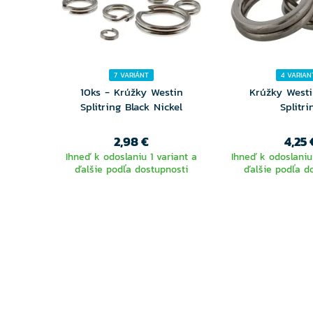
7 VARIÁNT
4 VARIAN
10ks - Krúžky Westin
Krúžky West
Splitring Black Nickel
Splitri
2,98 €
4,25 
Ihneď k odoslaniu 1 variant a
Ihneď k odoslaniu
ďalšie podľa dostupnosti
ďalšie podľa d
VYBERTE
VYBER
VARIANTU
VARIA