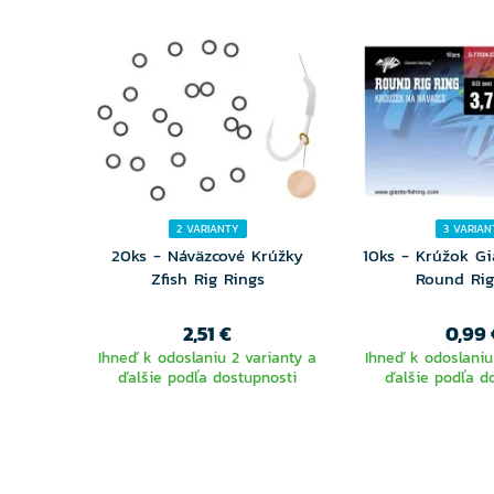
2 VARIANTY
3 VARIAN
20ks - Náväzcové Krúžky
10ks - Krúžok Gi
Zfish Rig Rings
Round Rig
2,51 €
0,99 
Ihneď k odoslaniu 2 varianty a
Ihneď k odoslaniu
ďalšie podľa dostupnosti
ďalšie podľa d
VYBERTE
VYBER