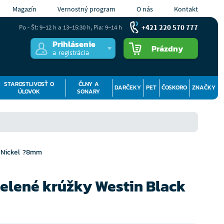
Magazín
Vernostný program
O nás
Kontakt
+421 220 570 777
Po - Št: 9–12 h a 13–15:30 h, Pia: 9–14 h
Prihlásenie
Prázdny
a registrácia
STAROSTLIVOSŤ O
ČLNY A
DARČEKY
PET
ČOSKORO
ZNAČKY
ÚLOVOK
SONARY
k Nickel ?8mm
elené krúžky Westin Black