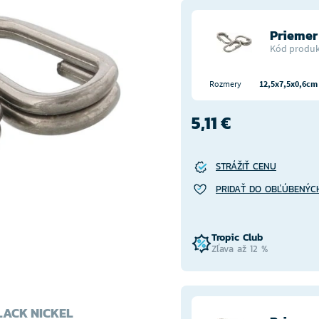
Priemer
Kód produk
Rozmery
12,5x7,5x0,6cm
5,11 €
STRÁŽIŤ CENU
PRIDAŤ DO OBĽÚBENÝC
Tropic Club
Zľava až 12 %
LACK NICKEL