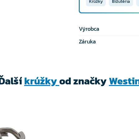
Krúžky
Bižutéria
Výrobca
Záruka
Ďalší
krúžky
od značky
Westi