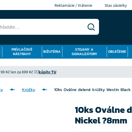
Reklamácie / Vrátenie
Stav zásielky
PRÍVLAČOVÉ
STOJANY A
Á
BIŽUTÉRIA
OBLEČENIE
NÁSTRAHY
SIGNALIZÁTORY
9 Kč len za 699 Kč 👉🏻
kúpite TU
ky
Krúžky
10ks Oválne delené krúžky Westin Blac
10ks Oválne d
Nickel ?8mm