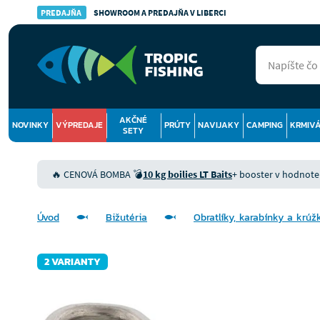
PREDAJŇA
SHOWROOM A PREDAJŇA V LIBERCI
AKČNÉ
NOVINKY
VÝPREDAJE
PRÚTY
NAVIJAKY
CAMPING
KRMIV
SETY
🔥 CENOVÁ BOMBA 💣
10 kg boilies LT Baits
+ booster v hodnote 9
Úvod
Bižutéria
Obratlíky, karabínky a krúž
2 VARIANTY