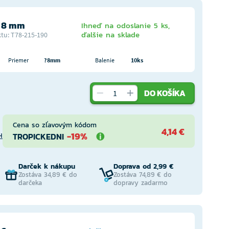
 8 mm
Ihneď na odoslanie 5 ks,
ďalšie na sklade
tu: T78-215-190
Priemer
?8mm
Balenie
10ks
DO KOŠÍKA
Cena so zľavovým kódom
4,14 €
-19%
TROPICKEDNI
H
Darček k nákupu
Doprava od 2,99 €
Zostáva 34,89 € do
Zostáva 74,89 € do
darčeka
dopravy zadarmo