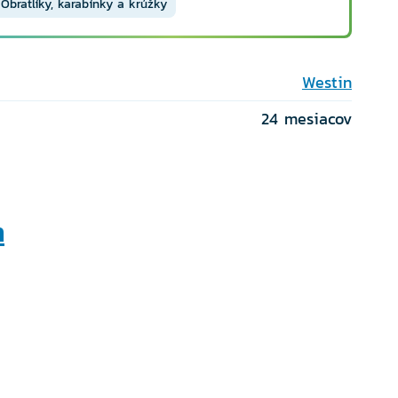
Obratlíky, karabínky a krúžky
Westin
24 mesiacov
n