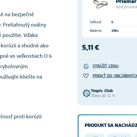
Priemer
Kód produk
né na bezpečné
Veľkosť
6
. Pretiahnutý oválny
Balenie
10ks
 použitie. Vďaka
 korózii a vhodné ako
5,11 €
pné vo veľkostiach O 6
m rybolovným
STRÁŽIŤ CENU
PRIDAŤ DO OBĽÚBENÝC
žívajte kliešte na
Tropic Club
Zľava až 12 %
lnosť proti korózii
PRODUKT SA NACHÁDZ