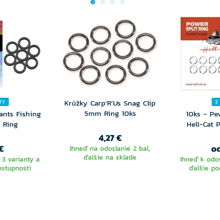
Krúžky Carp'R'Us Snag Clip
TY
3
5mm Ring 10ks
ants Fishing
10ks - Pe
 Ring
Hell-Cat 
4,27 €
€
od
Ihneď na odoslanie 2 bal,
ďalšie na sklade
 3 varianty a
Ihneď k odos
ostupnosti
ďalšie po
TE
V