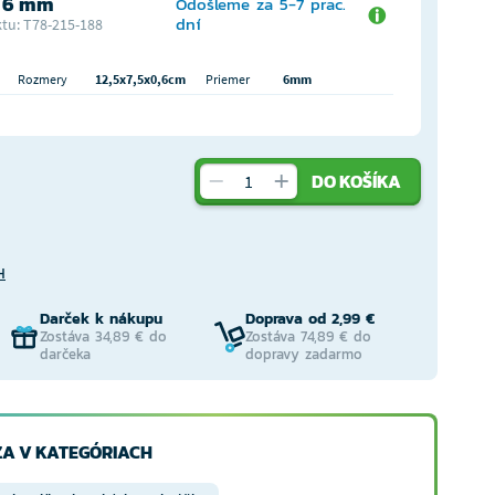
 6 mm
Odošleme za 5-7 prac.
dní
tu: T78-215-188
Rozmery
12,5x7,5x0,6cm
Priemer
6mm
DO KOŠÍKA
H
Darček k nákupu
Doprava od 2,99 €
Zostáva 34,89 € do
Zostáva 74,89 € do
darčeka
dopravy zadarmo
A V KATEGÓRIACH