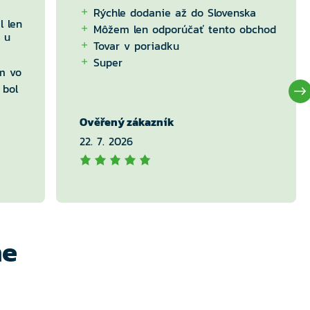
Rýchle dodanie až do Slovenska
l len
Môžem len odporúčať tento obchod
 u
Tovar v poriadku
Super
m vo
 bol
Ověřený zákazník
22. 7. 2026
me