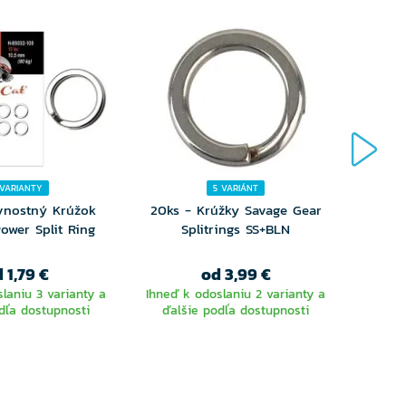
 VARIANTY
5 VARIÁNT
vnostný Krúžok
20ks - Krúžky Savage Gear
Krúž
Power Split Ring
Splitrings SS+BLN
 1,79 €
od 3,99 €
laniu 3 varianty a
Ihneď k odoslaniu 2 varianty a
Ihneď 
dľa dostupnosti
ďalšie podľa dostupnosti
ďalš
YBERTE
VYBERTE