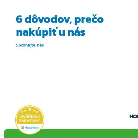
VARIANTU
VARIA
6 dôvodov, prečo
nakúpiť u nás
Spoznajte nás
HO