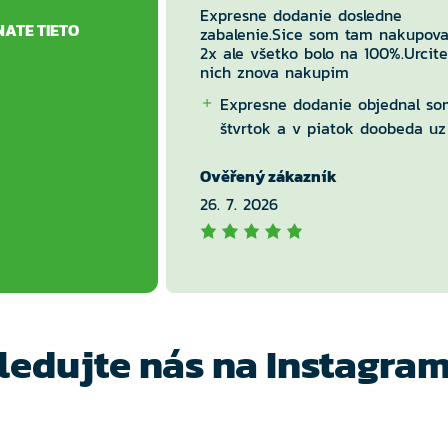
Expresne dodanie dosledne
NATE TIETO
zabalenie.Sice som tam nakupova
2x ale všetko bolo na 100%.Urcite
nich znova nakupim
Expresne dodanie objednal so
štvrtok a v piatok doobeda uz
balik v boxe.
Ověřený zákazník
Nic
26. 7. 2026
ledujte nás na Instagra