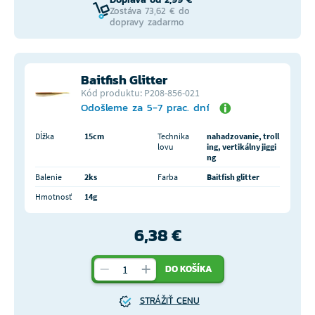
Zostáva 73,62 € do
dopravy zadarmo
Baitfish Glitter
Kód produktu: P208-856-021
Odošleme za 5-7 prac. dní
Dĺžka
15cm
Technika
nahadzovanie, troll
lovu
ing, vertikálny jiggi
ng
Balenie
2ks
Farba
Baitfish glitter
Hmotnosť
14g
6,38 €
DO KOŠÍKA
STRÁŽIŤ CENU