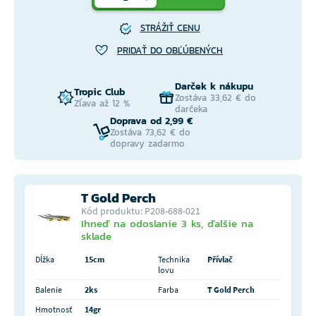
STRÁŽIŤ CENU
PRIDAŤ DO OBĽÚBENÝCH
Darček k nákupu
Tropic Club
Zostáva 33,62 € do
Zľava až 12 %
darčeka
Doprava od 2,99 €
Zostáva 73,62 € do
dopravy zadarmo
T Gold Perch
Kód produktu: P208-688-021
Ihneď na odoslanie 3 ks, ďalšie na
sklade
Dĺžka
15cm
Technika
Přívlač
lovu
Balenie
2ks
Farba
T Gold Perch
Hmotnosť
14gr