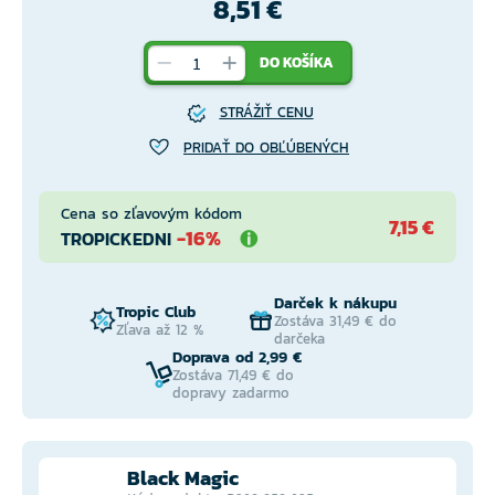
8,51 €
DO KOŠÍKA
STRÁŽIŤ CENU
PRIDAŤ DO OBĽÚBENÝCH
Cena so zľavovým kódom
7,15 €
-16%
TROPICKEDNI
Darček k nákupu
Tropic Club
Zostáva 31,49 € do
Zľava až 12 %
darčeka
Doprava od 2,99 €
Zostáva 71,49 € do
dopravy zadarmo
Black Magic