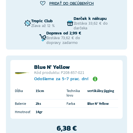
PRIDAŤ DO OBĽÚBENÝCH
Darček k nákupu
Tropic Club
Zostáva 33,62 € do
Zľava až 12 %
darčeka
Doprava od 2,99 €
Zostáva 73,62 € do
dopravy zadarmo
Blue N' Yellow
Kód produktu: P208-857-021
Odošleme za 5-7 prac. dní
Dĺžka
15cm
Technika
vertikálny jigging
lovu
Balenie
2ks
Farba
Blue N' Yellow
Hmotnosť
14gr
6,38 €