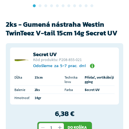
2ks - Gumená nástraha Westin
TwinTeez V-tail 15cm 14g Secret UV
Secret UV
Kód produktu: P208-855-021
Odošleme za 5-7 prac. dní
Dĺžka
15cm
Technika
Přívlač, vertikální ji
lovu
gging
Balenie
2ks
Farba
Secret UV
Hmotnosť
14gr
6,38 €
DO KOŠÍKA