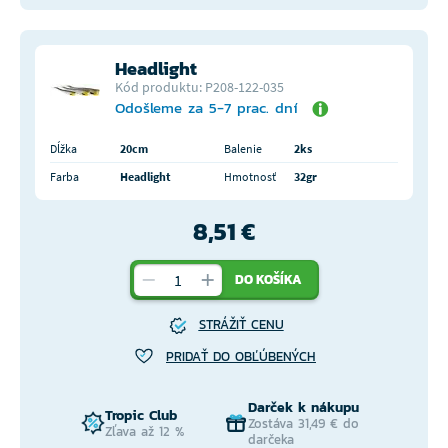
Headlight
Kód produktu: P208-122-035
Odošleme za 5-7 prac. dní
Dĺžka
20cm
Balenie
2ks
Farba
Headlight
Hmotnosť
32gr
8,51 €
DO KOŠÍKA
STRÁŽIŤ CENU
PRIDAŤ DO OBĽÚBENÝCH
Darček k nákupu
Tropic Club
Zostáva 31,49 € do
Zľava až 12 %
darčeka