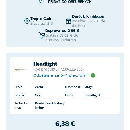
PRIDAŤ DO OBĽÚBENÝCH
Darček k nákupu
Tropic Club
Zostáva 33,62 € do
Zľava až 12 %
darčeka
Doprava od 2,99 €
Zostáva 73,62 € do
dopravy zadarmo
Headlight
Kód produktu: P208-122-155
Odošleme za 5-7 prac. dní
Dĺžka
24cm
Hmotnosť
46gr
Balenie
1ks
Farba
Headlight
Technika
Prívlač, vertikálny j
lovu
igging
6,38 €