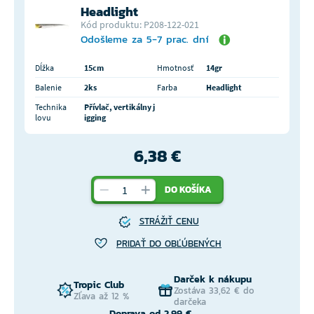
Headlight
Kód produktu: P208-122-021
Odošleme za 5-7 prac. dní
Dĺžka
15cm
Hmotnosť
14gr
Balenie
2ks
Farba
Headlight
Technika
Přívlač, vertikálny j
lovu
igging
6,38 €
DO KOŠÍKA
STRÁŽIŤ CENU
PRIDAŤ DO OBĽÚBENÝCH
Darček k nákupu
Tropic Club
Zostáva 33,62 € do
Zľava až 12 %
darčeka
Doprava od 2,99 €