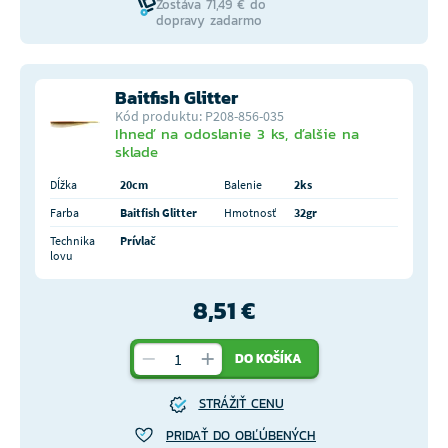
Zostáva 71,49 € do
dopravy zadarmo
Baitfish Glitter
Kód produktu: P208-856-035
Ihneď na odoslanie 3 ks, ďalšie na
sklade
Dĺžka
20cm
Balenie
2ks
Farba
Baitfish Glitter
Hmotnosť
32gr
Technika
Prívlač
lovu
8,51 €
DO KOŠÍKA
STRÁŽIŤ CENU
PRIDAŤ DO OBĽÚBENÝCH