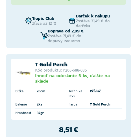
Darček k nákupu
Tropic Club
Zostáva 31,49 € do
Zľava až 12 %
darčeka
Doprava od 2,99 €
Zostáva 71,49 € do
dopravy zadarmo
T Gold Perch
Kód produktu: P208-688-035
Ihneď na odoslanie 5 ks, ďalšie na
sklade
Dĺžka
20cm
Technika
Přívlač
lovu
Balenie
2ks
Farba
T Gold Perch
Hmotnosť
32gr
8,51 €