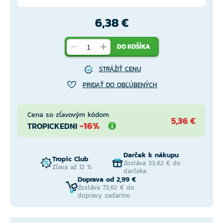
6,38 €
DO KOŠÍKA
STRÁŽIŤ CENU
PRIDAŤ DO OBĽÚBENÝCH
Cena so zľavovým kódom
5,36 €
-16%
TROPICKEDNI
Darček k nákupu
Tropic Club
Zostáva 33,62 € do
Zľava až 12 %
darčeka
Doprava od 2,99 €
Zostáva 73,62 € do
dopravy zadarmo