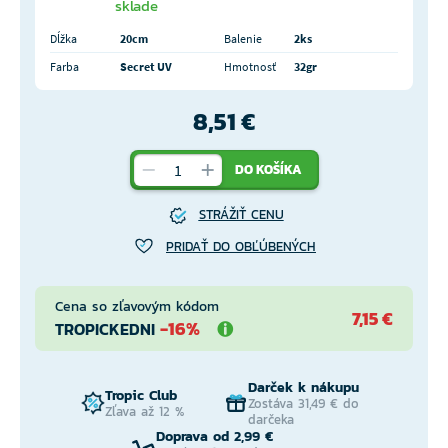
sklade
Dĺžka
20cm
Balenie
2ks
Farba
Secret UV
Hmotnosť
32gr
8,51 €
DO KOŠÍKA
STRÁŽIŤ CENU
PRIDAŤ DO OBĽÚBENÝCH
Cena so zľavovým kódom
7,15 €
-16%
TROPICKEDNI
Darček k nákupu
Tropic Club
Zostáva 31,49 € do
Zľava až 12 %
darčeka
Doprava od 2,99 €