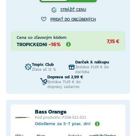
STRÁŽIŤ CENU
PRIDAŤ DO OBĽÚBENÝCH
Cena so zľavovým kódom
7,15 €
-16%
TROPICKEDNI
Darček k nákupu
Tropic Club
Zostáva 31,49 € do
Zľava až 12 %
darčeka
Doprava od 2,99 €
Zostáva 71,49 € do
dopravy zadarmo
Bass Orange
Kód produktu: P208-021-021
Odošleme za 5-7 prac. dní
Dĺžka
15cm
Technika
vertikální jigging