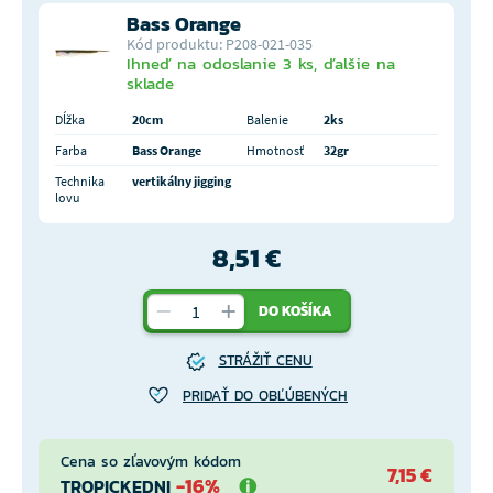
Bass Orange
Kód produktu: P208-021-035
Ihneď na odoslanie 3 ks, ďalšie na
sklade
Dĺžka
20cm
Balenie
2ks
Farba
Bass Orange
Hmotnosť
32gr
Technika
vertikálny jigging
lovu
8,51 €
DO KOŠÍKA
STRÁŽIŤ CENU
PRIDAŤ DO OBĽÚBENÝCH
Cena so zľavovým kódom
7,15 €
-16%
TROPICKEDNI