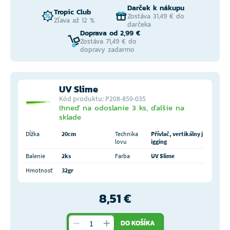
Darček k nákupu
Tropic Club
Zostáva 31,49 € do
Zľava až 12 %
darčeka
Doprava od 2,99 €
Zostáva 71,49 € do
dopravy zadarmo
UV Slime
Kód produktu: P208-859-035
Ihneď na odoslanie 3 ks, ďalšie na
sklade
Dĺžka
20cm
Technika
Přívlač, vertikálny j
lovu
igging
Balenie
2ks
Farba
UV Slime
Hmotnosť
32gr
8,51 €
DO KOŠÍKA