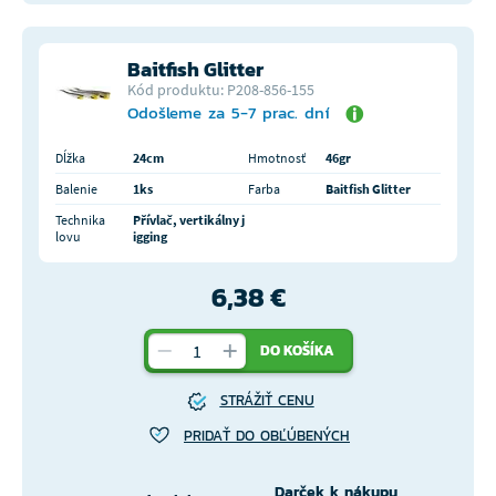
Baitfish Glitter
Kód produktu: P208-856-155
Odošleme za 5-7 prac. dní
Dĺžka
24cm
Hmotnosť
46gr
Balenie
1ks
Farba
Baitfish Glitter
Technika
Přívlač, vertikálny j
lovu
igging
6,38 €
DO KOŠÍKA
STRÁŽIŤ CENU
PRIDAŤ DO OBĽÚBENÝCH
Darček k nákupu