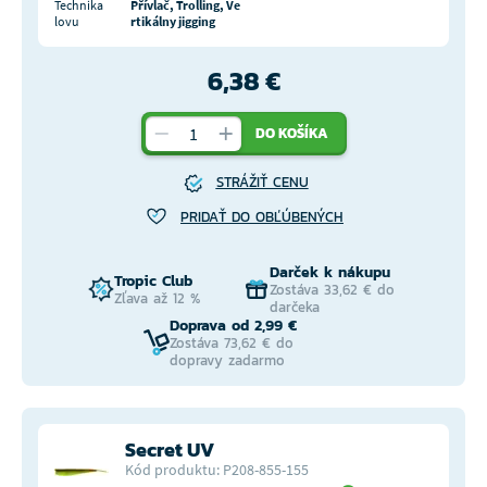
Technika
Přívlač, Trolling, Ve
lovu
rtikálny jigging
6,38 €
DO KOŠÍKA
STRÁŽIŤ CENU
PRIDAŤ DO OBĽÚBENÝCH
Darček k nákupu
Tropic Club
Zostáva 33,62 € do
Zľava až 12 %
darčeka
Doprava od 2,99 €
Zostáva 73,62 € do
dopravy zadarmo
Secret UV
Kód produktu: P208-855-155