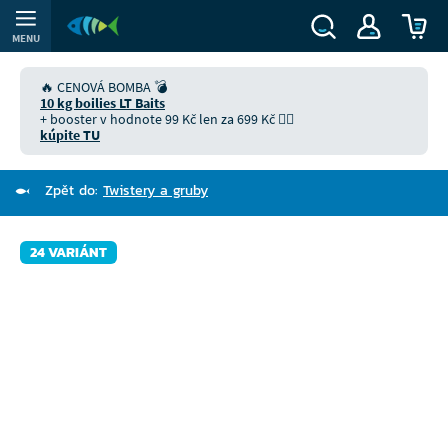
MENU
🔥 CENOVÁ BOMBA 💣
10 kg boilies LT Baits
+ booster v hodnote 99 Kč len za 699 Kč 👉🏻
kúpite TU
Zpět do:
Twistery a gruby
24 VARIÁNT