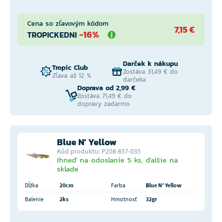
Cena so zľavovým kódom
7,15 €
-16%
TROPICKEDNI
Darček k nákupu
Tropic Club
Zostáva 31,49 € do
Zľava až 12 %
darčeka
Doprava od 2,99 €
Zostáva 71,49 € do
dopravy zadarmo
Blue N' Yellow
Kód produktu: P208-857-035
Ihneď na odoslanie 5 ks, ďalšie na
sklade
Dĺžka
20cm
Farba
Blue N' Yellow
Balenie
2ks
Hmotnosť
32gr