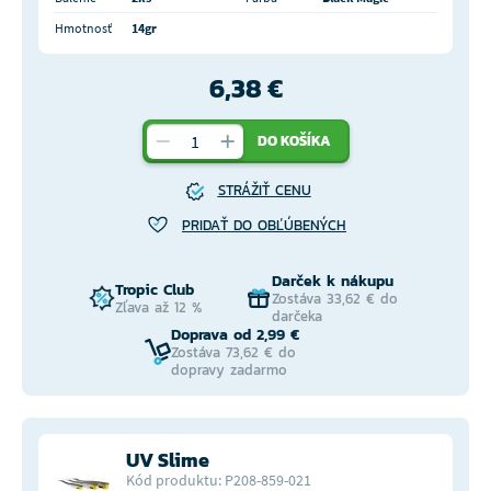
Hmotnosť
14gr
6,38 €
DO KOŠÍKA
STRÁŽIŤ CENU
PRIDAŤ DO OBĽÚBENÝCH
Darček k nákupu
Tropic Club
Zostáva 33,62 € do
Zľava až 12 %
darčeka
Doprava od 2,99 €
Zostáva 73,62 € do
dopravy zadarmo
UV Slime
Kód produktu: P208-859-021