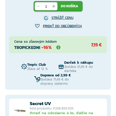
DO KOŠÍKA
STRÁŽIŤ CENU
PRIDAŤ DO OBĽÚBENÝCH
Cena so zľavovým kódom
7,15 €
-16%
TROPICKEDNI
Darček k nákupu
Tropic Club
Zostáva 31,49 € do
Zľava až 12 %
darčeka
Doprava od 2,99 €
Zostáva 71,49 € do
dopravy zadarmo
Secret UV
Kód produktu: P208-855-035
Ihneď na odoslanie 4 ks, ďalšie na