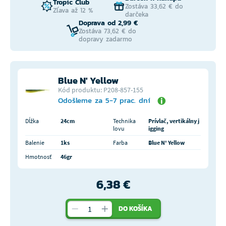
Tropic Club
Zostáva 33,62 € do
Zľava až 12 %
darčeka
Doprava od 2,99 €
Zostáva 73,62 € do
dopravy zadarmo
Blue N' Yellow
Kód produktu: P208-857-155
Odošleme za 5-7 prac. dní
Dĺžka
24cm
Technika
Prívlač, vertikálny j
lovu
igging
Balenie
1ks
Farba
Blue N' Yellow
Hmotnosť
46gr
6,38 €
DO KOŠÍKA