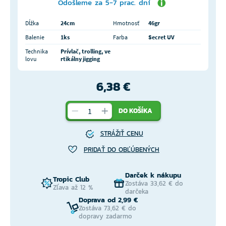
Odošleme za 5-7 prac. dní
Dĺžka
24cm
Hmotnosť
46gr
Balenie
1ks
Farba
Secret UV
Technika
Prívlač, trolling, ve
lovu
rtikálny jigging
6,38 €
DO KOŠÍKA
STRÁŽIŤ CENU
PRIDAŤ DO OBĽÚBENÝCH
Darček k nákupu
Tropic Club
Zostáva 33,62 € do
Zľava až 12 %
darčeka
Doprava od 2,99 €
Zostáva 73,62 € do
dopravy zadarmo