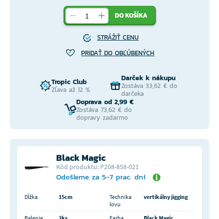
DO KOŠÍKA
STRÁŽIŤ CENU
PRIDAŤ DO OBĽÚBENÝCH
Darček k nákupu
Tropic Club
Zostáva 33,62 € do
Zľava až 12 %
darčeka
Doprava od 2,99 €
Zostáva 73,62 € do
dopravy zadarmo
Black Magic
Kód produktu: P208-858-021
Odošleme za 5-7 prac. dní
Dĺžka
15cm
Technika
vertikálny jigging
lovu
Balenie
2ks
Farba
Black Magic