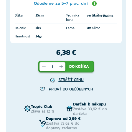
Odošleme za 5-7 prac. dní
Dĺžka
15cm
Technika
vertikálny jigging
lovu
Balenie
2ks
Farba
UV Slime
Hmotnosť
14gr
6,38 €
DO KOŠÍKA
STRÁŽIŤ CENU
PRIDAŤ DO OBĽÚBENÝCH
Darček k nákupu
Tropic Club
Zostáva 33,62 € do
Zľava až 12 %
darčeka
Doprava od 2,99 €
Zostáva 73,62 € do
dopravy zadarmo