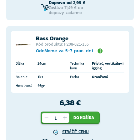
Doprava od 2,99 €
Zostáva 71,49 € do
dopravy zadarmo
Bass Orange
Kód produktu: P208-021-155
Odošleme za 5-7 prac. dní
Dĺžka
24cm
Technika
Přívlač, vertikálny j
lovu
igging
Balenie
1ks
Farba
Oranžová
Hmotnosť
46gr
6,38 €
DO KOŠÍKA
STRÁŽIŤ CENU