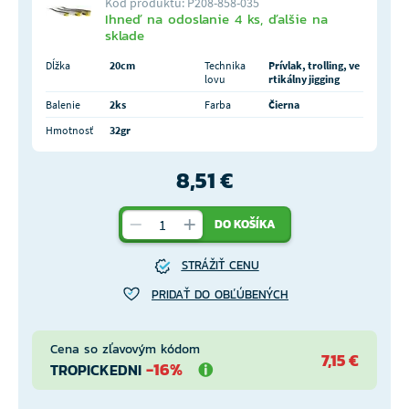
Kód produktu: P208-858-035
Ihneď na odoslanie 4 ks, ďalšie na
sklade
Dĺžka
20cm
Technika
Prívlak, trolling, ve
lovu
rtikálny jigging
Balenie
2ks
Farba
Čierna
Hmotnosť
32gr
8,51 €
DO KOŠÍKA
STRÁŽIŤ CENU
PRIDAŤ DO OBĽÚBENÝCH
Cena so zľavovým kódom
7,15 €
-16%
TROPICKEDNI