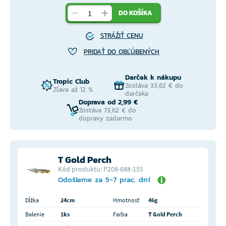
DO KOŠÍKA
STRÁŽIŤ CENU
PRIDAŤ DO OBĽÚBENÝCH
Darček k nákupu
Tropic Club
Zostáva 33,62 € do
Zľava až 12 %
darčeka
Doprava od 2,99 €
Zostáva 73,62 € do
dopravy zadarmo
T Gold Perch
Kód produktu: P208-688-155
Odošleme za 5-7 prac. dní
Dĺžka
24cm
Hmotnosť
46g
Balenie
1ks
Farba
T Gold Perch