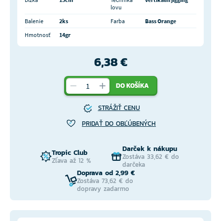
lovu
Balenie
2ks
Farba
Bass Orange
Hmotnosť
14gr
6,38 €
DO KOŠÍKA
STRÁŽIŤ CENU
PRIDAŤ DO OBĽÚBENÝCH
Darček k nákupu
Tropic Club
Zostáva 33,62 € do
Zľava až 12 %
darčeka
Doprava od 2,99 €
Zostáva 73,62 € do
dopravy zadarmo