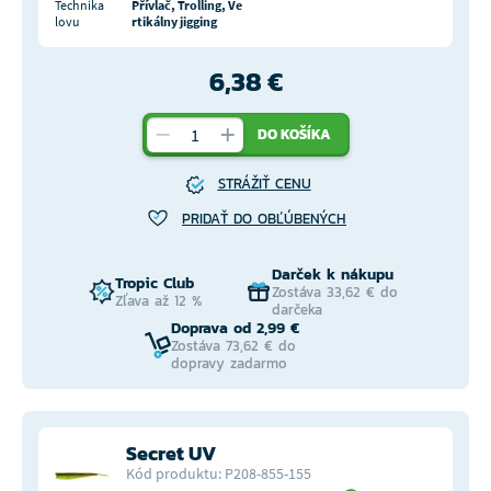
Technika
Přívlač, Trolling, Ve
lovu
rtikálny jigging
6,38 €
DO KOŠÍKA
STRÁŽIŤ CENU
PRIDAŤ DO OBĽÚBENÝCH
Darček k nákupu
Tropic Club
Zostáva 33,62 € do
Zľava až 12 %
darčeka
Doprava od 2,99 €
Zostáva 73,62 € do
dopravy zadarmo
Secret UV
Kód produktu: P208-855-155