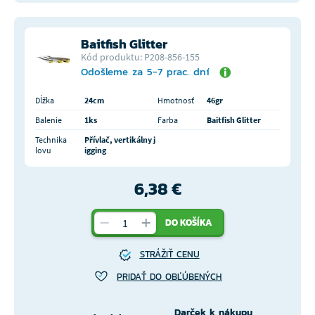
Baitfish Glitter
Kód produktu: P208-856-155
Odošleme za 5-7 prac. dní
Dĺžka
24cm
Hmotnosť
46gr
Balenie
1ks
Farba
Baitfish Glitter
Technika
Přívlač, vertikálny j
lovu
igging
6,38 €
DO KOŠÍKA
STRÁŽIŤ CENU
PRIDAŤ DO OBĽÚBENÝCH
Darček k nákupu