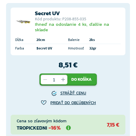
Secret UV
Kód produktu: P208-855-035
Ihneď na odoslanie 4 ks, ďalšie na
sklade
Dĺžka
20cm
Balenie
2ks
Farba
Secret UV
Hmotnosť
32gr
8,51 €
DO KOŠÍKA
STRÁŽIŤ CENU
PRIDAŤ DO OBĽÚBENÝCH
Cena so zľavovým kódom
7,15 €
-16%
TROPICKEDNI