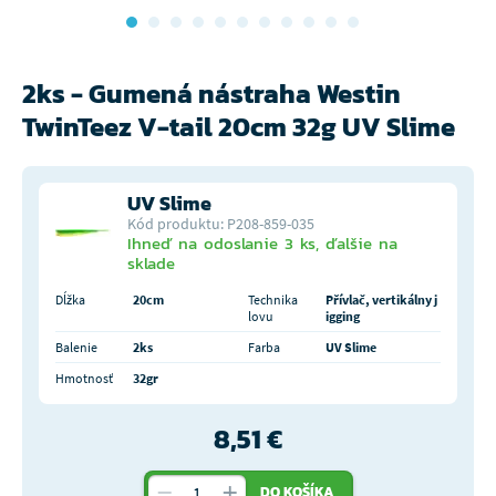
2ks - Gumená nástraha Westin
TwinTeez V-tail 20cm 32g UV Slime
UV Slime
Kód produktu: P208-859-035
Ihneď na odoslanie 3 ks, ďalšie na
sklade
Dĺžka
20cm
Technika
Přívlač, vertikálny j
lovu
igging
Balenie
2ks
Farba
UV Slime
Hmotnosť
32gr
8,51 €
DO KOŠÍKA