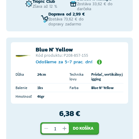
Tropic Club
Zostáva 33,62 € do
Zľava až 12 %
darčeka
Doprava od 2,99 €
Zostáva 73,62 € do
dopravy zadarmo
Blue N' Yellow
Kód produktu: P208-857-155
Odošleme za 5-7 prac. dní
Dĺžka
24cm
Technika
Prívlač, vertikálny j
lovu
igging
Balenie
1ks
Farba
Blue N' Yellow
Hmotnosť
46gr
6,38 €
DO KOŠÍKA