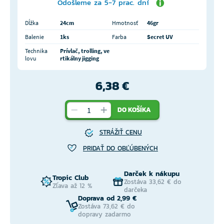
Odošleme za 5-7 prac. dní
Dĺžka
24cm
Hmotnosť
46gr
Balenie
1ks
Farba
Secret UV
Technika
Prívlač, trolling, ve
lovu
rtikálny jigging
6,38 €
DO KOŠÍKA
STRÁŽIŤ CENU
PRIDAŤ DO OBĽÚBENÝCH
Darček k nákupu
Tropic Club
Zostáva 33,62 € do
Zľava až 12 %
darčeka
Doprava od 2,99 €
Zostáva 73,62 € do
dopravy zadarmo