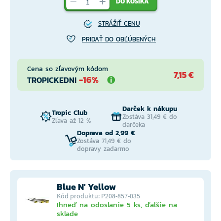
DO KOŠÍKA
STRÁŽIŤ CENU
PRIDAŤ DO OBĽÚBENÝCH
Cena so zľavovým kódom
7,15 €
-16%
TROPICKEDNI
Darček k nákupu
Tropic Club
Zostáva 31,49 € do
Zľava až 12 %
darčeka
Doprava od 2,99 €
Zostáva 71,49 € do
dopravy zadarmo
Blue N' Yellow
Kód produktu: P208-857-035
Ihneď na odoslanie 5 ks, ďalšie na
sklade