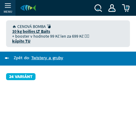
MENU
🔥 CENOVÁ BOMBA 💣
10 kg boilies LT Baits
+ booster v hodnote 99 Kč len za 699 Kč 👉🏻
kúpite TU
Zpět do:
Twistery a gruby
24 VARIÁNT