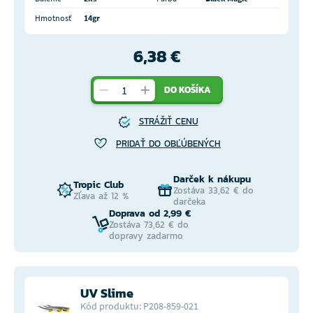
Hmotnosť
14gr
6,38 €
DO KOŠÍKA
STRÁŽIŤ CENU
PRIDAŤ DO OBĽÚBENÝCH
Darček k nákupu
Tropic Club
Zostáva 33,62 € do
Zľava až 12 %
darčeka
Doprava od 2,99 €
Zostáva 73,62 € do
dopravy zadarmo
UV Slime
Kód produktu: P208-859-021