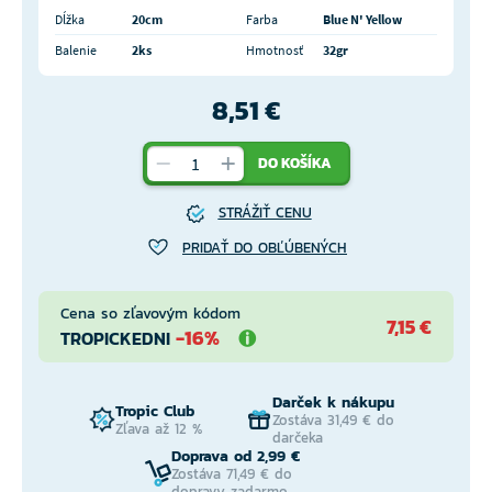
Dĺžka
20cm
Farba
Blue N' Yellow
Balenie
2ks
Hmotnosť
32gr
8,51 €
DO KOŠÍKA
STRÁŽIŤ CENU
PRIDAŤ DO OBĽÚBENÝCH
Cena so zľavovým kódom
7,15 €
-16%
TROPICKEDNI
Darček k nákupu
Tropic Club
Zostáva 31,49 € do
Zľava až 12 %
darčeka
Doprava od 2,99 €
Zostáva 71,49 € do
dopravy zadarmo