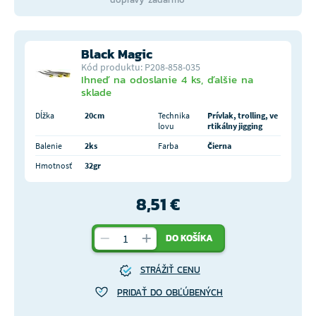
Black Magic
Kód produktu: P208-858-035
Ihneď na odoslanie 4 ks, ďalšie na
sklade
Dĺžka
20cm
Technika
Prívlak, trolling, ve
lovu
rtikálny jigging
Balenie
2ks
Farba
Čierna
Hmotnosť
32gr
8,51 €
DO KOŠÍKA
STRÁŽIŤ CENU
PRIDAŤ DO OBĽÚBENÝCH