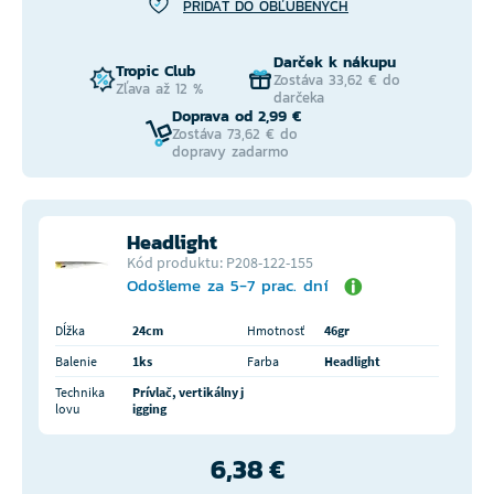
PRIDAŤ DO OBĽÚBENÝCH
Darček k nákupu
Tropic Club
Zostáva 33,62 € do
Zľava až 12 %
darčeka
Doprava od 2,99 €
Zostáva 73,62 € do
dopravy zadarmo
Headlight
Kód produktu: P208-122-155
Odošleme za 5-7 prac. dní
Dĺžka
24cm
Hmotnosť
46gr
Balenie
1ks
Farba
Headlight
Technika
Prívlač, vertikálny j
lovu
igging
6,38 €