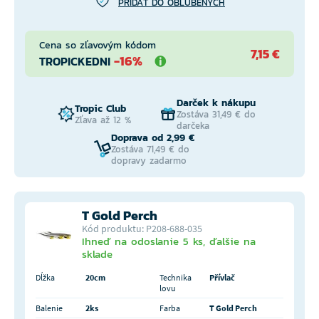
PRIDAŤ DO OBĽÚBENÝCH
Cena so zľavovým kódom
7,15 €
-16%
TROPICKEDNI
Darček k nákupu
Tropic Club
Zostáva 31,49 € do
Zľava až 12 %
darčeka
Doprava od 2,99 €
Zostáva 71,49 € do
dopravy zadarmo
T Gold Perch
Kód produktu: P208-688-035
Ihneď na odoslanie 5 ks, ďalšie na
sklade
Dĺžka
20cm
Technika
Přívlač
lovu
Balenie
2ks
Farba
T Gold Perch