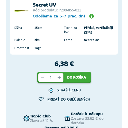
Secret UV
Kód produktu: P208-855-021
Odošleme za 5-7 prac. dní
Dĺžka
15cm
Technika
Přívlač, vertikální ji
lovu
gging
Balenie
2ks
Farba
Secret UV
Hmotnosť
14gr
6,38 €
DO KOŠÍKA
STRÁŽIŤ CENU
PRIDAŤ DO OBĽÚBENÝCH
Darček k nákupu
Tropic Club
Zostáva 33,62 € do
Zľava až 12 %
darčeka
Doprava od 2,99 €