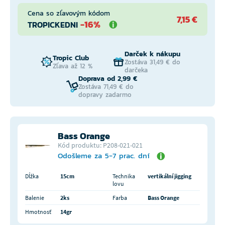
Cena so zľavovým kódom
7,15 €
-16%
TROPICKEDNI
Darček k nákupu
Tropic Club
Zostáva 31,49 € do
Zľava až 12 %
darčeka
Doprava od 2,99 €
Zostáva 71,49 € do
dopravy zadarmo
Bass Orange
Kód produktu: P208-021-021
Odošleme za 5-7 prac. dní
Dĺžka
15cm
Technika
vertikální jigging
lovu
Balenie
2ks
Farba
Bass Orange
Hmotnosť
14gr