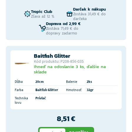
Darček k nákupu
Tropic Club
Zostáva 31,49 € do
Zľava až 12 %
darčeka
Doprava od 2,99 €
Zostáva 71,49 € do
dopravy zadarmo
Baitfish Glitter
Kód produktu: P208-856-035
Ihneď na odoslanie 3 ks, ďalšie na
sklade
Dĺžka
20cm
Balenie
2ks
Farba
Baitfish Glitter
Hmotnosť
32gr
Technika
Prívlač
lovu
8,51 €