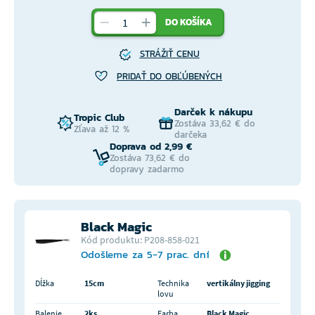
DO KOŠÍKA
STRÁŽIŤ CENU
PRIDAŤ DO OBĽÚBENÝCH
Darček k nákupu
Tropic Club
Zostáva 33,62 € do
Zľava až 12 %
darčeka
Doprava od 2,99 €
Zostáva 73,62 € do
dopravy zadarmo
Black Magic
Kód produktu: P208-858-021
Odošleme za 5-7 prac. dní
Dĺžka
15cm
Technika
vertikálny jigging
lovu
Balenie
2ks
Farba
Black Magic