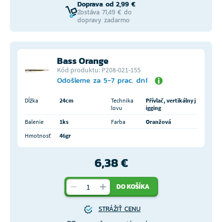
Doprava od 2,99 €
Zostáva 71,49 € do
dopravy zadarmo
Bass Orange
Kód produktu: P208-021-155
Odošleme za 5-7 prac. dní
Dĺžka
24cm
Technika
Přívlač, vertikálny j
lovu
igging
Balenie
1ks
Farba
Oranžová
Hmotnosť
46gr
6,38 €
DO KOŠÍKA
STRÁŽIŤ CENU