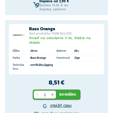
Doprava od 2,99 €
Zostáva 73,62 € do
dopravy zadarmo
Bass Orange
Kód produktu: P208-021-035
Ihneď na odoslanie 3 ks, ďalšie na
sklade
Dĺžka
20cm
Balenie
2ks
Farba
Bass Orange
Hmotnosť
32gr
Technika
vertikálny jigging
lovu
8,51 €
DO KOŠÍKA
STRÁŽIŤ CENU