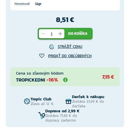
Hmotnosť
32gr
8,51 €
DO KOŠÍKA
STRÁŽIŤ CENU
PRIDAŤ DO OBĽÚBENÝCH
Cena so zľavovým kódom
7,15 €
-16%
TROPICKEDNI
Darček k nákupu
Tropic Club
Zostáva 31,49 € do
Zľava až 12 %
darčeka
Doprava od 2,99 €
Zostáva 71,49 € do
dopravy zadarmo