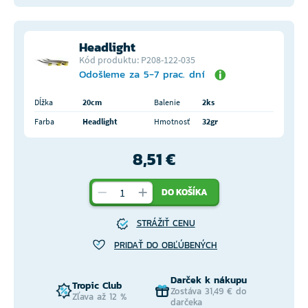
Headlight
Kód produktu: P208-122-035
Odošleme za 5-7 prac. dní
Dĺžka
20cm
Balenie
2ks
Farba
Headlight
Hmotnosť
32gr
8,51 €
DO KOŠÍKA
STRÁŽIŤ CENU
PRIDAŤ DO OBĽÚBENÝCH
Darček k nákupu
Tropic Club
Zostáva 31,49 € do
Zľava až 12 %
darčeka