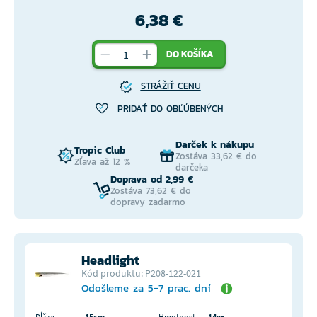
6,38 €
DO KOŠÍKA
STRÁŽIŤ CENU
PRIDAŤ DO OBĽÚBENÝCH
Darček k nákupu
Tropic Club
Zostáva 33,62 € do
Zľava až 12 %
darčeka
Doprava od 2,99 €
Zostáva 73,62 € do
dopravy zadarmo
Headlight
Kód produktu: P208-122-021
Odošleme za 5-7 prac. dní
Dĺžka
15cm
Hmotnosť
14gr