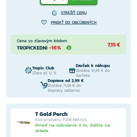
STRÁŽIŤ CENU
PRIDAŤ DO OBĽÚBENÝCH
Cena so zľavovým kódom
7,15 €
-16%
TROPICKEDNI
Darček k nákupu
Tropic Club
Zostáva 31,49 € do
Zľava až 12 %
darčeka
Doprava od 2,99 €
Zostáva 71,49 € do
dopravy zadarmo
T Gold Perch
Kód produktu: P208-688-021
Ihneď na odoslanie 3 ks, ďalšie na
sklade