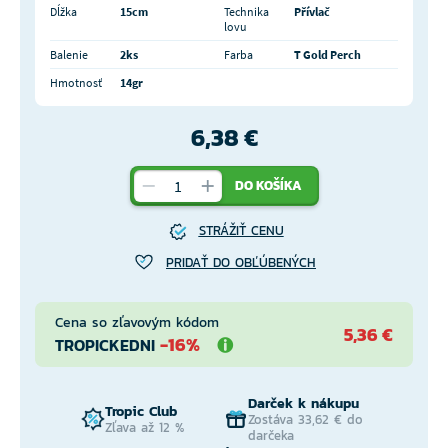
Dĺžka
15cm
Technika
Přívlač
lovu
Balenie
2ks
Farba
T Gold Perch
Hmotnosť
14gr
6,38 €
DO KOŠÍKA
STRÁŽIŤ CENU
PRIDAŤ DO OBĽÚBENÝCH
Cena so zľavovým kódom
5,36 €
-16%
TROPICKEDNI
Darček k nákupu
Tropic Club
Zostáva 33,62 € do
Zľava až 12 %
darčeka