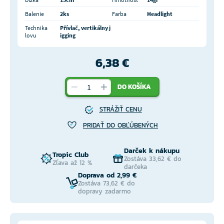
Balenie
2ks
Farba
Headlight
Technika
Přívlač, vertikálny j
lovu
igging
6,38 €
DO KOŠÍKA
STRÁŽIŤ CENU
PRIDAŤ DO OBĽÚBENÝCH
Darček k nákupu
Tropic Club
Zostáva 33,62 € do
Zľava až 12 %
darčeka
Doprava od 2,99 €
Zostáva 73,62 € do
dopravy zadarmo