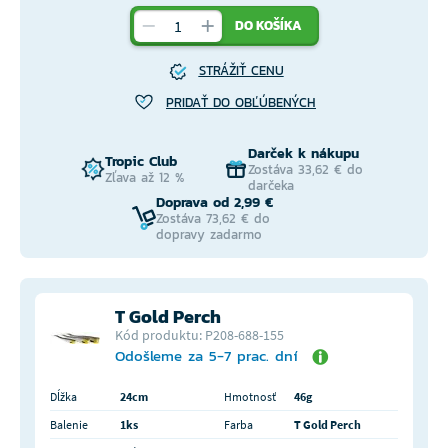
DO KOŠÍKA
STRÁŽIŤ CENU
PRIDAŤ DO OBĽÚBENÝCH
Darček k nákupu
Tropic Club
Zostáva 33,62 € do
Zľava až 12 %
darčeka
Doprava od 2,99 €
Zostáva 73,62 € do
dopravy zadarmo
T Gold Perch
Kód produktu: P208-688-155
Odošleme za 5-7 prac. dní
Dĺžka
24cm
Hmotnosť
46g
Balenie
1ks
Farba
T Gold Perch