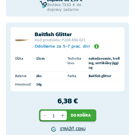
Zostáva 73,62 € do
dopravy zadarmo
Baitfish Glitter
Kód produktu: P208-856-021
Odošleme za 5-7 prac. dní
Dĺžka
15cm
Technika
nahadzovanie, troll
lovu
ing, vertikálny jiggi
ng
Balenie
2ks
Farba
Baitfish glitter
Hmotnosť
14g
6,38 €
DO KOŠÍKA
STRÁŽIŤ CENU