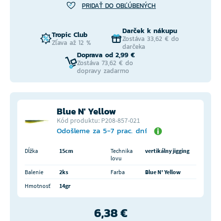
PRIDAŤ DO OBĽÚBENÝCH
Darček k nákupu
Tropic Club
Zostáva 33,62 € do
Zľava až 12 %
darčeka
Doprava od 2,99 €
Zostáva 73,62 € do
dopravy zadarmo
Blue N' Yellow
Kód produktu: P208-857-021
Odošleme za 5-7 prac. dní
Dĺžka
15cm
Technika
vertikálny jigging
lovu
Balenie
2ks
Farba
Blue N' Yellow
Hmotnosť
14gr
6,38 €