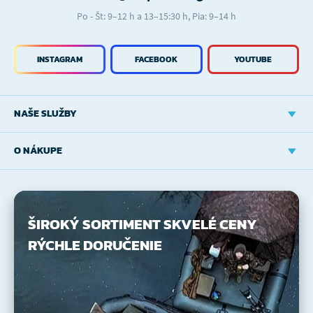
Po - Št: 9–12 h a 13–15:30 h, Pia: 9–14 h
INSTAGRAM
FACEBOOK
YOUTUBE
NAŠE SLUŽBY
O NÁKUPE
ŠIROKÝ SORTIMENT
SKVELÉ CENY
RÝCHLE DORUČENIE