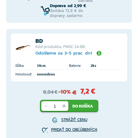
darčeka
Doprava od 2,99 €
Zostáva 72,8 € do
dopravy zadarmo
BD
Kód produktu: PMSC-14-BD
Odošleme za 3-5 prac. dní
Dĺžka
14cm
Balenie
2ks
Hmotnosť
neuvedeno
7,2 €
-10%
8,04 €
DO KOŠÍKA
STRÁŽIŤ CENU
PRIDAŤ DO OBĽÚBENÝCH