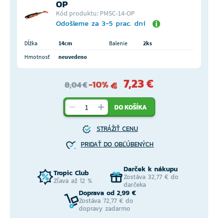
OP
Kód produktu: PMSC-14-OP
Odošleme za 3-5 prac. dní
Dĺžka
14cm
Balenie
2ks
Hmotnosť
neuvedeno
7,23 €
-10%
8,04 €
DO KOŠÍKA
STRÁŽIŤ CENU
PRIDAŤ DO OBĽÚBENÝCH
Darček k nákupu
Tropic Club
Zostáva 32,77 € do
Zľava až 12 %
darčeka
Doprava od 2,99 €
Zostáva 72,77 € do
dopravy zadarmo