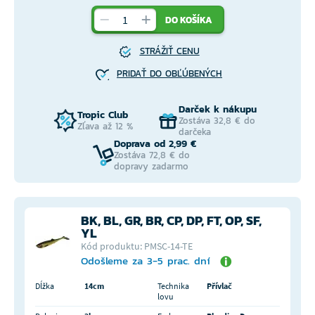
DO KOŠÍKA
STRÁŽIŤ CENU
PRIDAŤ DO OBĽÚBENÝCH
Darček k nákupu
Tropic Club
Zostáva 32,8 € do
Zľava až 12 %
darčeka
Doprava od 2,99 €
Zostáva 72,8 € do
dopravy zadarmo
BK, BL, GR, BR, CP, DP, FT, OP, SF,
YL
Kód produktu: PMSC-14-TE
Odošleme za 3-5 prac. dní
Dĺžka
14cm
Technika
Přívlač
lovu