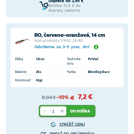
Doprava od 2,99 €
Zostáva 72,8 € do
dopravy zadarmo
RO, červeno-oranžová, 14 cm
Kód produktu: PMSC-14-RO
Odošleme za 3-5 prac. dní
Dĺžka
14cm
Technika
Prívlač
lovu
Balenie
2ks
Farba
Bleeding Dace
Hmotnosť
42gr
7,2 €
-10%
8,04 €
DO KOŠÍKA
STRÁŽIŤ CENU
PRIDAŤ DO OBĽÚBENÝCH