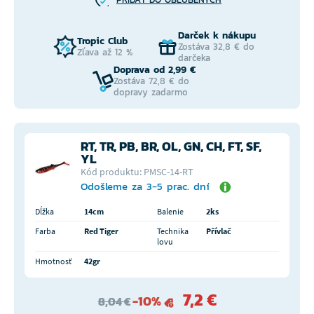
Darček k nákupu
Tropic Club
Zostáva 32,8 € do
Zľava až 12 %
darčeka
Doprava od 2,99 €
Zostáva 72,8 € do
dopravy zadarmo
RT, TR, PB, BR, OL, GN, CH, FT, SF,
YL
Kód produktu: PMSC-14-RT
Odošleme za 3-5 prac. dní
Dĺžka
14cm
Balenie
2ks
Farba
Red Tiger
Technika
Přívlač
lovu
Hmotnosť
42gr
7,2 €
-10%
8,04 €