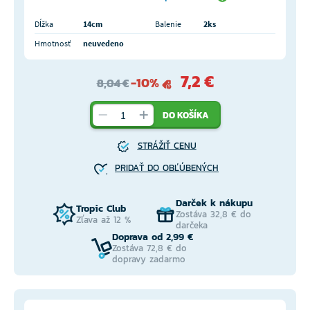
Dĺžka
14cm
Balenie
2ks
Hmotnosť
neuvedeno
7,2 €
-10%
8,04 €
DO KOŠÍKA
STRÁŽIŤ CENU
PRIDAŤ DO OBĽÚBENÝCH
Darček k nákupu
Tropic Club
Zostáva 32,8 € do
Zľava až 12 %
darčeka
Doprava od 2,99 €
Zostáva 72,8 € do
dopravy zadarmo