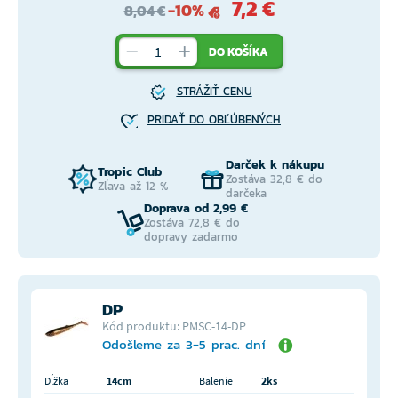
7,2 €
-10%
8,04 €
DO KOŠÍKA
STRÁŽIŤ CENU
PRIDAŤ DO OBĽÚBENÝCH
Darček k nákupu
Tropic Club
Zostáva 32,8 € do
Zľava až 12 %
darčeka
Doprava od 2,99 €
Zostáva 72,8 € do
dopravy zadarmo
DP
Kód produktu: PMSC-14-DP
Odošleme za 3-5 prac. dní
Dĺžka
14cm
Balenie
2ks