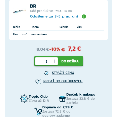
BR
Kód produktu: PMSC-14-BR
Odošleme za 3-5 prac. dní
Dĺžka
14cm
Balenie
2ks
Hmotnosť
neuvedeno
7,2 €
-10%
8,04 €
DO KOŠÍKA
STRÁŽIŤ CENU
PRIDAŤ DO OBĽÚBENÝCH
Darček k nákupu
Tropic Club
Zostáva 32,8 € do
Zľava až 12 %
darčeka
Doprava od 2,99 €
Zostáva 72,8 € do
dopravy zadarmo