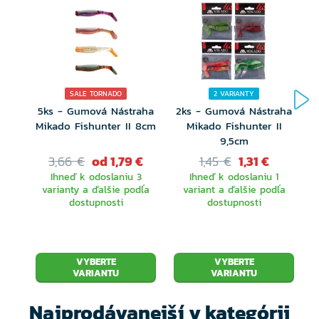
SALE TORNADO
2 VARIANTY
5ks - Gumová Nástraha
2ks - Gumová Nástraha
Mikado Fishunter II 8cm
Mikado Fishunter II
9,5cm
3,66 €
od 1,79 €
1,45 €
1,31 €
Ihneď k odoslaniu 3
Ihneď k odoslaniu 1
varianty a ďalšie podľa
variant a ďalšie podľa
dostupnosti
dostupnosti
VYBERTE
VYBERTE
VARIANTU
VARIANTU
Najprodávanejší v kategórii