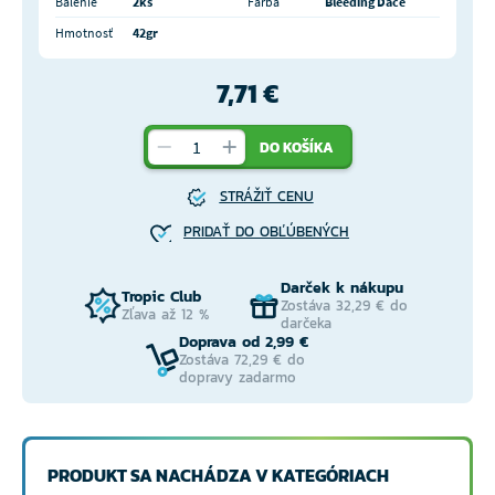
Balenie
2ks
Farba
Bleeding Dace
Hmotnosť
42gr
7,71 €
DO KOŠÍKA
STRÁŽIŤ CENU
PRIDAŤ DO OBĽÚBENÝCH
Darček k nákupu
Tropic Club
Zostáva 32,29 € do
Zľava až 12 %
darčeka
Doprava od 2,99 €
Zostáva 72,29 € do
dopravy zadarmo
PRODUKT SA NACHÁDZA V KATEGÓRIACH