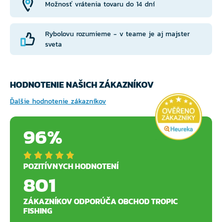
Možnosť vrátenia tovaru do 14 dní
Rybolovu rozumieme - v teame je aj majster
sveta
HODNOTENIE NAŠICH ZÁKAZNÍKOV
Ďalšie hodnotenie zákazníkov
96%
POZITÍVNYCH HODNOTENÍ
801
ZÁKAZNÍKOV ODPORÚČA OBCHOD TROPIC
FISHING