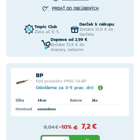
PRIDAŤ DO OBĽÚBENÝCH
Darček k nákupu
Tropic Club
Zostáva 32,8 € do
Zľava až 12 %
darčeka
Doprava od 2,99 €
Zostáva 72,8 € do
dopravy zadarmo
BP
Kód produktu: PMSC-14-BP
Odošleme za 3-5 prac. dní
Dĺžka
14cm
Balenie
2ks
Hmotnosť
neuvedeno
7,2 €
-10%
8,04 €