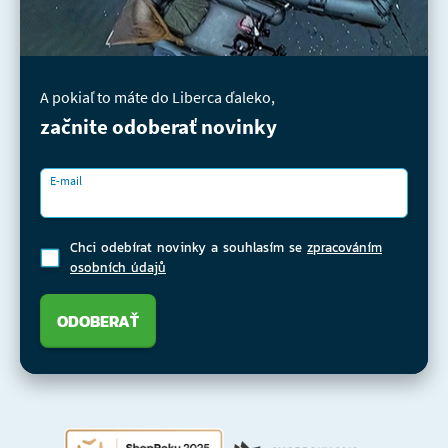
A pokiaľ to máte do Liberca ďaleko,
začnite odoberať novinky
E-mail
Chci odebírat novinky a souhlasím se
zpracováním
osobních údajů
ODOBERAŤ