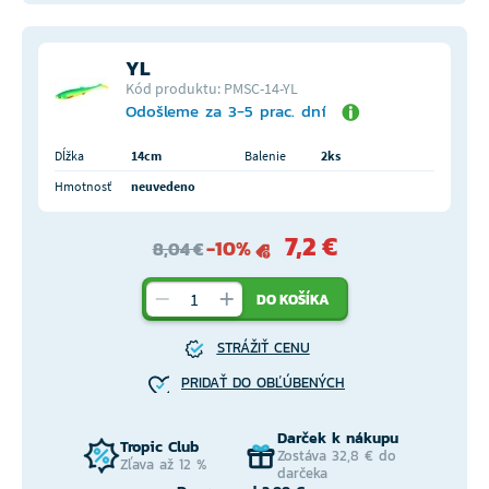
YL
Kód produktu: PMSC-14-YL
Odošleme za 3-5 prac. dní
Dĺžka
14cm
Balenie
2ks
Hmotnosť
neuvedeno
7,2 €
-10%
8,04 €
DO KOŠÍKA
STRÁŽIŤ CENU
PRIDAŤ DO OBĽÚBENÝCH
Darček k nákupu
Tropic Club
Zostáva 32,8 € do
Zľava až 12 %
darčeka