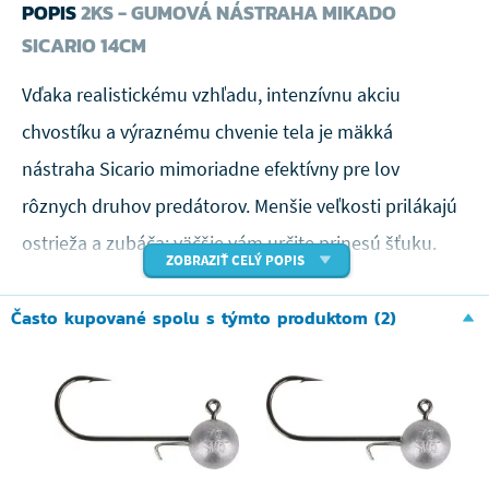
POPIS
2KS - GUMOVÁ NÁSTRAHA MIKADO
SICARIO 14CM
Vďaka realistickému vzhľadu, intenzívnu akciu
chvostíku a výraznému chvenie tela je mäkká
nástraha Sicario mimoriadne efektívny pre lov
rôznych druhov predátorov. Menšie veľkosti prilákajú
ostrieža a zubáča; väčšie vám určite prinesú šťuku.
ZOBRAZIŤ CELÝ POPIS
Často kupované spolu s týmto produktom (2)