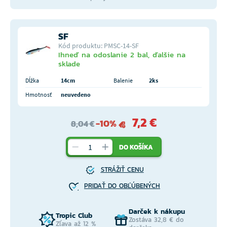
SF
Kód produktu: PMSC-14-SF
Ihneď na odoslanie 2 bal, ďalšie na
sklade
Dĺžka
14cm
Balenie
2ks
Hmotnosť
neuvedeno
7,2 €
-10%
8,04 €
DO KOŠÍKA
STRÁŽIŤ CENU
PRIDAŤ DO OBĽÚBENÝCH
Darček k nákupu
Tropic Club
Zostáva 32,8 € do
Zľava až 12 %