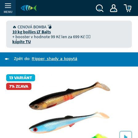
MENU
🔥 CENOVÁ BOMBA 💣
10 kg boilies LT Baits
+ booster v hodnote 99 Kč len za 699 Kč 👉🏻
kúpite TU
Zpět do:
Ripper, shady a kopytá
13 VARIÁNT
7% ZĽAVA