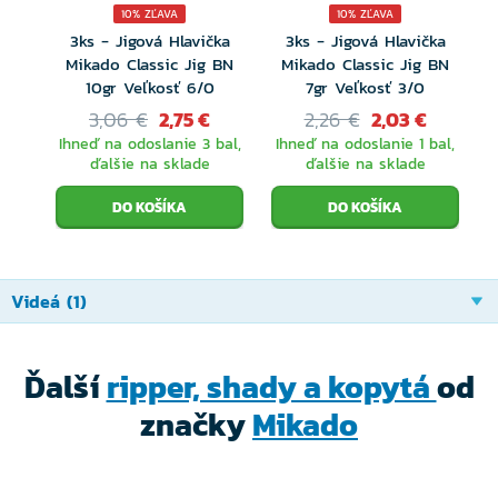
10% ZĽAVA
10% ZĽAVA
3ks - Jigová Hlavička
3ks - Jigová Hlavička
Mikado Classic Jig BN
Mikado Classic Jig BN
10gr Veľkosť 6/0
7gr Veľkosť 3/0
3,06 €
2,75 €
2,26 €
2,03 €
Ihneď na odoslanie 3 bal,
Ihneď na odoslanie 1 bal,
ďalšie na sklade
ďalšie na sklade
Videá (1)
Ďalší
ripper, shady a kopytá
od
značky
Mikado