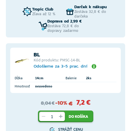
Darček k nákupu
Tropic Club
Zostáva 32,8 € do
Zľava až 12 %
darčeka
Doprava od 2,99 €
Zostáva 72,8 € do
dopravy zadarmo
BL
Kód produktu: PMSC-14-BL
Odošleme za 3-5 prac. dní
Dĺžka
14cm
Balenie
2ks
Hmotnosť
neuvedeno
7,2 €
-10%
8,04 €
DO KOŠÍKA
STRÁŽIŤ CENU