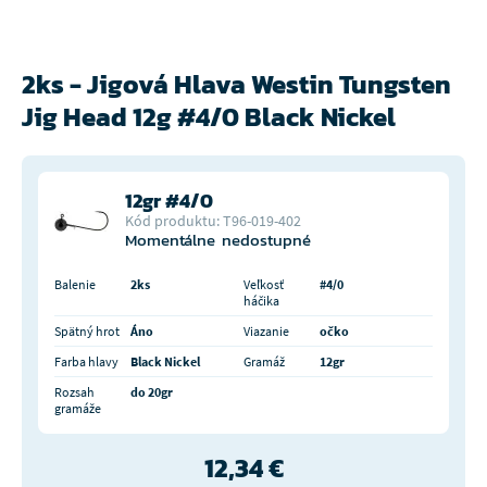
2ks - Jigová Hlava Westin Tungsten
Jig Head 12g #4/0 Black Nickel
12gr #4/0
Kód produktu: T96-019-402
Momentálne nedostupné
Balenie
2ks
Veľkosť
#4/0
háčika
Spätný hrot
Áno
Viazanie
očko
Farba hlavy
Black Nickel
Gramáž
12gr
Rozsah
do 20gr
gramáže
12,34 €