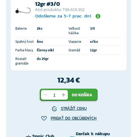
12gr #3/0
Kód produktu: T96-019-302
Odošleme za 5-7 prac. dní
Balenie
2ks
Veľkosť
3/0
háčika
Spätný hrot
Áno
Viazanie
očko
Farba hlavy
Čierny nikl
Gramáž
12gr
Rozsah
do 20gr
gramáže
12,34 €
DO KOŠÍKA
STRÁŽIŤ CENU
PRIDAŤ DO OBĽÚBENÝCH
Darček k nákupu
Tropic Club