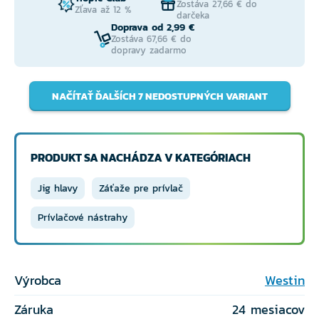
Zostáva 27,66 € do
Zľava až 12 %
darčeka
Doprava od 2,99 €
Zostáva 67,66 € do
dopravy zadarmo
NAČÍTAŤ ĎALŠÍCH 7 NEDOSTUPNÝCH VARIANT
PRODUKT SA NACHÁDZA V KATEGÓRIACH
Jig hlavy
Záťaže pre prívlač
Prívlačové nástrahy
Výrobca
Westin
Záruka
24 mesiacov