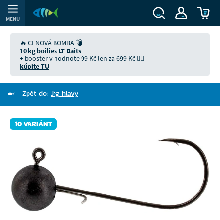
MENU
🔥 CENOVÁ BOMBA 💣
10 kg boilies LT Baits
+ booster v hodnote 99 Kč len za 699 Kč 👉🏻
kúpite TU
Zpět do:
Jig hlavy
10 VARIÁNT