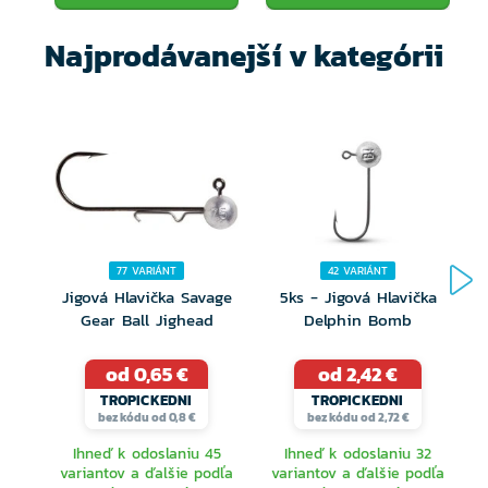
Široká ponuka váh: 3,5 g, 5 g, 7 g, 10,5 g a 12 g
Najprodávanejší v kategórii
77 VARIÁNT
42 VARIÁNT
Jigová Hlavička Savage
5ks - Jigová Hlavička
J
Gear Ball Jighead
Delphin Bomb
od 0,65 €
od 2,42 €
TROPICKEDNI
TROPICKEDNI
bez kódu od 0,8 €
bez kódu od 2,72 €
Ihneď k odoslaniu 45
Ihneď k odoslaniu 32
variantov a ďalšie podľa
variantov a ďalšie podľa