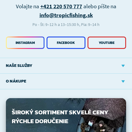
Volajte na
+421 220 570 777
alebo píšte na
info@tropicfishing.sk
Po - Št: 9–12 h a 13–15:30 h, Pia: 9–14 h
INSTAGRAM
FACEBOOK
YOUTUBE
NAŠE SLUŽBY
O NÁKUPE
ŠIROKÝ SORTIMENT
SKVELÉ CENY
RÝCHLE DORUČENIE