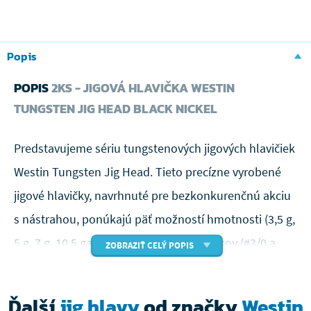
Popis
POPIS
2KS - JIGOVÁ HLAVIČKA WESTIN
TUNGSTEN JIG HEAD BLACK NICKEL
Predstavujeme sériu tungstenových jigových hlavičiek
Westin Tungsten Jig Head. Tieto precízne vyrobené
jigové hlavičky, navrhnuté pre bezkonkurenčnú akciu
s nástrahou, ponúkajú päť možností hmotnosti (3,5 g,
5 g, 7 g, 10,5 ga 12 g) a dve veľkosti háčikov (#3/0 a
ZOBRAZIŤ CELÝ POPIS
#4/0), čo poskytuje maximálnu všestrannosť pre
každého rybárov. Sú vybavené držiakom na nástrahu,
Ďalší
jig hlavy
od značky
Westin