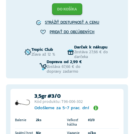
DO KOŠÍKA
STRÁŽIŤ DOSTUPNOSŤ A CENU
PRIDAŤ DO OBĽÚBENÝCH
Darček k nákupu
Tropic Club
Zostáva 27,66 € do
Zľava až 12 %
darčeka
Doprava od 2,99 €
Zostáva 67,66 € do
dopravy zadarmo
3,5gr #3/0
Kód produktu: T96-006-302
Odošleme za 5-7 prac. dní
Balenie
2ks
Veľkosť
#3/0
háčika
Spätný hrot
Nie
Viazanie
očko