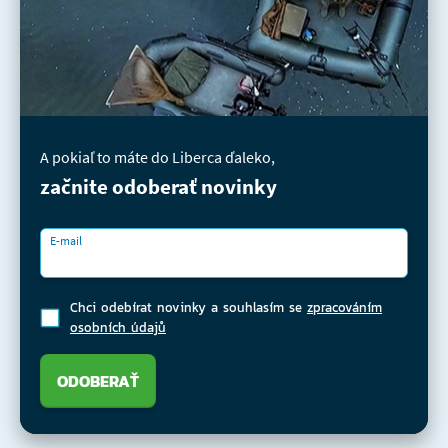
A pokiaľ to máte do Liberca ďaleko,
začnite odoberať novinky
E-mail
Chci odebírat novinky a souhlasím se
zpracováním
osobních údajů
ODOBERAŤ