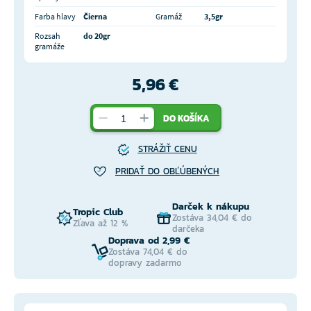
Farba hlavy
Čierna
Gramáž
3,5gr
Rozsah
do 20gr
gramáže
5,96 €
DO KOŠÍKA
STRÁŽIŤ CENU
PRIDAŤ DO OBĽÚBENÝCH
Darček k nákupu
Tropic Club
Zostáva 34,04 € do
Zľava až 12 %
darčeka
Doprava od 2,99 €
Zostáva 74,04 € do
dopravy zadarmo