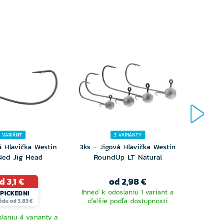
2 VARIÁNT
3 VARIANTY
á Hlavička Westin
3ks - Jigová Hlavička Westin
3ks - 
Ned Jig Head
RoundUp LT Natural
N
d 3,1 €
od 2,98 €
Ihneď k odoslaniu 1 variant a
Ihneď 
PICKEDNI
ďalšie podľa dostupnosti
ďalš
ódu od 3,83 €
laniu 4 varianty a