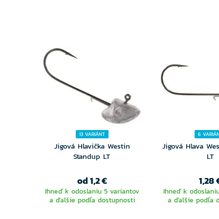
13 VARIÁNT
6 VARIÁ
Jigová Hlavička Westin
Jigová Hlava We
Standup LT
LT
od 1,2 €
1,28 
Ihneď k odoslaniu 5 variantov
Ihneď k odoslaniu
a ďalšie podľa dostupnosti
a ďalšie podľa 