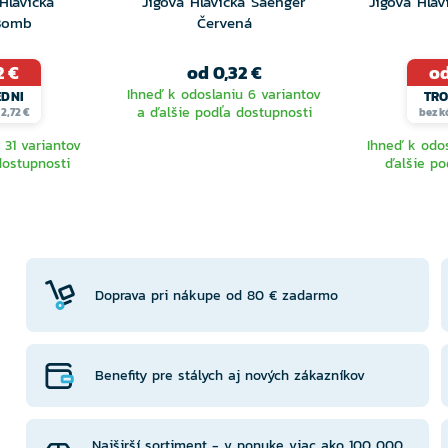
Hlavička
Jigová Hlavička Saenger
Jigová Hlav
Bomb
Červená
2 €
od 0,32 €
od
Ihneď k odoslaniu 6 variantov
EDNI
TRO
a ďalšie podľa dostupnosti
2,72 €
bez k
 31 variantov
Ihneď k odos
dostupnosti
ďalšie po
TE
VYBERTE
V
NTU
VARIANTU
VA
Doprava pri nákupe od 80 € zadarmo
Benefity pre stálych aj nových zákazníkov
Najširší sortiment - v ponuke viac ako 100 000