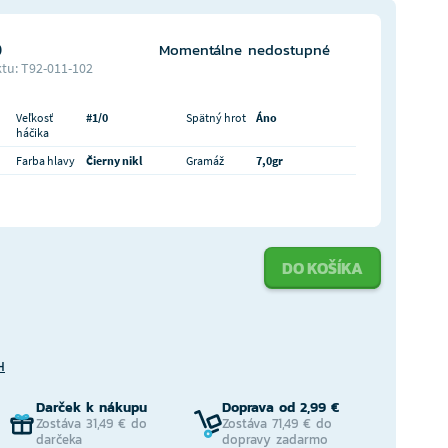
0
Momentálne nedostupné
tu: T92-011-102
Veľkosť
#1/0
Spätný hrot
Áno
háčika
Farba hlavy
Čierny nikl
Gramáž
7,0gr
DO KOŠÍKA
H
Darček k nákupu
Doprava od 2,99 €
Zostáva 31,49 € do
Zostáva 71,49 € do
darčeka
dopravy zadarmo