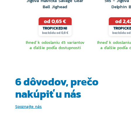
Jigová Hlavička Savage Gear
5ks - Jigová 
Ball Jighead
Delphin 
od 0,65 €
od 2,4
TROPICKEDNI
TROPICK
bez kódu od 0,8 €
bez kódu od 
Ihneď k odoslaniu 45 variantov
Ihneď k odoslaniu
a ďalšie podľa dostupnosti
a ďalšie podľa 
VYBERTE
VYBER
VARIANTU
VARIA
6 dôvodov, prečo
nakúpiť u nás
Spoznajte nás