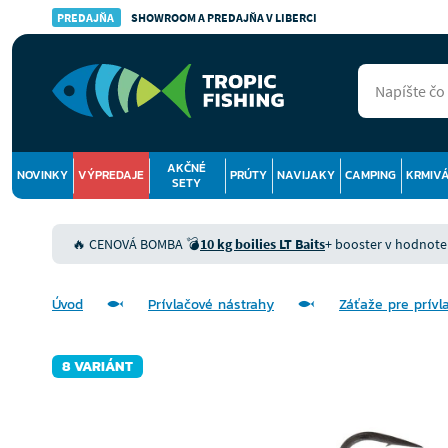
PREDAJŇA
SHOWROOM A PREDAJŇA V LIBERCI
AKČNÉ
NOVINKY
VÝPREDAJE
PRÚTY
NAVIJAKY
CAMPING
KRMIV
SETY
🔥 CENOVÁ BOMBA 💣
10 kg boilies LT Baits
+ booster v hodnote 9
Úvod
Prívlačové nástrahy
Záťaže pre prívl
8 VARIÁNT