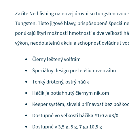
Zažite Ned fishing na novej úrovni so tungstenovou
Tungsten. Tieto jigové hlavy, prispôsobené špeciálne
ponúkajú štyri možnosti hmotnosti a dve veľkosti h
výkon, neodolateľnú akciu a schopnosť ovládnuť vo
Čierny leštený volfrám
Špeciálny design pre lepšiu rovnováhu
Tenký drôtený, ostrý háčik
Háčik je potiahnutý čiernym niklom
Keeper systém, skvelá priľnavosť bez poško
Dostupné vo veľkosti háčika #1/0 a #3/0
Dostupné v 3,5 g, 5 g, 7 ga 10,5 g