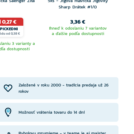
ička Saenger Žltá
5ks - Jigová Hlavička Jigovky
5ks - 
Sharp Drátek #1/0
S
 0,27 €
3,36 €
Ihneď k odoslaniu 7 variantov
PICKEDNI
a ďalšie podľa dostupnosti
ódu od 0,38 €
laniu 3 varianty a
Ihneď 
dľa dostupnosti
a ďa
YBERTE
VYBERTE
RIANTU
VARIANTU
Založené v roku 2000 - tradícia predaja už 26
rokov
Možnosť vrátenia tovaru do 14 dní
Rybolovu rozumieme - v teame je aj majster