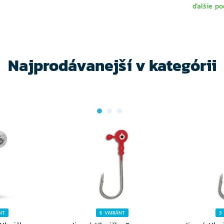
ďalšie po
TE
VYBERTE
V
NTU
VARIANTU
VA
Najprodávanejší v kategórii
NT
6 VARIÁNT
3