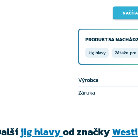
NAČÍTA
PRODUKT SA NACHÁDZ
Jig hlavy
Záťaže pre 
Výrobca
Záruka
alší
jig hlavy
od značky
West