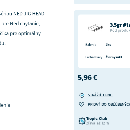
 sériou NED JIG HEAD
 pre Ned chytanie,
3,5gr #1
Kód produk
áčika pre optimálny
du.
Balenie
2ks
Farba hlavy
Čierny nikl
5,96 €
STRÁŽIŤ CENU
denia
PRIDAŤ DO OBĽÚBENÝC
Tropic Club
Zľava až 12 %