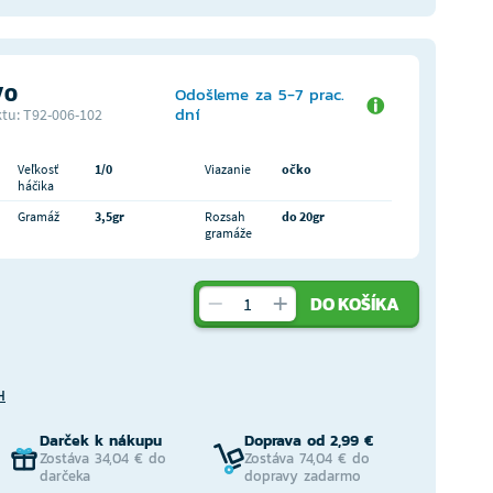
/0
Odošleme za 5-7 prac.
dní
tu: T92-006-102
Veľkosť
1/0
Viazanie
očko
háčika
Gramáž
3,5gr
Rozsah
do 20gr
gramáže
DO KOŠÍKA
H
Darček k nákupu
Doprava od 2,99 €
Zostáva 34,04 € do
Zostáva 74,04 € do
darčeka
dopravy zadarmo