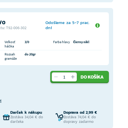
3/0
Odošleme za 5-7 prac.
dní
tu: T92-006-302
Veľkosť
3/0
Farba hlavy
Čierny nikl
háčika
Rozsah
do 20gr
gramáže
DO KOŠÍKA
H
Darček k nákupu
Doprava od 2,99 €
Zostáva 34,04 € do
Zostáva 74,04 € do
darčeka
dopravy zadarmo