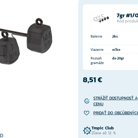
7gr #1/
Kód produk
Balenie
2ks
Viazanie
očko
Rozsah
do 20gr
gramáže
8,51 €
STRÁŽIŤ DOSTUPNOSŤ A
CENU
PRIDAŤ DO OBĽÚBENÝC
Tropic Club
Zľava až 12 %
AD