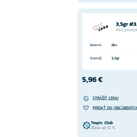
3,5gr #
Kód produk
Balenie
2ks
Gramáž
3,5gr
5,96 €
STRÁŽIŤ CENU
PRIDAŤ DO OBĽÚBENÝC
Tropic Club
Zľava až 12 %