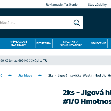
Reklamácie / Vrátenie
Stav zásielky
PRÍVLAČOVÉ
STOJANY A
Á
BIŽUTÉRIA
OBLEČENIE
NÁSTRAHY
SIGNALIZÁTORY
9 Kč len za 699 Kč 👉🏻
kúpite TU
ač
Jig hlavy
2ks - Jigová hlavička Westin Ned Jig 
2ks - Jigová 
#1/0 Hmotnos