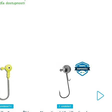
dľa dostupnosti
YBERTE
VYBERTE
RIANTU
VARIANTU
 VARIANTY
7 VARIÁNT