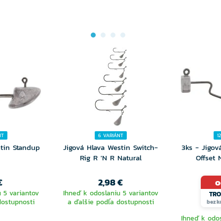
NT
6 VARIÁNT
1
stin Standup
Jigová Hlava Westin Switch-
3ks - Jigov
Rig R 'N R Natural
Offset 
€
2,98 €
o
 5 variantov
Ihneď k odoslaniu 5 variantov
TRO
dostupnosti
a ďalšie podľa dostupnosti
bez k
Ihneď k odos