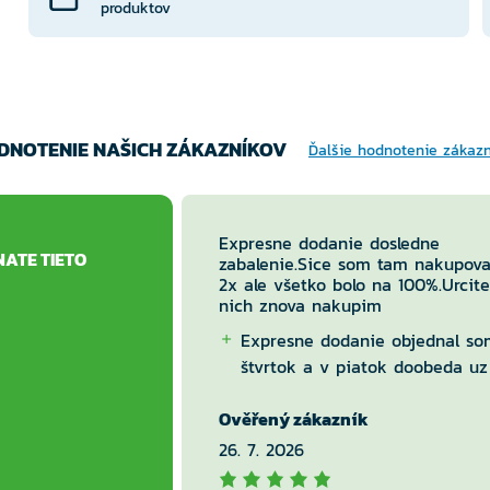
produktov
DNOTENIE NAŠICH ZÁKAZNÍKOV
Ďalšie hodnotenie zákaz
Expresne dodanie dosledne
NATE TIETO
zabalenie.Sice som tam nakupova
2x ale všetko bolo na 100%.Urcite
nich znova nakupim
Expresne dodanie objednal so
štvrtok a v piatok doobeda uz
balik v boxe.
Ověřený zákazník
Nic
26. 7. 2026