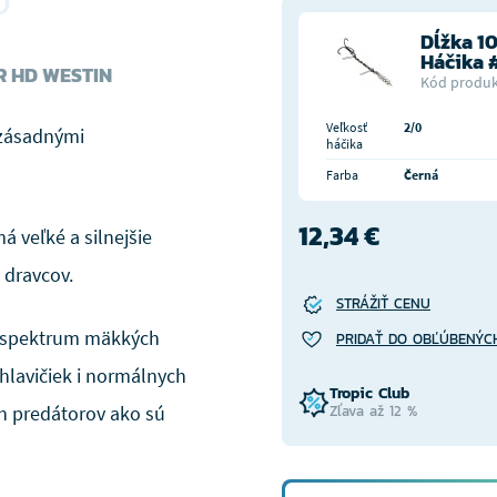
Dĺžka 1
Háčika 
R HD WESTIN
Kód produk
Veľkosť
2/0
 zásadnými
háčika
Farba
Černá
12,34 €
á veľké a silnejšie
 dravcov.
STRÁŽIŤ CENU
é spektrum mäkkých
PRIDAŤ DO OBĽÚBENÝC
hlavičiek i normálnych
Tropic Club
ch predátorov ako sú
Zľava až 12 %