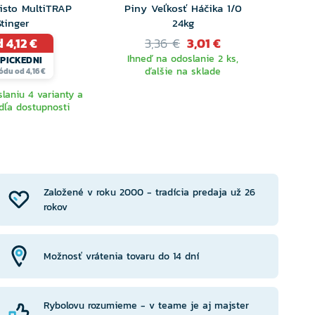
isto MultiTRAP
Piny Veľkosť Háčika 1/0
Stinger
24kg
 4,12 €
3,36 €
3,01 €
Ihneď na odoslanie 2 ks,
PICKEDNI
ďalšie na sklade
ódu od 4,16 €
laniu 4 varianty a
dľa dostupnosti
YBERTE
RIANTU
Založené v roku 2000 - tradícia predaja už 26
rokov
Možnosť vrátenia tovaru do 14 dní
Rybolovu rozumieme - v teame je aj majster