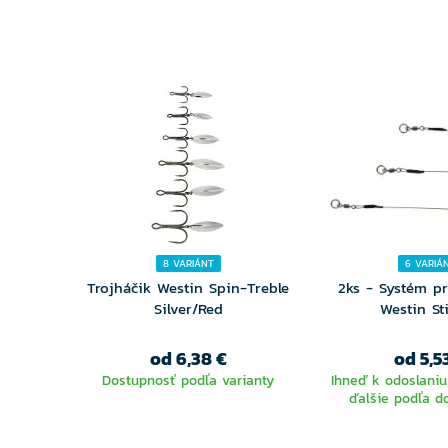
8 VARIÁNT
6 VARIÁ
Trojháčik Westin Spin-Treble
2ks - Systém p
Silver/Red
Westin St
od 6,38 €
od 5,5
Dostupnosť podľa varianty
Ihneď k odoslaniu
ďalšie podľa d