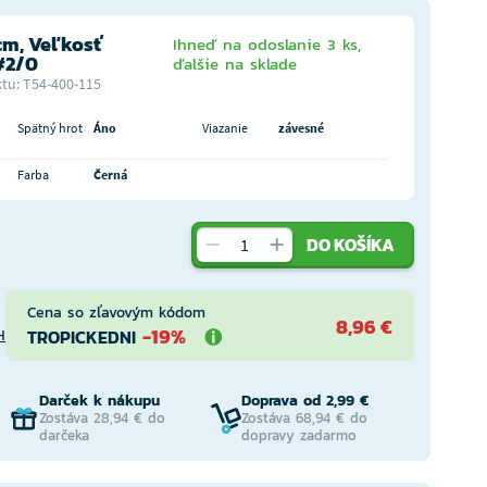
cm, Veľkosť
Ihneď na odoslanie 3 ks,
#2/0
ďalšie na sklade
tu: T54-400-115
Spätný hrot
Áno
Viazanie
závesné
Farba
Černá
DO KOŠÍKA
Cena so zľavovým kódom
8,96 €
-19%
TROPICKEDNI
H
Darček k nákupu
Doprava od 2,99 €
Zostáva 28,94 € do
Zostáva 68,94 € do
darčeka
dopravy zadarmo