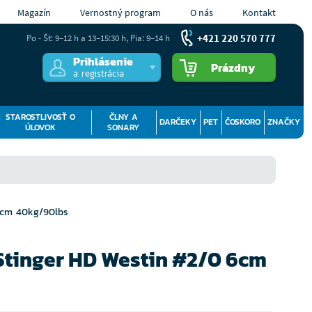
Magazín
Vernostný program
O nás
Kontakt
+421 220 570 777
Po - Št: 9–12 h a 13–15:30 h, Pia: 9–14 h
Prihlásenie
Prázdny
a registrácia
STAROSTLIVOSŤ O
ČLNY A
DARČEKY
PET
ČOSKORO
ZNAČKY
ÚLOVOK
SONARY
 6cm 40kg/90lbs
 Stinger HD Westin #2/0 6cm