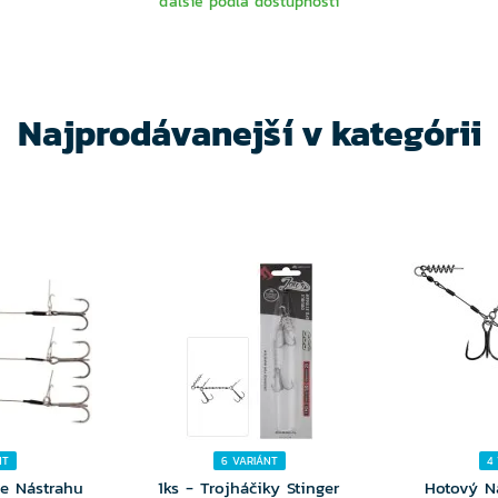
ďalšie podľa dostupnosti
TE
VYBERTE
V
NTU
VARIANTU
VA
Najprodávanejší v kategórii
NT
6 VARIÁNT
4
re Nástrahu
1ks - Trojháčiky Stinger
Hotový N