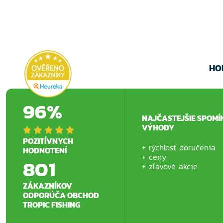
HO
96%
NAJČASTEJŠIE SPOMÍ
VÝHODY
POZITÍVNYCH
rýchlosť doručenia
HODNOTENÍ
ceny
801
zľavové akcie
ZÁKAZNÍKOV
ODPORÚČA OBCHOD
TROPIC FISHING