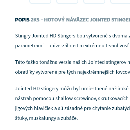
POPIS
2KS - HOTOVÝ NÁVÄZEC JOINTED STINGE
Stingry Jointed HD Stingers boli vytvorené s dvoma
parametrami – univerzálnosť a extrémnu trvanlivosť.
Táto ťažko tonážna verzia našich Jointed stingerov m
obratlíky vytvorené pre tých najextrémnejších lovcov
Jointed HD stingery môžu byť umiestnené na širok
nástrah pomocou shallow screwinov, skrutkovacích 
jigových hlavičiek a sú zásadné pre chytanie zubatý
šťuky, muskalungy a zubáče.