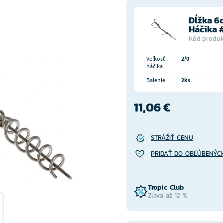
Dĺžka 6
Háčika 
Kód produk
Veľkosť
2/0
háčika
Balenie
2ks
11,06 €
STRÁŽIŤ CENU
PRIDAŤ DO OBĽÚBENÝC
Tropic Club
Zľava až 12 %