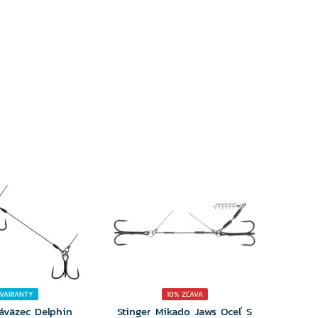
YBERTE
VYBERTE
RIANTU
VARIANTU
 VARIANTY
10% ZĽAVA
áväzec Delphin
Stinger Mikado Jaws Oceľ S