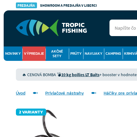
PREDAJŇA
SHOWROOM A PREDAJŇA V LIBERCI
AKČNÉ
NOVINKY
VÝPREDAJE
PRÚTY
NAVIJAKY
CAMPING
KRMIV
SETY
🔥 CENOVÁ BOMBA 💣
10 kg boilies LT Baits
+ booster v hodnote 9
Úvod
Prívlačové nástrahy
Háčiky pre prívl
2 VARIANTY