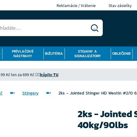
Reklamácie / Vrátenie
Stav zásielky
PRÍVLAČOVÉ
STOJANY A
Á
BIŽUTÉRIA
OBLEČENIE
NÁSTRAHY
SIGNALIZÁTORY
9 Kč len za 699 Kč 👉🏻
kúpite TU
ač
Stingery
2ks - Jointed Stinger HD Westin #2/0
2ks - Jointed
40kg/90lbs