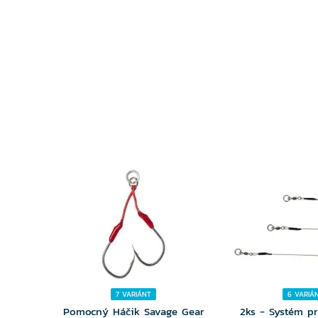
VYBERTE
VYBER
VARIANTU
VARIA
7 VARIÁNT
6 VARIÁ
Pomocný Háčik Savage Gear
2ks - Systém p