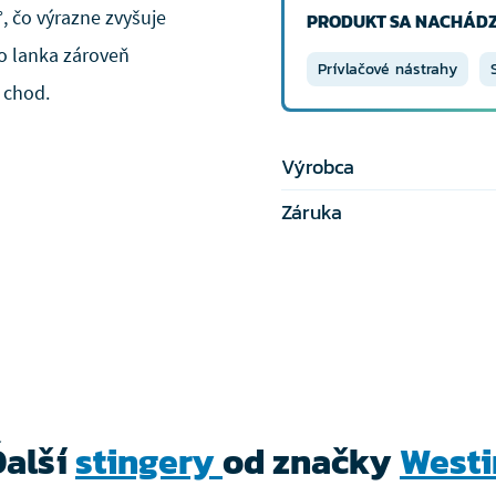
, čo výrazne zvyšuje
PRODUKT SA NACHÁDZ
to lanka zároveň
Prívlačové nástrahy
 chod.
Výrobca
Záruka
Ďalší
stingery
od značky
Westi