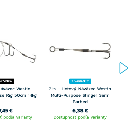
NOVINKA
3 VARIANTY
áväzec Westin
2ks - Hotový Náväzec Westin
Hot
se Rig 50cm 14kg
Multi-Purpose Stinger Semi
Long-C
Barbed
7,45 €
6,38 €
ť podľa varianty
Dostupnosť podľa varianty
Dost