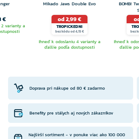
inger
Mikado Jaws Double Evo
BOMB! Tw
3 €
od 2,99 €
od
 2 varianty a
TROPICKEDNI
TRO
ostupnosti
bez kódu od 4,15 €
bez k
Ihneď k odoslaniu 4 varianty a
Ihneď k odos
ďalšie podľa dostupnosti
ďalšie po
TE
VYBERTE
V
NTU
VARIANTU
VA
Doprava pri nákupe od 80 € zadarmo
Benefity pre stálych aj nových zákazníkov
Najširší sortiment - v ponuke viac ako 100 000