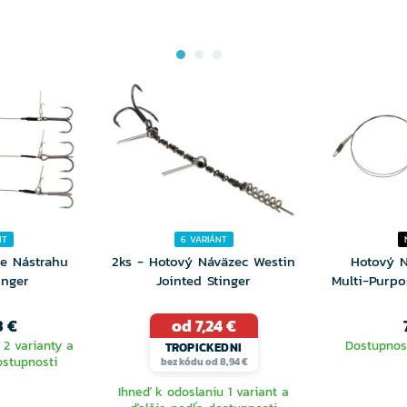
NT
6 VARIÁNT
re Nástrahu
2ks - Hotový Náväzec Westin
Hotový N
inger
Jointed Stinger
Multi-Purpo
3 €
od 7,24 €
 2 varianty a
Dostupnos
TROPICKEDNI
ostupnosti
bez kódu od 8,94 €
Ihneď k odoslaniu 1 variant a