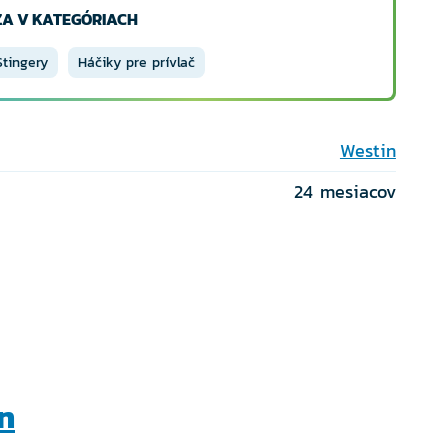
A V KATEGÓRIACH
Stingery
Háčiky pre prívlač
Westin
24 mesiacov
n