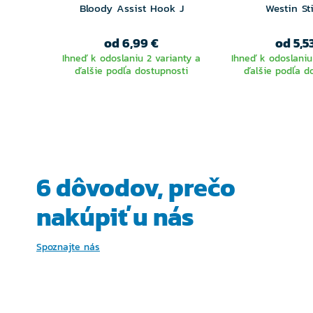
Bloody Assist Hook J
Westin St
od 6,99 €
od 5,5
Ihneď k odoslaniu 2 varianty a
Ihneď k odoslaniu
ďalšie podľa dostupnosti
ďalšie podľa d
VYBERTE
VYBER
VARIANTU
VARIA
6 dôvodov, prečo
nakúpiť u nás
Spoznajte nás