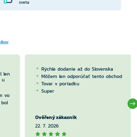
sveta
níkov
Rýchle dodanie až do Slovenska
l len
Môžem len odporúčať tento obchod
 u
Tovar v poriadku
Super
m vo
 bol
Ověřený zákazník
22. 7. 2026