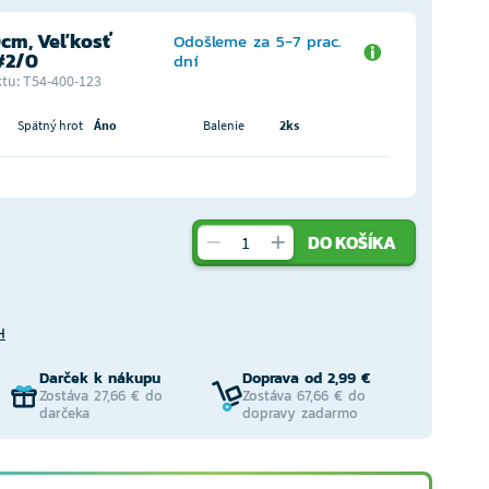
0cm, Veľkosť
Odošleme za 5-7 prac.
#2/0
dní
tu: T54-400-123
Spätný hrot
Áno
Balenie
2ks
DO KOŠÍKA
H
Darček k nákupu
Doprava od 2,99 €
Zostáva 27,66 € do
Zostáva 67,66 € do
darčeka
dopravy zadarmo