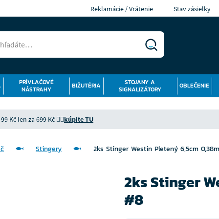
Reklamácie / Vrátenie
Stav zásielky
PRÍVLAČOVÉ
STOJANY A
Á
BIŽUTÉRIA
OBLEČENIE
NÁSTRAHY
SIGNALIZÁTORY
9 Kč len za 699 Kč 👉🏻
kúpite TU
ač
Stingery
2ks Stinger Westin Pletený 6,5cm 0,3
2ks Stinger W
#8