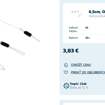
6,5cm, 
Kód produk
Veľkosť
#8
háčika
Balenie
2ks
3,83 €
STRÁŽIŤ CENU
PRIDAŤ DO OBĽÚBENÝC
Tropic Club
Zľava až 12 %