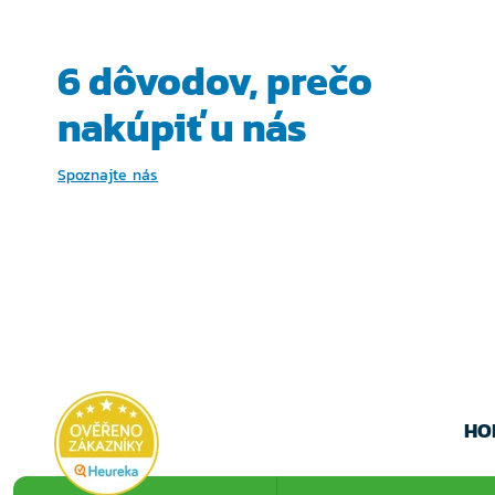
VARIANTU
VARIA
6 dôvodov, prečo
nakúpiť u nás
Spoznajte nás
HO