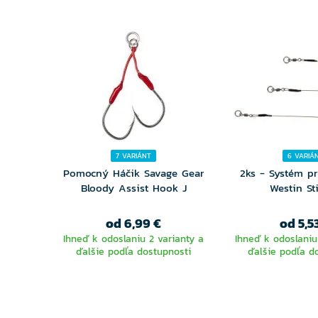
7 VARIÁNT
6 VARIÁ
Pomocný Háčik Savage Gear
2ks - Systém p
Bloody Assist Hook J
Westin St
od 6,99 €
od 5,5
Ihneď k odoslaniu 2 varianty a
Ihneď k odoslaniu
ďalšie podľa dostupnosti
ďalšie podľa d
VYBERTE
VYBER