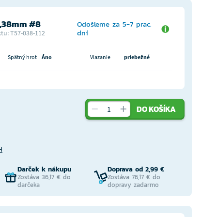
0,38mm #8
Odošleme za 5-7 prac.
dní
tu: T57-038-112
Spätný hrot
Áno
Viazanie
priebežné
DO KOŠÍKA
H
Darček k nákupu
Doprava od 2,99 €
Zostáva 36,17 € do
Zostáva 76,17 € do
darčeka
dopravy zadarmo