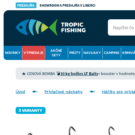
PREDAJŇA
SHOWROOM A PREDAJŇA V LIBERCI
AKČNÉ
NOVINKY
VÝPREDAJE
PRÚTY
NAVIJAKY
CAMPING
KRMIV
SETY
🔥 CENOVÁ BOMBA 💣
10 kg boilies LT Baits
+ booster v hodnote 9
Úvod
Prívlačové nástrahy
Háčiky pre prívl
3 VARIANTY