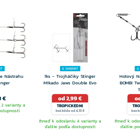
NT
6 VARIÁNT
4
re Nástrahu
1ks - Trojháčiky Stinger
Hotový N
inger
Mikado Jaws Double Evo
BOMB! Tw
3 €
od 2,99 €
od
 2 varianty a
TROPICKEDNI
TRO
ostupnosti
bez kódu od 4,15 €
bez k
Ihneď k odoslaniu 4 varianty a
Ihneď k odos
ďalšie podľa dostupnosti
ďalšie po
TE
VYBERTE
V