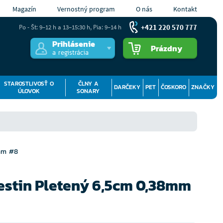
Magazín
Vernostný program
O nás
Kontakt
+421 220 570 777
Po - Št: 9–12 h a 13–15:30 h, Pia: 9–14 h
Prihlásenie
Prázdny
a registrácia
STAROSTLIVOSŤ O
ČLNY A
DARČEKY
PET
ČOSKORO
ZNAČKY
ÚLOVOK
SONARY
8mm #8
estin Pletený 6,5cm 0,38mm