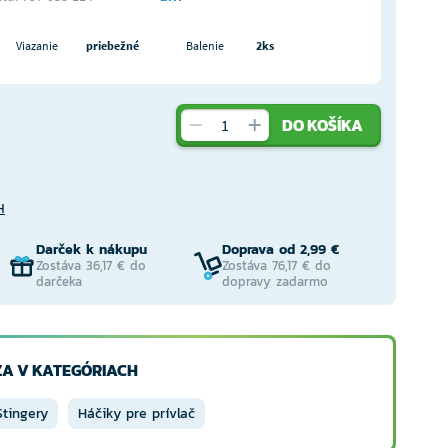
Viazanie
priebežné
Balenie
2ks
DO KOŠÍKA
H
Darček k nákupu
Doprava od 2,99 €
Zostáva 36,17 € do
Zostáva 76,17 € do
darčeka
dopravy zadarmo
A V KATEGÓRIACH
Stingery
Háčiky pre prívlač