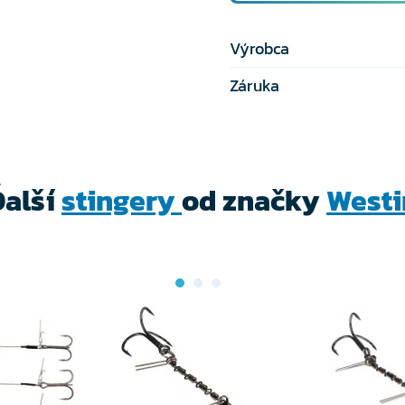
Výrobca
Záruka
Ďalší
stingery
od značky
Westi