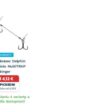
 VARIANTY
áväzec Delphin
isto MultiTRAP
Stinger
 4,12 €
PICKEDNI
ódu od 4,16 €
laniu 4 varianty a
dľa dostupnosti
YBERTE