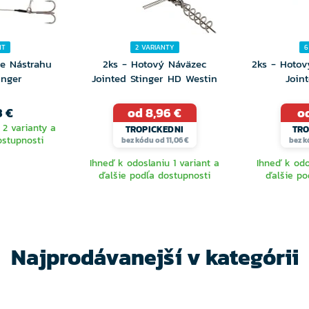
NT
2 VARIANTY
6
re Nástrahu
2ks - Hotový Náväzec
2ks - Hotov
inger
Jointed Stinger HD Westin
Join
3 €
od 8,96 €
od
 2 varianty a
TROPICKEDNI
TRO
ostupnosti
bez kódu od 11,06 €
bez k
Ihneď k odoslaniu 1 variant a
Ihneď k odo
ďalšie podľa dostupnosti
ďalšie po
TE
VYBERTE
V
NTU
VARIANTU
VA
Najprodávanejší v kategórii