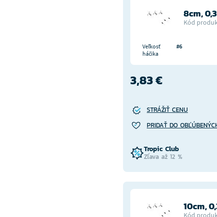
8cm, 0
Kód produk
Veľkosť
#6
háčika
3,83 €
STRÁŽIŤ CENU
PRIDAŤ DO OBĽÚBENÝC
Tropic Club
Zľava až 12 %
10cm, 
Kód produk