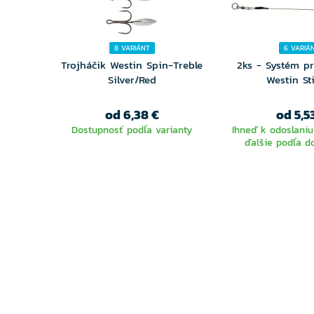
8 VARIÁNT
6 VARIÁ
Trojháčik Westin Spin-Treble
2ks - Systém p
Silver/Red
Westin St
od 6,38 €
od 5,5
Dostupnosť podľa varianty
Ihneď k odoslaniu
ďalšie podľa d
VYBERTE
VYBER
VARIANTU
VARIA