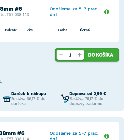
,38mm #6
Odošleme za 5-7 prac.
dní
tu: T57-038-113
Balenie
2ks
Farba
Černá
DO KOŠÍKA
H
Darček k nákupu
Doprava od 2,99 €
Zostáva 36,17 € do
Zostáva 76,17 € do
darčeka
dopravy zadarmo
0,38mm #6
Odošleme za 5-7 prac.
dní
tu: T57-038-114