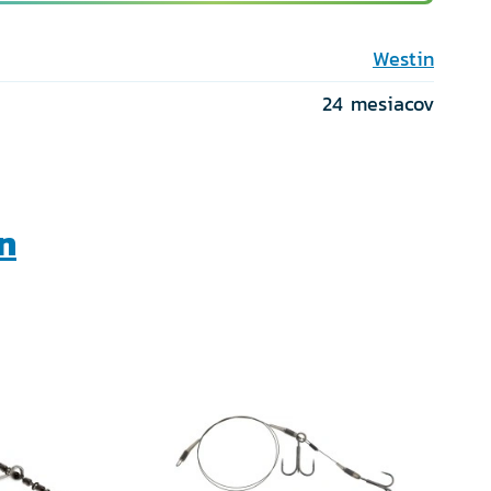
Westin
24 mesiacov
n