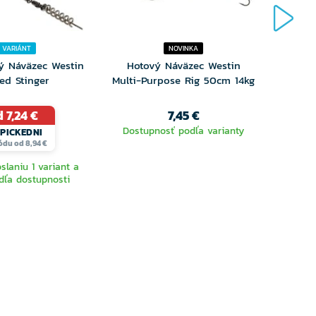
 VARIÁNT
NOVINKA
ý Náväzec Westin
Hotový Náväzec Westin
2ks - 
ted Stinger
Multi-Purpose Rig 50cm 14kg
Multi
 7,24 €
7,45 €
Dostupnosť podľa varianty
Dost
PICKEDNI
ódu od 8,94 €
slaniu 1 variant a
dľa dostupnosti
YBERTE
VYBERTE
RIANTU
VARIANTU