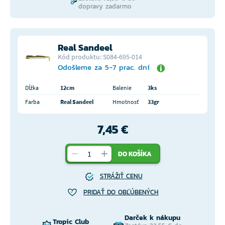
dopravy zadarmo
Real Sandeel
Kód produktu: S084-695-014
Odošleme za 5-7 prac. dní
Dĺžka
12cm
Balenie
3ks
Farba
Real Sandeel
Hmotnosť
33gr
7,45 €
DO KOŠÍKA
STRÁŽIŤ CENU
PRIDAŤ DO OBĽÚBENÝCH
Darček k nákupu
Tropic Club