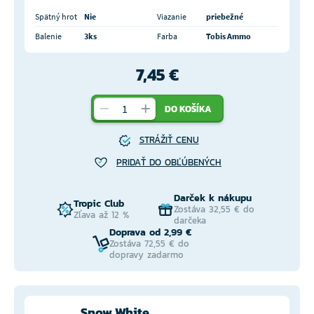
Spätný hrot
Nie
Viazanie
priebežné
Balenie
3ks
Farba
Tobis Ammo
7,45 €
DO KOŠÍKA
STRÁŽIŤ CENU
PRIDAŤ DO OBĽÚBENÝCH
Darček k nákupu
Tropic Club
Zostáva 32,55 € do
Zľava až 12 %
darčeka
Doprava od 2,99 €
Zostáva 72,55 € do
dopravy zadarmo
Snow White