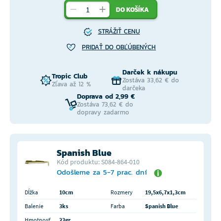
DO KOŠÍKA
STRÁŽIŤ CENU
PRIDAŤ DO OBĽÚBENÝCH
Darček k nákupu
Tropic Club
Zostáva 33,62 € do
Zľava až 12 %
darčeka
Doprava od 2,99 €
Zostáva 73,62 € do
dopravy zadarmo
Spanish Blue
Kód produktu: S084-864-010
Odošleme za 5-7 prac. dní
Dĺžka
10cm
Rozmery
19,5x6,7x1,3cm
Balenie
3ks
Farba
Spanish Blue
Hmotnosť
23gr