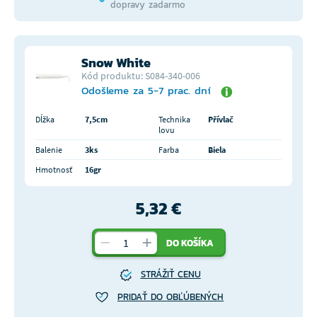
dopravy zadarmo
Snow White
Kód produktu: S084-340-006
Odošleme za 5-7 prac. dní
Dĺžka
7,5cm
Technika
Přívlač
lovu
Balenie
3ks
Farba
Biela
Hmotnosť
16gr
5,32 €
DO KOŠÍKA
STRÁŽIŤ CENU
PRIDAŤ DO OBĽÚBENÝCH