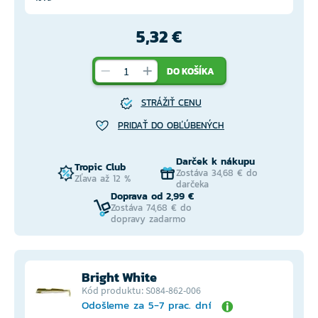
5,32 €
DO KOŠÍKA
STRÁŽIŤ CENU
PRIDAŤ DO OBĽÚBENÝCH
Darček k nákupu
Tropic Club
Zostáva 34,68 € do
Zľava až 12 %
darčeka
Doprava od 2,99 €
Zostáva 74,68 € do
dopravy zadarmo
Bright White
Kód produktu: S084-862-006
Odošleme za 5-7 prac. dní