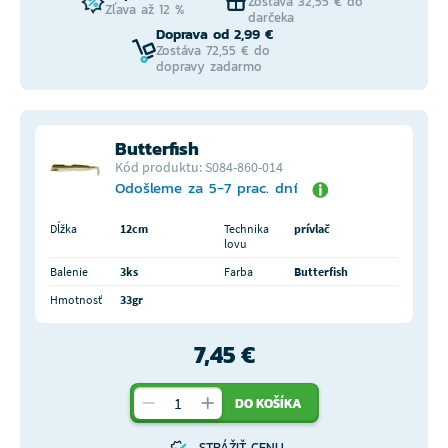
Zostáva 32,55 € do
Zľava až 12 %
darčeka
Doprava od 2,99 €
Zostáva 72,55 € do
dopravy zadarmo
Butterfish
Kód produktu: S084-860-014
Odošleme za 5-7 prac. dní
Dĺžka
12cm
Technika
prívlač
lovu
Balenie
3ks
Farba
Butterfish
Hmotnosť
33gr
7,45 €
DO KOŠÍKA
STRÁŽIŤ CENU