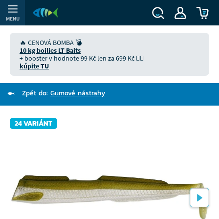
MENU
🔥 CENOVÁ BOMBA 💣
10 kg boilies LT Baits
+ booster v hodnote 99 Kč len za 699 Kč 👉🏻
kúpite TU
Zpět do:
Gumové nástrahy
24 VARIÁNT