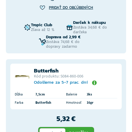
PRIDAŤ DO OBĽÚBENÝCH
Darček k nákupu
Tropic Club
Zostáva 34,68 € do
Zľava až 12 %
darčeka
Doprava od 2,99 €
Zostáva 74,68 € do
dopravy zadarmo
Butterfish
Kód produktu: S084-860-006
Odošleme za 5-7 prac. dní
Dĺžka
7,5cm
Balenie
3ks
Farba
Butterfish
Hmotnosť
16gr
5,32 €