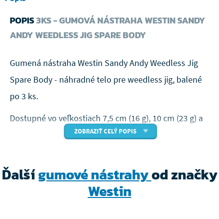
POPIS
3KS - GUMOVÁ NÁSTRAHA WESTIN SANDY
ANDY WEEDLESS JIG SPARE BODY
Gumená nástraha Westin Sandy Andy Weedless Jig
Spare Body - náhradné telo pre weedless jig, balené
po 3 ks.
Dostupné vo veľkostiach 7,5 cm (16 g), 10 cm (23 g) a
ZOBRAZIŤ CELÝ POPIS
12 cm (33 g).
Bez toxických ftalátov
Ďalší
gumové nástrahy
od značky
Štíhly profil a malý chvost pre tesný,
Westin
nevyspyteteľný chod pri akejkoľvek rýchlosti
Zvýšená úspešnosť záseku