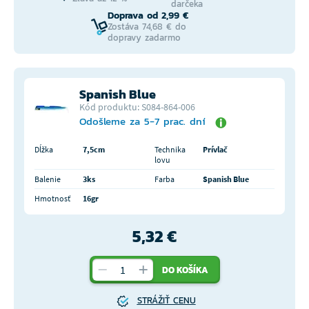
darčeka
Doprava od 2,99 €
Zostáva 74,68 € do
dopravy zadarmo
Spanish Blue
Kód produktu: S084-864-006
Odošleme za 5-7 prac. dní
Dĺžka
7,5cm
Technika
Prívlač
lovu
Balenie
3ks
Farba
Spanish Blue
Hmotnosť
16gr
5,32 €
DO KOŠÍKA
STRÁŽIŤ CENU