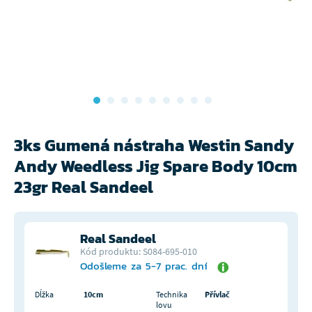
3ks Gumená nástraha Westin Sandy
Andy Weedless Jig Spare Body 10cm
23gr Real Sandeel
Real Sandeel
Kód produktu: S084-695-010
Odošleme za 5-7 prac. dní
Dĺžka
10cm
Technika
Přívlač
lovu