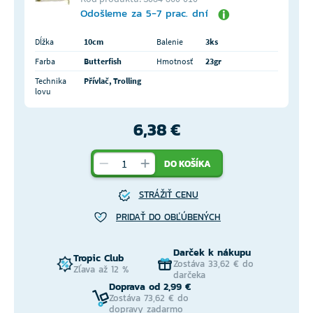
Odošleme za 5-7 prac. dní
Dĺžka
10cm
Balenie
3ks
Farba
Butterfish
Hmotnosť
23gr
Technika
Přívlač, Trolling
lovu
6,38 €
DO KOŠÍKA
STRÁŽIŤ CENU
PRIDAŤ DO OBĽÚBENÝCH
Darček k nákupu
Tropic Club
Zostáva 33,62 € do
Zľava až 12 %
darčeka
Doprava od 2,99 €
Zostáva 73,62 € do
dopravy zadarmo