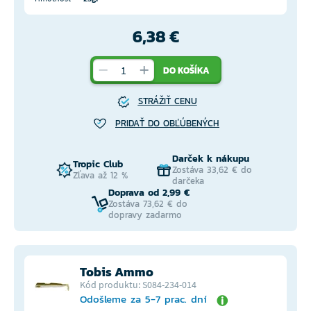
6,38 €
DO KOŠÍKA
STRÁŽIŤ CENU
PRIDAŤ DO OBĽÚBENÝCH
Darček k nákupu
Tropic Club
Zostáva 33,62 € do
Zľava až 12 %
darčeka
Doprava od 2,99 €
Zostáva 73,62 € do
dopravy zadarmo
Tobis Ammo
Kód produktu: S084-234-014
Odošleme za 5-7 prac. dní