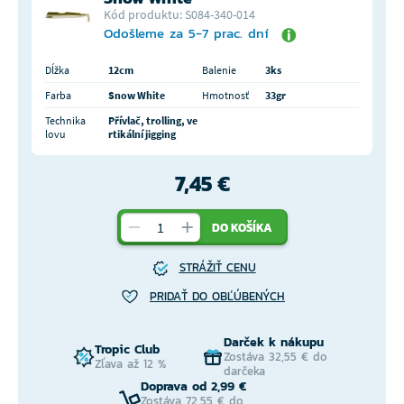
Kód produktu: S084-340-014
Odošleme za 5-7 prac. dní
Dĺžka
12cm
Balenie
3ks
Farba
Snow White
Hmotnosť
33gr
Technika
Přívlač, trolling, ve
lovu
rtikální jigging
7,45 €
DO KOŠÍKA
STRÁŽIŤ CENU
PRIDAŤ DO OBĽÚBENÝCH
Darček k nákupu
Tropic Club
Zostáva 32,55 € do
Zľava až 12 %
darčeka
Doprava od 2,99 €
Zostáva 72,55 € do