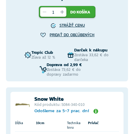
DO KOŠÍKA
STRÁŽIŤ CENU
PRIDAŤ DO OBĽÚBENÝCH
Darček k nákupu
Tropic Club
Zostáva 33,62 € do
Zľava až 12 %
darčeka
Doprava od 2,99 €
Zostáva 73,62 € do
dopravy zadarmo
Snow White
Kód produktu: S084-340-010
Odošleme za 5-7 prac. dní
Dĺžka
10cm
Technika
Prívlač
lovu