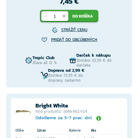
7,45 €
DO KOŠÍKA
STRÁŽIŤ CENU
PRIDAŤ DO OBĽÚBENÝCH
Darček k nákupu
Tropic Club
Zostáva 32,55 € do
Zľava až 12 %
darčeka
Doprava od 2,99 €
Zostáva 72,55 € do
dopravy zadarmo
Bright White
Kód produktu: S084-862-014
Odošleme za 5-7 prac. dní
Dĺžka
12cm
Balenie
3ks