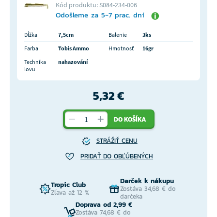
Kód produktu: S084-234-006
Odošleme za 5-7 prac. dní
Dĺžka
7,5cm
Balenie
3ks
Farba
Tobis Ammo
Hmotnosť
16gr
Technika
nahazování
lovu
5,32 €
DO KOŠÍKA
STRÁŽIŤ CENU
PRIDAŤ DO OBĽÚBENÝCH
Darček k nákupu
Tropic Club
Zostáva 34,68 € do
Zľava až 12 %
darčeka
Doprava od 2,99 €
Zostáva 74,68 € do