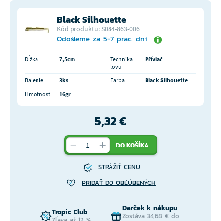
Black Silhouette
Kód produktu: S084-863-006
Odošleme za 5-7 prac. dní
Dĺžka
7,5cm
Technika
Přívlač
lovu
Balenie
3ks
Farba
Black Silhouette
Hmotnosť
16gr
5,32 €
DO KOŠÍKA
STRÁŽIŤ CENU
PRIDAŤ DO OBĽÚBENÝCH
Darček k nákupu
Tropic Club
Zostáva 34,68 € do
Zľava až 12 %