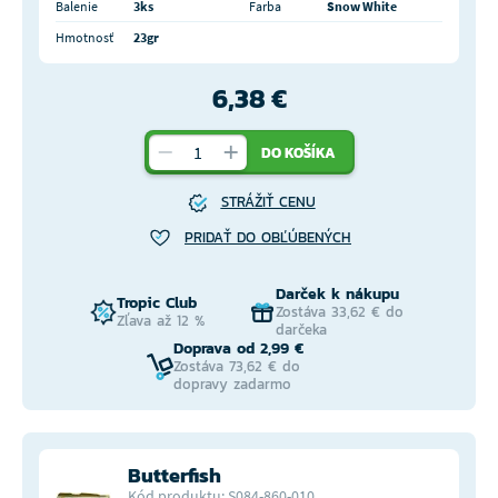
Balenie
3ks
Farba
Snow White
Hmotnosť
23gr
6,38 €
DO KOŠÍKA
STRÁŽIŤ CENU
PRIDAŤ DO OBĽÚBENÝCH
Darček k nákupu
Tropic Club
Zostáva 33,62 € do
Zľava až 12 %
darčeka
Doprava od 2,99 €
Zostáva 73,62 € do
dopravy zadarmo
Butterfish
Kód produktu: S084-860-010