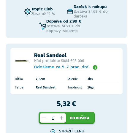
Darček k nákupu
Tropic Club
Zostáva 34,68 € do
Zľava až 12 %
darčeka
Doprava od 2,99 €
Zostáva 74,68 € do
dopravy zadarmo
Real Sandeel
Kód produktu: S084-695-006
Odošleme za 5-7 prac. dní
Dĺžka
7,5cm
Balenie
3ks
Farba
Real Sandeel
Hmotnosť
16gr
5,32 €
DO KOŠÍKA
STRÁŽIŤ CENU