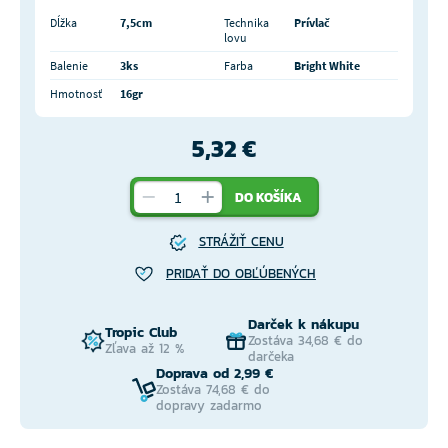
Dĺžka
7,5cm
Technika
Prívlač
lovu
Balenie
3ks
Farba
Bright White
Hmotnosť
16gr
5,32 €
DO KOŠÍKA
STRÁŽIŤ CENU
PRIDAŤ DO OBĽÚBENÝCH
Darček k nákupu
Tropic Club
Zostáva 34,68 € do
Zľava až 12 %
darčeka
Doprava od 2,99 €
Zostáva 74,68 € do
dopravy zadarmo