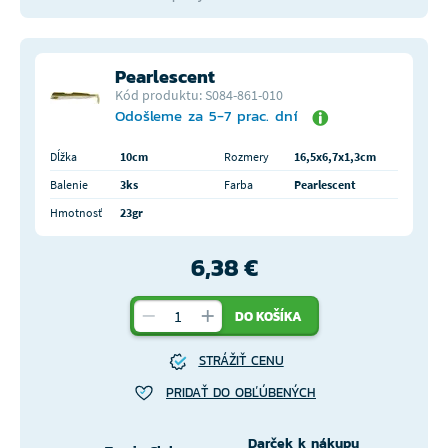
Pearlescent
Kód produktu: S084-861-010
Odošleme za 5-7 prac. dní
Dĺžka
10cm
Rozmery
16,5x6,7x1,3cm
Balenie
3ks
Farba
Pearlescent
Hmotnosť
23gr
6,38 €
DO KOŠÍKA
STRÁŽIŤ CENU
PRIDAŤ DO OBĽÚBENÝCH
Darček k nákupu