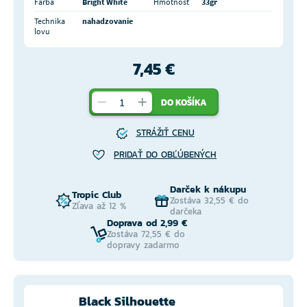
Farba
Bright White
Hmotnosť
33gr
Technika
nahadzovanie
lovu
7,45 €
DO KOŠÍKA
STRÁŽIŤ CENU
PRIDAŤ DO OBĽÚBENÝCH
Darček k nákupu
Tropic Club
Zostáva 32,55 € do
Zľava až 12 %
darčeka
Doprava od 2,99 €
Zostáva 72,55 € do
dopravy zadarmo
Black Silhouette