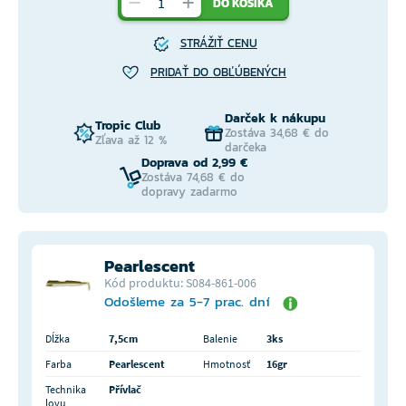
DO KOŠÍKA
STRÁŽIŤ CENU
PRIDAŤ DO OBĽÚBENÝCH
Darček k nákupu
Tropic Club
Zostáva 34,68 € do
Zľava až 12 %
darčeka
Doprava od 2,99 €
Zostáva 74,68 € do
dopravy zadarmo
Pearlescent
Kód produktu: S084-861-006
Odošleme za 5-7 prac. dní
Dĺžka
7,5cm
Balenie
3ks
Farba
Pearlescent
Hmotnosť
16gr
Technika
Přívlač
lovu