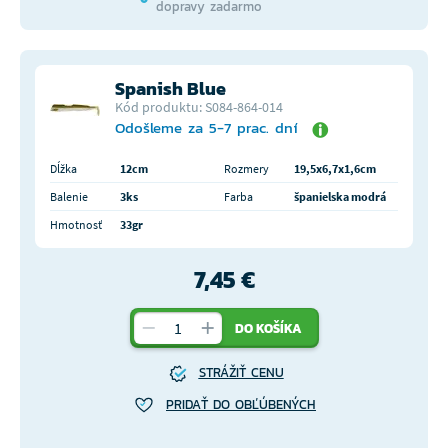
dopravy zadarmo
Spanish Blue
Kód produktu: S084-864-014
Odošleme za 5-7 prac. dní
Dĺžka
12cm
Rozmery
19,5x6,7x1,6cm
Balenie
3ks
Farba
španielska modrá
Hmotnosť
33gr
7,45 €
DO KOŠÍKA
STRÁŽIŤ CENU
PRIDAŤ DO OBĽÚBENÝCH