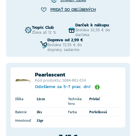
PRIDAŤ DO OBĽÚBENÝCH
Darček k nákupu
Tropic Club
Zostáva 32,55 € do
Zľava až 12 %
darčeka
Doprava od 2,99 €
Zostáva 72,55 € do
dopravy zadarmo
Pearlescent
Kód produktu: S084-861-014
Odošleme za 5-7 prac. dní
Dĺžka
12cm
Technika
Prívlač
lovu
Balenie
3ks
Farba
Perlešková
Hmotnosť
33gr