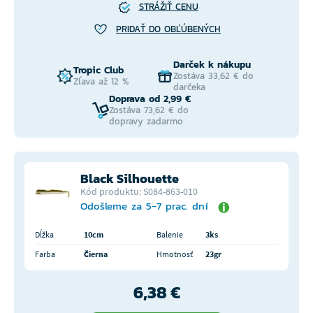
STRÁŽIŤ CENU
PRIDAŤ DO OBĽÚBENÝCH
Darček k nákupu
Tropic Club
Zostáva 33,62 € do
Zľava až 12 %
darčeka
Doprava od 2,99 €
Zostáva 73,62 € do
dopravy zadarmo
Black Silhouette
Kód produktu: S084-863-010
Odošleme za 5-7 prac. dní
Dĺžka
10cm
Balenie
3ks
Farba
Čierna
Hmotnosť
23gr
6,38 €