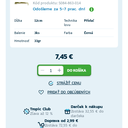
Kód produktu: S084-863-014
Odošleme za 5-7 prac. dní
Dĺžka
12cm
Technika
Přívlač
lovu
Balenie
3ks
Farba
Černá
Hmotnosť
33gr
7,45 €
DO KOŠÍKA
STRÁŽIŤ CENU
PRIDAŤ DO OBĽÚBENÝCH
Darček k nákupu
Tropic Club
Zostáva 32,55 € do
Zľava až 12 %
darčeka
Doprava od 2,99 €
Zostáva 72,55 € do