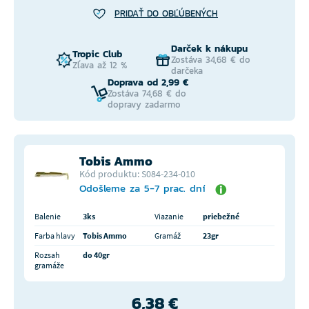
PRIDAŤ DO OBĽÚBENÝCH
Darček k nákupu
Tropic Club
Zostáva 34,68 € do
Zľava až 12 %
darčeka
Doprava od 2,99 €
Zostáva 74,68 € do
dopravy zadarmo
Tobis Ammo
Kód produktu: S084-234-010
Odošleme za 5-7 prac. dní
Balenie
3ks
Viazanie
priebežné
Farba hlavy
Tobis Ammo
Gramáž
23gr
Rozsah
do 40gr
gramáže
6,38 €