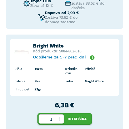
Tropic Club
Zostáva 33,62 € do
Zľava až 12 %
darčeka
Doprava od 2,99 €
Zostáva 73,62 € do
dopravy zadarmo
Bright White
Kód produktu: S084-862-010
Odošleme za 5-7 prac. dní
Dĺžka
10cm
Technika
Přívlač
lovu
Balenie
3ks
Farba
Bright White
Hmotnosť
23gr
6,38 €
DO KOŠÍKA