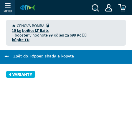
MENU
🔥 CENOVÁ BOMBA 💣
10 kg boilies LT Baits
+ booster v hodnote 99 Kč len za 699 Kč 👉🏻
kúpite TU
Zpět do:
Ripper, shady a kopytá
4 VARIANTY