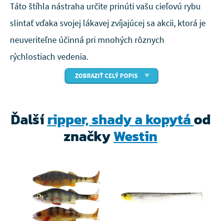
Táto štíhla nástraha určite prinúti vašu cieľovú rybu
slintať vďaka svojej lákavej zvíjajúcej sa akcii, ktorá je
neuveriteľne účinná pri mnohých rôznych
rýchlostiach vedenia.
ZOBRAZIŤ CELÝ POPIS
Ide o menšieho brata existujúcich verzií tejto
nástrahy, ale jej malá veľkosť jej dodáva o niečo viac
univerzálnosti. Hladní dravci jednoducho vdýchnu
Ďalší
ripper, shady a kopytá
od
nástrahu, čo vám poskytne viac premenených
značky
Westin
zásekov.
Táto nástraha nastražená na jigovej hlavičke a stingeri
vám môže ponúknuť veľa.
Bezolovnatá