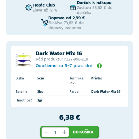
Darček k nákupu
Tropic Club
Zostáva 33,62 € do
Zľava až 12 %
darčeka
Doprava od 2,99 €
Zostáva 73,62 € do
dopravy zadarmo
Dark Water Mix 16
Kód produktu: P227-998-218
Odošleme za 5-7 prac. dní
Dĺžka
5cm
Technika
Přívlač
lovu
Balenie
3ks
Farba
Dark Water Mix 16
Hmotnosť
3gr
6,38 €
DO KOŠÍKA