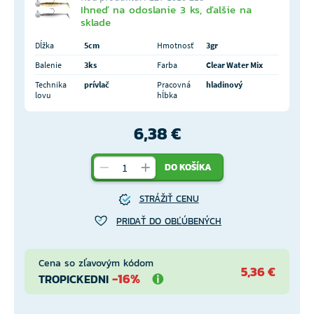
Ihneď na odoslanie 3 ks, ďalšie na
sklade
Dĺžka
5cm
Hmotnosť
3gr
Balenie
3ks
Farba
Clear Water Mix
Technika
prívlač
Pracovná
hladinový
lovu
hĺbka
6,38 €
DO KOŠÍKA
STRÁŽIŤ CENU
PRIDAŤ DO OBĽÚBENÝCH
Cena so zľavovým kódom
5,36 €
-16%
TROPICKEDNI