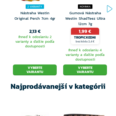
Optimalizovaná tuhosť a pohyblivosť
2 VARIANTY
NOVINKA
Nástraha Westin
Gumová Nástraha
Ručne maľované detaily
Original Perch 7cm 4gr
Westin ShadTeez Ultra
W
12cm 7g
2,13 €
1,99 €
Ihneď k odoslaniu 2
TROPICKEDNI
varianty a ďalšie podľa
bez kódu 2,4 €
dostupnosti
Ihneď k odoslaniu 4
varianty a ďalšie podľa
dostupnosti
VYBERTE
VYBERTE
VARIANTU
VARIANTU
Najprodávanejší v kategórii