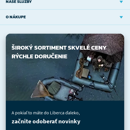
NAŠE SLUŽBY
O NÁKUPE
ŠIROKÝ SORTIMENT
SKVELÉ CENY
RÝCHLE DORUČENIE
A pokiaľ to máte do Liberca ďaleko,
začnite odoberať novinky