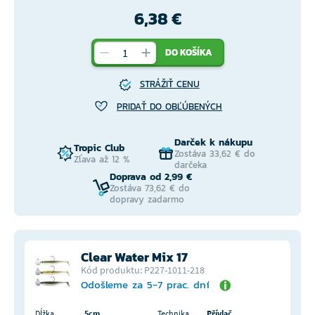
6,38 €
DO KOŠÍKA
STRÁŽIŤ CENU
PRIDAŤ DO OBĽÚBENÝCH
Darček k nákupu
Tropic Club
Zostáva 33,62 € do
Zľava až 12 %
darčeka
Doprava od 2,99 €
Zostáva 73,62 € do
dopravy zadarmo
Clear Water Mix 17
Kód produktu: P227-1011-218
Odošleme za 5-7 prac. dní
Dĺžka
5cm
Technika
Přívlač