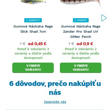
3 VARIANTY
5 VARIÁNT
Gumová Nástraha Rage
Gumová Nástraha Rage
Slick Shad 7cm
Zander Pro Shad UV
Glitter Perch
1 €
od 0,45 €
1 €
od 0,9 €
Ihneď k odoslaniu 3
Ihneď k odoslaniu 2
varianty a ďalšie podľa
varianty a ďalšie podľa
dostupnosti
dostupnosti
VYBERTE
VYBERTE
VARIANTU
VARIANTU
6 dôvodov, prečo
nakúpiť u
nás
Spoznajte nás