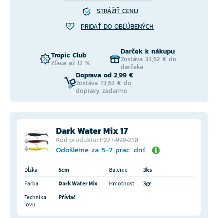
STRÁŽIŤ CENU
PRIDAŤ DO OBĽÚBENÝCH
Darček k nákupu
Tropic Club
Zostáva 33,62 € do
Zľava až 12 %
darčeka
Doprava od 2,99 €
Zostáva 73,62 € do
dopravy zadarmo
Dark Water Mix 17
Kód produktu: P227-999-218
Odošleme za 5-7 prac. dní
Dĺžka
5cm
Balenie
3ks
Farba
Dark Water Mix
Hmotnosť
3gr
Technika
Přívlač
lovu