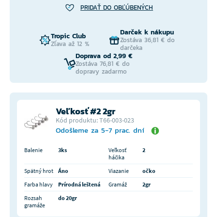
PRIDAŤ DO OBĽÚBENÝCH
Darček k nákupu
Tropic Club
Zostáva 36,81 € do
Zľava až 12 %
darčeka
Doprava od 2,99 €
Zostáva 76,81 € do
dopravy zadarmo
Veľkosť #2 2gr
Kód produktu: T66-003-023
Odošleme za 5-7 prac. dní
Balenie
3ks
Veľkosť
2
háčika
Spätný hrot
Áno
Viazanie
očko
Farba hlavy
Prírodná leštená
Gramáž
2gr
Rozsah
do 20gr
gramáže