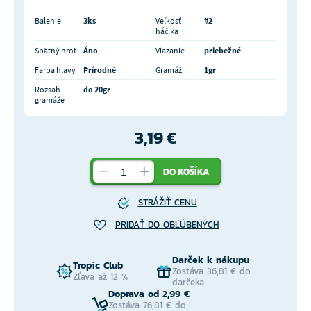
Balenie
3ks
Veľkosť
#2
háčika
Spätný hrot
Áno
Viazanie
priebežné
Farba hlavy
Prírodné
Gramáž
1gr
Rozsah
do 20gr
gramáže
3,19 €
DO KOŠÍKA
STRÁŽIŤ CENU
PRIDAŤ DO OBĽÚBENÝCH
Darček k nákupu
Tropic Club
Zostáva 36,81 € do
Zľava až 12 %
darčeka
Doprava od 2,99 €
Zostáva 76,81 € do