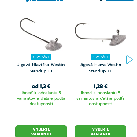
bezpečné zadržanie nástrahy s minimálnym
poškodením.
Prírodná leštená farba
Tenký drôt, ultra ostrý háčik
13 VARIÁNT
6 VARIÁNT
Čierne poniklované prevedenie háčika
Jigová Hlavička Westin
Jigová Hlava Westin
Keeper systém pre skvelú priľnavosť nástrahy
Standup LT
Standup LT
Produkt je k dispozícii v niekoľkých hmotnostných a
od 1,2 €
1,28 €
Ihneď k odoslaniu 5
Ihneď k odoslaniu 5
veľkostných variantoch pre optimálnu všestrannosť
variantov a ďalšie podľa
variantov a ďalšie podľa
dostupnosti
dostupnosti
pri rôznych technikách rybolovu.
VYBERTE
VYBERTE
VARIANTU
VARIANTU