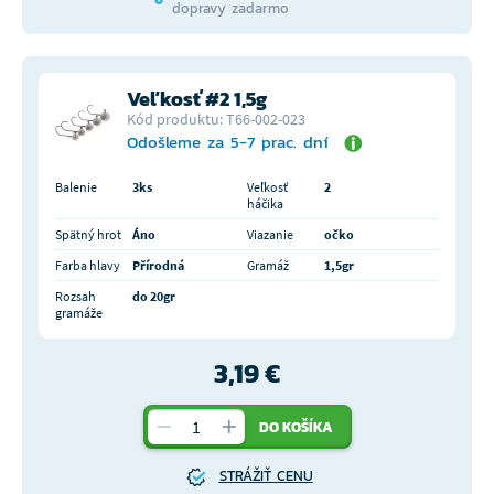
dopravy zadarmo
Veľkosť #2 1,5g
Kód produktu: T66-002-023
Odošleme za 5-7 prac. dní
Balenie
3ks
Veľkosť
2
háčika
Spätný hrot
Áno
Viazanie
očko
Farba hlavy
Přírodná
Gramáž
1,5gr
Rozsah
do 20gr
gramáže
3,19 €
DO KOŠÍKA
STRÁŽIŤ CENU