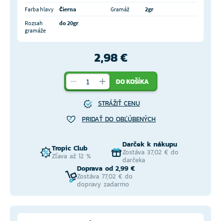
Farba hlavy
Čierna
Gramáž
2gr
Rozsah
do 20gr
gramáže
2,98 €
DO KOŠÍKA
STRÁŽIŤ CENU
PRIDAŤ DO OBĽÚBENÝCH
Darček k nákupu
Tropic Club
Zostáva 37,02 € do
Zľava až 12 %
darčeka
Doprava od 2,99 €
Zostáva 77,02 € do
dopravy zadarmo