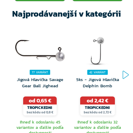
Najprodávanejší v kategórii
77 VARIÁNT
42 VARIÁNT
Jigová Hlavička Savage
5ks - Jigová Hlavička
J
Gear Ball Jighead
Delphin Bomb
od 0,65 €
od 2,42 €
TROPICKEDNI
TROPICKEDNI
bez kódu od 0,8 €
bez kódu od 2,72 €
Ihneď k odoslaniu 45
Ihneď k odoslaniu 32
variantov a ďalšie podľa
variantov a ďalšie podľa
dostupnosti
dostupnosti