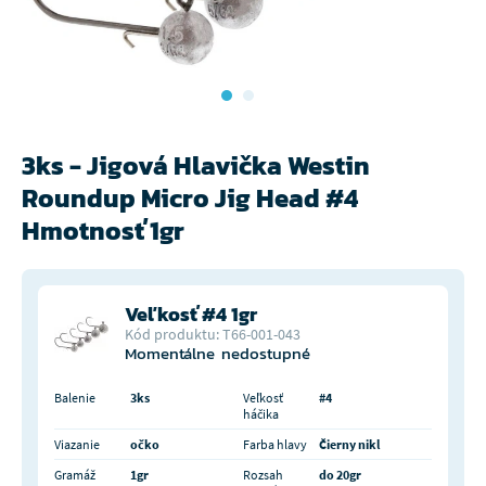
3ks - Jigová Hlavička Westin
Roundup Micro Jig Head #4
Hmotnosť 1gr
Veľkosť #4 1gr
Kód produktu: T66-001-043
Momentálne nedostupné
Balenie
3ks
Veľkosť
#4
háčika
Viazanie
očko
Farba hlavy
Čierny nikl
Gramáž
1gr
Rozsah
do 20gr