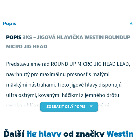
Popis
POPIS
3KS - JIGOVÁ HLAVIČKA WESTIN ROUNDUP
MICRO JIG HEAD
Predstavujeme rad ROUND UP MICRO JIG HEAD LEAD,
navrhnutý pre maximálnu presnosť s malými
mäkkými nástrahami. Tieto jigové hlavy disponujú
ultra ostrými, kovanými háčikmi z jemného drôtu
vysoko uhlíkovej ocele a presne tvarovanými
ZOBRAZIŤ CELÝ POPIS
olovenými hlavičkami, ktoré zaisťujú dokonalé
padnutie nástrahy. Integrovaný nerezový drôtový
Ďalší
jig hlavy
od značky
Westin
držiak s keeper systémom a odolný hrot zaručujú