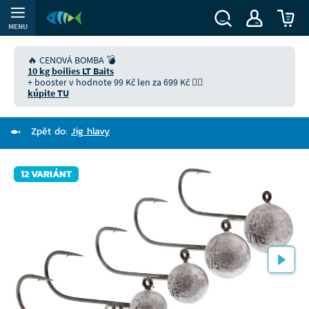
MENU
🔥 CENOVÁ BOMBA 💣
10 kg boilies LT Baits
+ booster v hodnote 99 Kč len za 699 Kč 👉🏻
kúpite TU
Zpět do:
Jig hlavy
12 VARIÁNT