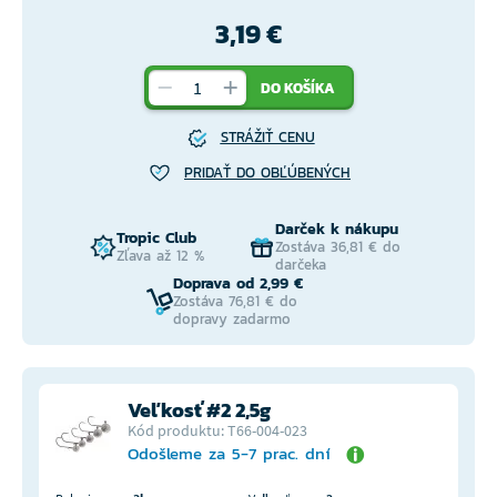
3,19 €
DO KOŠÍKA
STRÁŽIŤ CENU
PRIDAŤ DO OBĽÚBENÝCH
Darček k nákupu
Tropic Club
Zostáva 36,81 € do
Zľava až 12 %
darčeka
Doprava od 2,99 €
Zostáva 76,81 € do
dopravy zadarmo
Veľkosť #2 2,5g
Kód produktu: T66-004-023
Odošleme za 5-7 prac. dní