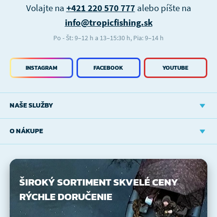
Volajte na
+421 220 570 777
alebo píšte na
info@tropicfishing.sk
Po - Št: 9–12 h a 13–15:30 h, Pia: 9–14 h
INSTAGRAM
FACEBOOK
YOUTUBE
NAŠE SLUŽBY
O NÁKUPE
ŠIROKÝ SORTIMENT
SKVELÉ CENY
RÝCHLE DORUČENIE