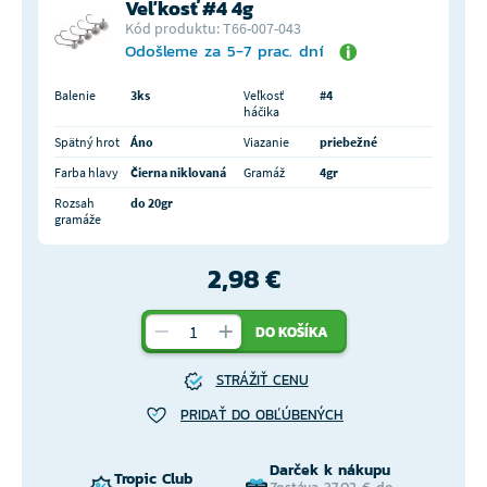
Veľkosť #4 4g
Kód produktu: T66-007-043
Odošleme za 5-7 prac. dní
Balenie
3ks
Veľkosť
#4
háčika
Spätný hrot
Áno
Viazanie
priebežné
Farba hlavy
Čierna niklovaná
Gramáž
4gr
Rozsah
do 20gr
gramáže
2,98 €
DO KOŠÍKA
STRÁŽIŤ CENU
PRIDAŤ DO OBĽÚBENÝCH
Darček k nákupu
Tropic Club