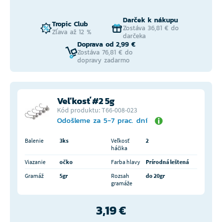
Darček k nákupu
Tropic Club
Zostáva 36,81 € do
Zľava až 12 %
darčeka
Doprava od 2,99 €
Zostáva 76,81 € do
dopravy zadarmo
Veľkosť #2 5g
Kód produktu: T66-008-023
Odošleme za 5-7 prac. dní
Balenie
3ks
Veľkosť
2
háčika
Viazanie
očko
Farba hlavy
Prírodná leštená
Gramáž
5gr
Rozsah
do 20gr
gramáže
3,19 €