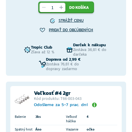
DO KOŠÍKA
STRÁŽIŤ CENU
PRIDAŤ DO OBĽÚBENÝCH
Darček k nákupu
Tropic Club
Zostáva 36,81 € do
Zľava až 12 %
darčeka
Doprava od 2,99 €
Zostáva 76,81 € do
dopravy zadarmo
Veľkosť #4 2gr
Kód produktu: T66-003-043
Odošleme za 5-7 prac. dní
Balenie
3ks
Veľkosť
4
háčika
Spätný hrot
Áno
Viazanie
očko