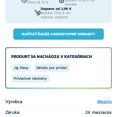
Zostáva 37,02 € do
Zľava až 12 %
darčeka
Doprava od 2,99 €
Zostáva 77,02 € do
dopravy zadarmo
NAČÍTAŤ ĎALŠIE 3 NEDOSTUPNÉ VARIANTY
PRODUKT SA NACHÁDZA V KATEGÓRIACH
Jig hlavy
Záťaže pre prívlač
Prívlačové nástrahy
Výrobca
Westin
Záruka
24 mesiacov