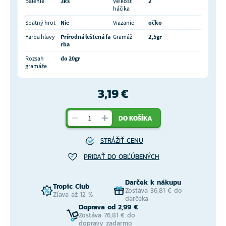
Balenie
3ks
Veľkosť
2
háčika
Spätný hrot
Nie
Viazanie
očko
Farba hlavy
Prírodná leštená fa
Gramáž
2,5gr
rba
Rozsah
do 20gr
gramáže
3,19 €
DO KOŠÍKA
STRÁŽIŤ CENU
PRIDAŤ DO OBĽÚBENÝCH
Darček k nákupu
Tropic Club
Zostáva 36,81 € do
Zľava až 12 %
darčeka
Doprava od 2,99 €
Zostáva 76,81 € do
dopravy zadarmo