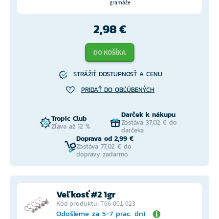
gramáže
2,98 €
DO KOŠÍKA
STRÁŽIŤ DOSTUPNOSŤ A CENU
PRIDAŤ DO OBĽÚBENÝCH
Darček k nákupu
Tropic Club
Zostáva 37,02 € do
Zľava až 12 %
darčeka
Doprava od 2,99 €
Zostáva 77,02 € do
dopravy zadarmo
Veľkosť #2 1gr
Kód produktu: T66-001-023
Odošleme za 5-7 prac. dní