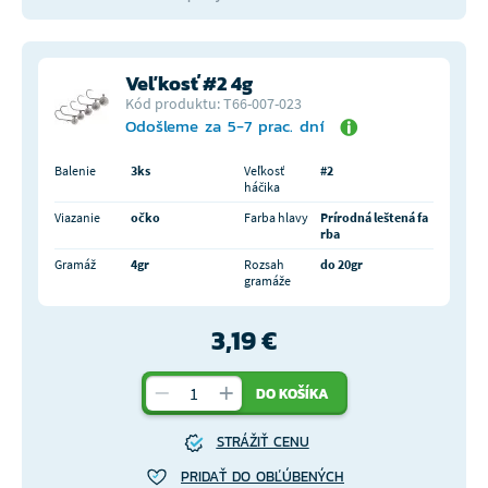
Veľkosť #2 4g
Kód produktu: T66-007-023
Odošleme za 5-7 prac. dní
Balenie
3ks
Veľkosť
#2
háčika
Viazanie
očko
Farba hlavy
Prírodná leštená fa
rba
Gramáž
4gr
Rozsah
do 20gr
gramáže
3,19 €
DO KOŠÍKA
STRÁŽIŤ CENU
PRIDAŤ DO OBĽÚBENÝCH