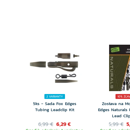
2 VARIANTY
10% ZĽA
5ks - Sada Fox Edges
Zostava na M
Tubing Leadclip Kit
Edges Naturals
Lead Clip
6,99 €
6,29 €
5,99 €
5