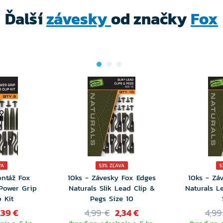
Ďalší
závesky
od značky
Fox
VA
53% ZĽAVA
5
ontáž Fox
10ks - Závesky Fox Edges
10ks - Zá
 Power Grip
Naturals Slik Lead Clip &
Naturals L
 Kit
Pegs Size 10
,39 €
4,99 €
2,34 €
4,99