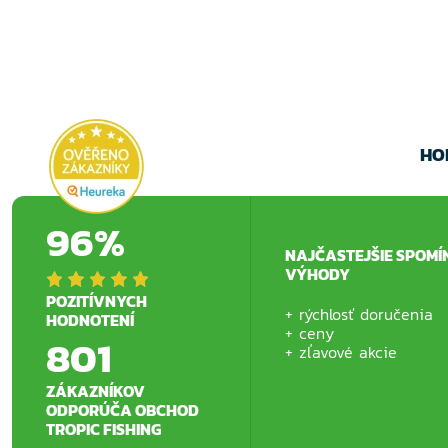
HO
96%
NAJČASTEJŠIE SPOMÍ
VÝHODY
POZITÍVNYCH
rýchlosť doručenia
HODNOTENÍ
ceny
801
zľavové akcie
ZÁKAZNÍKOV
ODPORÚČA OBCHOD
TROPIC FISHING