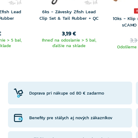
Zfish Lead
6ks - Závesky Zfish Lead
1
 Rubber
Clip Set & Tail Rubber + QC
10ks - Klip
sCAMO
€
3,19 €
3,3
ie > 5 bal,
Ihneď na odoslanie > 5 bal,
sklade
ďalšie na sklade
Odošleme 
Doprava pri nákupe od 80 € zadarmo
Benefity pre stálych aj nových zákazníkov