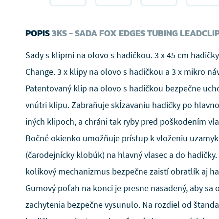
POPIS
3KS - SADA FOX EDGES TUBING LEADCLIP 
Sady s klipmi na olovo s hadičkou. 3 x 45 cm hadičky,
Change. 3 x klipy na olovo s hadičkou a 3 x mikro ná
Patentovaný klip na olovo s hadičkou bezpečne ucho
vnútri klipu. Zabraňuje skĺzavaniu hadičky po hlavnom
iných klipoch, a chráni tak ryby pred poškodením vl
Bočné okienko umožňuje prístup k vloženiu uzamyka
(čarodejnícky klobúk) na hlavný vlasec a do hadičky
kolíkový mechanizmus bezpečne zaistí obratlík aj ha
Gumový poťah na konci je presne nasadený, aby sa o
zachytenia bezpečne vysunulo. Na rozdiel od štanda