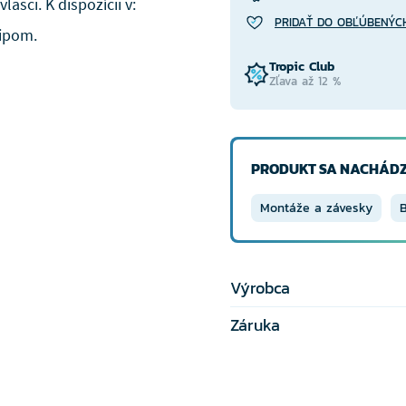
asci. K dispozícii v:
PRIDAŤ DO OBĽÚBENÝC
lipom.
Tropic Club
Zľava až 12 %
PRODUKT SA NACHÁDZ
Montáže a závesky
B
Výrobca
Záruka