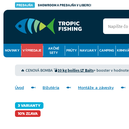
PREDAJŇA
SHOWROOM A PREDAJŇA V LIBERCI
AKČNÉ
NOVINKY
VÝPREDAJE
PRÚTY
NAVIJAKY
CAMPING
KRMIV
SETY
🔥 CENOVÁ BOMBA 💣
10 kg boilies LT Baits
+ booster v hodnote 9
Úvod
Bižutéria
Montáže a závesky
3 VARIANTY
10% ZĽAVA