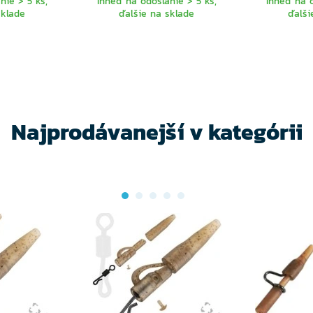
nie > 5 ks,
Ihneď na odoslanie > 5 ks,
Ihneď na o
sklade
ďalšie na sklade
ďalši
Najprodávanejší v kategórii