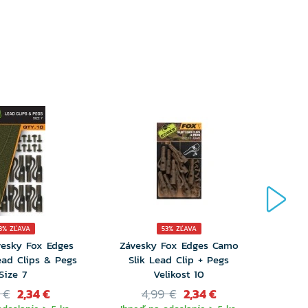
3% ZĽAVA
53% ZĽAVA
vesky Fox Edges
Závesky Fox Edges Camo
Sada 
ead Clips & Pegs
Slik Lead Clip + Pegs
Size 7
Velikost 10
 €
2,34 €
4,99 €
2,34 €