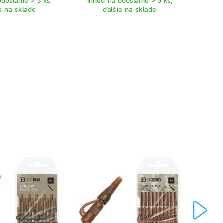
doslanie > 5 ks,
Ihneď na odoslanie > 5 ks,
e na sklade
ďalšie na sklade
Ihne