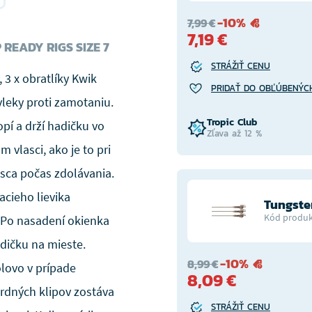
-10%
7,99 €
7,19 €
READY RIGS SIZE 7
STRÁŽIŤ CENU
 3 x obratlíky Kwik
PRIDAŤ DO OBĽÚBENÝC
vleky proti zamotaniu.
Tropic Club
pí a drží hadičku vo
Zľava až 12 %
 vlasci, ako je to pri
asca počas zdolávania.
cieho lievika
Tungste
Kód produk
. Po nasadení okienka
dičku na mieste.
-10%
8,99 €
lovo v prípade
8,09 €
rdných klipov zostáva
STRÁŽIŤ CENU