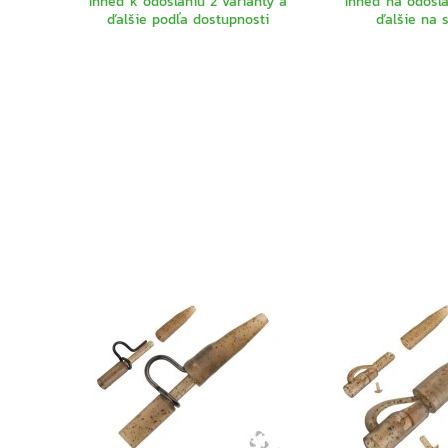
Ihneď k odoslaniu 2 varianty a
Ihneď na odosla
ďalšie podľa dostupnosti
ďalšie na 
VYBERTE
VARIANTU