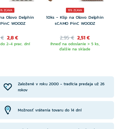
6ks 
5% ZĽAVA
15% ZĽAVA
Clip 
 na Olovo Delphin
10ks - Klip na Olovo Delphin
 PinC WOODZ
sCAMO PinC WOODZ
 €
2,8 €
2,95 €
2,51 €
Ihneď
do 2-4 prac. dní
Ihneď na odoslanie > 5 ks,
ďalšie na sklade
Založené v roku 2000 - tradícia predaja už 26
rokov
Možnosť vrátenia tovaru do 14 dní