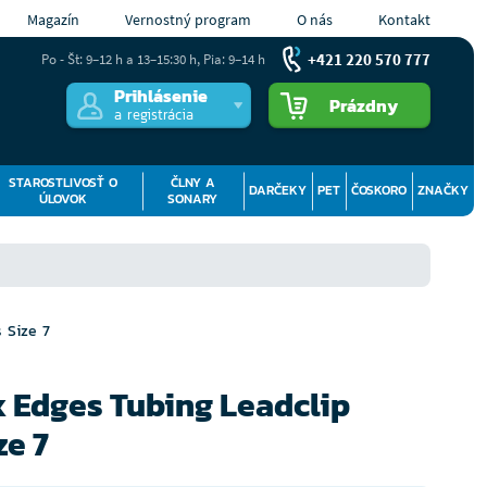
Magazín
Vernostný program
O nás
Kontakt
+421 220 570 777
Po - Št: 9–12 h a 13–15:30 h, Pia: 9–14 h
Prihlásenie
Prázdny
a registrácia
STAROSTLIVOSŤ O
ČLNY A
DARČEKY
PET
ČOSKORO
ZNAČKY
ÚLOVOK
SONARY
 Size 7
x Edges Tubing Leadclip
ze 7