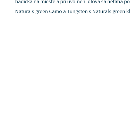
hadička na mieste a pri uvoľnení olova sa neťahá po vl
Naturals green Camo a Tungsten s Naturals green k