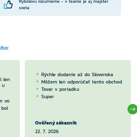
Rybolovu rozumieme - v teame je aj majster
sveta
níkov
Rýchle dodanie až do Slovenska
l len
Môžem len odporúčať tento obchod
 u
Tovar v poriadku
Super
m vo
 bol
Ověřený zákazník
22. 7. 2026