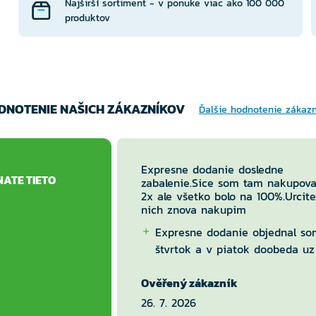
Najširší sortiment - v ponuke viac ako 100 000
produktov
DNOTENIE NAŠICH ZÁKAZNÍKOV
Ďalšie hodnotenie zákaz
Expresne dodanie dosledne
NATE TIETO
zabalenie.Sice som tam nakupova
2x ale všetko bolo na 100%.Urcite
nich znova nakupim
Expresne dodanie objednal so
štvrtok a v piatok doobeda uz
balik v boxe.
Ověřený zákazník
Nic
26. 7. 2026