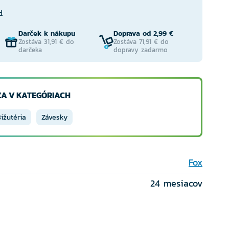
H
Darček k nákupu
Doprava od 2,99 €
Zostáva 31,91 € do
Zostáva 71,91 € do
darčeka
dopravy zadarmo
A V KATEGÓRIACH
ižutéria
Závesky
Fox
24 mesiacov