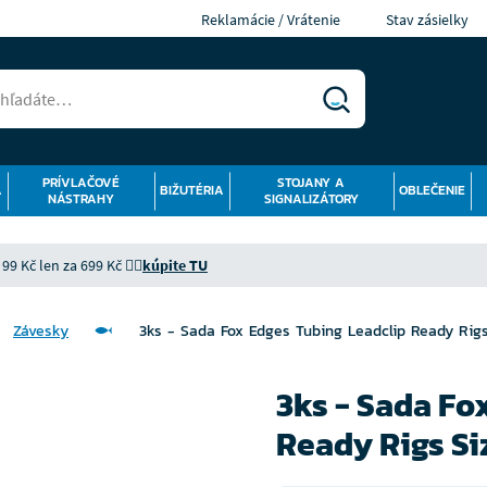
Reklamácie / Vrátenie
Stav zásielky
PRÍVLAČOVÉ
STOJANY A
Á
BIŽUTÉRIA
OBLEČENIE
NÁSTRAHY
SIGNALIZÁTORY
9 Kč len za 699 Kč 👉🏻
kúpite TU
Závesky
3ks - Sada Fox Edges Tubing Leadclip Ready Rigs
3ks - Sada Fo
Ready Rigs Si