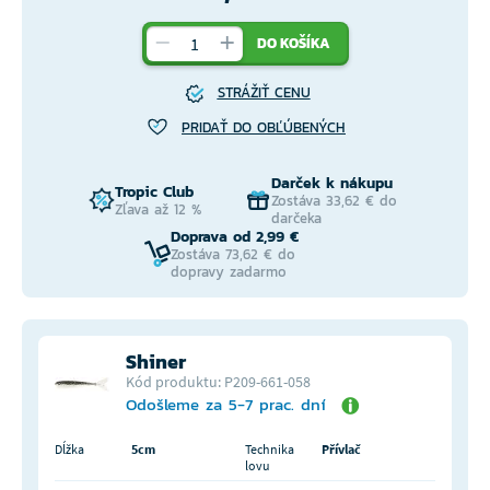
DO KOŠÍKA
STRÁŽIŤ CENU
PRIDAŤ DO OBĽÚBENÝCH
Darček k nákupu
Tropic Club
Zostáva 33,62 € do
Zľava až 12 %
darčeka
Doprava od 2,99 €
Zostáva 73,62 € do
dopravy zadarmo
Shiner
Kód produktu: P209-661-058
Odošleme za 5-7 prac. dní
Dĺžka
5cm
Technika
Přívlač
lovu