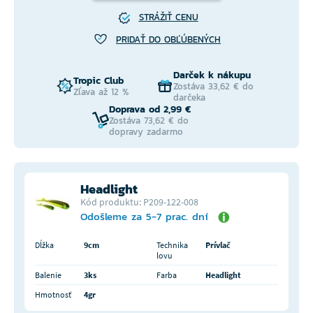
STRÁŽIŤ CENU
PRIDAŤ DO OBĽÚBENÝCH
Darček k nákupu
Tropic Club
Zostáva 33,62 € do
Zľava až 12 %
darčeka
Doprava od 2,99 €
Zostáva 73,62 € do
dopravy zadarmo
Headlight
Kód produktu: P209-122-008
Odošleme za 5-7 prac. dní
Dĺžka
9cm
Technika
Prívlač
lovu
Balenie
3ks
Farba
Headlight
Hmotnosť
4gr