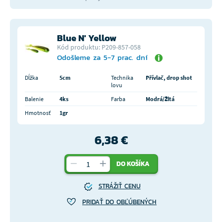
Blue N' Yellow
Kód produktu: P209-857-058
Odošleme za 5-7 prac. dní
Dĺžka
5cm
Technika
Přívlač, drop shot
lovu
Balenie
4ks
Farba
Modrá/Žltá
Hmotnosť
1gr
6,38 €
DO KOŠÍKA
STRÁŽIŤ CENU
PRIDAŤ DO OBĽÚBENÝCH