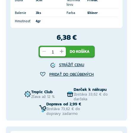
lovu
Balenie
3ks
Farba
Shiner
Hmotnosť
4gr
6,38 €
DO KOŠÍKA
STRÁŽIŤ CENU
PRIDAŤ DO OBĽÚBENÝCH
Darček k nákupu
Tropic Club
Zostáva 33,62 € do
Zľava až 12 %
darčeka
Doprava od 2,99 €
Zostáva 73,62 € do
dopravy zadarmo