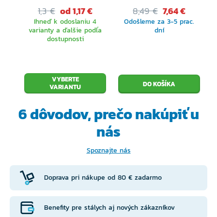
Loaded Lure Pack 3gr
1,3 €
od 1,17 €
8,49 €
7,64 €
4cm
Ihneď k odoslaniu 4
Odošleme za 3-5 prac.
varianty a ďalšie podľa
dní
dostupnosti
VYBERTE
VARIANTU
6 dôvodov, prečo
nakúpiť u
nás
Spoznajte nás
Doprava pri nákupe od 80 € zadarmo
Benefity pre stálych aj nových zákazníkov