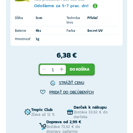
Odošleme za 5-7 prac. dní
Dĺžka
5cm
Technika
Přívlač
lovu
Balenie
4ks
Farba
Secret UV
Hmotnosť
1g
6,38 €
DO KOŠÍKA
STRÁŽIŤ CENU
PRIDAŤ DO OBĽÚBENÝCH
Darček k nákupu
Tropic Club
Zostáva 33,62 € do
Zľava až 12 %
darčeka
Doprava od 2,99 €
Zostáva 73,62 € do
dopravy zadarmo