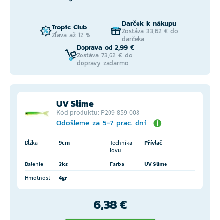
Darček k nákupu
Tropic Club
Zostáva 33,62 € do
Zľava až 12 %
darčeka
Doprava od 2,99 €
Zostáva 73,62 € do
dopravy zadarmo
UV Slime
Kód produktu: P209-859-008
Odošleme za 5-7 prac. dní
Dĺžka
9cm
Technika
Přívlač
lovu
Balenie
3ks
Farba
UV Slime
Hmotnosť
4gr
6,38 €