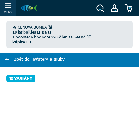
MENU
🔥 CENOVÁ BOMBA 💣
10 kg boilies LT Baits
+ booster v hodnote 99 Kč len za 699 Kč 👉🏻
kúpite TU
Zpět do:
Twistery a gruby
12 VARIÁNT