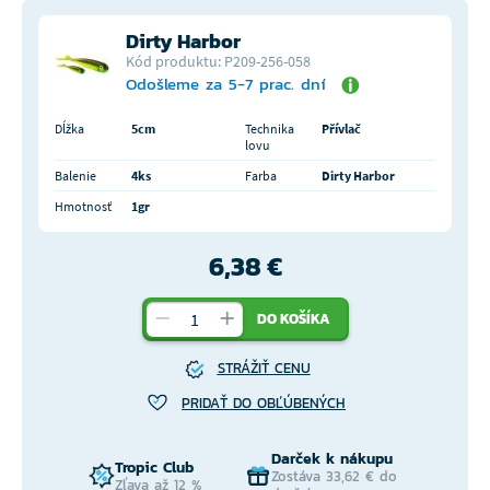
Dirty Harbor
Kód produktu: P209-256-058
Odošleme za 5-7 prac. dní
Dĺžka
5cm
Technika
Přívlač
lovu
Balenie
4ks
Farba
Dirty Harbor
Hmotnosť
1gr
6,38 €
DO KOŠÍKA
STRÁŽIŤ CENU
PRIDAŤ DO OBĽÚBENÝCH
Darček k nákupu
Tropic Club
Zostáva 33,62 € do
Zľava až 12 %