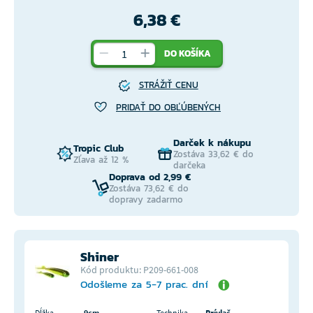
6,38 €
DO KOŠÍKA
STRÁŽIŤ CENU
PRIDAŤ DO OBĽÚBENÝCH
Darček k nákupu
Tropic Club
Zostáva 33,62 € do
Zľava až 12 %
darčeka
Doprava od 2,99 €
Zostáva 73,62 € do
dopravy zadarmo
Shiner
Kód produktu: P209-661-008
Odošleme za 5-7 prac. dní
Dĺžka
9cm
Technika
Prívlač