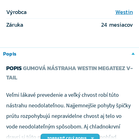
Výrobca
Westin
Záruka
24 mesiacov
Popis
POPIS
GUMOVÁ NÁSTRAHA WESTIN MEGATEEZ V-
TAIL
Veľmi lákavé prevedenie a veľký chvost robí túto
nástrahu neodolateľnou. Najjemnejšie pohyby špičky
prútu rozpohybujú nepravidelne chvost aj telo vo
vode neodolateľným spôsobom. Aj chladnokrvní
dravci si túto nástrahu zamilujú na prvý pohľad.
ZOBRAZIŤ CELÝ POPIS