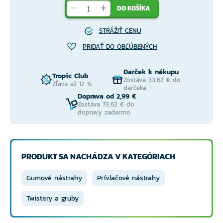
DO KOŠÍKA
STRÁŽIŤ CENU
PRIDAŤ DO OBĽÚBENÝCH
Darček k nákupu
Tropic Club
Zostáva 33,62 € do
Zľava až 12 %
darčeka
Doprava od 2,99 €
Zostáva 73,62 € do
dopravy zadarmo
PRODUKT SA NACHÁDZA V KATEGÓRIACH
Gumové nástrahy
Prívlačové nástrahy
Twistery a gruby