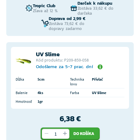
Darček k nákupu
Tropic Club
Zostáva 33,62 € do
Zľava až 12 %
darčeka
Doprava od 2,99 €
Zostáva 73,62 € do
dopravy zadarmo
UV Slime
Kód produktu: P209-859-058
Odošleme za 5-7 prac. dní
Dĺžka
5cm
Technika
Přívlač
lovu
Balenie
4ks
Farba
UV Slime
Hmotnosť
1gr
6,38 €
DO KOŠÍKA