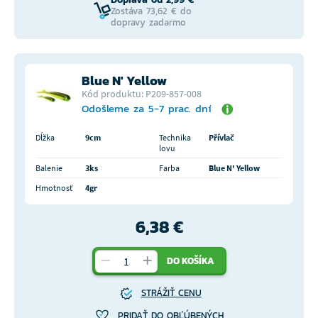
Zostáva 73,62 € do
dopravy zadarmo
Blue N' Yellow
Kód produktu: P209-857-008
Odošleme za 5-7 prac. dní
Dĺžka
9cm
Technika
Přívlač
lovu
Balenie
3ks
Farba
Blue N' Yellow
Hmotnosť
4gr
6,38 €
DO KOŠÍKA
STRÁŽIŤ CENU
PRIDAŤ DO OBĽÚBENÝCH