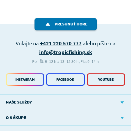
PRESUNÚŤ HORE
Volajte na
+421 220 570 777
alebo píšte na
info@tropicfishing.sk
Po - Št: 9–12 h a 13–15:30 h, Pia: 9–14 h
INSTAGRAM
FACEBOOK
YOUTUBE
NAŠE SLUŽBY
O NÁKUPE