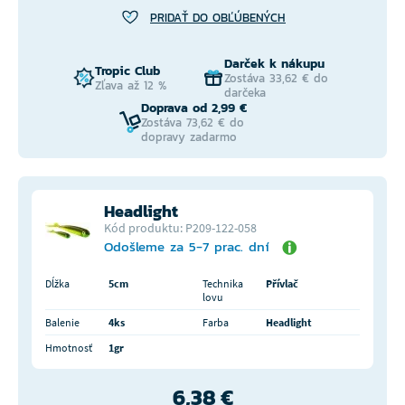
PRIDAŤ DO OBĽÚBENÝCH
Darček k nákupu
Tropic Club
Zostáva 33,62 € do
Zľava až 12 %
darčeka
Doprava od 2,99 €
Zostáva 73,62 € do
dopravy zadarmo
Headlight
Kód produktu: P209-122-058
Odošleme za 5-7 prac. dní
Dĺžka
5cm
Technika
Přívlač
lovu
Balenie
4ks
Farba
Headlight
Hmotnosť
1gr
6,38 €