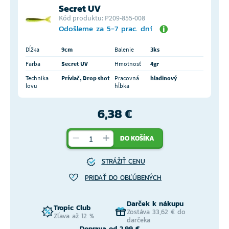
Secret UV
Kód produktu: P209-855-008
Odošleme za 5-7 prac. dní
Dĺžka
9cm
Balenie
3ks
Farba
Secret UV
Hmotnosť
4gr
Technika
Prívlač, Drop shot
Pracovná
hladinový
lovu
hĺbka
6,38 €
DO KOŠÍKA
STRÁŽIŤ CENU
PRIDAŤ DO OBĽÚBENÝCH
Darček k nákupu
Tropic Club
Zostáva 33,62 € do
Zľava až 12 %
darčeka
Doprava od 2,99 €