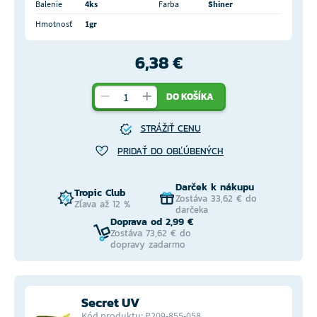
Balenie
4ks
Farba
Shiner
Hmotnosť
1gr
6,38 €
DO KOŠÍKA
STRÁŽIŤ CENU
PRIDAŤ DO OBĽÚBENÝCH
Darček k nákupu
Tropic Club
Zostáva 33,62 € do
Zľava až 12 %
darčeka
Doprava od 2,99 €
Zostáva 73,62 € do
dopravy zadarmo
Secret UV
Kód produktu: P209-855-058