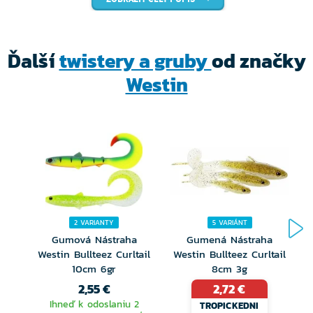
Bez toxických ftalátov
Ďalší
twistery a gruby
od značky
XL tail prevedenie chvosta
Westin
Realistický vzhľad (dvojvrstvová technológia)
3D „ghost“ oči
Vynikajúci pre drop shot
Skvelý pre drop shot ale aj ostatné spôsoby prívlača.
2 VARIANTY
5 VARIÁNT
Gumová Nástraha
Gumená Nástraha
Westin Bullteez Curltail
Westin Bullteez Curltail
10cm 6gr
8cm 3g
2,55 €
2,72 €
Ihneď k odoslaniu 2
TROPICKEDNI