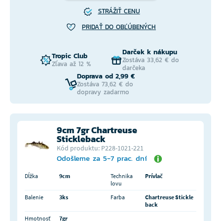
STRÁŽIŤ CENU
PRIDAŤ DO OBĽÚBENÝCH
Darček k nákupu
Tropic Club
Zostáva 33,62 € do
Zľava až 12 %
darčeka
Doprava od 2,99 €
Zostáva 73,62 € do
dopravy zadarmo
9cm 7gr Chartreuse
Stickleback
Kód produktu: P228-1021-221
Odošleme za 5-7 prac. dní
Dĺžka
9cm
Technika
Prívlač
lovu
Balenie
3ks
Farba
Chartreuse Stickle
back
Hmotnosť
7gr