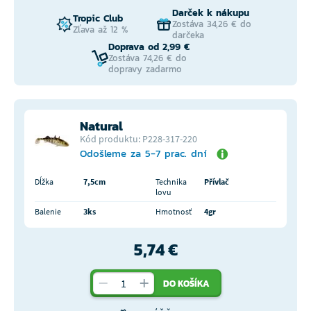
Darček k nákupu
Tropic Club
Zostáva 34,26 € do
Zľava až 12 %
darčeka
Doprava od 2,99 €
Zostáva 74,26 € do
dopravy zadarmo
Natural
Kód produktu: P228-317-220
Odošleme za 5-7 prac. dní
Dĺžka
7,5cm
Technika
Přívlač
lovu
Balenie
3ks
Hmotnosť
4gr
5,74 €
DO KOŠÍKA