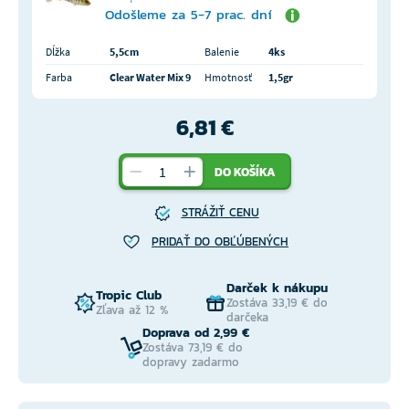
Odošleme za 5-7 prac. dní
Dĺžka
5,5cm
Balenie
4ks
Farba
Clear Water Mix 9
Hmotnosť
1,5gr
6,81 €
DO KOŠÍKA
STRÁŽIŤ CENU
PRIDAŤ DO OBĽÚBENÝCH
Darček k nákupu
Tropic Club
Zostáva 33,19 € do
Zľava až 12 %
darčeka
Doprava od 2,99 €
Zostáva 73,19 € do
dopravy zadarmo