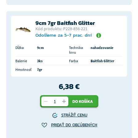
9cm 7gr Baitfish Glitter
Kód produktu: P228-856-221
Odošleme za 5-7 prac. dní
Dĺžka
9cm
Technika
nahadzovanie
lovu
Balenie
3ks
Farba
Baitfish Glitter
Hmotnosť
7gr
6,38 €
DO KOŠÍKA
STRÁŽIŤ CENU
PRIDAŤ DO OBĽÚBENÝCH