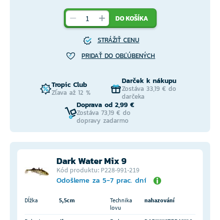
DO KOŠÍKA
STRÁŽIŤ CENU
PRIDAŤ DO OBĽÚBENÝCH
Darček k nákupu
Tropic Club
Zostáva 33,19 € do
Zľava až 12 %
darčeka
Doprava od 2,99 €
Zostáva 73,19 € do
dopravy zadarmo
Dark Water Mix 9
Kód produktu: P228-991-219
Odošleme za 5-7 prac. dní
Dĺžka
5,5cm
Technika
nahazování
lovu