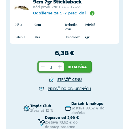
9cm 7gr Stickleback
Kód produktu: P228-317-221
Odošleme za 5-7 prac. dní
Dĺžka
9cm
Technika
Prívlač
lovu
Balenie
3ks
Hmotnosť
7gr
6,38 €
DO KOŠÍKA
STRÁŽIŤ CENU
PRIDAŤ DO OBĽÚBENÝCH
Darček k nákupu
Tropic Club
Zostáva 33,62 € do
Zľava až 12 %
darčeka
Doprava od 2,99 €
Zostáva 73,62 € do
dopravy zadarmo