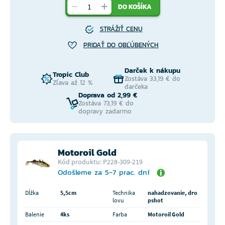
DO KOŠÍKA
STRÁŽIŤ CENU
PRIDAŤ DO OBĽÚBENÝCH
Darček k nákupu
Tropic Club
Zostáva 33,19 € do
Zľava až 12 %
darčeka
Doprava od 2,99 €
Zostáva 73,19 € do
dopravy zadarmo
Motoroil Gold
Kód produktu: P228-309-219
Odošleme za 5-7 prac. dní
Dĺžka
5,5cm
Technika
nahadzovanie, dro
lovu
pshot
Balenie
4ks
Farba
Motoroil Gold