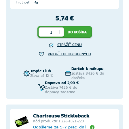
Hmotnosť
4g
5,74 €
DO KOŠÍKA
STRÁŽIŤ CENU
PRIDAŤ DO OBĽÚBENÝCH
Darček k nákupu
Tropic Club
Zostáva 34,26 € do
Zľava až 12 %
darčeka
Doprava od 2,99 €
Zostáva 74,26 € do
dopravy zadarmo
Chartreuse Stickleback
Kód produktu: P228-1021-220
Odošleme za 5-7 prac. dní