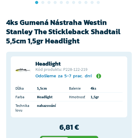
4ks Gumená Nástraha Westin
Stanley The Stickleback Shadtail
5,5cm 1,5gr Headlight
Headlight
Kód produktu: P228-122-219
Odošleme za 5-7 prac. dní
Dĺžka
5,5cm
Balenie
4ks
Farba
Headlight
Hmotnosť
1,5gr
Technika
nahazování
lovu
6,81 €