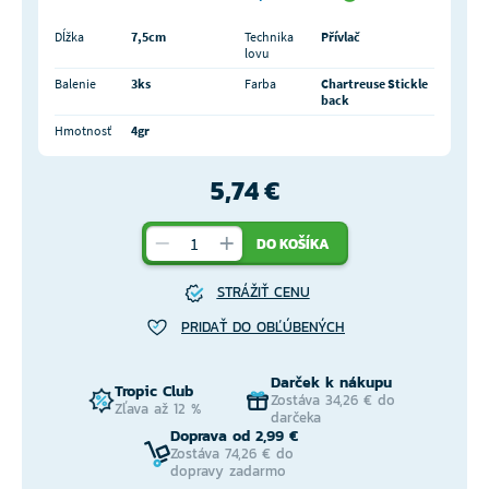
Dĺžka
7,5cm
Technika
Přívlač
lovu
Balenie
3ks
Farba
Chartreuse Stickle
back
Hmotnosť
4gr
5,74 €
DO KOŠÍKA
STRÁŽIŤ CENU
PRIDAŤ DO OBĽÚBENÝCH
Darček k nákupu
Tropic Club
Zostáva 34,26 € do
Zľava až 12 %
darčeka
Doprava od 2,99 €
Zostáva 74,26 € do
dopravy zadarmo