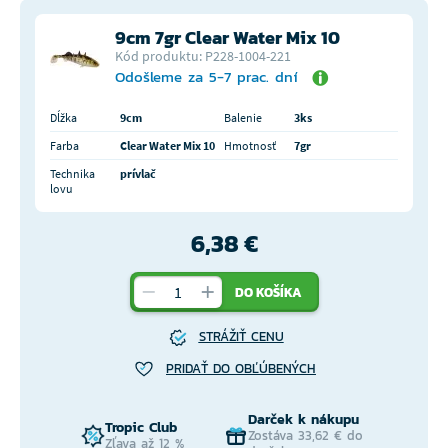
9cm 7gr Clear Water Mix 10
Kód produktu: P228-1004-221
Odošleme za 5-7 prac. dní
Dĺžka
9cm
Balenie
3ks
Farba
Clear Water Mix 10
Hmotnosť
7gr
Technika
prívlač
lovu
6,38 €
DO KOŠÍKA
STRÁŽIŤ CENU
PRIDAŤ DO OBĽÚBENÝCH
Darček k nákupu
Tropic Club
Zostáva 33,62 € do
Zľava až 12 %