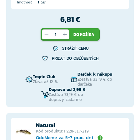
Hmotnosť
1,5gr
6,81 €
DO KOŠÍKA
STRÁŽIŤ CENU
PRIDAŤ DO OBĽÚBENÝCH
Darček k nákupu
Tropic Club
Zostáva 33,19 € do
Zľava až 12 %
darčeka
Doprava od 2,99 €
Zostáva 73,19 € do
dopravy zadarmo
Natural
Kód produktu: P228-317-219
Odošleme za 5-7 prac. dní