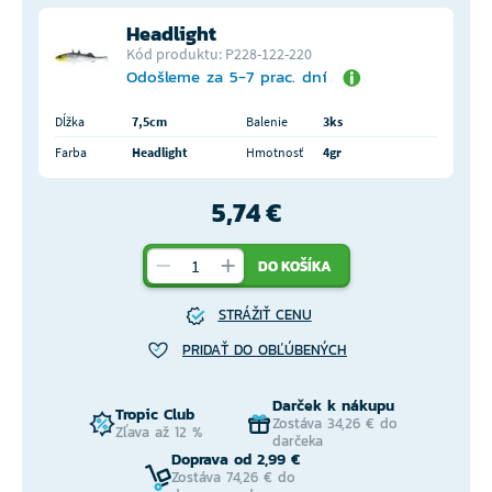
Headlight
Kód produktu: P228-122-220
Odošleme za 5-7 prac. dní
Dĺžka
7,5cm
Balenie
3ks
Farba
Headlight
Hmotnosť
4gr
5,74 €
DO KOŠÍKA
STRÁŽIŤ CENU
PRIDAŤ DO OBĽÚBENÝCH
Darček k nákupu
Tropic Club
Zostáva 34,26 € do
Zľava až 12 %
darčeka
Doprava od 2,99 €
Zostáva 74,26 € do