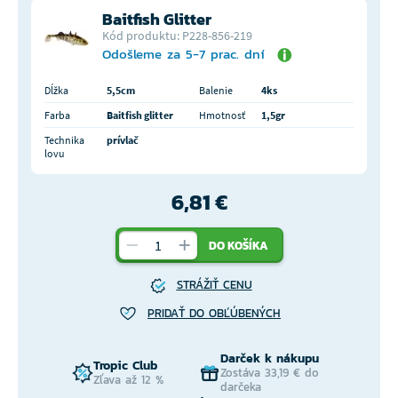
Baitfish Glitter
Kód produktu: P228-856-219
Odošleme za 5-7 prac. dní
Dĺžka
5,5cm
Balenie
4ks
Farba
Baitfish glitter
Hmotnosť
1,5gr
Technika
prívlač
lovu
6,81 €
DO KOŠÍKA
STRÁŽIŤ CENU
PRIDAŤ DO OBĽÚBENÝCH
Darček k nákupu
Tropic Club
Zostáva 33,19 € do
Zľava až 12 %
darčeka