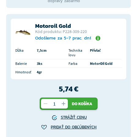
dopravy zadarmo
Motoroil Gold
Kód produktu: P228-309-220
Odošleme za 5-7 prac. dní
Dĺžka
7,5cm
Technika
Přívlač
lovu
Balenie
3ks
Farba
MotorOil Gold
Hmotnosť
4gr
5,74 €
DO KOŠÍKA
STRÁŽIŤ CENU
PRIDAŤ DO OBĽÚBENÝCH