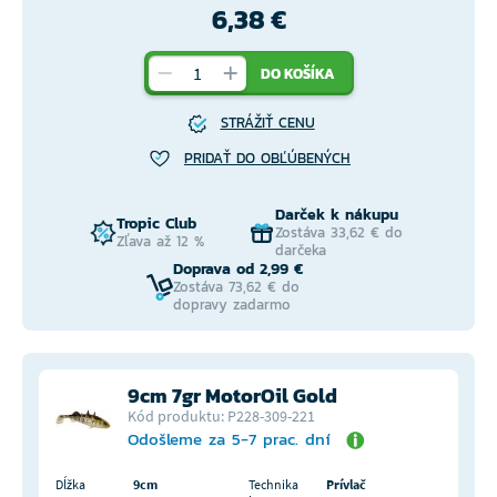
6,38 €
DO KOŠÍKA
STRÁŽIŤ CENU
PRIDAŤ DO OBĽÚBENÝCH
Darček k nákupu
Tropic Club
Zostáva 33,62 € do
Zľava až 12 %
darčeka
Doprava od 2,99 €
Zostáva 73,62 € do
dopravy zadarmo
9cm 7gr MotorOil Gold
Kód produktu: P228-309-221
Odošleme za 5-7 prac. dní
Dĺžka
9cm
Technika
Prívlač