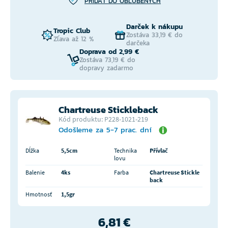
PRIDAŤ DO OBĽÚBENÝCH
Darček k nákupu
Tropic Club
Zostáva 33,19 € do
Zľava až 12 %
darčeka
Doprava od 2,99 €
Zostáva 73,19 € do
dopravy zadarmo
Chartreuse Stickleback
Kód produktu: P228-1021-219
Odošleme za 5-7 prac. dní
Dĺžka
5,5cm
Technika
Přívlač
lovu
Balenie
4ks
Farba
Chartreuse Stickle
back
Hmotnosť
1,5gr
6,81 €