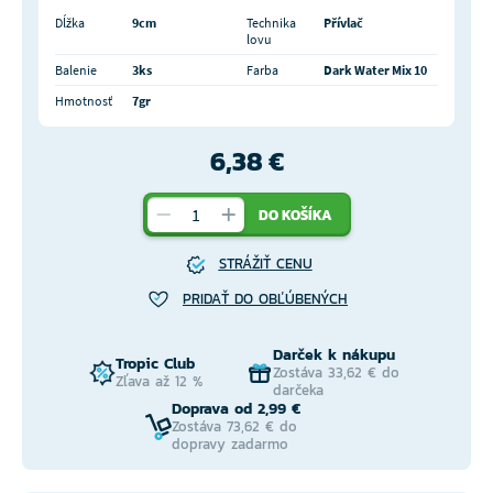
Dĺžka
9cm
Technika
Přívlač
lovu
Balenie
3ks
Farba
Dark Water Mix 10
Hmotnosť
7gr
6,38 €
DO KOŠÍKA
STRÁŽIŤ CENU
PRIDAŤ DO OBĽÚBENÝCH
Darček k nákupu
Tropic Club
Zostáva 33,62 € do
Zľava až 12 %
darčeka
Doprava od 2,99 €
Zostáva 73,62 € do
dopravy zadarmo