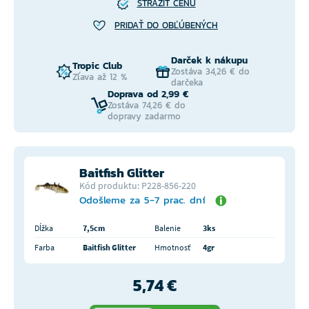
STRÁŽIŤ CENU
PRIDAŤ DO OBĽÚBENÝCH
Darček k nákupu
Tropic Club
Zostáva 34,26 € do
Zľava až 12 %
darčeka
Doprava od 2,99 €
Zostáva 74,26 € do
dopravy zadarmo
Baitfish Glitter
Kód produktu: P228-856-220
Odošleme za 5-7 prac. dní
Dĺžka
7,5cm
Balenie
3ks
Farba
Baitfish Glitter
Hmotnosť
4gr
5,74 €