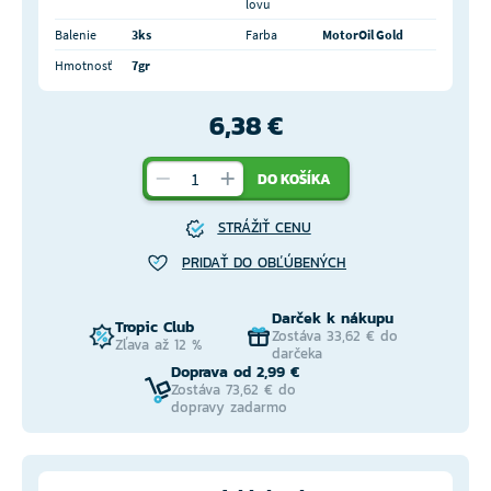
lovu
Balenie
3ks
Farba
MotorOil Gold
Hmotnosť
7gr
6,38 €
DO KOŠÍKA
STRÁŽIŤ CENU
PRIDAŤ DO OBĽÚBENÝCH
Darček k nákupu
Tropic Club
Zostáva 33,62 € do
Zľava až 12 %
darčeka
Doprava od 2,99 €
Zostáva 73,62 € do
dopravy zadarmo