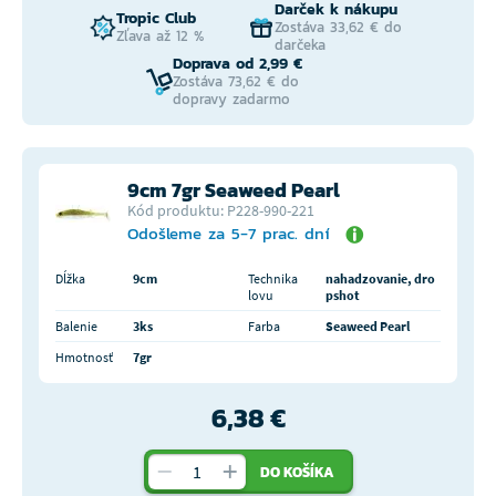
Darček k nákupu
Tropic Club
Zostáva 33,62 € do
Zľava až 12 %
darčeka
Doprava od 2,99 €
Zostáva 73,62 € do
dopravy zadarmo
9cm 7gr Seaweed Pearl
Kód produktu: P228-990-221
Odošleme za 5-7 prac. dní
Dĺžka
9cm
Technika
nahadzovanie, dro
lovu
pshot
Balenie
3ks
Farba
Seaweed Pearl
Hmotnosť
7gr
6,38 €
DO KOŠÍKA