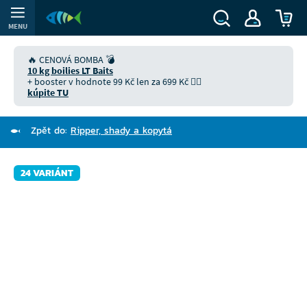
MENU
🔥 CENOVÁ BOMBA 💣
10 kg boilies LT Baits
+ booster v hodnote 99 Kč len za 699 Kč 👉🏻
kúpite TU
Zpět do:
Ripper, shady a kopytá
24 VARIÁNT