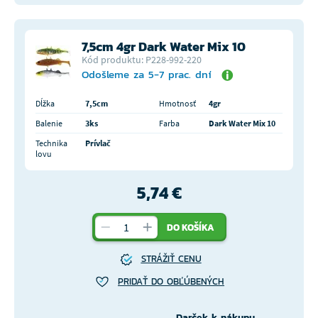
7,5cm 4gr Dark Water Mix 10
Kód produktu: P228-992-220
Odošleme za 5-7 prac. dní
Dĺžka
7,5cm
Hmotnosť
4gr
Balenie
3ks
Farba
Dark Water Mix 10
Technika
Prívlač
lovu
5,74 €
DO KOŠÍKA
STRÁŽIŤ CENU
PRIDAŤ DO OBĽÚBENÝCH
Darček k nákupu