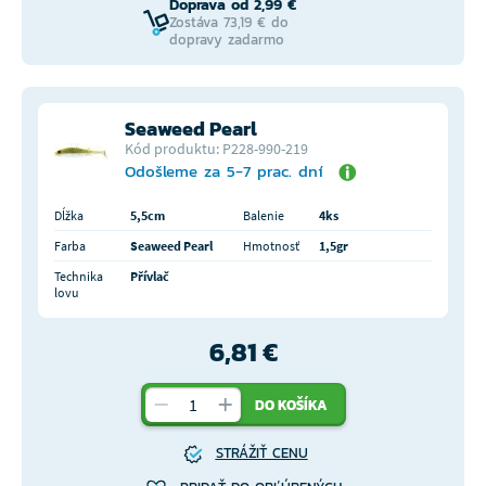
Doprava od 2,99 €
Zostáva 73,19 € do
dopravy zadarmo
Seaweed Pearl
Kód produktu: P228-990-219
Odošleme za 5-7 prac. dní
Dĺžka
5,5cm
Balenie
4ks
Farba
Seaweed Pearl
Hmotnosť
1,5gr
Technika
Přívlač
lovu
6,81 €
DO KOŠÍKA
STRÁŽIŤ CENU