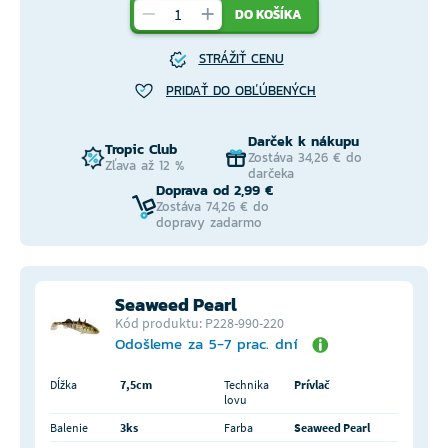
DO KOŠÍKA
STRÁŽIŤ CENU
PRIDAŤ DO OBĽÚBENÝCH
Darček k nákupu
Tropic Club
Zostáva 34,26 € do
Zľava až 12 %
darčeka
Doprava od 2,99 €
Zostáva 74,26 € do
dopravy zadarmo
Seaweed Pearl
Kód produktu: P228-990-220
Odošleme za 5-7 prac. dní
Dĺžka
7,5cm
Technika
Prívlač
lovu
Balenie
3ks
Farba
Seaweed Pearl