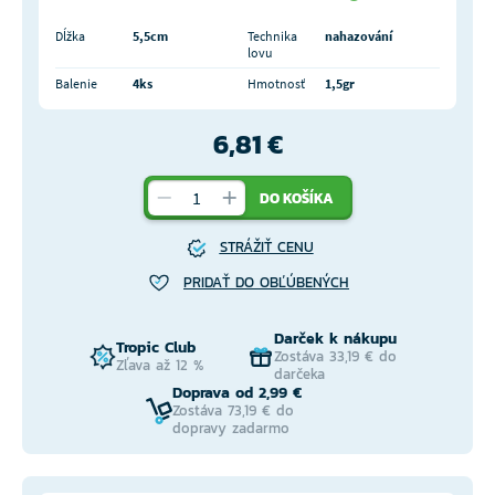
Dĺžka
5,5cm
Technika
nahazování
lovu
Balenie
4ks
Hmotnosť
1,5gr
6,81 €
DO KOŠÍKA
STRÁŽIŤ CENU
PRIDAŤ DO OBĽÚBENÝCH
Darček k nákupu
Tropic Club
Zostáva 33,19 € do
Zľava až 12 %
darčeka
Doprava od 2,99 €
Zostáva 73,19 € do
dopravy zadarmo