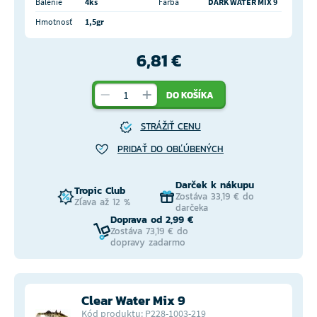
Balenie
4ks
Farba
DARK WATER MIX 9
Hmotnosť
1,5gr
6,81 €
DO KOŠÍKA
STRÁŽIŤ CENU
PRIDAŤ DO OBĽÚBENÝCH
Darček k nákupu
Tropic Club
Zostáva 33,19 € do
Zľava až 12 %
darčeka
Doprava od 2,99 €
Zostáva 73,19 € do
dopravy zadarmo
Clear Water Mix 9
Kód produktu: P228-1003-219