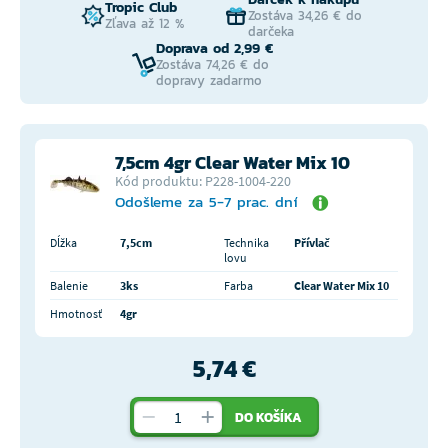
Tropic Club
Zostáva 34,26 € do
Zľava až 12 %
darčeka
Doprava od 2,99 €
Zostáva 74,26 € do
dopravy zadarmo
7,5cm 4gr Clear Water Mix 10
Kód produktu: P228-1004-220
Odošleme za 5-7 prac. dní
Dĺžka
7,5cm
Technika
Přívlač
lovu
Balenie
3ks
Farba
Clear Water Mix 10
Hmotnosť
4gr
5,74 €
DO KOŠÍKA