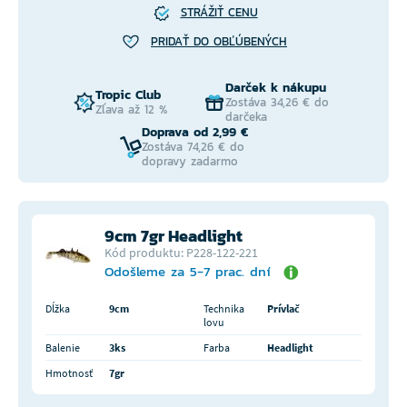
STRÁŽIŤ CENU
PRIDAŤ DO OBĽÚBENÝCH
Darček k nákupu
Tropic Club
Zostáva 34,26 € do
Zľava až 12 %
darčeka
Doprava od 2,99 €
Zostáva 74,26 € do
dopravy zadarmo
9cm 7gr Headlight
Kód produktu: P228-122-221
Odošleme za 5-7 prac. dní
Dĺžka
9cm
Technika
Prívlač
lovu
Balenie
3ks
Farba
Headlight
Hmotnosť
7gr