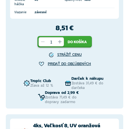
háčika
Viazanie
závesné
8,51 €
DO KOŠÍKA
STRÁŽIŤ CENU
PRIDAŤ DO OBĽÚBENÝCH
Darček k nákupu
Tropic Club
Zostáva 31,49 € do
Zľava až 12 %
darčeka
Doprava od 2,99 €
Zostáva 71,49 € do
dopravy zadarmo
4ks, Veľkosť 8, UV oranžová