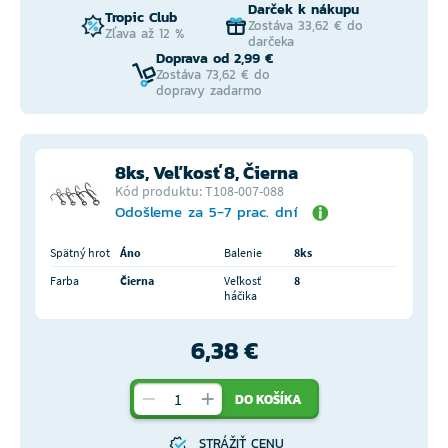
Darček k nákupu
Tropic Club
Zostáva 33,62 € do
Zľava až 12 %
darčeka
Doprava od 2,99 €
Zostáva 73,62 € do
dopravy zadarmo
8ks, Veľkosť 8, Čierna
Kód produktu: T108-007-088
Odošleme za 5-7 prac. dní
Spätný hrot
Áno
Balenie
8ks
Farba
Čierna
Veľkosť
8
háčika
6,38 €
DO KOŠÍKA
STRÁŽIŤ CENU