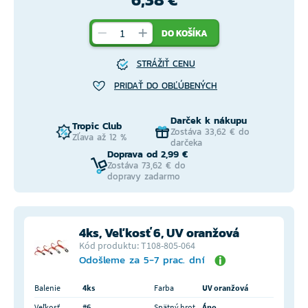
DO KOŠÍKA
STRÁŽIŤ CENU
PRIDAŤ DO OBĽÚBENÝCH
Darček k nákupu
Tropic Club
Zostáva 33,62 € do
Zľava až 12 %
darčeka
Doprava od 2,99 €
Zostáva 73,62 € do
dopravy zadarmo
4ks, Veľkosť 6, UV oranžová
Kód produktu: T108-805-064
Odošleme za 5-7 prac. dní
Balenie
4ks
Farba
UV oranžová
Veľkosť
#6
Spätný hrot
Áno