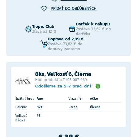
PRIDAŤ DO OBĽÚBENÝCH
Darček k nákupu
Tropic Club
Zostáva 33,62 € do
Zľava až 12 %
darčeka
Doprava od 2,99 €
Zostáva 73,62 € do
dopravy zadarmo
8ks, Veľkosť 6, Čierna
Kód produktu: T108-007-069
Odošleme za 5-7 prac. dní
Spätný hrot
Áno
Viazanie
očko
Balenie
8ks
Farba
Čierna
Veľkosť
#6
háčika
6,38 €