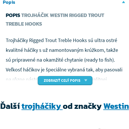
Popis
POPIS
TROJHÁČIK WESTIN RIGGED TROUT
TREBLE HOOKS
Trojháčiky Rigged Trout Treble Hooks sú ultra ostré
kvalitné háčiky s už namontovaným krúžkom, takže
sú pripravené na okamžité chytanie (ready to fish).
Veľkosť háčikov je špeciálne vybraná tak, aby pasovali
na rôzne nástrahy. Háčiky sú balené v kvalitnej
ZOBRAZIŤ CELÝ POPIS
krabičke, ktorú je možné znovu a znovu otvoriť a
zavrieť.
Ďalší
trojháčiky
od značky
Westin
Pripravené na voľný pohyb
Ultra ostrý hrot