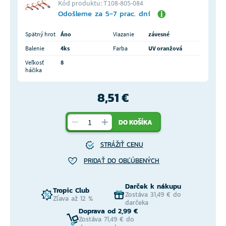
Kód produktu: T108-805-084
Odošleme za 5-7 prac. dní
Spätný hrot
Áno
Viazanie
závesné
Balenie
4ks
Farba
UV oranžová
Veľkosť
8
háčika
8,51 €
DO KOŠÍKA
STRÁŽIŤ CENU
PRIDAŤ DO OBĽÚBENÝCH
Darček k nákupu
Tropic Club
Zostáva 31,49 € do
Zľava až 12 %
darčeka
Doprava od 2,99 €
Zostáva 71,49 € do