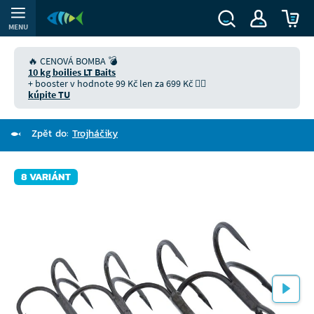
MENU
🔥 CENOVÁ BOMBA 💣
10 kg boilies LT Baits
+ booster v hodnote 99 Kč len za 699 Kč 👉🏻
kúpite TU
Zpět do:
Trojháčiky
8 VARIÁNT