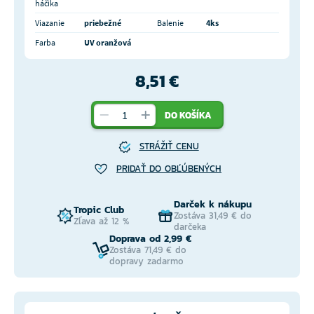
háčika
Viazanie
priebežné
Balenie
4ks
Farba
UV oranžová
8,51 €
DO KOŠÍKA
STRÁŽIŤ CENU
PRIDAŤ DO OBĽÚBENÝCH
Darček k nákupu
Tropic Club
Zostáva 31,49 € do
Zľava až 12 %
darčeka
Doprava od 2,99 €
Zostáva 71,49 € do
dopravy zadarmo