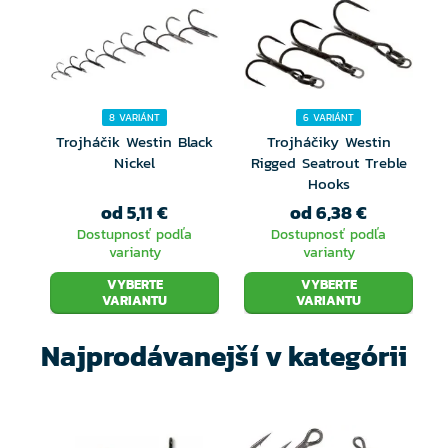
UV farebné
8 VARIÁNT
6 VARIÁNT
Trojháčik Westin Black
Trojháčiky Westin
Nickel
Rigged Seatrout Treble
Hooks
od 5,11 €
od 6,38 €
Dostupnosť podľa
Dostupnosť podľa
varianty
varianty
VYBERTE
VYBERTE
VARIANTU
VARIANTU
Najprodávanejší v kategórii