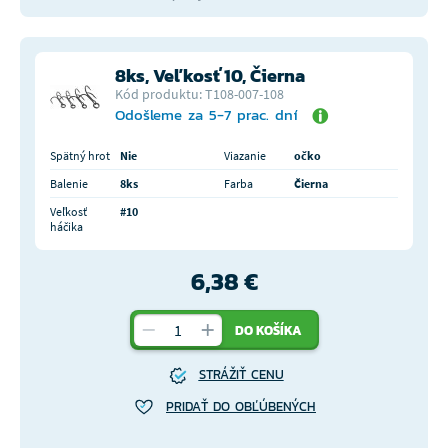
8ks, Veľkosť 10, Čierna
Kód produktu: T108-007-108
Odošleme za 5-7 prac. dní
Spätný hrot
Nie
Viazanie
očko
Balenie
8ks
Farba
Čierna
Veľkosť
#10
háčika
6,38 €
DO KOŠÍKA
STRÁŽIŤ CENU
PRIDAŤ DO OBĽÚBENÝCH