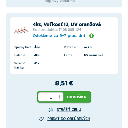
dopravy zadarmo
4ks, Veľkosť 12, UV oranžová
Kód produktu: T108-805-124
Odošleme za 5-7 prac. dní
Spätný hrot
Áno
Viazanie
očko
Balenie
4ks
Farba
UV oranžová
Veľkosť
#12
háčika
8,51 €
DO KOŠÍKA
STRÁŽIŤ CENU
PRIDAŤ DO OBĽÚBENÝCH