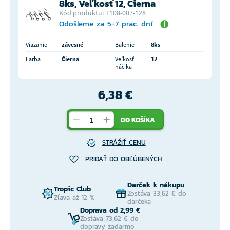
8ks, Veľkosť 12, Čierna
Kód produktu: T108-007-128
Odošleme za 5-7 prac. dní
Viazanie
závesné
Balenie
8ks
Farba
Čierna
Veľkosť
12
háčika
6,38 €
DO KOŠÍKA
STRÁŽIŤ CENU
PRIDAŤ DO OBĽÚBENÝCH
Darček k nákupu
Tropic Club
Zostáva 33,62 € do
Zľava až 12 %
darčeka
Doprava od 2,99 €
Zostáva 73,62 € do
dopravy zadarmo