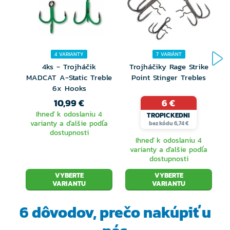
4 VARIANTY
7 VARIÁNT
4ks - Trojháčik
Trojháčiky Rage Strike
MADCAT A-Static Treble
Point Stinger Trebles
6x Hooks
10,99 €
6 €
Ihneď k odoslaniu 4
TROPICKEDNI
varianty a ďalšie podľa
bez kódu 6,74 €
dostupnosti
Ihneď k odoslaniu 4
varianty a ďalšie podľa
dostupnosti
VYBERTE
VYBERTE
VARIANTU
VARIANTU
6 dôvodov, prečo
nakúpiť u