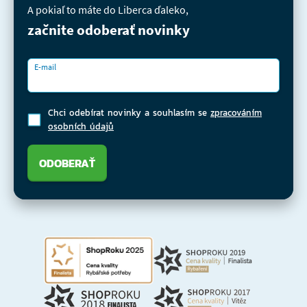
A pokiaľ to máte do Liberca ďaleko,
začnite odoberať novinky
E-mail
Chci odebírat novinky a souhlasím se
zpracováním
osobních údajů
ODOBERAŤ