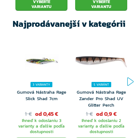
VYBERTE
VYBERTE
VARIANTU
VARIANTU
Najprodávanejší v kategórii
3 VARIANTY
5 VARIÁNT
Gumová Nástraha Rage
Gumová Nástraha Rage
Slick Shad 7cm
Zander Pro Shad UV
Glitter Perch
1 €
od 0,45 €
1 €
od 0,9 €
Ihneď k odoslaniu 3
Ihneď k odoslaniu 2
varianty a ďalšie podľa
varianty a ďalšie podľa
dostupnosti
dostupnosti