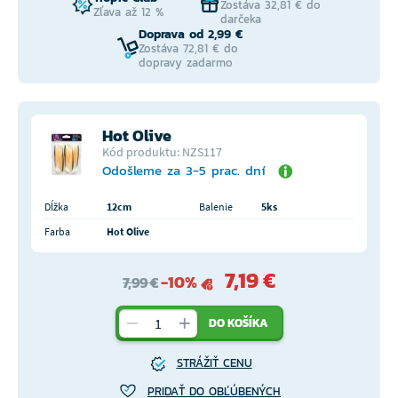
Zostáva 32,81 € do
Zľava až 12 %
darčeka
Doprava od 2,99 €
Zostáva 72,81 € do
dopravy zadarmo
Hot Olive
Kód produktu: NZS117
Odošleme za 3-5 prac. dní
Dĺžka
12cm
Balenie
5ks
Farba
Hot Olive
7,19 €
-10%
7,99 €
DO KOŠÍKA
STRÁŽIŤ CENU
PRIDAŤ DO OBĽÚBENÝCH