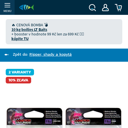
MENU
🔥 CENOVÁ BOMBA 💣
10 kg boilies LT Baits
+ booster v hodnote 99 Kč len za 699 Kč 👉🏻
kúpite TU
Zpět do:
Ripper, shady a kopytá
2 VARIANTY
10% ZĽAVA