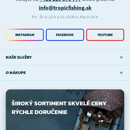
info@tropicfishing.sk
Po - Št: 9–12 h a 13–15:30 h, Pia: 9–14 h
INSTAGRAM
FACEBOOK
YOUTUBE
NAŠE SLUŽBY
O NÁKUPE
ŠIROKÝ SORTIMENT
SKVELÉ CENY
RÝCHLE DORUČENIE