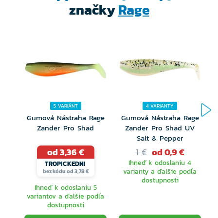
značky
Rage
Dostupné v balení po piatich
5 VARIÁNT
4 VARIANTY
Gumová Nástraha Rage
Gumová Nástraha Rage
Zander Pro Shad
Zander Pro Shad UV
Salt & Pepper
od 3,36 €
1 €
od 0,9 €
Ihneď k odoslaniu 4
TROPICKEDNI
varianty a ďalšie podľa
bez kódu od 3,78 €
dostupnosti
Ihneď k odoslaniu 5
variantov a ďalšie podľa
dostupnosti