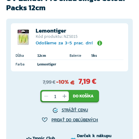
Packs 12cm
Lemontiger
Kód produktu: NZS015
Odošleme za 3-5 prac. dní
Dĺžka
12cm
Balenie
5ks
Farba
Lemontiger
7,19 €
-10%
7,99 €
DO KOŠÍKA
STRÁŽIŤ CENU
PRIDAŤ DO OBĽÚBENÝCH
Darček k nákupu
Tropic Club