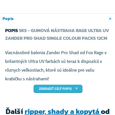
Popis
POPIS
5KS - GUMOVÁ NÁSTRAHA RAGE ULTRA UV
ZANDER PRO SHAD SINGLE COLOUR PACKS 12CM
Viacnásobné balenia Zander Pro Shad od Fox Rage v
brilantných Ultra UV farbách sú teraz k dispozícii v
rôznych veľkostiach, ktoré sú ideálne pre vašu
krabičku s nástrahami!
ZOBRAZIŤ CELÝ POPIS
Nové možnosti viacnásobného balenia Fox
Rage Zander Pro Shad Ultra UV
Ďalší
ripper, shady a kopytá
od
Zavedený vzor chytania rýb