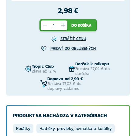
2,98 €
DO KOŠÍKA
STRÁŽIŤ CENU
PRIDAŤ DO OBĽÚBENÝCH
Darček k nákupu
Tropic Club
Zostáva 37,02 € do
Zľava až 12 %
darčeka
Doprava od 2,99 €
Zostáva 77,02 € do
dopravy zadarmo
PRODUKT SA NACHÁDZA V KATEGÓRIACH
Korálky
Hadičky, prevleky, rovnátka a korálky