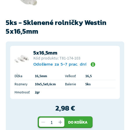
5ks - Sklenené rolničky Westin
5x16,5mm
5x16,5mm
Kód produktu: T81-174-103
Odošleme za 5-7 prac. dní
Dĺžka
16,5mm
Veľkosť
16,5
Rozmery
10x5,5x0,6cm
Balenie
5ks
Hmotnosť
2gr
2,98 €
DO KOŠÍKA