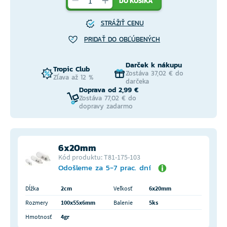
DO KOŠÍKA
STRÁŽIŤ CENU
PRIDAŤ DO OBĽÚBENÝCH
Darček k nákupu
Tropic Club
Zostáva 37,02 € do
Zľava až 12 %
darčeka
Doprava od 2,99 €
Zostáva 77,02 € do
dopravy zadarmo
6x20mm
Kód produktu: T81-175-103
Odošleme za 5-7 prac. dní
Dĺžka
2cm
Veľkosť
6x20mm
Rozmery
100x55x6mm
Balenie
5ks
Hmotnosť
4gr