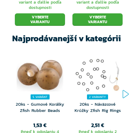
variant a ďalšie podľa
variant a ďalšie podľa
dostupnosti
dostupnosti
VYBERTE
VYBERTE
VARIANTU
VARIANTU
Najprodávanejší v kategórii
5 VARIÁNT
2 VARIANTY
20ks - Gumové Korálky
20ks - Náväzcové
Zfish Rubber Beads
Krúžky Zfish Rig Rings
1,53 €
2,51 €
Ihneď k odoslaniu 4
Ihneď k odoslaniu 2