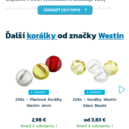
nástrahe zvodný zvuk a vibrácie. Jednoducho ich
ZOBRAZIŤ CELÝ POPIS
umiestnite do chvostovej časti vašej mäkkej nástrahy,
aby ste zvýšili príťažlivosť pre dravcov. Rôzne veľkosti
Ďalší
korálky
od značky
Westin
vyhovujú rôznym veľkostiam nástrah a rôznym rybím
druhom. Vylepšite svoje chytanie s mäkkými
nástrahami začlenením našich sklenených hrkálok a
zvýšte svoje šance na chytenie ďalších dravcov.
Sklenené hrkálky na vylepšenie nástrahy o
extra zvuk
3 VARIANTY
4 VARIANTY
20ks - Plastové Korálky
20ks - Korálky Westin
Dostupné v 3 veľkostiach
Westin 4mm
Glass Beads
2,98 €
od 3,83 €
Ihneď k odoslaniu 1
Ihneď k odoslaniu 1