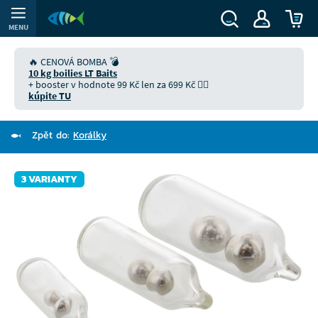
MENU
🔥 CENOVÁ BOMBA 💣
10 kg boilies LT Baits
+ booster v hodnote 99 Kč len za 699 Kč 👉🏻
kúpite TU
Zpět do:
Korálky
3 VARIANTY