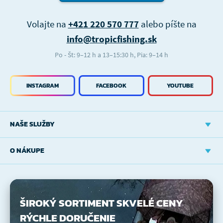
Volajte na
+421 220 570 777
alebo píšte na
info@tropicfishing.sk
Po - Št: 9–12 h a 13–15:30 h, Pia: 9–14 h
INSTAGRAM
FACEBOOK
YOUTUBE
NAŠE SLUŽBY
O NÁKUPE
ŠIROKÝ SORTIMENT
SKVELÉ CENY
RÝCHLE DORUČENIE