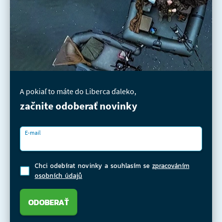
A pokiaľ to máte do Liberca ďaleko,
začnite odoberať novinky
E-mail
Chci odebírat novinky a souhlasím se
zpracováním
osobních údajů
ODOBERAŤ