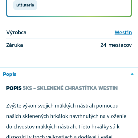
Bižutéria
Výrobca
Westin
Záruka
24 mesiacov
Popis
POPIS
5KS - SKLENENÉ CHRASTÍTKA WESTIN
Zvýšte výkon svojich mäkkých nástrah pomocou
našich sklenených hrkálok navrhnutých na vloženie
do chvostov mäkkých nástrah. Tieto hrkálky sú k
dispozícii v troch veľkostiach a dodávajú vašej