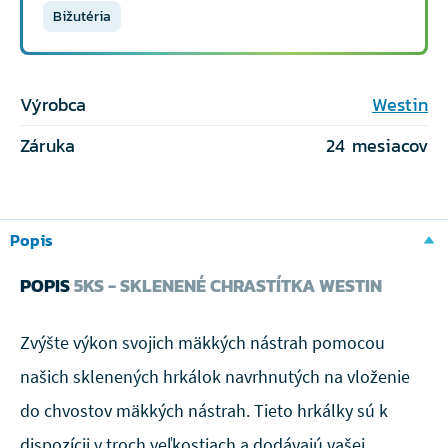
Bižutéria
Výrobca
Westin
Záruka
24 mesiacov
Popis
POPIS
5KS - SKLENENÉ CHRASTÍTKA WESTIN
Zvýšte výkon svojich mäkkých nástrah pomocou
našich sklenených hrkálok navrhnutých na vloženie
do chvostov mäkkých nástrah. Tieto hrkálky sú k
dispozícii v troch veľkostiach a dodávajú vašej