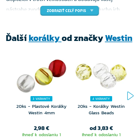
nástrahe zvodný zvuk a vibrácie. Jednoducho ich
ZOBRAZIŤ CELÝ POPIS
umiestnite do chvostovej časti vašej mäkkej nástrahy,
aby ste zvýšili príťažlivosť pre dravcov. Rôzne veľkosti
Ďalší
korálky
od značky
Westin
vyhovujú rôznym veľkostiam nástrah a rôznym rybím
druhom. Vylepšite svoje chytanie s mäkkými
nástrahami začlenením našich sklenených hrkálok a
zvýšte svoje šance na chytenie ďalších dravcov.
Sklenené hrkálky na vylepšenie nástrahy o
extra zvuk
3 VARIANTY
4 VARIANTY
20ks - Plastové Korálky
20ks - Korálky Westin
Dostupné v 3 veľkostiach
Westin 4mm
Glass Beads
2,98 €
od 3,83 €
Ihneď k odoslaniu 1
Ihneď k odoslaniu 1