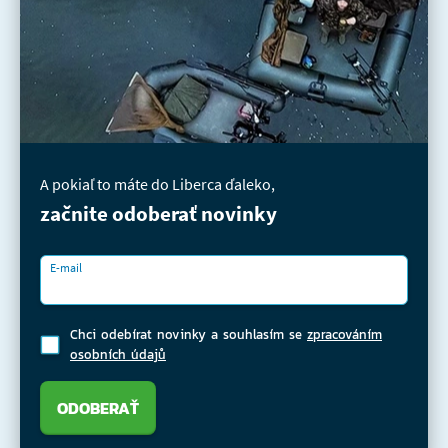
A pokiaľ to máte do Liberca ďaleko,
začnite odoberať novinky
E-mail
Chci odebírat novinky a souhlasím se
zpracováním
osobních údajů
ODOBERAŤ