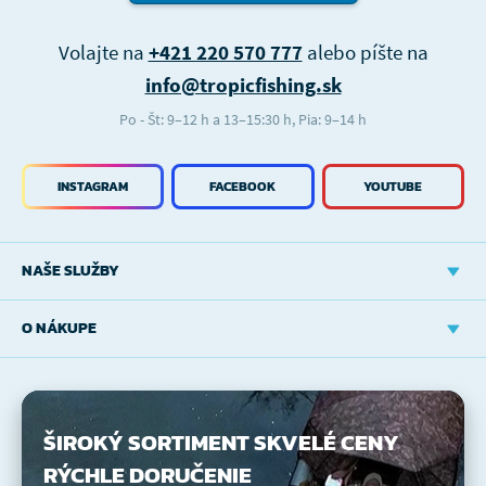
Volajte na
+421 220 570 777
alebo píšte na
info@tropicfishing.sk
Po - Št: 9–12 h a 13–15:30 h, Pia: 9–14 h
INSTAGRAM
FACEBOOK
YOUTUBE
NAŠE SLUŽBY
O NÁKUPE
ŠIROKÝ SORTIMENT
SKVELÉ CENY
RÝCHLE DORUČENIE