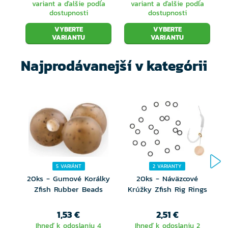
variant a ďalšie podľa
variant a ďalšie podľa
dostupnosti
dostupnosti
VYBERTE
VYBERTE
VARIANTU
VARIANTU
Najprodávanejší v kategórii
5 VARIÁNT
2 VARIANTY
20ks - Gumové Korálky
20ks - Náväzcové
Zfish Rubber Beads
Krúžky Zfish Rig Rings
1,53 €
2,51 €
Ihneď k odoslaniu 4
Ihneď k odoslaniu 2