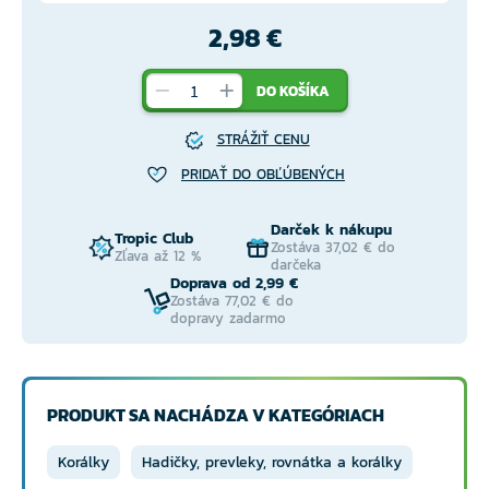
2,98 €
DO KOŠÍKA
STRÁŽIŤ CENU
PRIDAŤ DO OBĽÚBENÝCH
Darček k nákupu
Tropic Club
Zostáva 37,02 € do
Zľava až 12 %
darčeka
Doprava od 2,99 €
Zostáva 77,02 € do
dopravy zadarmo
PRODUKT SA NACHÁDZA V KATEGÓRIACH
Korálky
Hadičky, prevleky, rovnátka a korálky