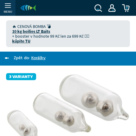
MENU
🔥 CENOVÁ BOMBA 💣
10 kg boilies LT Baits
+ booster v hodnote 99 Kč len za 699 Kč 👉🏻
kúpite TU
Zpět do:
Korálky
3 VARIANTY