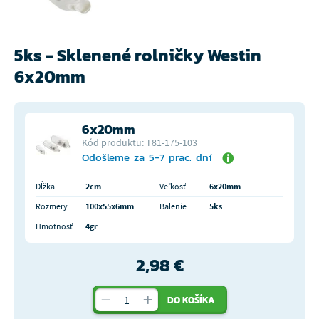
5ks - Sklenené rolničky Westin
6x20mm
6x20mm
Kód produktu: T81-175-103
Odošleme za 5-7 prac. dní
Dĺžka
2cm
Veľkosť
6x20mm
Rozmery
100x55x6mm
Balenie
5ks
Hmotnosť
4gr
2,98 €
DO KOŠÍKA