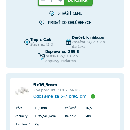
DO KOŠÍKA
STRÁŽIŤ CENU
PRIDAŤ DO OBĽÚBENÝCH
Darček k nákupu
Tropic Club
Zostáva 37,02 € do
Zľava až 12 %
darčeka
Doprava od 2,99 €
Zostáva 77,02 € do
dopravy zadarmo
5x16,5mm
Kód produktu: T81-174-103
Odošleme za 5-7 prac. dní
Dĺžka
16,5mm
Veľkosť
16,5
Rozmery
10x5,5x0,6cm
Balenie
5ks
Hmotnosť
2gr