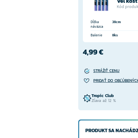
Veľkosť
Kód produk
Dĺžka
38cm
náväzca
Balenie
8ks
4,99 €
STRÁŽIŤ CENU
PRIDAŤ DO OBĽÚBENÝC
Tropic Club
Zľava až 12 %
PRODUKT SA NACHÁDZ