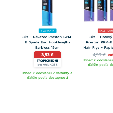
4 VARIANTY
SALE TOR
8ks - Návazec Preston GPM-
8ks - Hotový
B Spade End Hooklengths
Preston KKM-B
Barbless 15cm
Hair Rigs - Rap
3,53 €
4,99 €
od
Ihneď k odoslaniu
TROPICKEDNI
ďalšie podľa d
bez kódu 4,25 €
Ihneď k odoslaniu 2 varianty a
ďalšie podľa dostupnosti
VYBERTE
VYBER
VARIANTU
VARIA