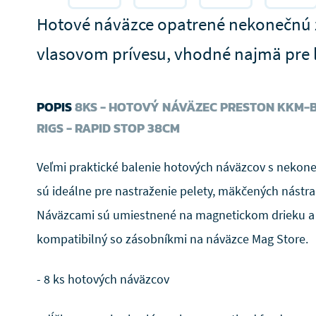
Hotové náväzce opatrené nekonečnú 
vlasovom prívesu, vhodné najmä pre lo
POPIS
8KS - HOTOVÝ NÁVÄZEC PRESTON KKM-B
RIGS - RAPID STOP 38CM
Veľmi praktické balenie hotových náväzcov s nekon
sú ideálne pre nastraženie pelety, mäkčených nástra
Náväzcami sú umiestnené na magnetickom drieku a 
kompatibilný so zásobníkmi na náväzce Mag Store.
- 8 ks hotových náväzcov