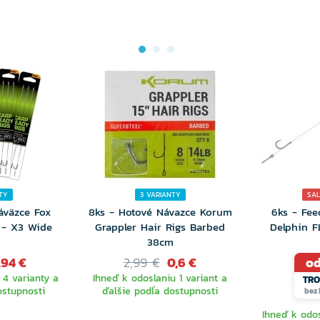
TY
3 VARIANTY
SAL
áväzce Fox
8ks - Hotové Návazce Korum
6ks - Fee
 - X3 Wide
Grappler Hair Rigs Barbed
Delphin F
38cm
,94 €
2,99 €
0,6 €
od
 4 varianty a
Ihneď k odoslaniu 1 variant a
TRO
ostupnosti
ďalšie podľa dostupnosti
bez 
Ihneď k odos