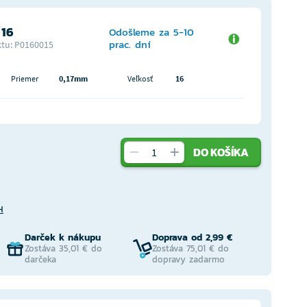
 16
Odošleme za 5-10
prac. dní
tu: P0160015
Priemer
0,17mm
Veľkosť
16
DO KOŠÍKA
H
Darček k nákupu
Doprava od 2,99 €
Zostáva 35,01 € do
Zostáva 75,01 € do
darčeka
dopravy zadarmo