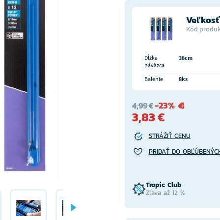
Veľkosť
Kód produk
Dĺžka
38cm
náväzca
Balenie
8ks
-23%
4,99 €
3,83 €
STRÁŽIŤ CENU
PRIDAŤ DO OBĽÚBENÝC
Tropic Club
Zľava až 12 %