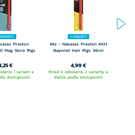
 VARIANTY
3 VARIANTY
vazec Preston
8ks - Návazec Preston KKH
8ks -
0 Mag Store Rigs
Bayonet Hair Rigs 38cm
Bay
4,25 €
4,99 €
slaniu 1 variant a
Ihneď k odoslaniu 2 varianty a
dľa dostupnosti
ďalšie podľa dostupnosti
Ihneď 
ďalš
YBERTE
VYBERTE
RIANTU
VARIANTU