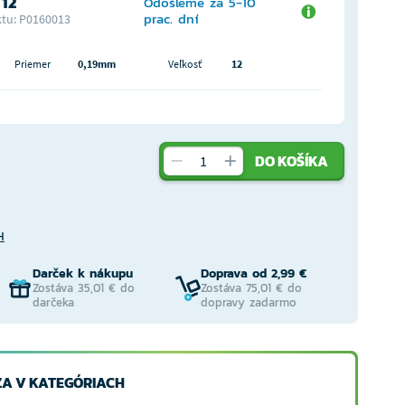
 12
Odošleme za 5-10
prac. dní
tu: P0160013
Priemer
0,19mm
Veľkosť
12
DO KOŠÍKA
H
Darček k nákupu
Doprava od 2,99 €
Zostáva 35,01 € do
Zostáva 75,01 € do
darčeka
dopravy zadarmo
A V KATEGÓRIACH