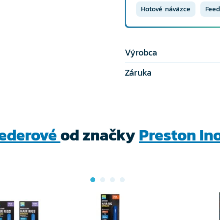
Hotové náväzce
Feed
Výrobca
Záruka
eederové
od značky
Preston In