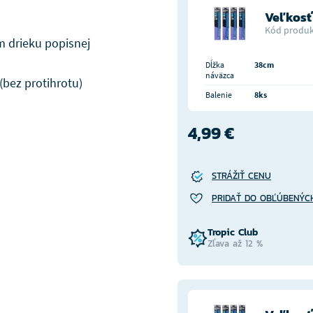
Veľkosť
Kód produk
 drieku popisnej
Dĺžka
38cm
náväzca
bez protihrotu)
Balenie
8ks
4,99 €
STRÁŽIŤ CENU
PRIDAŤ DO OBĽÚBENÝC
Tropic Club
Zľava až 12 %