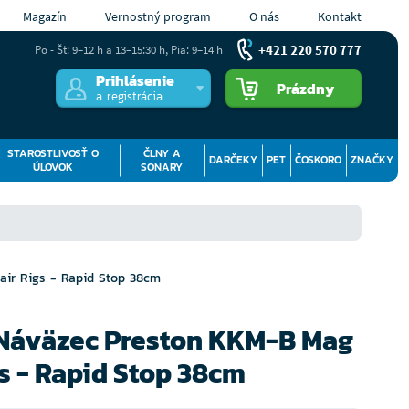
Magazín
Vernostný program
O nás
Kontakt
+421 220 570 777
Po - Št: 9–12 h a 13–15:30 h, Pia: 9–14 h
Prihlásenie
Prázdny
a registrácia
STAROSTLIVOSŤ O
ČLNY A
DARČEKY
PET
ČOSKORO
ZNAČKY
ÚLOVOK
SONARY
air Rigs - Rapid Stop 38cm
 Náväzec Preston KKM-B Mag
gs - Rapid Stop 38cm