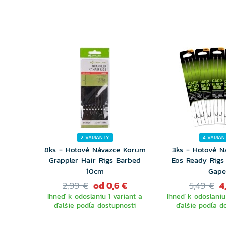
2 VARIANTY
4 VARIAN
8ks - Hotové Návazce Korum
3ks - Hotové N
Grappler Hair Rigs Barbed
Eos Ready Rigs
10cm
Gape
2,99 €
od 0,6 €
5,49 €
4
Ihneď k odoslaniu 1 variant a
Ihneď k odoslaniu
ďalšie podľa dostupnosti
ďalšie podľa d