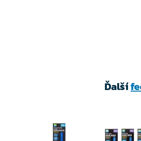
Ďalší
f