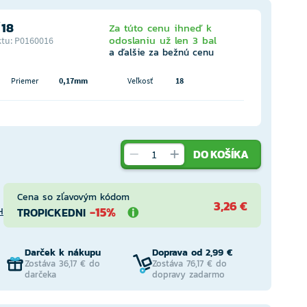
 18
Za túto cenu ihneď k
odoslaniu už len 3 bal
tu: P0160016
a ďalšie za bežnú cenu
Priemer
0,17mm
Veľkosť
18
DO KOŠÍKA
Cena so zľavovým kódom
3,26 €
-15%
TROPICKEDNI
H
Darček k nákupu
Doprava od 2,99 €
Zostáva 36,17 € do
Zostáva 76,17 € do
darčeka
dopravy zadarmo