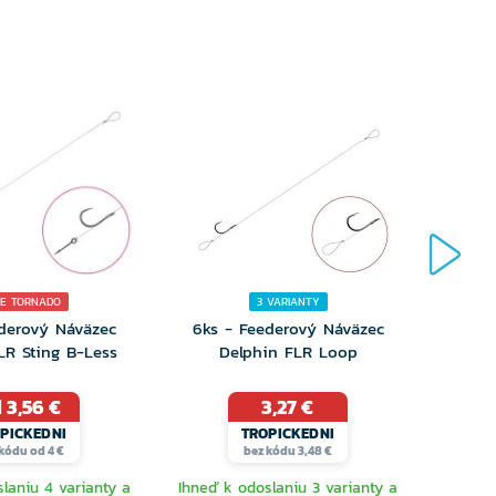
E TORNADO
3 VARIANTY
derový Náväzec
6ks - Feederový Náväzec
Hot
LR Sting B-Less
Delphin FLR Loop
Quic
 3,56 €
3,27 €
Ihneď 
PICKEDNI
TROPICKEDNI
ďalš
kódu od 4 €
bez kódu 3,48 €
laniu 4 varianty a
Ihneď k odoslaniu 3 varianty a