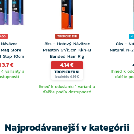
NADO
TROPICKÉ DNI
4
 Náväzec
8ks - Hotový Náväzec
8ks - Ná
 Mag Store
Preston 6"/15cm Kkh-B
Natural N-2
id Stop 10cm
Banded Hair Rig
 3,7 €
4,14 €
 4 varianty a
Ihneď k odo
TROPICKEDNI
ostupnosti
ďalšie po
bez kódu 4,99 €
Ihneď k odoslaniu 1 variant a
ďalšie podľa dostupnosti
TE
VYBERTE
V
NTU
VARIANTU
VA
Najprodávanejší v kategórii