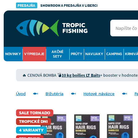
PREDAJŇA
SHOWROOM A PREDAJŇA V LIBERCI
AKČNÉ
NOVINKY
VÝPREDAJE
PRÚTY
NAVIJAKY
CAMPING
KRMIV
SETY
🔥 CENOVÁ BOMBA 💣
10 kg boilies LT Baits
+ booster v hodnote 9
Úvod
Bižutéria
Hotové náväzce
F
SALE TORNADO
TROPICKÉ DNI
4 VARIANTY