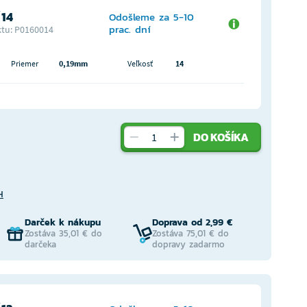
 14
Odošleme za 5-10
prac. dní
tu: P0160014
Priemer
0,19mm
Veľkosť
14
DO KOŠÍKA
H
Darček k nákupu
Doprava od 2,99 €
Zostáva 35,01 € do
Zostáva 75,01 € do
darčeka
dopravy zadarmo