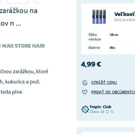
zarážkou na
Veľkosť
Kód produk
v n ...
Dĺžka
38cm
náväzca
 MAG STORE HAIR
Balenie
8ks
4,99 €
ečnou zarážkou, ktoré
h, kukurica a pod.
STRÁŽIŤ CENU
teda plne
PRIDAŤ DO OBĽÚBENÝC
Tropic Club
Zľava až 12 %