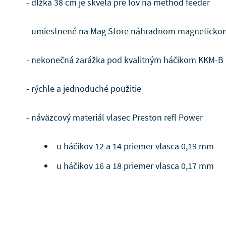
- dĺžka 38 cm je skvelá pre lov na method feeder
- umiestnené na Mag Store náhradnom magnetickom
- nekonečná zarážka pod kvalitným háčikom KKM-B (
- rýchle a jednoduché použitie
- náväzcový materiál vlasec Preston refl Power
u háčikov 12 a 14 priemer vlasca 0,19 mm
u háčikov 16 a 18 priemer vlasca 0,17 mm