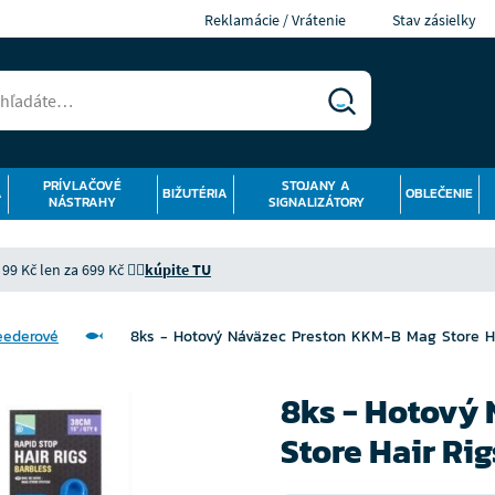
Reklamácie / Vrátenie
Stav zásielky
PRÍVLAČOVÉ
STOJANY A
Á
BIŽUTÉRIA
OBLEČENIE
NÁSTRAHY
SIGNALIZÁTORY
9 Kč len za 699 Kč 👉🏻
kúpite TU
eederové
8ks - Hotový Náväzec Preston KKM-B Mag Store H
8ks - Hotový
Store Hair Ri