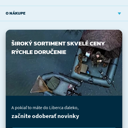
O NÁKUPE
ŠIROKÝ SORTIMENT
SKVELÉ CENY
RÝCHLE DORUČENIE
A pokiaľ to máte do Liberca ďaleko,
začnite odoberať novinky