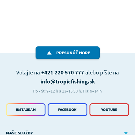
PRESUNÚŤ HORE
Volajte na
+421 220 570 777
alebo píšte na
info@tropicfishing.sk
Po - Št: 9–12 h a 13–15:30 h, Pia: 9–14 h
INSTAGRAM
FACEBOOK
YOUTUBE
NAŠE SLUŽBY