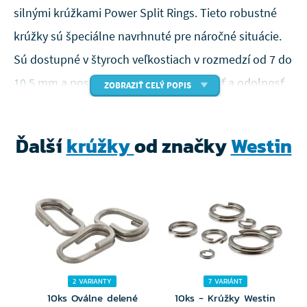
silnými krúžkami Power Split Rings. Tieto robustné
krúžky sú špeciálne navrhnuté pre náročné situácie.
Sú dostupné v štyroch veľkostiach v rozmedzí od 7 do
10,5 mm a poskytujú výnimočnú pevnosť a odolnosť.
ZOBRAZIŤ CELÝ POPIS
Dôverujte našim krúžkom Power Split Rings, ktoré
udržia vaše háčiky, nástrahy a ďalšie komponenty
Ďalší
krúžky
od značky
Westin
bezpečne pripevnené aj počas intenzívnych bitiek s
veľkými rybami.
Extra silný krúžok
Povrchová úprava čierny nikel
Dostupné v 4 veľkostiach od priemeru 7 do
2 VARIANTY
7 VARIÁNT
10,5 mm
10ks Oválne delené
10ks - Krúžky Westin