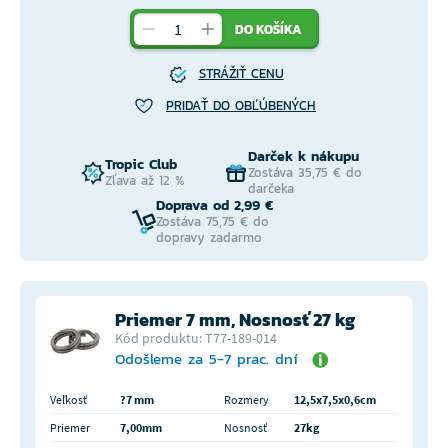
DO KOŠÍKA
STRÁŽIŤ CENU
PRIDAŤ DO OBĽÚBENÝCH
Darček k nákupu
Tropic Club
Zostáva 35,75 € do
Zľava až 12 %
darčeka
Doprava od 2,99 €
Zostáva 75,75 € do
dopravy zadarmo
Priemer 7 mm, Nosnosť 27 kg
Kód produktu: T77-189-014
Odošleme za 5-7 prac. dní
Veľkosť
?7 mm
Rozmery
12,5x7,5x0,6cm
Priemer
7,00mm
Nosnosť
27kg