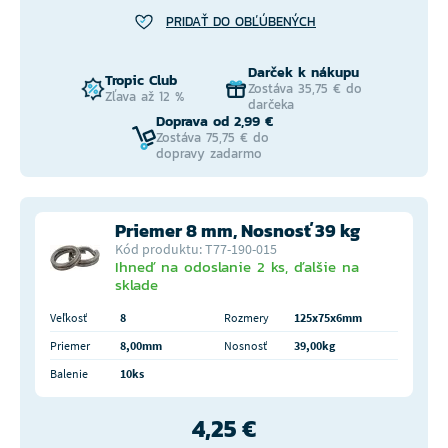
PRIDAŤ DO OBĽÚBENÝCH
Darček k nákupu
Tropic Club
Zostáva 35,75 € do
Zľava až 12 %
darčeka
Doprava od 2,99 €
Zostáva 75,75 € do
dopravy zadarmo
Priemer 8 mm, Nosnosť 39 kg
Kód produktu: T77-190-015
Ihneď na odoslanie 2 ks, ďalšie na
sklade
Veľkosť
8
Rozmery
125x75x6mm
Priemer
8,00mm
Nosnosť
39,00kg
Balenie
10ks
4,25 €