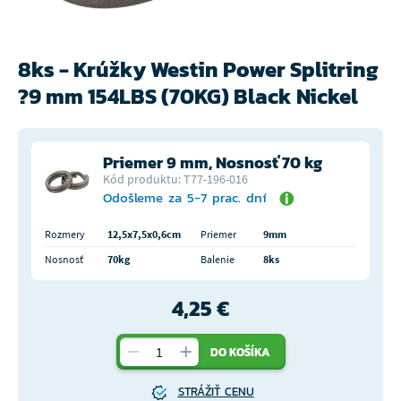
8ks - Krúžky Westin Power Splitring
?9 mm 154LBS (70KG) Black Nickel
Priemer 9 mm, Nosnosť 70 kg
Kód produktu: T77-196-016
Odošleme za 5-7 prac. dní
Rozmery
12,5x7,5x0,6cm
Priemer
9mm
Nosnosť
70kg
Balenie
8ks
4,25 €
DO KOŠÍKA
STRÁŽIŤ CENU