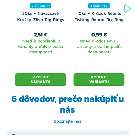
2 VARIANTY
3 VARIANTY
20ks - Náväzcové
10ks - Krúžok Giants
Krúžky Zfish Rig Rings
Fishing Round Rig Ring
2,51 €
0,99 €
I
Ihneď k odoslaniu 2
Ihneď k odoslaniu 3
varianty a ďalšie podľa
varianty a ďalšie podľa
dostupnosti
dostupnosti
VYBERTE
VYBERTE
VARIANTU
VARIANTU
6 dôvodov, prečo
nakúpiť u
nás
Spoznajte nás