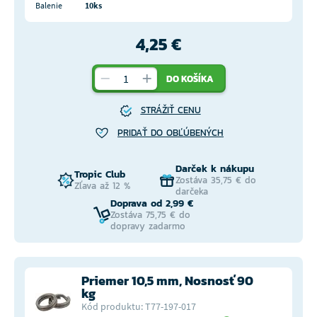
Balenie
10ks
4,25 €
DO KOŠÍKA
STRÁŽIŤ CENU
PRIDAŤ DO OBĽÚBENÝCH
Darček k nákupu
Tropic Club
Zostáva 35,75 € do
Zľava až 12 %
darčeka
Doprava od 2,99 €
Zostáva 75,75 € do
dopravy zadarmo
Priemer 10,5 mm, Nosnosť 90
kg
Kód produktu: T77-197-017