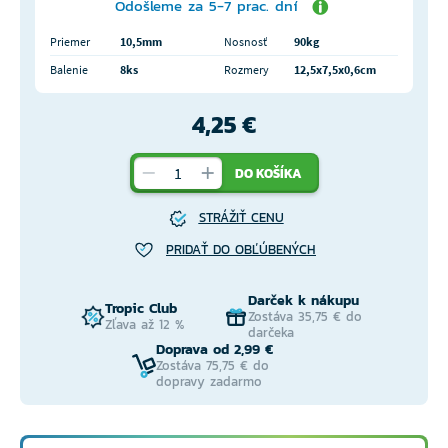
Odošleme za 5-7 prac. dní
Priemer
10,5mm
Nosnosť
90kg
Balenie
8ks
Rozmery
12,5x7,5x0,6cm
4,25 €
DO KOŠÍKA
STRÁŽIŤ CENU
PRIDAŤ DO OBĽÚBENÝCH
Darček k nákupu
Tropic Club
Zostáva 35,75 € do
Zľava až 12 %
darčeka
Doprava od 2,99 €
Zostáva 75,75 € do
dopravy zadarmo