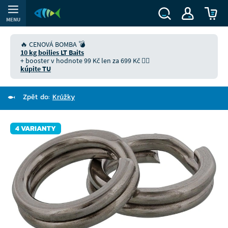
MENU
🔥 CENOVÁ BOMBA 💣
10 kg boilies LT Baits
+ booster v hodnote 99 Kč len za 699 Kč 👉🏻
kúpite TU
Zpět do:
Krúžky
4 VARIANTY