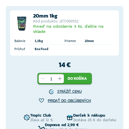
20mm 1kg
Kód produktu: JET/000552
Ihneď na odoslanie 3 ks, ďalšie na
sklade
Balenie
1,0kg
Priemer
20mm
Príchuť
Sea Food
14 €
DO KOŠÍKA
STRÁŽIŤ CENU
PRIDAŤ DO OBĽÚBENÝCH
Tropic Club
Darček k nákupu
Zľava až 12 %
Zostáva 26 € do darčeka
Doprava od 2,99 €