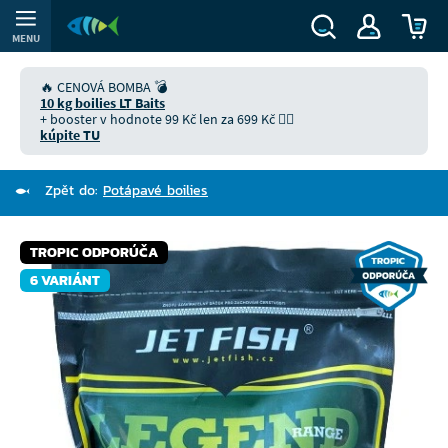
MENU
🔥 CENOVÁ BOMBA 💣
10 kg boilies LT Baits
+ booster v hodnote 99 Kč len za 699 Kč 👉🏻
kúpite TU
Zpět do:
Potápavé boilies
TROPIC ODPORÚČA
6 VARIÁNT