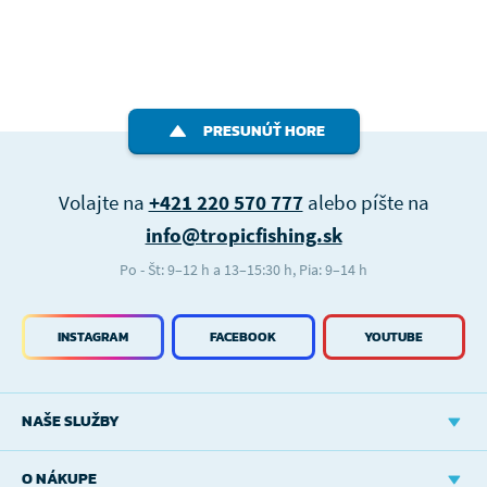
PRESUNÚŤ HORE
Volajte na
+421 220 570 777
alebo píšte na
info@tropicfishing.sk
Po - Št: 9–12 h a 13–15:30 h, Pia: 9–14 h
INSTAGRAM
FACEBOOK
YOUTUBE
NAŠE SLUŽBY
O NÁKUPE