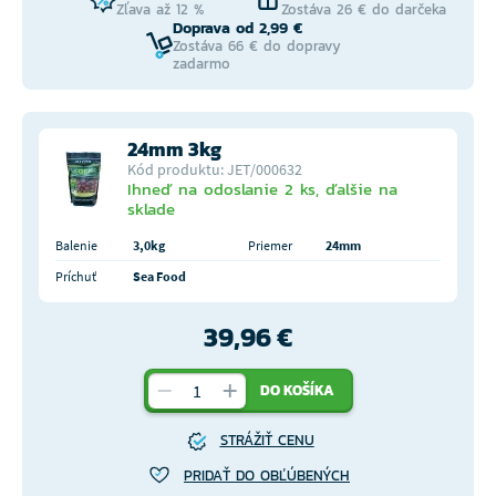
Zľava až 12 %
Zostáva 26 € do darčeka
Doprava od 2,99 €
Zostáva 66 € do dopravy
zadarmo
24mm 3kg
Kód produktu: JET/000632
Ihneď na odoslanie 2 ks, ďalšie na
sklade
Balenie
3,0kg
Priemer
24mm
Príchuť
Sea Food
39,96 €
DO KOŠÍKA
STRÁŽIŤ CENU
PRIDAŤ DO OBĽÚBENÝCH