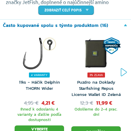
značky JetFish, doplnené o najúčinnejší amino
ZOBRAZIŤ CELÝ POPIS
Complex, extrakty, esenciálne oleje a ďalšie prísady
značky JetFish. Toto boilies chytá cielene veľké kapry
Často kupované spolu s týmto produktom (16)
po celej Európe a je tou správnou voľbou pre lov
kapitálnych kaprov.
Vďaka unikátnemu a šetrnému spôsobu konzervácie
môžete teraz používať nástrahu tej najvyššej kvality,
ktorú predtým zaručovalo iba čerstvo rolované
4 VARIANTY
3% ZĽAVA
11ks - Háčik Delphin
Puzdro na Doklady
boilies.
THORN Wider
Starfishing Repus
License Wallet ID Zelená
4,95 €
4,21 €
12,3 €
11,99 €
Ihneď k odoslaniu 4
Odošleme do 2-4 prac.
varianty a ďalšie podľa
dní
dostupnosti
VYBERTE