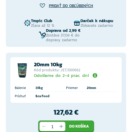
PRIDAŤ DO OBĽÚBENÝCH
Tropic Club
Darček k nákupu
Zľava až 12 %
Získavate zadarmo
Doprava od 2,99 €
Zostáva 37,04 € do
dopravy zadarmo
20mm 10kg
Kód produktu: JET/000662
Odošleme do 2-4 prac. dní
Balenie
10kg
Priemer
20mm
Príchuť
Sea Food
127,62 €
DO KOŠÍKA