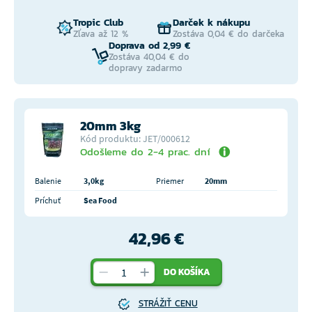
Tropic Club
Darček k nákupu
Zľava až 12 %
Zostáva 0,04 € do darčeka
Doprava od 2,99 €
Zostáva 40,04 € do
dopravy zadarmo
20mm 3kg
Kód produktu: JET/000612
Odošleme do 2-4 prac. dní
Balenie
3,0kg
Priemer
20mm
Príchuť
Sea Food
42,96 €
DO KOŠÍKA
STRÁŽIŤ CENU