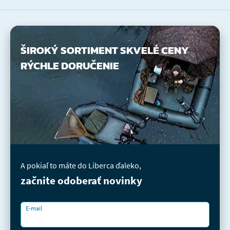
ŠIROKÝ SORTIMENT
SKVELÉ CENY
RÝCHLE DORUČENIE
A pokiaľ to máte do Liberca ďaleko,
začnite odoberať novinky
E-mail