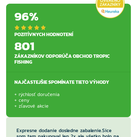
96%
POZITÍVNYCH HODNOTENÍ
801
ZÁKAZNÍKOV ODPORÚČA OBCHOD TROPIC
FISHING
NAJČASTEJŠIE SPOMÍNATE TIETO VÝHODY
rýchlosť doručenia
ceny
zľavové akcie
Expresne dodanie dosledne zabalenie.Sice
som tam nakupoval len 2x ale všetko bolo na