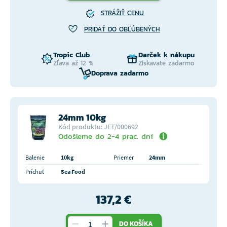
STRÁŽIŤ CENU
PRIDAŤ DO OBĽÚBENÝCH
Tropic Club
Darček k nákupu
Zľava až 12 %
Získavate zadarmo
Doprava zadarmo
24mm 10kg
Kód produktu: JET/000692
Odošleme do 2-4 prac. dní
Balenie
10kg
Priemer
24mm
Príchuť
Sea Food
137,2 €
DO KOŠÍKA