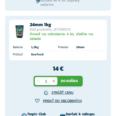
Zostáva 66 € do dopravy
zadarmo
24mm 1kg
Kód produktu: JET/000572
Ihneď na odoslanie 4 ks, ďalšie na
sklade
Balenie
1,0kg
Priemer
24mm
Príchuť
Sea Food
14 €
DO KOŠÍKA
STRÁŽIŤ CENU
PRIDAŤ DO OBĽÚBENÝCH
Tropic Club
Darček k nákupu