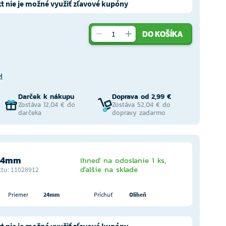
t nie je možné využiť zľavové kupóny
DO KOŠÍKA
H
Darček k nákupu
Doprava od 2,99 €
Zostáva 12,04 € do
Zostáva 52,04 € do
darčeka
dopravy zadarmo
 24mm
Ihneď na odoslanie 1 ks,
ďalšie na sklade
tu: 11028912
Priemer
24mm
Príchuť
Oliheň