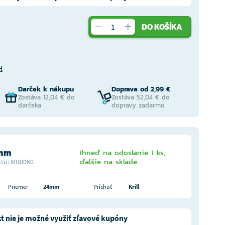
DO KOŠÍKA
H
Darček k nákupu
Doprava od 2,99 €
Zostáva 12,04 € do
Zostáva 52,04 € do
darčeka
dopravy zadarmo
4mm
Ihneď na odoslanie 1 ks,
ďalšie na sklade
tu: MB0060
Priemer
24mm
Príchuť
Krill
t nie je možné využiť zľavové kupóny