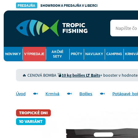
PREDAJŇA
SHOWROOM A PREDAJŇA V LIBERCI
AKČNÉ
NOVINKY
VÝPREDAJE
PRÚTY
NAVIJAKY
CAMPING
KRMIV
SETY
🔥 CENOVÁ BOMBA 💣
10 kg boilies LT Baits
+ booster v hodnote 9
Úvod
Krmivá
Boilies
Potápavé boi
TROPICKÉ DNI
10 VARIÁNT