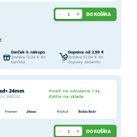
DO KOŠÍKA
H
Darček k nákupu
Doprava od 2,99 €
Zostáva 12,04 € do
Zostáva 52,04 € do
darčeka
dopravy zadarmo
Red+ 24mm
Ihneď na odoslanie 1 ks,
ďalšie na sklade
tu: MB0102
Priemer
24mm
Príchuť
Robin Red+
DO KOŠÍKA