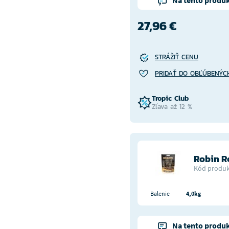
Na tento produk
27,96 €
STRÁŽIŤ CENU
PRIDAŤ DO OBĽÚBENÝC
Tropic Club
Zľava až 12 %
Robin 
Kód produk
Balenie
4,0kg
Na tento produk