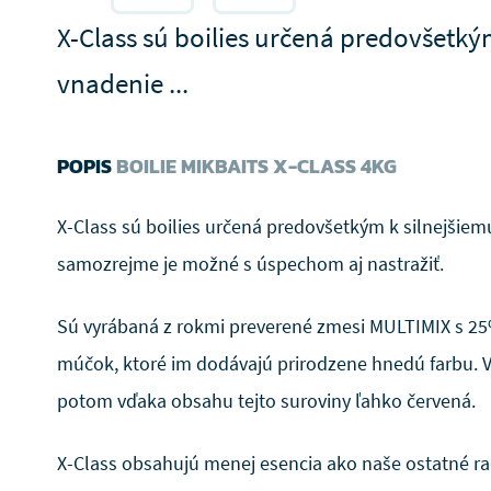
X-Class sú boilies určená predovšetký
vnadenie ...
POPIS
BOILIE MIKBAITS X-CLASS 4KG
X-Class sú boilies určená predovšetkým k silnejšiem
samozrejme je možné s úspechom aj nastražiť.
Sú vyrábaná z rokmi preverené zmesi MULTIMIX s 2
múčok, ktoré im dodávajú prirodzene hnedú farbu. V
potom vďaka obsahu tejto suroviny ľahko červená.
X-Class obsahujú menej esencia ako naše ostatné ra