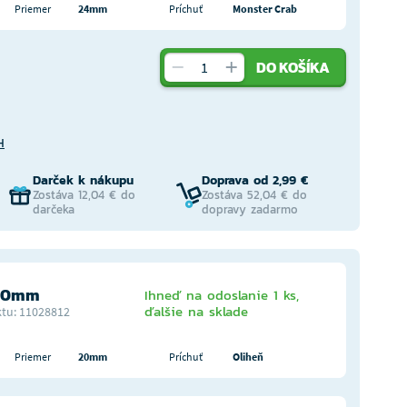
Priemer
24mm
Príchuť
Monster Crab
DO KOŠÍKA
H
Darček k nákupu
Doprava od 2,99 €
Zostáva 12,04 € do
Zostáva 52,04 € do
darčeka
dopravy zadarmo
 20mm
Ihneď na odoslanie 1 ks,
ďalšie na sklade
tu: 11028812
Priemer
20mm
Príchuť
Oliheň