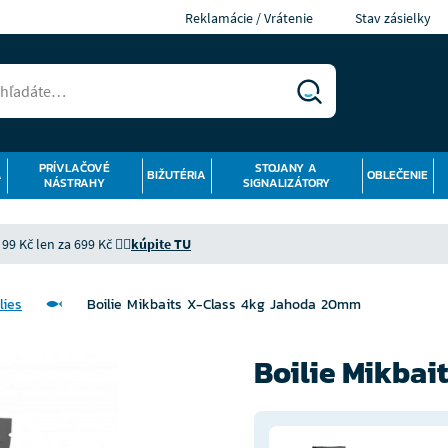
Reklamácie / Vrátenie
Stav zásielky
PRÍVLAČOVÉ
STOJANY A
Á
BIŽUTÉRIA
OBLEČENIE
NÁSTRAHY
SIGNALIZÁTORY
9 Kč len za 699 Kč 👉🏻
kúpite TU
lies
Boilie Mikbaits X-Class 4kg Jahoda 20mm
Boilie Mikba