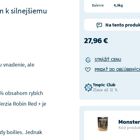
Balenie
4,0kg
m k silnejšiemu
Na tento produk
27,96 €
STRÁŽIŤ CENU
u vnadenie, ale
PRIDAŤ DO OBĽÚBENÝC
Tropic Club
Zľava až 12 %
5% obsahom rybích
erzia Robin Red + je
Monster
Kód produk
dy boilies. Jednak