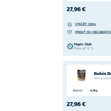
27,96 €
STRÁŽIŤ CENU
PRIDAŤ DO OBĽÚBENÝC
Tropic Club
Zľava až 12 %
Robin 
Kód produk
Balenie
4,0kg
27,96 €