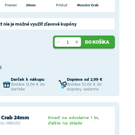
Priemer
20mm
Príchuť
Monster Crab
t nie je možné využiť zľavové kupóny
DO KOŠÍKA
H
Darček k nákupu
Doprava od 2,99 €
Zostáva 12,04 € do
Zostáva 52,04 € do
darčeka
dopravy zadarmo
 Crab 24mm
Ihneď na odoslanie 1 ks,
ďalšie na sklade
tu: MB0103