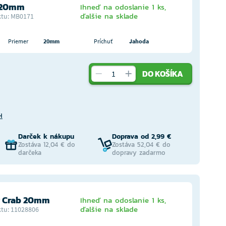
 20mm
Ihneď na odoslanie 1 ks,
ďalšie na sklade
tu: MB0171
Priemer
20mm
Príchuť
Jahoda
DO KOŠÍKA
H
Darček k nákupu
Doprava od 2,99 €
Zostáva 12,04 € do
Zostáva 52,04 € do
darčeka
dopravy zadarmo
r Crab 20mm
Ihneď na odoslanie 1 ks,
ďalšie na sklade
tu: 11028806