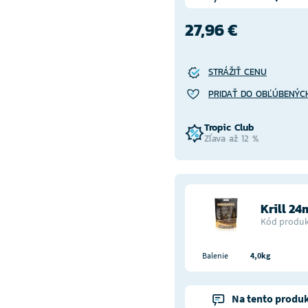
27,96 €
STRÁŽIŤ CENU
PRIDAŤ DO OBĽÚBENÝC
Tropic Club
Zľava až 12 %
Krill 2
Kód produk
Balenie
4,0kg
Na tento produk