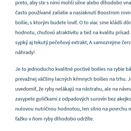
preto, aby ste s nimi mohli silne alebo dlhodobo vn
často používané zaliatie a nasiaknutí Boostrom rov
boilie, s ktorým budete loviť. O to viac sme kládli dô
hodnotu, chuťovú atraktivitu a tiež na kvalitu prísad
sypký aj tekutý pečeňový extrakt, A samozrejme čerst
náhrady!
Je to jednoducho kvalitné poctivé boilies na rybie bá
prevažnej väčšiny lacných kŕmnych boilies na trhu. J
uvedomiť, že ryby nelákajú na nástrahu, ale na návna
zasypete guličkami z odpadových surovín bez akejko
nulovou nutričnou hodnotou, len silno na povrchu n
ťažko v ňom ryby dlhodobo udržíte.