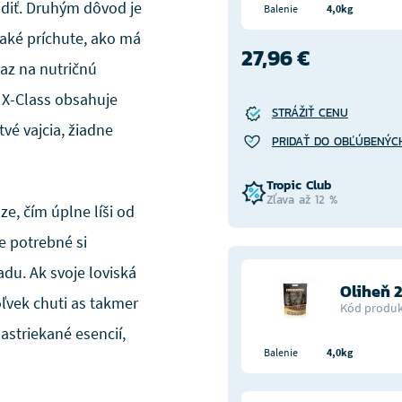
adiť. Druhým dôvod je
Balenie
4,0kg
naké príchute, ako má
27,96 €
raz na nutričnú
. X-Class obsahuje
STRÁŽIŤ CENU
vé vajcia, žiadne
PRIDAŤ DO OBĽÚBENÝC
Tropic Club
Zľava až 12 %
ze, čím úplne líši od
e potrebné si
du. Ak svoje loviská
Oliheň
ľvek chuti as takmer
Kód produk
astriekané esencií,
Balenie
4,0kg