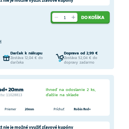
t nie je možné využiť zľavové kupóny
DO KOŠÍKA
H
Darček k nákupu
Doprava od 2,99 €
Zostáva 12,04 € do
Zostáva 52,04 € do
darčeka
dopravy zadarmo
Red+ 20mm
Ihneď na odoslanie 2 ks,
ďalšie na sklade
tu: 11028813
Priemer
20mm
Príchuť
Robin Red+
t nie je možné využiť zľavové kupóny