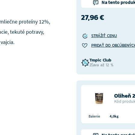
Na tento produk
27,96 €
mliečne proteíny 12%,
cie, tekuté potravy,
STRÁŽIŤ CENU
vajcia.
PRIDAŤ DO OBĽÚBENÝC
Tropic Club
Zľava až 12 %
Oliheň
Kód produk
Balenie
4,0kg