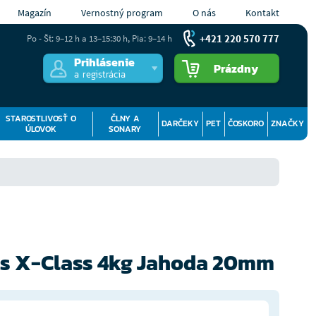
Magazín
Vernostný program
O nás
Kontakt
+421 220 570 777
Po - Št: 9–12 h a 13–15:30 h, Pia: 9–14 h
Prihlásenie
Prázdny
a registrácia
STAROSTLIVOSŤ O
ČLNY A
DARČEKY
PET
ČOSKORO
ZNAČKY
ÚLOVOK
SONARY
its X-Class 4kg Jahoda 20mm