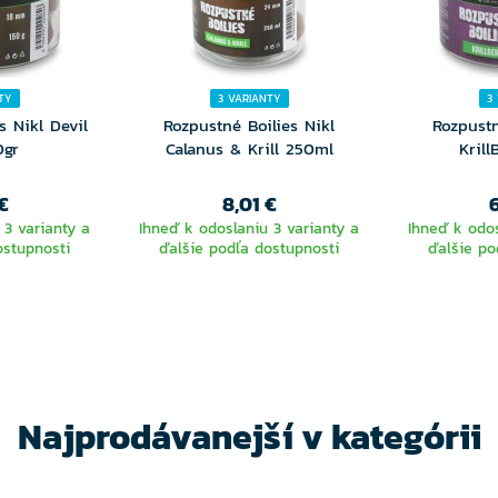
TY
3 VARIANTY
3
s Nikl Devil
Rozpustné Boilies Nikl
Rozpustn
0gr
Calanus & Krill 250ml
Krill
€
8,01 €
 3 varianty a
Ihneď k odoslaniu 3 varianty a
Ihneď k odos
ostupnosti
ďalšie podľa dostupnosti
ďalšie po
TE
VYBERTE
V
NTU
VARIANTU
VA
Najprodávanejší v kategórii