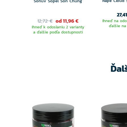
Rape Cloud
Šonův Sopel Šon Chung
27,4
12,72 €
od 11,96 €
Ihneď na odos
ďalšie na
Ihneď k odoslaniu 2 varianty
a ďalšie podľa dostupnosti
VYBERTE
VARIANTU
Ďal