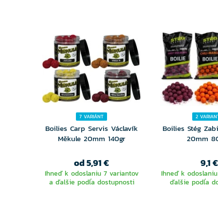
7 VARIÁNT
2 VARIAN
Boilies Carp Servis Václavík
Boilies Stég Zab
Měkule 20mm 140gr
20mm 8
od 5,91 €
9,1 €
Ihneď k odoslaniu 7 variantov
Ihneď k odoslaniu
a ďalšie podľa dostupnosti
ďalšie podľa d