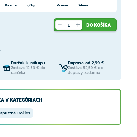
Balenie
5,0kg
Priemer
24mm
DO KOŠÍKA
H
Darček k nákupu
Doprava od 2,99 €
Zostáva 12,59 € do
Zostáva 52,59 € do
darčeka
dopravy zadarmo
A V KATEGÓRIACH
zpustné Boilies