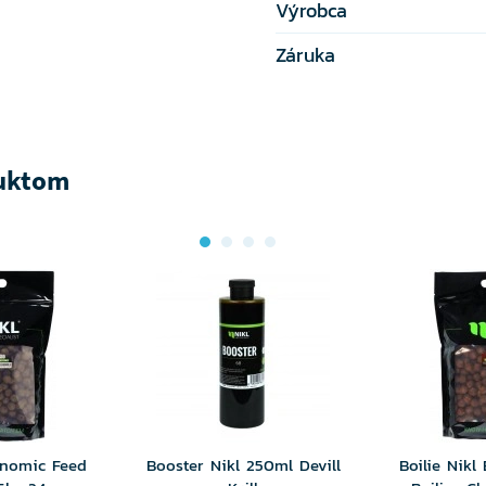
Výrobca
Záruka
duktom
conomic Feed
Booster Nikl 250ml Devill
Boilie Nikl