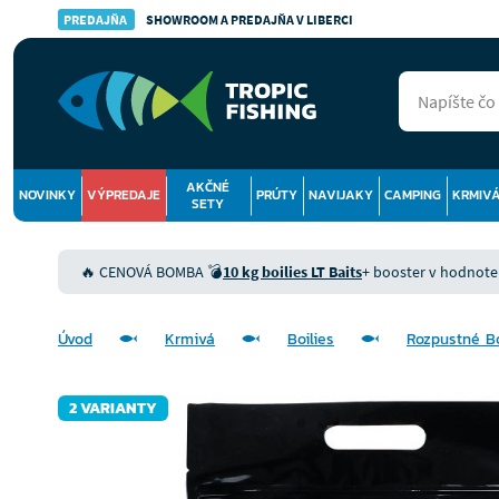
PREDAJŇA
SHOWROOM A PREDAJŇA V LIBERCI
AKČNÉ
NOVINKY
VÝPREDAJE
PRÚTY
NAVIJAKY
CAMPING
KRMIV
SETY
🔥 CENOVÁ BOMBA 💣
10 kg boilies LT Baits
+ booster v hodnote 9
Úvod
Krmivá
Boilies
Rozpustné Bo
2 VARIANTY