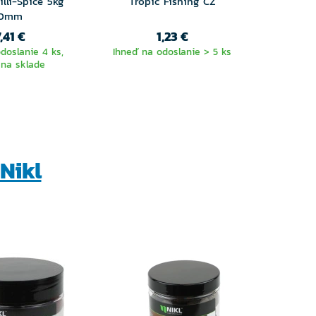
illi-Spice 5kg
Tropic Fishing CZ
Boilies
0mm
,41 €
1,23 €
doslanie 4 ks,
Ihneď na odoslanie > 5 ks
Ihneď n
 na sklade
ďal
Nikl