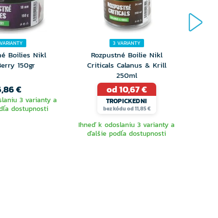
 VARIANTY
3 VARIANTY
é Boilies Nikl
Rozpustné Boilie Nikl
Roz
Berry 150gr
Criticals Calanus & Krill
250ml
6,86 €
od 10,67 €
laniu 3 varianty a
Ihneď 
TROPICKEDNI
dľa dostupnosti
ďalš
bez kódu od 11,85 €
Ihneď k odoslaniu 3 varianty a
ďalšie podľa dostupnosti
YBERTE
VYBERTE
RIANTU
VARIANTU