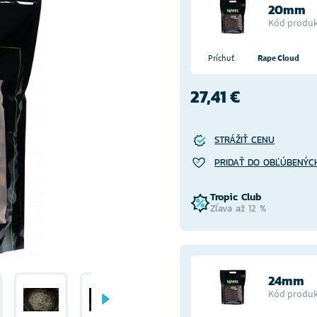
20mm
Kód produk
Príchuť
Rape Cloud
27,41 €
STRÁŽIŤ CENU
PRIDAŤ DO OBĽÚBENÝC
Tropic Club
Zľava až 12 %
24mm
Kód produk