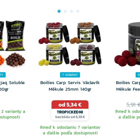
TY
7 VARIÁNT
9
ijaq Soluble
Boilies Carp Servis Václavík
Boilies Car
00gr
Měkule 25mm 140gr
Měkule Fe
od 5,34 €
5,91 
 2 varianty a
Ihneď k odo
TROPICKEDNI
ostupnosti
a ďalšie p
bez kódu od 6,36 €
Ihneď k odoslaniu 7 variantov
a ďalšie podľa dostupnosti