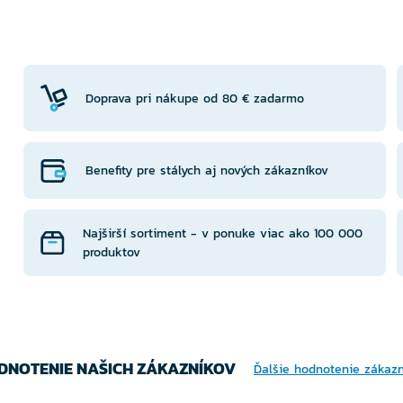
TE
VYBERTE
V
NTU
VARIANTU
VA
Doprava pri nákupe od 80 € zadarmo
Benefity pre stálych aj nových zákazníkov
Najširší sortiment - v ponuke viac ako 100 000
produktov
DNOTENIE NAŠICH ZÁKAZNÍKOV
Ďalšie hodnotenie zákaz