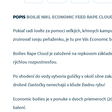
POPIS
BOILIE NIKL ECONOMIC FEED RAPE CLOU
Pokiaľ radi lovíte za pomoci veľkých, kŕmnych kamp
zruinovať svoju peňaženku, je tu pre Vás Economic bo
Boilies Rape Cloud je založené na repkovom základe
rýchlou rozpustnosťou.
Po vhodení do vody vytvoria guličky v okolí silne za
drobné čiastočky nenechajú v kľude žiadnu rybu!
Economic boilies je v ponuke v dvoch priemeroch (2
balení.