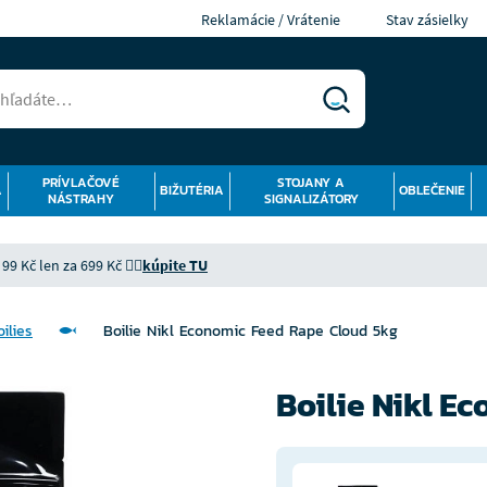
Reklamácie / Vrátenie
Stav zásielky
PRÍVLAČOVÉ
STOJANY A
Á
BIŽUTÉRIA
OBLEČENIE
NÁSTRAHY
SIGNALIZÁTORY
9 Kč len za 699 Kč 👉🏻
kúpite TU
ilies
Boilie Nikl Economic Feed Rape Cloud 5kg
Boilie Nikl E