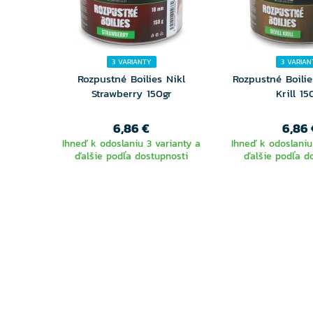
3 VARIANTY
3 VARIAN
Rozpustné Boilies Nikl
Rozpustné Boilie
Strawberry 150gr
Krill 15
6,86 €
6,86 
Ihneď k odoslaniu 3 varianty a
Ihneď k odoslaniu
ďalšie podľa dostupnosti
ďalšie podľa d
VYBERTE
VYBER
VARIANTU
VARIA