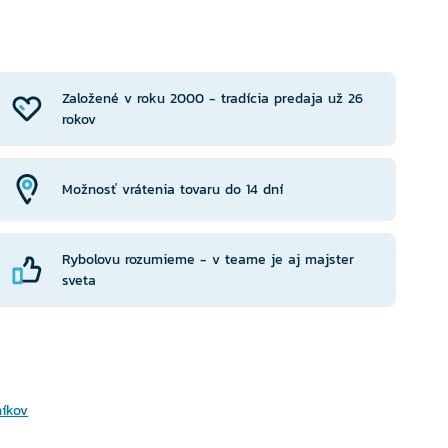
YBERTE
VYBERTE
RIANTU
VARIANTU
Založené v roku 2000 - tradícia predaja už 26
rokov
Možnosť vrátenia tovaru do 14 dní
Rybolovu rozumieme - v teame je aj majster
sveta
níkov