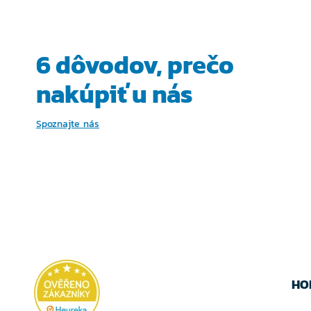
VYBERTE
VYBER
VARIANTU
VARIA
6 dôvodov, prečo
nakúpiť u nás
Spoznajte nás
HO