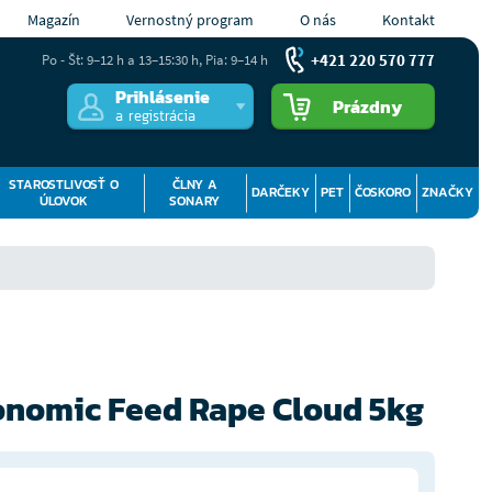
Magazín
Vernostný program
O nás
Kontakt
+421 220 570 777
Po - Št: 9–12 h a 13–15:30 h, Pia: 9–14 h
Prihlásenie
Prázdny
a registrácia
STAROSTLIVOSŤ O
ČLNY A
DARČEKY
PET
ČOSKORO
ZNAČKY
ÚLOVOK
SONARY
conomic Feed Rape Cloud 5kg