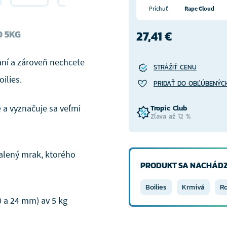
Príchuť
Rape Cloud
D 5KG
27,41 €
aní a zároveň nechcete
STRÁŽIŤ CENU
ilies.
PRIDAŤ DO OBĽÚBENÝC
 a vyznačuje sa veľmi
Tropic Club
Zľava až 12 %
kalený mrak, ktorého
PRODUKT SA NACHÁDZ
Boilies
Krmivá
Ro
0 a 24 mm) av 5 kg