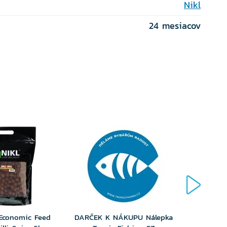
Nikl
24 mesiacov
 Economic Feed
DARČEK K NÁKUPU Nálepka
Boilies 