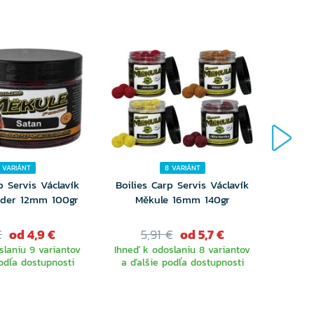
 VARIÁNT
8 VARIÁNT
p Servis Václavík
Boilies Carp Servis Václavík
Boili
eder 12mm 100gr
Měkule 16mm 140gr
€
od 4,9 €
5,91 €
od 5,7 €
8
slaniu 9 variantov
Ihneď k odoslaniu 8 variantov
Ihneď 
odľa dostupnosti
a ďalšie podľa dostupnosti
a ďa