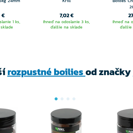
 5kg 24mm
Krill
Boilies Ch
2
1 €
7,02 €
27
lanie 1 ks,
Ihneď na odoslanie 3 ks,
Ihneď na o
 sklade
ďalšie na sklade
ďalšie
ší
rozpustné boilies
od značky