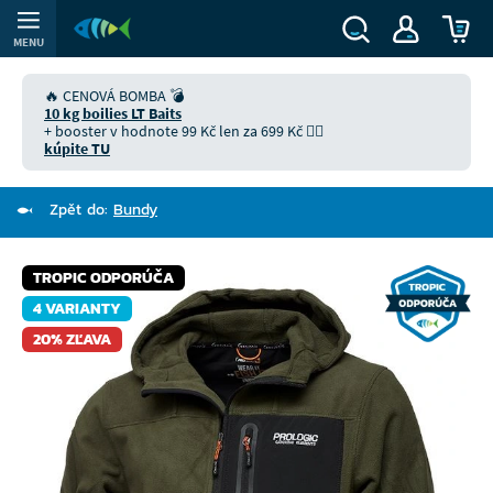
MENU
🔥 CENOVÁ BOMBA 💣
10 kg boilies LT Baits
+ booster v hodnote 99 Kč len za 699 Kč 👉🏻
kúpite TU
Zpět do:
Bundy
TROPIC ODPORÚČA
4 VARIANTY
20% ZĽAVA