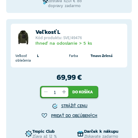
Zostáva 10,01 € do
dopravy zadarmo
Veľkosť L
Kód produktu: SVE/49476
Ihneď na odoslanie > 5 ks
Veľkosť
L
Farba
Tmavo Zelená
oblečenia
69,99 €
DO KOŠÍKA
STRÁŽIŤ CENU
PRIDAŤ DO OBĽÚBENÝCH
Tropic Club
Darček k nákupu
Zľava až 12 %
Získavate zadarmo