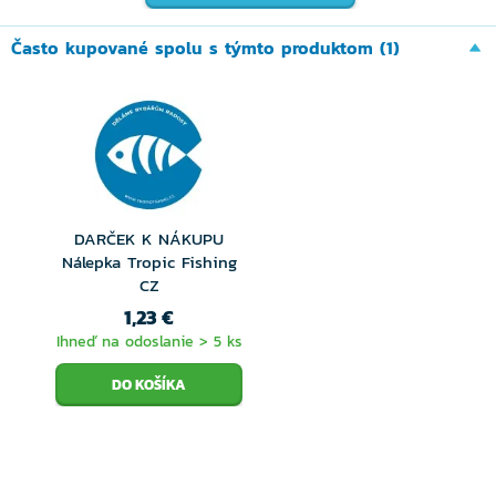
TPU membrána poskytujúca 100%
Často kupované spolu s týmto produktom (1)
nepremokavosť - 8.000mm
Priedušná
Integrovaná teplá kapucňa
Mäkké, komfortné manžety na ruky z lycry s
otvorom pre palec
DARČEK K NÁKUPU
Nálepka Tropic Fishing
CZ
1,23 €
Ihneď na odoslanie > 5 ks