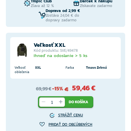
Tropic Club
Darček k nákupu
Zľava až 12 %
Získavate zadarmo
Doprava od 2,99 €
Zostáva 24,04 € do
dopravy zadarmo
Veľkosť XXL
Kód produktu: SVE/49478
Ihneď na odoslanie > 5 ks
Veľkosť
XXL
Farba
Tmavo Zelená
oblečenia
59,46 €
-15%
69,99 €
DO KOŠÍKA
STRÁŽIŤ CENU
PRIDAŤ DO OBĽÚBENÝCH