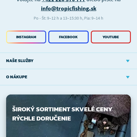
info@tropicfishing.sk
Po - Št: 9–12 h a 13–15:30 h, Pia: 9–14 h
INSTAGRAM
FACEBOOK
YOUTUBE
NAŠE SLUŽBY
O NÁKUPE
ŠIROKÝ SORTIMENT
SKVELÉ CENY
RÝCHLE DORUČENIE