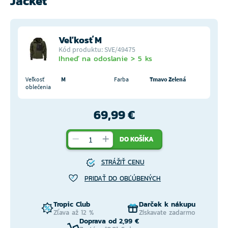
Jacket
Veľkosť M
Kód produktu: SVE/49475
Ihneď na odoslanie > 5 ks
Veľkosť
M
Farba
Tmavo Zelená
oblečenia
69,99 €
DO KOŠÍKA
STRÁŽIŤ CENU
PRIDAŤ DO OBĽÚBENÝCH
Tropic Club
Darček k nákupu
Zľava až 12 %
Získavate zadarmo
Doprava od 2,99 €