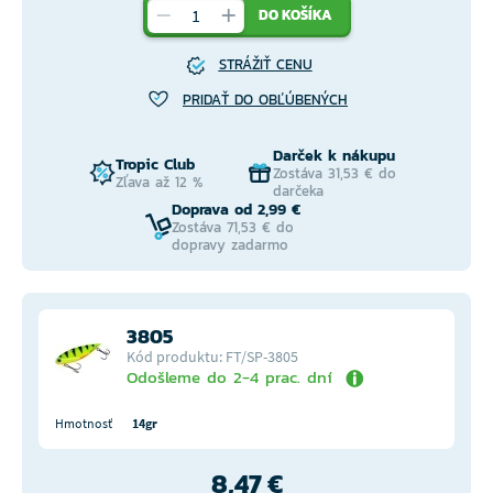
DO KOŠÍKA
STRÁŽIŤ CENU
PRIDAŤ DO OBĽÚBENÝCH
Darček k nákupu
Tropic Club
Zostáva 31,53 € do
Zľava až 12 %
darčeka
Doprava od 2,99 €
Zostáva 71,53 € do
dopravy zadarmo
3805
Kód produktu: FT/SP-3805
Odošleme do 2-4 prac. dní
Hmotnosť
14gr
8,47 €