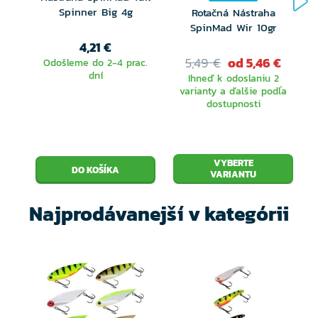
Spinner Big 4g
Rotačná Nástraha
SpinMad Wir 10gr
4,21 €
5,49 €
od 5,46 €
Odošleme do 2-4 prac.
dní
Ihneď k odoslaniu 2
varianty a ďalšie podľa
dostupnosti
VYBERTE
VARIANTU
Najprodávanejší v kategórii