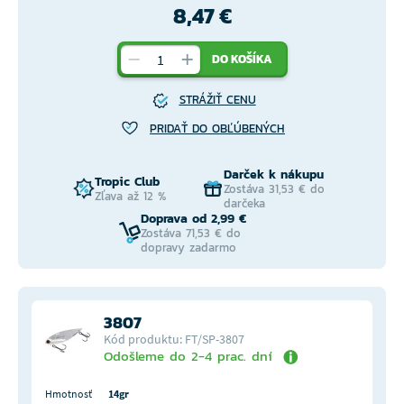
8,47 €
DO KOŠÍKA
STRÁŽIŤ CENU
PRIDAŤ DO OBĽÚBENÝCH
Darček k nákupu
Tropic Club
Zostáva 31,53 € do
Zľava až 12 %
darčeka
Doprava od 2,99 €
Zostáva 71,53 € do
dopravy zadarmo
3807
Kód produktu: FT/SP-3807
Odošleme do 2-4 prac. dní
Hmotnosť
14gr