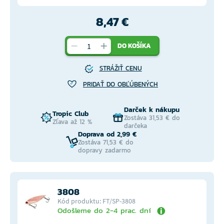
8,47 €
DO KOŠÍKA
STRÁŽIŤ CENU
PRIDAŤ DO OBĽÚBENÝCH
Darček k nákupu
Tropic Club
Zostáva 31,53 € do
Zľava až 12 %
darčeka
Doprava od 2,99 €
Zostáva 71,53 € do
dopravy zadarmo
3808
Kód produktu: FT/SP-3808
Odošleme do 2-4 prac. dní