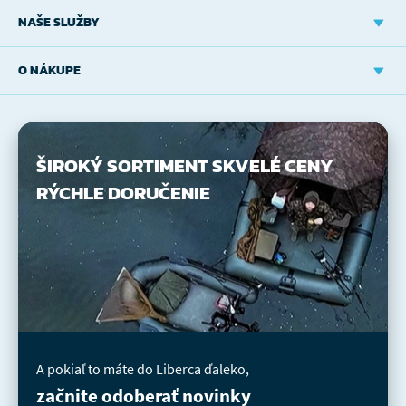
NAŠE SLUŽBY
O NÁKUPE
ŠIROKÝ SORTIMENT
SKVELÉ CENY
RÝCHLE DORUČENIE
A pokiaľ to máte do Liberca ďaleko,
začnite odoberať novinky