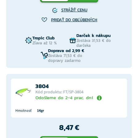
STRÁŽIŤ CENU
PRIDAŤ DO OBĽÚBENÝCH
Darček k nákupu
Tropic Club
Zostáva 31,53 € do
Zľava až 12 %
darčeka
Doprava od 2,99 €
Zostáva 71,53 € do
dopravy zadarmo
3804
Kód produktu: FT/SP-3804
Odošleme do 2-4 prac. dní
Hmotnosť
14gr
8,47 €