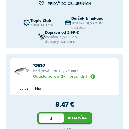
PRIDAŤ DO OBĽÚBENÝCH
Darček k nákupu
Tropic Club
Zostáva 31,53 € do
Zľava až 12 %
darčeka
Doprava od 2,99 €
Zostáva 71,53 € do
dopravy zadarmo
3802
Kód produktu: FT/SP-3802
Odošleme do 2-4 prac. dní
Hmotnosť
14gr
8,47 €
DO KOŠÍKA