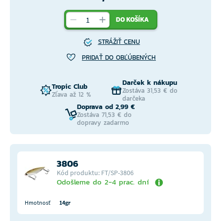
DO KOŠÍKA
STRÁŽIŤ CENU
PRIDAŤ DO OBĽÚBENÝCH
Darček k nákupu
Tropic Club
Zostáva 31,53 € do
Zľava až 12 %
darčeka
Doprava od 2,99 €
Zostáva 71,53 € do
dopravy zadarmo
3806
Kód produktu: FT/SP-3806
Odošleme do 2-4 prac. dní
Hmotnosť
14gr