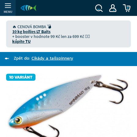
MENU
🔥 CENOVÁ BOMBA 💣
10 kg boilies LT Baits
+ booster v hodnote 99 Kč len za 699 Kč 👉🏻
kúpite TU
Zpět do:
Cikády a tailspinnery
10 VARIÁNT