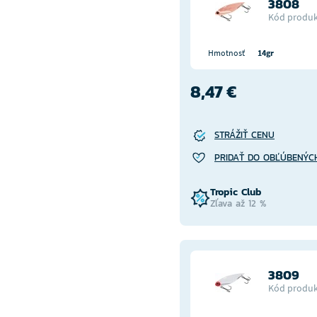
3808
Kód produk
Hmotnosť
14gr
8,47 €
STRÁŽIŤ CENU
PRIDAŤ DO OBĽÚBENÝC
Tropic Club
Zľava až 12 %
3809
Kód produk