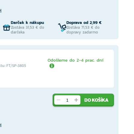
H
Darček k nákupu
Doprava od 2,99 €
Zostáva 31,53 € do
Zostáva 71,53 € do
darčeka
dopravy zadarmo
Odošleme do 2-4 prac. dní
tu: FT/SP-3805
DO KOŠÍKA
H