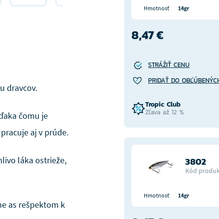
Hmotnosť
14gr
8,47 €
STRÁŽIŤ CENU
PRIDAŤ DO OBĽÚBENÝC
u dravcov.
Tropic Club
Zľava až 12 %
vďaka čomu je
 pracuje aj v prúde.
ivo láka ostrieže,
3802
Kód produk
Hmotnosť
14gr
rne as rešpektom k