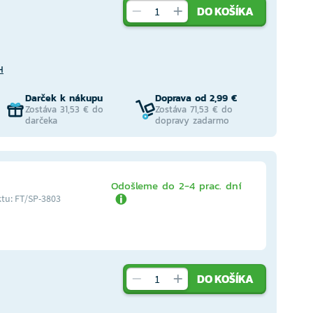
DO KOŠÍKA
H
Darček k nákupu
Doprava od 2,99 €
Zostáva 31,53 € do
Zostáva 71,53 € do
darčeka
dopravy zadarmo
Odošleme do 2-4 prac. dní
tu: FT/SP-3803
DO KOŠÍKA