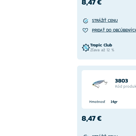
8,47 €
STRÁŽIŤ CENU
PRIDAŤ DO OBĽÚBENÝC
Tropic Club
Zľava až 12 %
3803
Kód produk
Hmotnosť
14gr
8,47 €