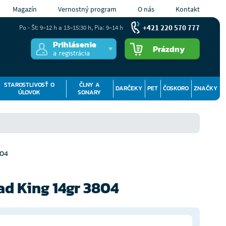
Magazín
Vernostný program
O nás
Kontakt
+421 220 570 777
Po - Št: 9–12 h a 13–15:30 h, Pia: 9–14 h
Prihlásenie
Prázdny
a registrácia
STAROSTLIVOSŤ O
ČLNY A
DARČEKY
PET
ČOSKORO
ZNAČKY
ÚLOVOK
SONARY
804
d King 14gr 3804