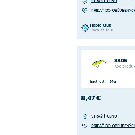
STRÁŽIŤ CENU
PRIDAŤ DO OBĽÚBENÝC
Tropic Club
Zľava až 12 %
3805
Kód produk
Hmotnosť
14gr
8,47 €
STRÁŽIŤ CENU
PRIDAŤ DO OBĽÚBENÝC