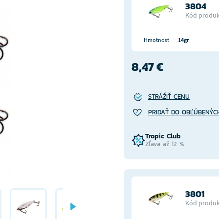
3804
Kód produk
Hmotnosť
14gr
8,47 €
STRÁŽIŤ CENU
PRIDAŤ DO OBĽÚBENÝC
Tropic Club
Zľava až 12 %
3801
Kód produk