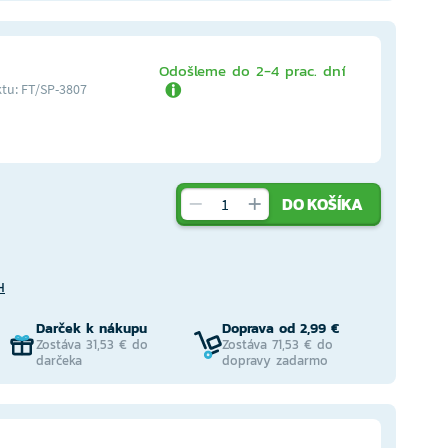
Odošleme do 2-4 prac. dní
tu: FT/SP-3807
DO KOŠÍKA
H
Darček k nákupu
Doprava od 2,99 €
Zostáva 31,53 € do
Zostáva 71,53 € do
darčeka
dopravy zadarmo