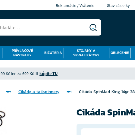
Reklamácie / Vrátenie
Stav zásielky
PRÍVLAČOVÉ
STOJANY A
Á
BIŽUTÉRIA
OBLEČENIE
NÁSTRAHY
SIGNALIZÁTORY
9 Kč len za 699 Kč 👉🏻
kúpite TU
Cikády a tailspinnery
Cikáda SpinMad King 14gr 3
Cikáda SpinMa