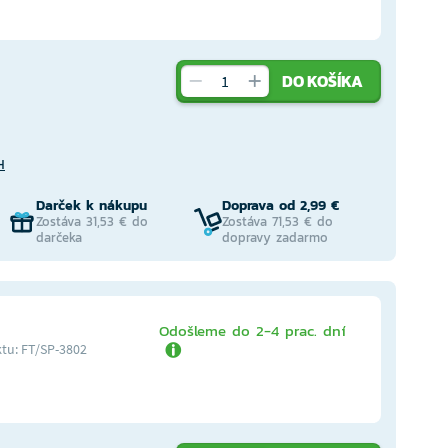
DO KOŠÍKA
H
Darček k nákupu
Doprava od 2,99 €
Zostáva 31,53 € do
Zostáva 71,53 € do
darčeka
dopravy zadarmo
Odošleme do 2-4 prac. dní
tu: FT/SP-3802