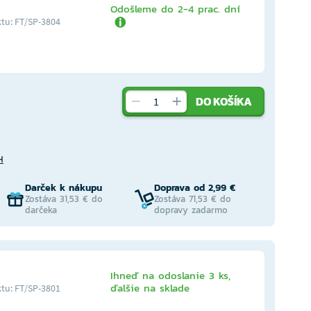
Odošleme do 2-4 prac. dní
tu: FT/SP-3804
DO KOŠÍKA
H
Darček k nákupu
Doprava od 2,99 €
Zostáva 31,53 € do
Zostáva 71,53 € do
darčeka
dopravy zadarmo
Ihneď na odoslanie 3 ks,
ďalšie na sklade
tu: FT/SP-3801