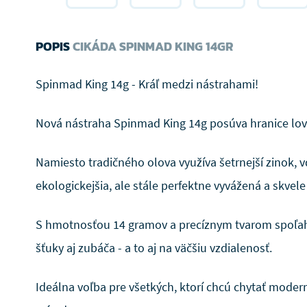
POPIS
CIKÁDA SPINMAD KING 14GR
Spinmad King 14g - Kráľ medzi nástrahami!
Nová nástraha Spinmad King 14g posúva hranice lov
Namiesto tradičného olova využíva šetrnejší zinok, 
ekologickejšia, ale stále perfektne vyvážená a skvele
S hmotnosťou 14 gramov a precíznym tvarom spoľahl
šťuky aj zubáča - a to aj na väčšiu vzdialenosť.
Ideálna voľba pre všetkých, ktorí chcú chytať mode