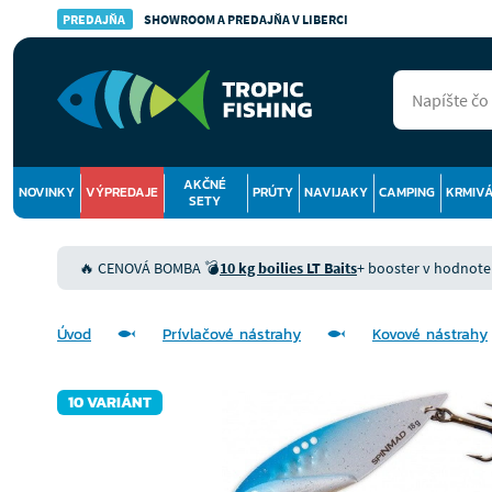
PREDAJŇA
SHOWROOM A PREDAJŇA V LIBERCI
AKČNÉ
NOVINKY
VÝPREDAJE
PRÚTY
NAVIJAKY
CAMPING
KRMIV
SETY
🔥 CENOVÁ BOMBA 💣
10 kg boilies LT Baits
+ booster v hodnote 9
Úvod
Prívlačové nástrahy
Kovové nástrahy
10 VARIÁNT