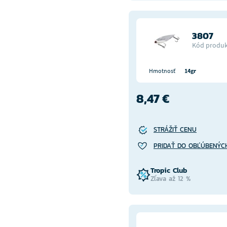
3807
Kód produk
Hmotnosť
14gr
8,47 €
STRÁŽIŤ CENU
PRIDAŤ DO OBĽÚBENÝC
Tropic Club
Zľava až 12 %