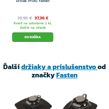
Držiak Prútu Fasten
* FMB je univerzálny rýchloupínací držiak so
základňou (podložkou), vďaka ktorého veľmi
39,96 €
37,36 €
jednoducho a spoľahlivo fungujúcemu zámku môžete
Ihneď na odoslanie 2 ks,
pripevniť akékoľvek príslušenstvo k lodiam, ako je
ďalšie na sklade
sonda sonaru, držiak prútov, doska pre obrazovku
sonaru, držiaky na tablety, telefóny, foťáky či Go pre
kamery, uzdy kotvy, upevňovacie háčiky, veslá, hrazdy
a ďalšie.
Ďalší
držiaky a príslušenstvo
od
Všetky tieto Fasten príslušenstvo majú na koncoch
značky
Fasten
špeciálne tvarovaný upevňovací bod, ktorý ľahko
zapadne do rýchloupínacieho držiaka. Potom už stačí
len zasunúť poistku a príslušenstva je pevne spojené
s držiakom.