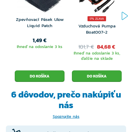
Zpevňovací Pásek Ulow
17% ZĽAVA
Liquid Patch
Vzduchová Pumpa
Boat007-2
1,49 €
101,7 €
84,68 €
Ihneď na odoslanie 3 ks
Ihneď na odoslanie 3 ks,
ďalšie na sklade
6 dôvodov, prečo
nakúpiť u
nás
Spoznajte nás