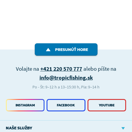
PRESUNÚŤ HORE
Volajte na
+421 220 570 777
alebo píšte na
info@tropicfishing.sk
Po - Št: 9–12 h a 13–15:30 h, Pia: 9–14 h
INSTAGRAM
FACEBOOK
YOUTUBE
NAŠE SLUŽBY