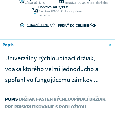
Zľava až 12 %
Zostáva 20,04 € do darčeka
Doprava od 2,99 €
Zostáva 60,04 € do dopravy
zadarmo
STRÁŽIŤ CENU
PRIDAŤ DO OBĽÚBENÝCH
Popis
Univerzálny rýchloupínací držiak,
vďaka ktorého veľmi jednoducho a
spoľahlivo fungujúcemu zámkov ...
POPIS
DRŽIAK FASTEN RÝCHLOUPÍNACÍ DRŽIAK
PRE PRISKRUTKOVANIE S PODLOŽKOU