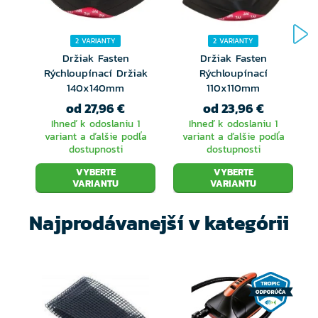
Držiak je dodávaný so štyrmi skrutkami, štyrmi
skrutkami a uťahovacím imbusom. S pomocou
2 VARIANTY
2 VARIANTY
Držiak Fasten
Držiak Fasten
skrutiek najprv priskrutkujete základňu napríklad do
Rýchloupínací Držiak
Rýchloupínací
140x140mm
110x110mm
zadného zrkadla lodi, alebo iné pevné dosky. Vrchná
od 27,96 €
od 23,96 €
časť držiaku potom ľahko pripevníte k základni
Ihneď k odoslaniu 1
Ihneď k odoslaniu 1
variant a ďalšie podľa
variant a ďalšie podľa
pomocou skrutiek.
dostupnosti
dostupnosti
VYBERTE
VYBERTE
VARIANTU
VARIANTU
Najprodávanejší v kategórii