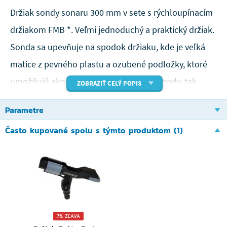
Držiak sondy sonaru 300 mm v sete s rýchloupínacím
držiakom FMB *. Veľmi jednoduchý a praktický držiak.
Sonda sa upevňuje na spodok držiaku, kde je veľká
matice z pevného plastu a ozubené podložky, ktoré
umožňujú ako veľmi pevné upevnenie sondy, tak
ZOBRAZIŤ CELÝ POPIS
možnosť nastavovania jej polohy. Na vrchnej časti
Parametre
držiaku je kĺb umožňujúci správne nasmerovanie
Často kupované spolu s týmto produktom (1)
sondy a tiež upevňovací bod, ktorý zasuniete a
poistkou zaistíte do rýchloupínacieho držiaka FMB *.
Dĺžka držiaka 300 mm je optimálny k absolútnej
väčšine nafukovacích člnov. Zvyčajne sa pripevňuje na
zadnej zrkadlo lodi.
7% ZĽAVA