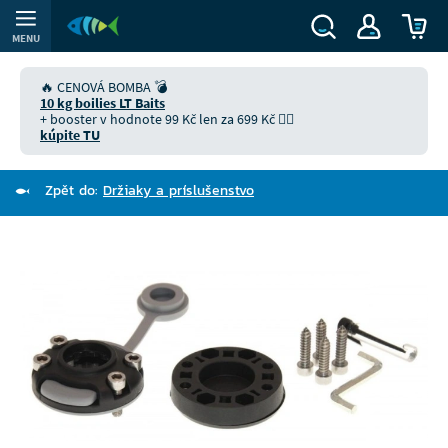
MENU
🔥 CENOVÁ BOMBA 💣
10 kg boilies LT Baits
+ booster v hodnote 99 Kč len za 699 Kč 👉🏻
kúpite TU
Zpět do:
Držiaky a príslušenstvo