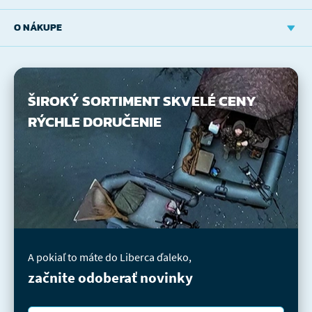
O NÁKUPE
ŠIROKÝ SORTIMENT
SKVELÉ CENY
RÝCHLE DORUČENIE
A pokiaľ to máte do Liberca ďaleko,
začnite odoberať novinky