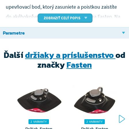
upevňovací bod, ktorý zasuniete a poistkou zaistíte
do akéhokoľvek rýchloupínacieho držiaka Fasten. Na
ZOBRAZIŤ CELÝ POPIS
opačnom konci je závit na upevnenie kamery,
Parametre
fotoaparátu alebo iného podobného zariadenia. Na
oboch stranách držiaku sú kĺby, tak aby ste mohli
Ďalší
držiaky a príslušenstvo
od
natočiť kameru do ľubovoľného uhla.
značky
Fasten
2 VARIANTY
2 VARIANTY
Držiak Fasten
Držiak Fasten