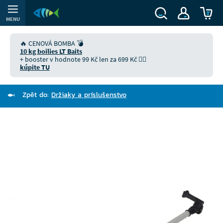
MENU
🔥 CENOVÁ BOMBA 💣
10 kg boilies LT Baits
+ booster v hodnote 99 Kč len za 699 Kč 👉🏻
kúpite TU
Zpět do:
Držiaky a príslušenstvo