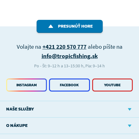
PRESUNÚŤ HORE
Volajte na
+421 220 570 777
alebo píšte na
info@tropicfishing.sk
Po - Št: 9–12 h a 13–15:30 h, Pia: 9–14 h
INSTAGRAM
FACEBOOK
YOUTUBE
NAŠE SLUŽBY
O NÁKUPE