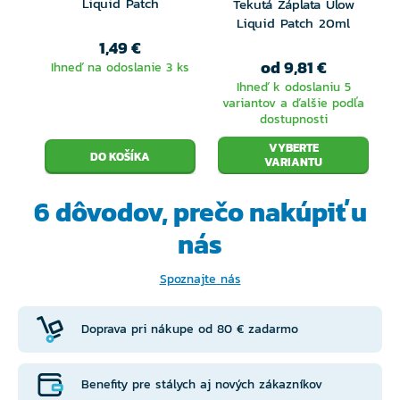
Liquid Patch
Tekutá Záplata Ulow
Liquid Patch 20ml
1,49 €
od 9,81 €
Ihneď na odoslanie 3 ks
Ihneď k odoslaniu 5
variantov a ďalšie podľa
dostupnosti
VYBERTE
VARIANTU
6 dôvodov, prečo
nakúpiť u
nás
Spoznajte nás
Doprava pri nákupe od 80 € zadarmo
Benefity pre stálych aj nových zákazníkov