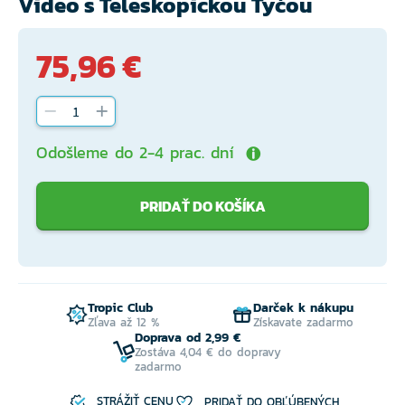
Video s Teleskopickou Tyčou
75,96 €
Odošleme do 2-4 prac. dní
PRIDAŤ DO KOŠÍKA
Tropic Club
Darček k nákupu
Zľava až 12 %
Získavate zadarmo
Doprava od 2,99 €
Zostáva 4,04 € do dopravy
zadarmo
STRÁŽIŤ CENU
PRIDAŤ DO OBĽÚBENÝCH