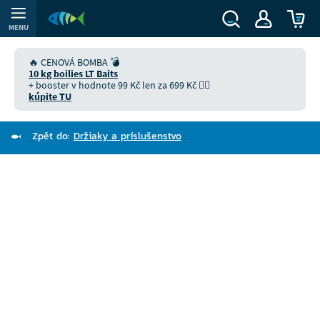
MENU
🔥 CENOVÁ BOMBA 💣
10 kg boilies LT Baits
+ booster v hodnote 99 Kč len za 699 Kč 👉🏻
kúpite TU
Zpět do:
Držiaky a príslušenstvo