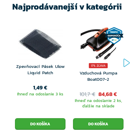
Najprodávanejší v kategórii
Zpevňovací Pásek Ulow
17% ZĽAVA
Liquid Patch
Vzduchová Pumpa
Boat007-2
1,49 €
101,7 €
84,68 €
Ihneď na odoslanie 3 ks
Ihneď na odoslanie 2 ks,
ďalšie na sklade