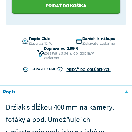
PRIDAŤ DO KOŠÍKA
Tropic Club
Darček k nákupu
Zľava až 12 %
Získavate zadarmo
Doprava od 2,99 €
Zostáva 20,04 € do dopravy
zadarmo
STRÁŽIŤ CENU
PRIDAŤ DO OBĽÚBENÝCH
Popis
Držiak s dĺžkou 400 mm na kamery,
foťáky a pod. Umožňuje ich
umiestnenie prakticky na jakéko ...