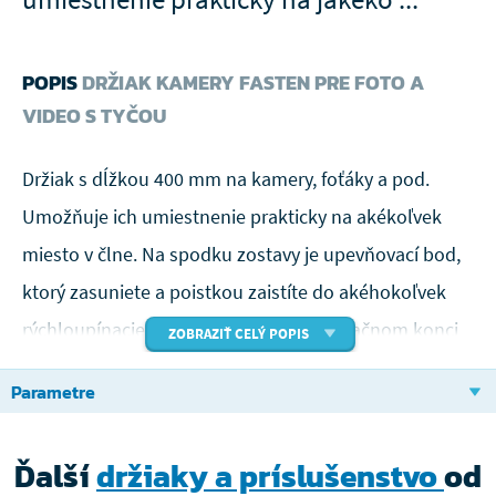
POPIS
DRŽIAK KAMERY FASTEN PRE FOTO A
VIDEO S TYČOU
Držiak s dĺžkou 400 mm na kamery, foťáky a pod.
Umožňuje ich umiestnenie prakticky na akékoľvek
miesto v člne. Na spodku zostavy je upevňovací bod,
ktorý zasuniete a poistkou zaistíte do akéhokoľvek
rýchloupínacieho držiaka Fasten. Na opačnom konci
ZOBRAZIŤ CELÝ POPIS
je skľučovadlo na upevnenie Go Pre kamery alebo
Parametre
iného podobného zariadenia. Na oboch stranách
držiaku sú kĺby, tak aby ste mohli natočiť kameru do
Ďalší
držiaky a príslušenstvo
od
ľubovoľného uhla.