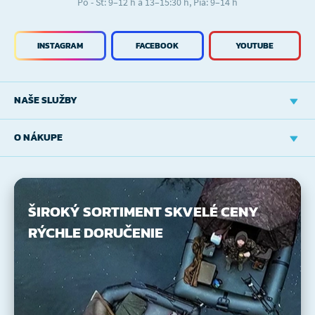
Po - Št: 9–12 h a 13–15:30 h, Pia: 9–14 h
INSTAGRAM
FACEBOOK
YOUTUBE
NAŠE SLUŽBY
O NÁKUPE
ŠIROKÝ SORTIMENT
SKVELÉ CENY
RÝCHLE DORUČENIE