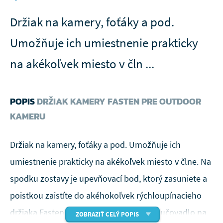
Držiak na kamery, foťáky a pod.
Umožňuje ich umiestnenie prakticky
na akékoľvek miesto v čln ...
POPIS
DRŽIAK KAMERY FASTEN PRE OUTDOOR
KAMERU
Držiak na kamery, foťáky a pod. Umožňuje ich
umiestnenie prakticky na akékoľvek miesto v člne. Na
spodku zostavy je upevňovací bod, ktorý zasuniete a
poistkou zaistíte do akéhokoľvek rýchloupínacieho
držiaka Fasten. Na opačnom konci je skľučovadlo na
ZOBRAZIŤ CELÝ POPIS