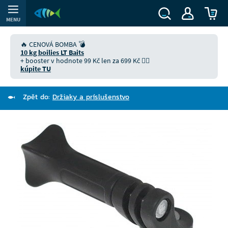
MENU
🔥 CENOVÁ BOMBA 💣
10 kg boilies LT Baits
+ booster v hodnote 99 Kč len za 699 Kč 👉🏻
kúpite TU
Zpět do:
Držiaky a príslušenstvo