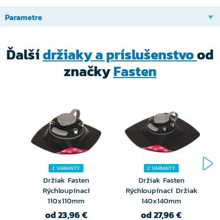
upevnenie Go Pre kamery alebo iného podobného
Parametre
zariadenia.
Ďalší
držiaky a príslušenstvo
od
značky
Fasten
2 VARIANTY
2 VARIANTY
Držiak Fasten
Držiak Fasten
Rýchloupínací
Rýchloupínací Držiak
110x110mm
140x140mm
od 23,96 €
od 27,96 €