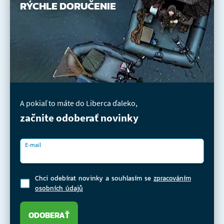
RÝCHLE DORUČENIE
A pokiaľ to máte do Liberca ďaleko,
začnite odoberať novinky
E-mail
Chci odebírat novinky a souhlasím se
zpracováním
osobních údajů
ODOBERAŤ