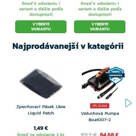
Ihneď k odoslaniu 1
Ihneď k odoslaniu 1
variant a ďalšie podľa
variant a ďalšie podľa
dostupnosti
dostupnosti
VYBERTE
VYBERTE
VARIANTU
VARIANTU
Najprodávanejší v kategórii
Zpevňovací Pásek Ulow
17% ZĽAVA
Liquid Patch
Vzduchová Pumpa
Boat007-2
1,49 €
101,7 €
84,68 €
Ihneď na odoslanie 3 ks