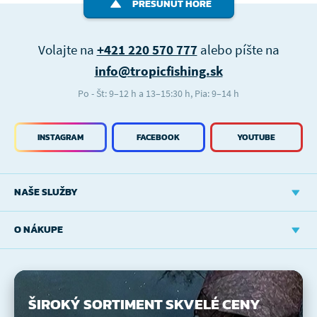
PRESUNÚŤ HORE
Volajte na
+421 220 570 777
alebo píšte na
info@tropicfishing.sk
Po - Št: 9–12 h a 13–15:30 h, Pia: 9–14 h
INSTAGRAM
FACEBOOK
YOUTUBE
NAŠE SLUŽBY
O NÁKUPE
ŠIROKÝ SORTIMENT
SKVELÉ CENY