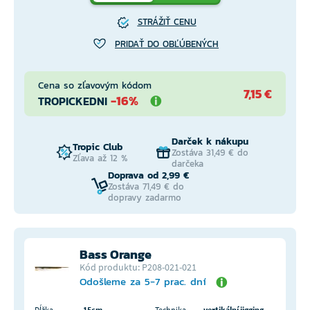
STRÁŽIŤ CENU
PRIDAŤ DO OBĽÚBENÝCH
Cena so zľavovým kódom
7,15 €
-16%
TROPICKEDNI
Darček k nákupu
Tropic Club
Zostáva 31,49 € do
Zľava až 12 %
darčeka
Doprava od 2,99 €
Zostáva 71,49 € do
dopravy zadarmo
Bass Orange
Kód produktu: P208-021-021
Odošleme za 5-7 prac. dní
Dĺžka
15cm
Technika
vertikální jigging