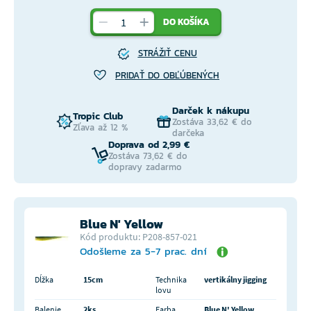
DO KOŠÍKA
STRÁŽIŤ CENU
PRIDAŤ DO OBĽÚBENÝCH
Darček k nákupu
Tropic Club
Zostáva 33,62 € do
Zľava až 12 %
darčeka
Doprava od 2,99 €
Zostáva 73,62 € do
dopravy zadarmo
Blue N' Yellow
Kód produktu: P208-857-021
Odošleme za 5-7 prac. dní
Dĺžka
15cm
Technika
vertikálny jigging
lovu
Balenie
2ks
Farba
Blue N' Yellow