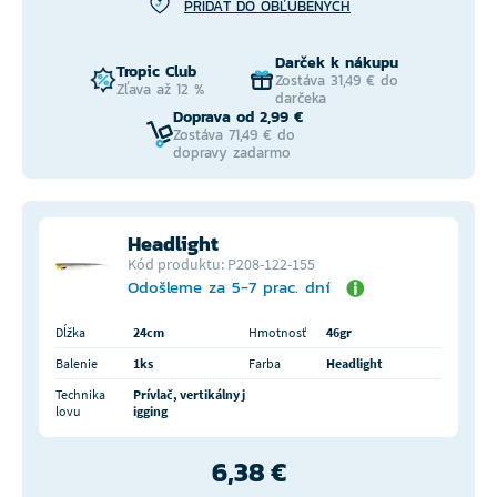
PRIDAŤ DO OBĽÚBENÝCH
Darček k nákupu
Tropic Club
Zostáva 31,49 € do
Zľava až 12 %
darčeka
Doprava od 2,99 €
Zostáva 71,49 € do
dopravy zadarmo
Headlight
Kód produktu: P208-122-155
Odošleme za 5-7 prac. dní
Dĺžka
24cm
Hmotnosť
46gr
Balenie
1ks
Farba
Headlight
Technika
Prívlač, vertikálny j
lovu
igging
6,38 €