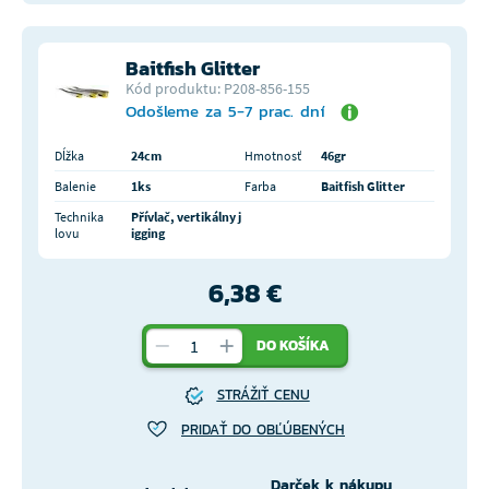
Baitfish Glitter
Kód produktu: P208-856-155
Odošleme za 5-7 prac. dní
Dĺžka
24cm
Hmotnosť
46gr
Balenie
1ks
Farba
Baitfish Glitter
Technika
Přívlač, vertikálny j
lovu
igging
6,38 €
DO KOŠÍKA
STRÁŽIŤ CENU
PRIDAŤ DO OBĽÚBENÝCH
Darček k nákupu