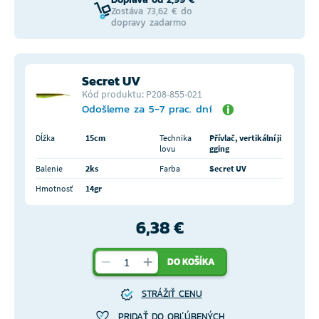
Zostáva 73,62 € do
dopravy zadarmo
Secret UV
Kód produktu: P208-855-021
Odošleme za 5-7 prac. dní
Dĺžka
15cm
Technika
Přívlač, vertikální ji
lovu
gging
Balenie
2ks
Farba
Secret UV
Hmotnosť
14gr
6,38 €
DO KOŠÍKA
STRÁŽIŤ CENU
PRIDAŤ DO OBĽÚBENÝCH