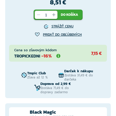
8,51 €
DO KOŠÍKA
STRÁŽIŤ CENU
PRIDAŤ DO OBĽÚBENÝCH
Cena so zľavovým kódom
7,15 €
-16%
TROPICKEDNI
Darček k nákupu
Tropic Club
Zostáva 31,49 € do
Zľava až 12 %
darčeka
Doprava od 2,99 €
Zostáva 71,49 € do
dopravy zadarmo
Black Magic