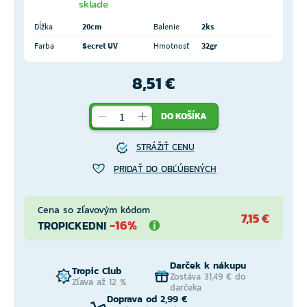
sklade
Dĺžka
20cm
Balenie
2ks
Farba
Secret UV
Hmotnosť
32gr
8,51 €
DO KOŠÍKA
STRÁŽIŤ CENU
PRIDAŤ DO OBĽÚBENÝCH
Cena so zľavovým kódom
7,15 €
-16%
TROPICKEDNI
Darček k nákupu
Tropic Club
Zostáva 31,49 € do
Zľava až 12 %
darčeka
Doprava od 2,99 €