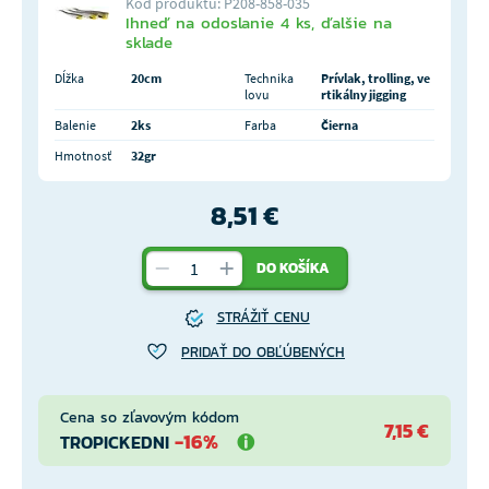
Kód produktu: P208-858-035
Ihneď na odoslanie 4 ks, ďalšie na
sklade
Dĺžka
20cm
Technika
Prívlak, trolling, ve
lovu
rtikálny jigging
Balenie
2ks
Farba
Čierna
Hmotnosť
32gr
8,51 €
DO KOŠÍKA
STRÁŽIŤ CENU
PRIDAŤ DO OBĽÚBENÝCH
Cena so zľavovým kódom
7,15 €
-16%
TROPICKEDNI