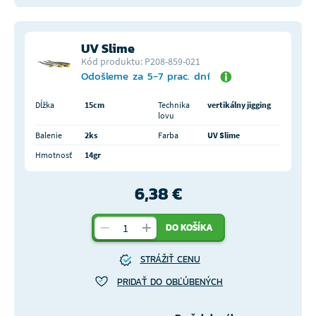
UV Slime
Kód produktu: P208-859-021
Odošleme za 5-7 prac. dní
Dĺžka
15cm
Technika
vertikálny jigging
lovu
Balenie
2ks
Farba
UV Slime
Hmotnosť
14gr
6,38 €
DO KOŠÍKA
STRÁŽIŤ CENU
PRIDAŤ DO OBĽÚBENÝCH