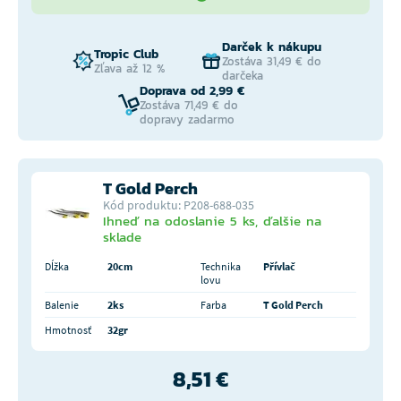
Darček k nákupu
Tropic Club
Zostáva 31,49 € do
Zľava až 12 %
darčeka
Doprava od 2,99 €
Zostáva 71,49 € do
dopravy zadarmo
T Gold Perch
Kód produktu: P208-688-035
Ihneď na odoslanie 5 ks, ďalšie na
sklade
Dĺžka
20cm
Technika
Přívlač
lovu
Balenie
2ks
Farba
T Gold Perch
Hmotnosť
32gr
8,51 €