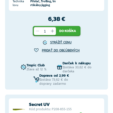
Technika
Přívlač, Trolling, Ve
lovu
rtikálny jigging
6,38 €
DO KOŠÍKA
STRÁŽIŤ CENU
PRIDAŤ DO OBĽÚBENÝCH
Darček k nákupu
Tropic Club
Zostáva 33,62 € do
Zľava až 12 %
darčeka
Doprava od 2,99 €
Zostáva 73,62 € do
dopravy zadarmo
Secret UV
Kód produktu: P208-855-155