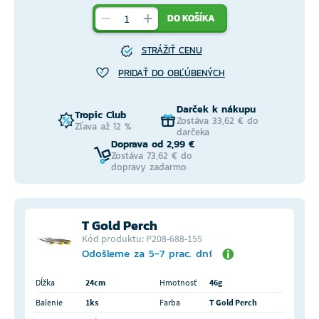
DO KOŠÍKA
STRÁŽIŤ CENU
PRIDAŤ DO OBĽÚBENÝCH
Darček k nákupu
Tropic Club
Zostáva 33,62 € do
Zľava až 12 %
darčeka
Doprava od 2,99 €
Zostáva 73,62 € do
dopravy zadarmo
T Gold Perch
Kód produktu: P208-688-155
Odošleme za 5-7 prac. dní
Dĺžka
24cm
Hmotnosť
46g
Balenie
1ks
Farba
T Gold Perch