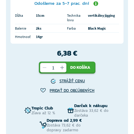
Odošleme za 5-7 prac. dní
Dĺžka
15cm
Technika
vertikálny jigging
lovu
Balenie
2ks
Farba
Black Magic
Hmotnosť
14gr
6,38 €
DO KOŠÍKA
STRÁŽIŤ CENU
PRIDAŤ DO OBĽÚBENÝCH
Darček k nákupu
Tropic Club
Zostáva 33,62 € do
Zľava až 12 %
darčeka
Doprava od 2,99 €
Zostáva 73,62 € do
dopravy zadarmo