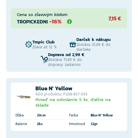
Cena so zľavovým kódom
7,15 €
-16%
TROPICKEDNI
Darček k nákupu
Tropic Club
Zostáva 31,49 € do
Zľava až 12 %
darčeka
Doprava od 2,99 €
Zostáva 71,49 € do
dopravy zadarmo
Blue N' Yellow
Kód produktu: P208-857-035
Ihneď na odoslanie 5 ks, ďalšie na
sklade
Dĺžka
20cm
Farba
Blue N' Yellow
Balenie
2ks
Hmotnosť
32gr