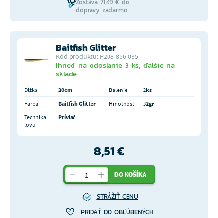
Zostáva 71,49 € do
dopravy zadarmo
Baitfish Glitter
Kód produktu: P208-856-035
Ihneď na odoslanie 3 ks, ďalšie na
sklade
Dĺžka
20cm
Balenie
2ks
Farba
Baitfish Glitter
Hmotnosť
32gr
Technika
Prívlač
lovu
8,51 €
DO KOŠÍKA
STRÁŽIŤ CENU
PRIDAŤ DO OBĽÚBENÝCH