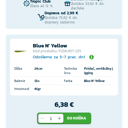
Tropic Club
Zostáva 33,62 € do
Zľava až 12 %
darčeka
Doprava od 2,99 €
Zostáva 73,62 € do
dopravy zadarmo
Blue N' Yellow
Kód produktu: P208-857-155
Odošleme za 5-7 prac. dní
Dĺžka
24cm
Technika
Prívlač, vertikálny j
lovu
igging
Balenie
1ks
Farba
Blue N' Yellow
Hmotnosť
46gr
6,38 €
DO KOŠÍKA