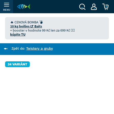
MENU
🔥 CENOVÁ BOMBA 💣
10 kg boilies LT Baits
+ booster v hodnote 99 Kč len za 699 Kč 👉🏻
kúpite TU
Zpět do:
Twistery a gruby
24 VARIÁNT