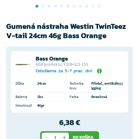
Gumená nástraha Westin TwinTeez
V-tail 24cm 46g Bass Orange
Bass Orange
Kód produktu: P208-021-155
Odošleme za 5-7 prac. dní
Dĺžka
24cm
Technika
Přívlač, vertikálny j
lovu
igging
Balenie
1ks
Farba
Oranžová
Hmotnosť
46gr
6,38 €
DO KOŠÍKA