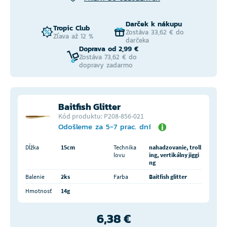
Darček k nákupu
Tropic Club
Zostáva 33,62 € do
Zľava až 12 %
darčeka
Doprava od 2,99 €
Zostáva 73,62 € do
dopravy zadarmo
Baitfish Glitter
Kód produktu: P208-856-021
Odošleme za 5-7 prac. dní
Dĺžka
15cm
Technika
nahadzovanie, troll
lovu
ing, vertikálny jiggi
ng
Balenie
2ks
Farba
Baitfish glitter
Hmotnosť
14g
6,38 €