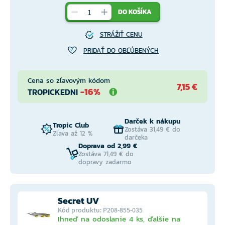
DO KOŠÍKA
STRÁŽIŤ CENU
PRIDAŤ DO OBĽÚBENÝCH
Cena so zľavovým kódom
7,15 €
-16%
TROPICKEDNI
Darček k nákupu
Tropic Club
Zostáva 31,49 € do
Zľava až 12 %
darčeka
Doprava od 2,99 €
Zostáva 71,49 € do
dopravy zadarmo
Secret UV
Kód produktu: P208-855-035
Ihneď na odoslanie 4 ks, ďalšie na