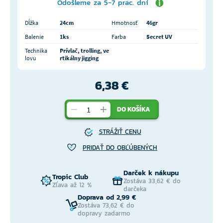
Odošleme za 5-7 prac. dní
Dĺžka
24cm
Hmotnosť
46gr
Balenie
1ks
Farba
Secret UV
Technika
Prívlač, trolling, ve
lovu
rtikálny jigging
6,38 €
DO KOŠÍKA
STRÁŽIŤ CENU
PRIDAŤ DO OBĽÚBENÝCH
Darček k nákupu
Tropic Club
Zostáva 33,62 € do
Zľava až 12 %
darčeka
Doprava od 2,99 €
Zostáva 73,62 € do
dopravy zadarmo