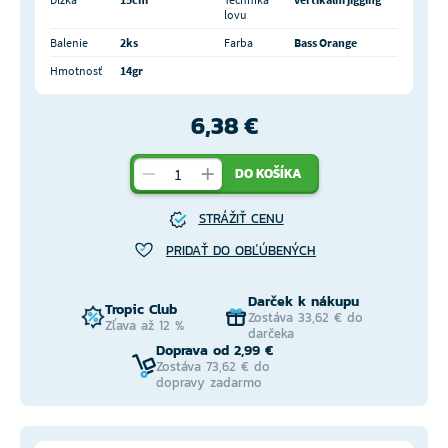
lovu
Balenie
2ks
Farba
Bass Orange
Hmotnosť
14gr
6,38 €
DO KOŠÍKA
STRÁŽIŤ CENU
PRIDAŤ DO OBĽÚBENÝCH
Darček k nákupu
Tropic Club
Zostáva 33,62 € do
Zľava až 12 %
darčeka
Doprava od 2,99 €
Zostáva 73,62 € do
dopravy zadarmo