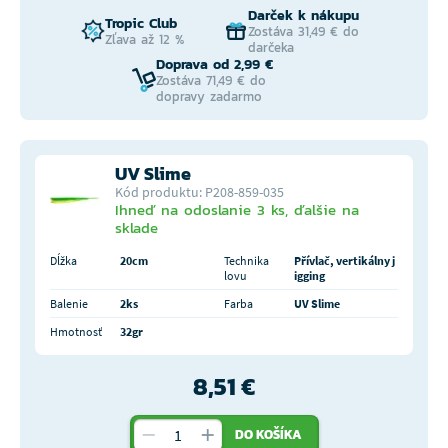
Darček k nákupu
Tropic Club
Zostáva 31,49 € do
Zľava až 12 %
darčeka
Doprava od 2,99 €
Zostáva 71,49 € do
dopravy zadarmo
UV Slime
Kód produktu: P208-859-035
Ihneď na odoslanie 3 ks, ďalšie na
sklade
Dĺžka
20cm
Technika
Přívlač, vertikálny j
lovu
igging
Balenie
2ks
Farba
UV Slime
Hmotnosť
32gr
8,51 €
DO KOŠÍKA