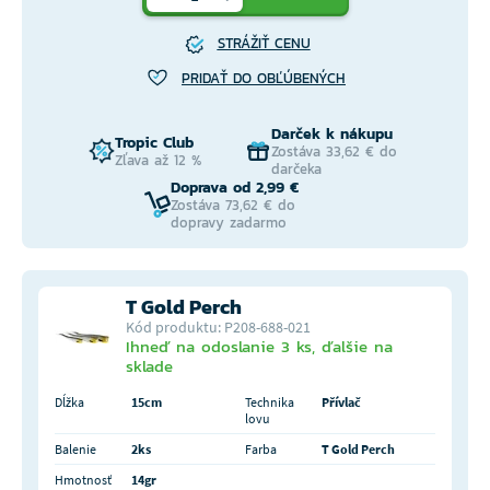
STRÁŽIŤ CENU
PRIDAŤ DO OBĽÚBENÝCH
Darček k nákupu
Tropic Club
Zostáva 33,62 € do
Zľava až 12 %
darčeka
Doprava od 2,99 €
Zostáva 73,62 € do
dopravy zadarmo
T Gold Perch
Kód produktu: P208-688-021
Ihneď na odoslanie 3 ks, ďalšie na
sklade
Dĺžka
15cm
Technika
Přívlač
lovu
Balenie
2ks
Farba
T Gold Perch
Hmotnosť
14gr