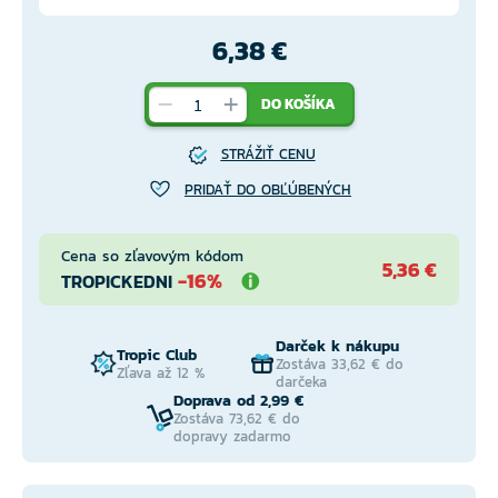
6,38 €
DO KOŠÍKA
STRÁŽIŤ CENU
PRIDAŤ DO OBĽÚBENÝCH
Cena so zľavovým kódom
5,36 €
-16%
TROPICKEDNI
Darček k nákupu
Tropic Club
Zostáva 33,62 € do
Zľava až 12 %
darčeka
Doprava od 2,99 €
Zostáva 73,62 € do
dopravy zadarmo