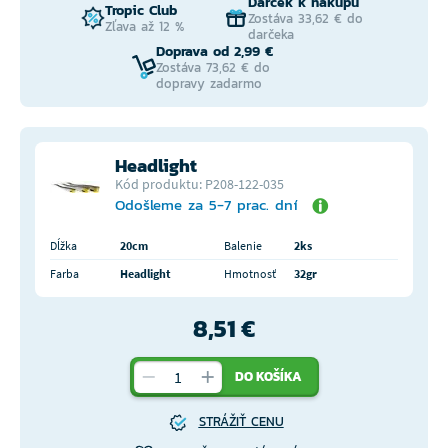
Darček k nákupu
Tropic Club
Zostáva 33,62 € do
Zľava až 12 %
darčeka
Doprava od 2,99 €
Zostáva 73,62 € do
dopravy zadarmo
Headlight
Kód produktu: P208-122-035
Odošleme za 5-7 prac. dní
Dĺžka
20cm
Balenie
2ks
Farba
Headlight
Hmotnosť
32gr
8,51 €
DO KOŠÍKA
STRÁŽIŤ CENU