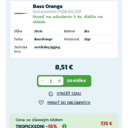
Bass Orange
Kód produktu: P208-021-035
Ihneď na odoslanie 3 ks, ďalšie na
sklade
Dĺžka
20cm
Balenie
2ks
Farba
Bass Orange
Hmotnosť
32gr
Technika
vertikálny jigging
lovu
8,51 €
DO KOŠÍKA
STRÁŽIŤ CENU
PRIDAŤ DO OBĽÚBENÝCH
Cena so zľavovým kódom
7,15 €
-16%
TROPICKEDNI