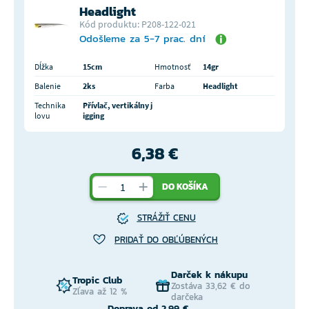
Headlight
Kód produktu: P208-122-021
Odošleme za 5-7 prac. dní
Dĺžka
15cm
Hmotnosť
14gr
Balenie
2ks
Farba
Headlight
Technika
Přívlač, vertikálny j
lovu
igging
6,38 €
DO KOŠÍKA
STRÁŽIŤ CENU
PRIDAŤ DO OBĽÚBENÝCH
Darček k nákupu
Tropic Club
Zostáva 33,62 € do
Zľava až 12 %
darčeka
Doprava od 2,99 €