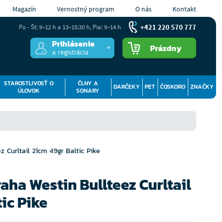
Magazín
Vernostný program
O nás
Kontakt
+421 220 570 777
Po - Št: 9–12 h a 13–15:30 h, Pia: 9–14 h
Prihlásenie
Prázdny
a registrácia
STAROSTLIVOSŤ O
ČLNY A
DARČEKY
PET
ČOSKORO
ZNAČKY
ÚLOVOK
SONARY
 Curltail 21cm 49gr Baltic Pike
ha Westin Bullteez Curltail
ic Pike