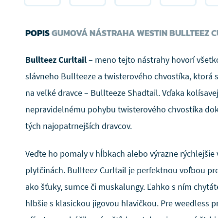
POPIS
GUMOVÁ NÁSTRAHA WESTIN BULLTEEZ C
Bullteez Curltail
– meno tejto nástrahy hovorí všetk
slávneho Bullteeze a twisterového chvostíka, ktorá
na veľké dravce – Bullteeze Shadtail. Vďaka kolísavej 
nepravidelnému pohybu twisterového chvostíka doká
tých najopatrnejších dravcov.
Veďte ho pomaly v hĺbkach alebo výrazne rýchlejšie 
plytčinách. Bullteez Curltail je perfektnou voľbou pr
ako šťuky, sumce či muskalungy. Ľahko s ním chytáte
hlbšie s klasickou jigovou hlavičkou. Pre weedless p