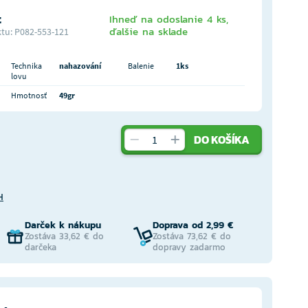
t
Ihneď na odoslanie 4 ks,
ďalšie na sklade
tu: P082-553-121
Technika
nahazování
Balenie
1ks
lovu
Hmotnosť
49gr
DO KOŠÍKA
H
Darček k nákupu
Doprava od 2,99 €
Zostáva 33,62 € do
Zostáva 73,62 € do
darčeka
dopravy zadarmo