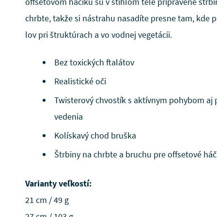
offsetovom háčiku sú v štíhlom tele pripravené štrbi
chrbte, takže si nástrahu nasadíte presne tam, kde p
lov pri štruktúrach a vo vodnej vegetácii.
Bez toxických ftalátov
Realistické oči
Twisterový chvostík s aktívnym pohybom aj pr
vedenia
Kolískavý chod bruška
Štrbiny na chrbte a bruchu pre offsetové háč
Varianty veľkostí:
21 cm / 49 g
27 cm / 103 g