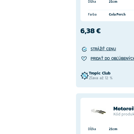
Dĺžka
21cm
Farba
Cola Perch
6,38 €
STRÁŽIŤ CENU
PRIDAŤ DO OBĽÚBENÝC
Tropic Club
Zľava až 12 %
Motoroi
Kód produk
Dĺžka
21cm