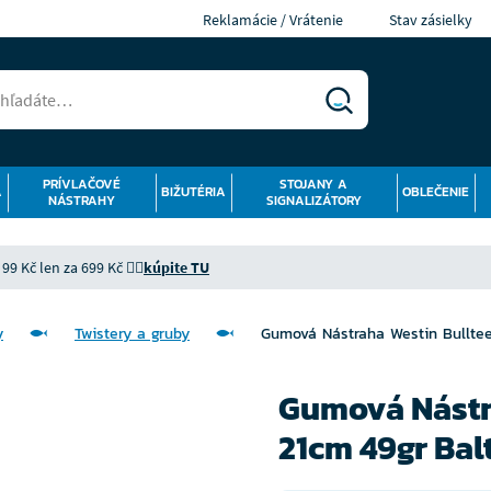
Reklamácie / Vrátenie
Stav zásielky
PRÍVLAČOVÉ
STOJANY A
Á
BIŽUTÉRIA
OBLEČENIE
NÁSTRAHY
SIGNALIZÁTORY
9 Kč len za 699 Kč 👉🏻
kúpite TU
y
Twistery a gruby
Gumová Nástraha Westin Bullteez
Gumová Nástra
21cm 49gr Balt