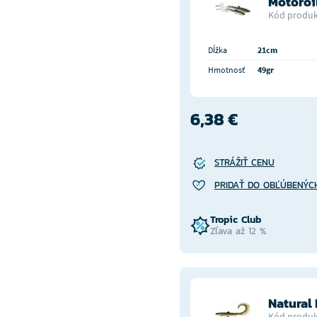
Motoroi
Kód produk
Dĺžka
21cm
Hmotnosť
49gr
6,38 €
STRÁŽIŤ CENU
PRIDAŤ DO OBĽÚBENÝC
Tropic Club
Zľava až 12 %
Natural 
Kód produk