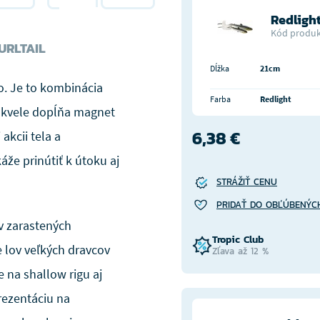
Redligh
Kód produk
URLTAIL
Dĺžka
21cm
o. Je to kombinácia
Farba
Redlight
 skvele dopĺňa magnet
6,38 €
akcii tela a
že prinútiť k útoku aj
STRÁŽIŤ CENU
PRIDAŤ DO OBĽÚBENÝC
v zarastených
Tropic Club
e lov veľkých dravcov
Zľava až 12 %
 na shallow rigu aj
rezentáciu na