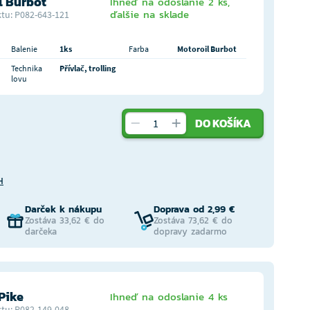
l Burbot
Ihneď na odoslanie 2 ks,
ďalšie na sklade
tu: P082-643-121
Balenie
1ks
Farba
Motoroil Burbot
Technika
Přívlač, trolling
lovu
DO KOŠÍKA
H
Darček k nákupu
Doprava od 2,99 €
Zostáva 33,62 € do
Zostáva 73,62 € do
darčeka
dopravy zadarmo
Pike
Ihneď na odoslanie 4 ks
tu: P082-149-048